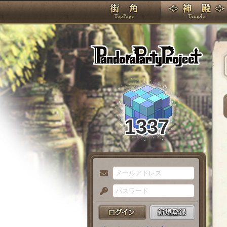
TOP
Pando
1337
メ
ー
パ
ル
ス