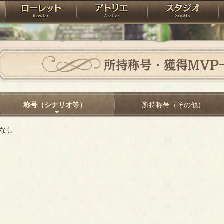
神殿
ローレット
アトリエ
raPartyProject
所持称号・獲得MVP
称号（シナリオ等）
所持称号（その他）
なし