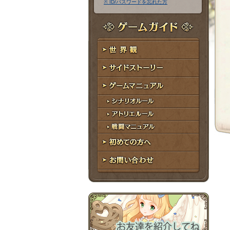
※ ID/パスワードを忘れた方
ア
ワ
ド
ー
レ
ド
ゲームガイド
ス
世界観
サイドストーリー
ゲームマニュアル
シナリオルール
アトリエルール
戦闘マニュアル
初めての方へ
お問い合わせ