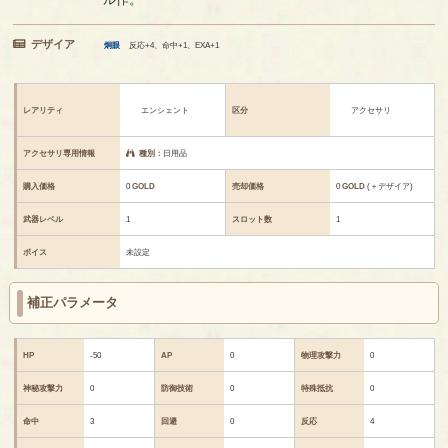
デザイア
炯眼
反応+4、命中+1、EXA+1
レアリティ
エンシェント
区分
アクセサリ
アクセサリ専用情報
種別：
日用品
購入価格
0
GOLD
売却価格
0
GOLD
(＋デザイア)
武器レベル
1
スロット数
1
ボイス
未設定
補正パラメータ
HP
-50
AP
0
物理攻撃力
0
神秘攻撃力
0
防御技術
0
特殊抵抗
0
命中
3
回避
0
反応
4