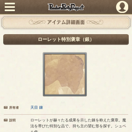
PandoraPartyProject
アイテム詳細画面
ローレット特別褒章（銀）
天目 錬
所有者
ローレットが赫々たる成果を示した錬を称えた褒章。魔
説明
法を帯びた特別な品で、持ち主の望む形を探す。シュペ
ル作。