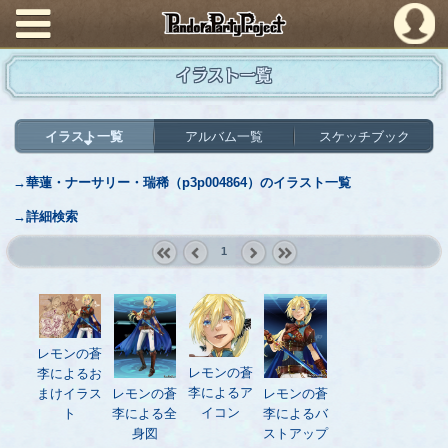
PandoraPartyProject
イラスト一覧
イラスト一覧
アルバム一覧
スケッチブック
→華蓮・ナーサリー・瑞稀（p3p004864）のイラスト一覧
→詳細検索
1
« first
‹
next ›
last »
prev
レモンの蒼
レモンの蒼
李によるお
李によるア
レモンの蒼
レモンの蒼
まけイラス
イコン
李による全
李によるバ
ト
身図
ストアップ