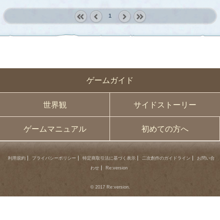
1
« first
‹
next ›
last »
prev
ゲームガイド
世界観
サイドストーリー
ゲームマニュアル
初めての方へ
利用規約
プライバシーポリシー
特定商取引法に基づく表示
二次創作のガイドライン
お問い合
わせ
Re:version
© 2017 Re:version.