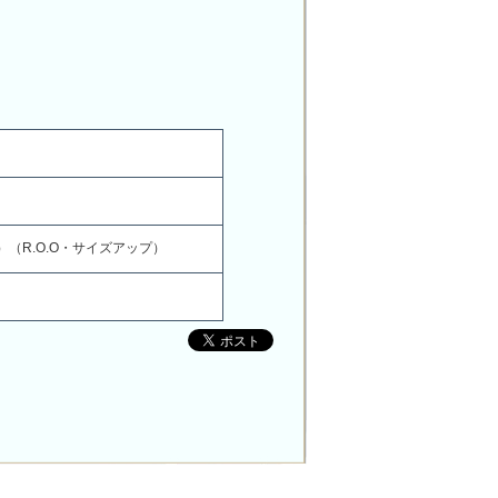
）（R.O.O・サイズアップ）