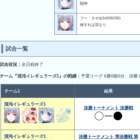
闘神
フー・タオ(p3x008299)
秘すれば花なり
試合一覧
試合状況：
全日程終了
チーム『混沌イレギュラーズ1』の戦績：
予選リーグ 6勝0敗0分、決勝
チーム1
結果
混沌イレギュラーズ1
決勝トーナメント 決勝戦
混沌イレギュラーズ1
決勝トーナメント 準決勝戦 第