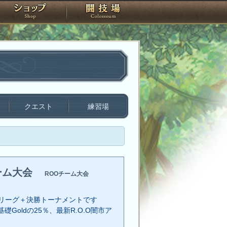
スタジオ
ショップ
闘技場
クエスト
練習場
ーム大会
ROOチーム大会
リーグ＋決勝トーナメントです
礎Goldの25％、最新R.O.O闇市ア