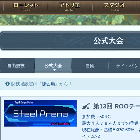
神殿
ローレット
アトリエ
raPartyProject
公式大会
自由競技
公式大会
冒険
ラド・バウ
闘技場設定は『
練習場
』から！
第13回 ROOチ
参加費：50RC
最大４人ｖｓ４人までの予選
現在報酬：基礎EXPの60%、基
イテム×2