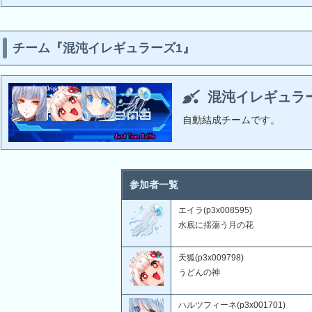
チーム『混沌イレギュラーズ1』
混沌イレギュラ
自動結成チームです。
参加者一覧
エイラ(p3x008595)
水底に揺蕩う月の花
天狐(p3x009798)
うどんの神
ハルツフィーネ(p3x001701)