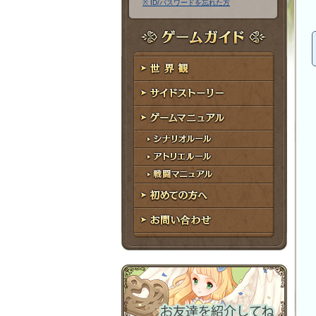
※ ID/パスワードを忘れた方
ア
ワ
ド
ー
レ
ド
ゲームガイド
ス
世界観
サイドストーリー
ゲームマニュアル
シナリオルール
アトリエルール
戦闘マニュアル
初めての方へ
お問い合わせ