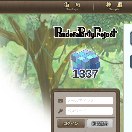
TOP
Pando
1337
メ
ー
パ
ル
ス