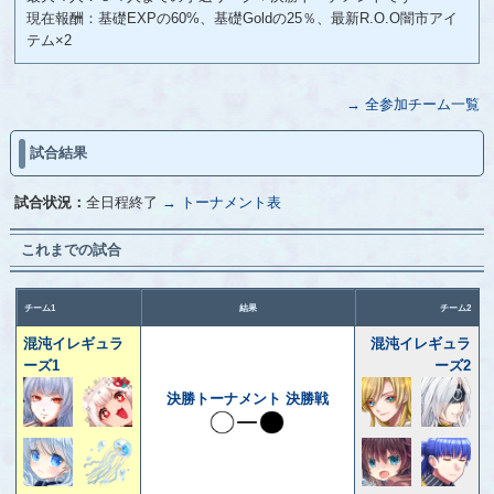
現在報酬：基礎EXPの60%、基礎Goldの25％、最新R.O.O闇市アイ
テム×2
→ 全参加チーム一覧
試合結果
試合状況：
全日程終了
→ トーナメント表
これまでの試合
チーム1
結果
チーム2
混沌イレギュラ
混沌イレギュラ
ーズ1
ーズ2
決勝トーナメント 決勝戦