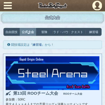
PandoraPartyProject
公式大会
自由競技
公式大会
冒険
ラド・バウ
クエスト
練習場
闘技場設定は『
練習場
』から！
第13回 ROOチーム大会
ROOチーム大会
参加費：50RC
最大４人ｖｓ４人までの予選リーグ＋決勝トーナメントです