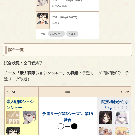
紅矢の守護者
三國・誠司(p3p008563)
一般人
（空席）
パスワード
ギルド
試合一覧
試合状況：
全日程終了
チーム『素人戦隊ショシンシャー』の戦績：
予選リーグ 3勝3敗0分（予
選リーグ敗退）
チーム1
結果
チーム2
素人戦隊ショシ
闘技場わからな
ンシャー
いよ～～！！
予選リーグ第6シーズン 第15
試合