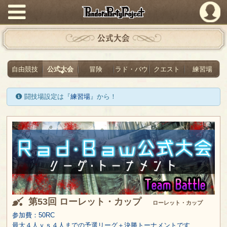
PandoraPartyProject
公式大会
自由競技
公式大会
冒険
ラド・バウ
クエスト
練習場
闘技場設定は『
練習場
』から！
第53回 ローレット・カップ
ローレット・カップ
参加費：50RC
最大４人ｖｓ４人までの予選リーグ＋決勝トーナメントです