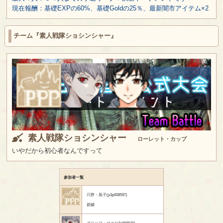
現在報酬：基礎EXPの60%、基礎Goldの25％、最新闇市アイテム×2
チーム『素人戦隊ショシンシャー』
素人戦隊ショシンシャー
ローレット・カップ
いやだから初心者なんですって
参加者一覧
只野・黒子(p3p008597)
群鱗
グリーフ・ロス(p3p008615)