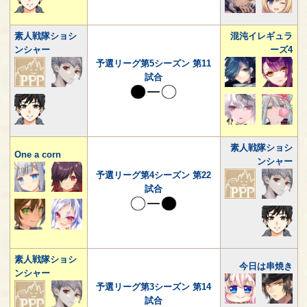
素人戦隊ショシ
混沌イレギュラ
ンシャー
ーズ4
予選リーグ第5シーズン 第11
試合
素人戦隊ショシ
One a corn
ンシャー
予選リーグ第4シーズン 第22
試合
素人戦隊ショシ
今日は串焼き
ンシャー
予選リーグ第3シーズン 第14
試合