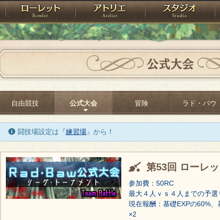
神殿
ローレット
アトリエ
raPartyProject
公式大会
自由競技
公式大会
冒険
ラド・バウ
闘技場設定は『
練習場
』から！
第53回 ローレ
参加費：50RC
最大４人ｖｓ４人までの予選
現在報酬：基礎EXPの60%、
×2