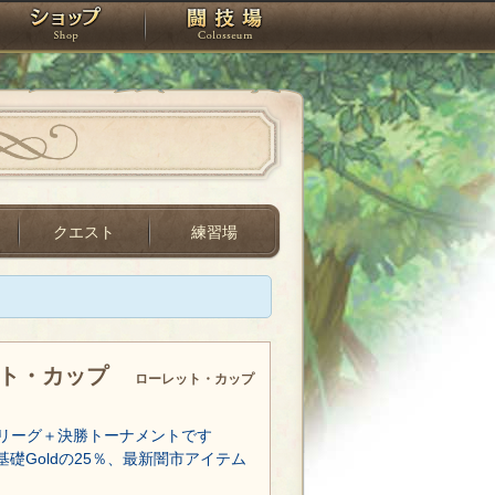
スタジオ
ショップ
闘技場
クエスト
練習場
ット・カップ
ローレット・カップ
リーグ＋決勝トーナメントです
基礎Goldの25％、最新闇市アイテム