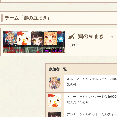
チーム『鶏の豆まき』
鶏の豆まき
ロー
こけー
参加者一覧
ルルリア・ルルフェルルーク(p3p001
光の槍
トリーネ＝セイントバード(p3p0009
飛んだにわとり
アンナ・シャルロット・ミルフィール(