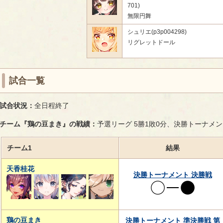
701)
無限円舞
シュリエ(p3p004298)
リグレットドール
試合一覧
試合状況：
全日程終了
チーム『鶏の豆まき』の戦績：
予選リーグ 5勝1敗0分、決勝トーナメン
チーム1
結果
天香桂花
決勝トーナメント 決勝戦
鶏の豆まき
決勝トーナメント 準決勝戦 第