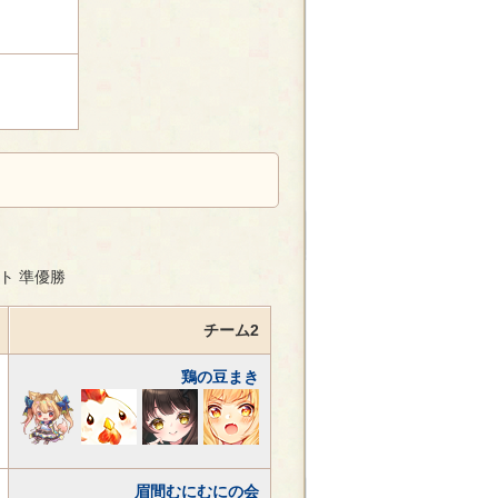
ト 準優勝
チーム2
鶏の豆まき
眉間むにむにの会