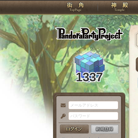
TOP
Pando
1337
メ
ー
パ
ル
ス