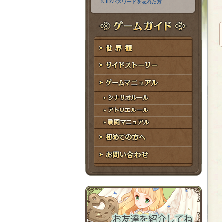
※ ID/パスワードを忘れた方
ア
ワ
ド
ー
レ
ド
ゲームガイド
ス
世界観
サイドストーリー
ゲームマニュアル
シナリオルール
アトリエルール
戦闘マニュアル
初めての方へ
お問い合わせ