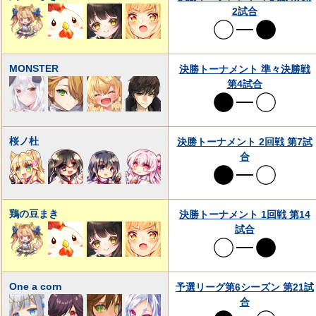
2試合
MONSTER
決勝トーナメント 準々決勝戦
第4試合
桜ノ杜
決勝トーナメント 2回戦 第7試
合
鶏の豆まき
決勝トーナメント 1回戦 第14
試合
One a corn
予選リーグ第6シーズン 第21試
合