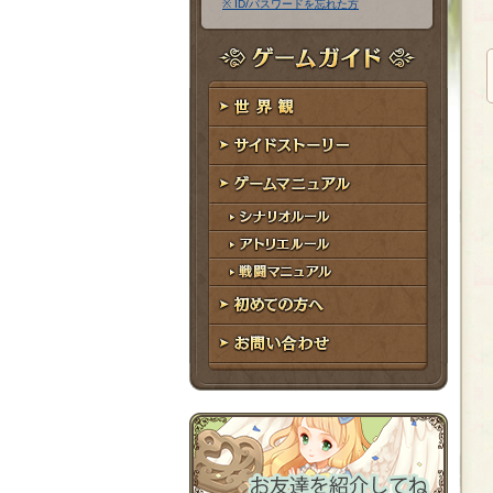
※ ID/パスワードを忘れた方
ア
ワ
ド
ー
レ
ド
ゲームガイド
ス
世界観
サイドストーリー
ゲームマニュアル
シナリオルール
アトリエルール
戦闘マニュアル
初めての方へ
お問い合わせ