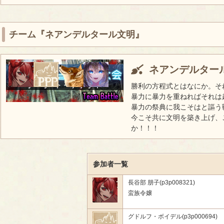
チーム『ネアンデルタール文明』
ネアンデルター
勝利の方程式とはなにか。
暴力に暴力を重ねればそれ
暴力の祭典に我こそはと謳う
今こそ共に文明を築き上げ、
か！！！
参加者一覧
長谷部 朋子(p3p008321)
蛮族令嬢
グドルフ・ボイデル(p3p000694)