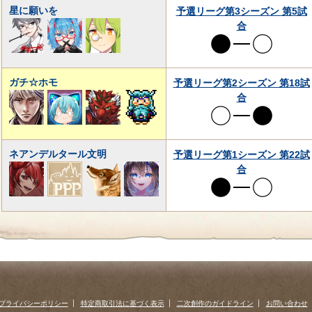
星に願いを
予選リーグ第3シーズン 第5試
合
ガチ☆ホモ
予選リーグ第2シーズン 第18試
合
ネアンデルタール文明
予選リーグ第1シーズン 第22試
合
プライバシーポリシー
特定商取引法に基づく表示
二次創作のガイドライン
お問い合わせ