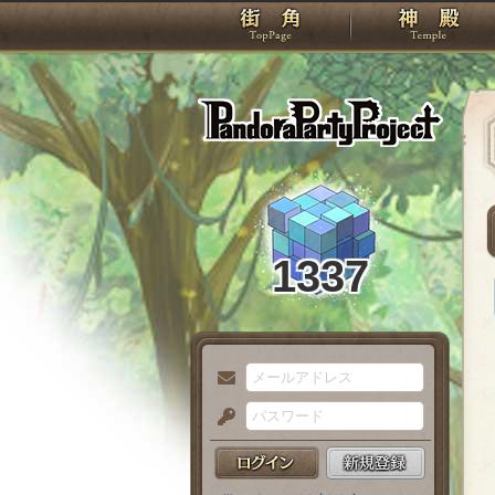
TOP
Pando
1337
メ
ー
パ
ル
ス