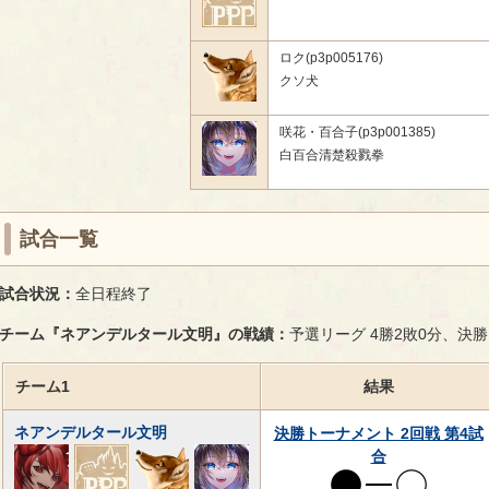
ロク(p3p005176)
クソ犬
咲花・百合子(p3p001385)
白百合清楚殺戮拳
試合一覧
試合状況：
全日程終了
チーム『ネアンデルタール文明』の戦績：
予選リーグ 4勝2敗0分、決
チーム1
結果
ネアンデルタール文明
決勝トーナメント 2回戦 第4試
合