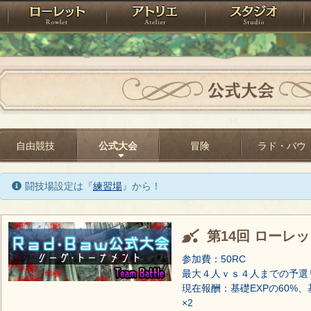
神殿
ローレット
アトリエ
raPartyProject
公式大会
自由競技
公式大会
冒険
ラド・バウ
闘技場設定は『
練習場
』から！
第14回 ローレ
参加費：50RC
最大４人ｖｓ４人までの予選
現在報酬：基礎EXPの60%、
×2