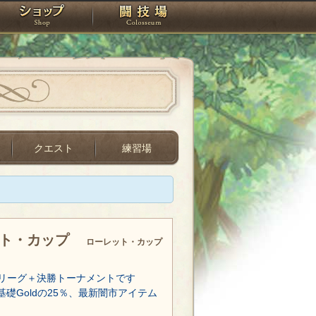
スタジオ
ショップ
闘技場
クエスト
練習場
ット・カップ
ローレット・カップ
リーグ＋決勝トーナメントです
基礎Goldの25％、最新闇市アイテム