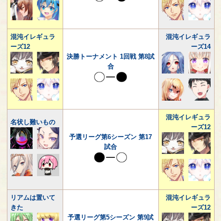
混沌イレギュラ
混沌イレギュラ
ーズ12
ーズ14
決勝トーナメント 1回戦 第8試
合
混沌イレギュラ
名状し難いもの
ーズ12
予選リーグ第6シーズン 第17
試合
リアムは置いて
混沌イレギュラ
きた
ーズ12
予選リーグ第5シーズン 第9試