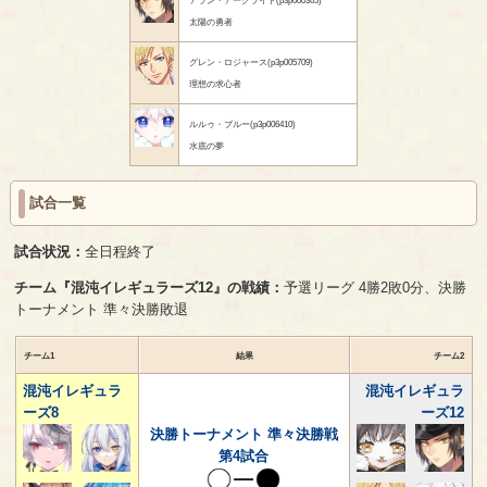
太陽の勇者
グレン・ロジャース(p3p005709)
理想の求心者
ルルゥ・ブルー(p3p006410)
水底の夢
試合一覧
試合状況：
全日程終了
チーム『混沌イレギュラーズ12』の戦績：
予選リーグ 4勝2敗0分、決勝
トーナメント 準々決勝敗退
チーム1
結果
チーム2
混沌イレギュラ
混沌イレギュラ
ーズ8
ーズ12
決勝トーナメント 準々決勝戦
第4試合