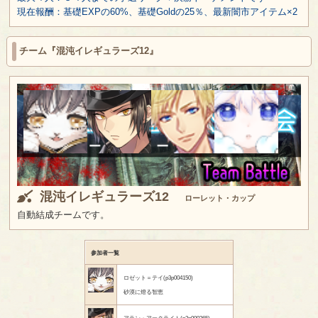
現在報酬：基礎EXPの60%、基礎Goldの25％、最新闇市アイテム×2
チーム『混沌イレギュラーズ12』
混沌イレギュラーズ12
ローレット・カップ
自動結成チームです。
参加者一覧
ロゼット＝テイ(p3p004150)
砂漠に燈る智恵
アラン・アークライト(p3p000365)