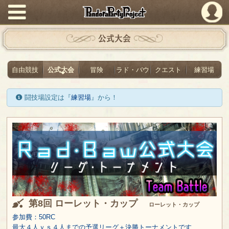
PandoraPartyProject
公式大会
自由競技
公式大会
冒険
ラド・バウ
クエスト
練習場
闘技場設定は『
練習場
』から！
第8回 ローレット・カップ
ローレット・カップ
参加費：50RC
最大４人ｖｓ４人までの予選リーグ＋決勝トーナメントです