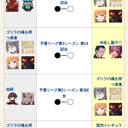
試合
ゴリラの魂を持
つ者達
仲良し親子♡
予選リーグ第3シーズン 第14
試合
ゴリラの魂を持
つ者達
金緋
予選リーグ第2シーズン 第3試
合
ゴリラの魂を持
混沌イレギュラ