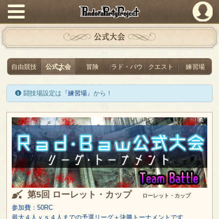
PandoraPartyProject
公式大会
自由競技
公式大会
冒険
ラド・バウ
クエスト
練習場
闘技場設定は『
練習場
』から！
第5回 ローレット・カップ
ローレット・カップ
参加費：50RC
最大４人ｖｓ４人までの予選リーグ＋決勝トーナメントです