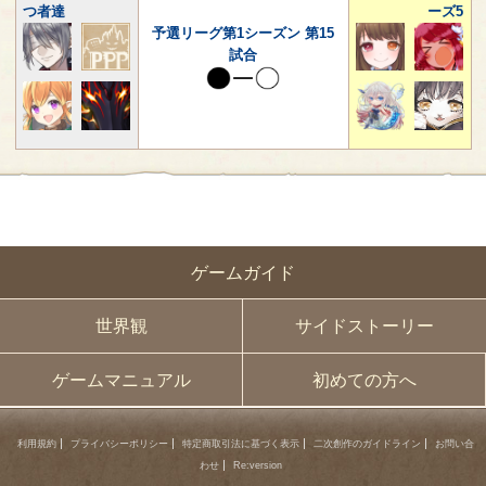
つ者達
ーズ5
予選リーグ第1シーズン 第15
試合
ゲームガイド
世界観
サイドストーリー
ゲームマニュアル
初めての方へ
利用規約
プライバシーポリシー
特定商取引法に基づく表示
二次創作のガイドライン
お問い合
わせ
Re:version