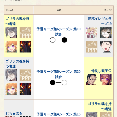
チーム1
結果
チーム2
ゴリラの魂を持
混沌イレギュラ
つ者達
ーズ19
予選リーグ第6シーズン 第10
試合
ゴリラの魂を持
つ者達
仲良し親子♡
予選リーグ第5シーズン 第20
試合
ゴリラの魂を持
つ者達
むち★ほも
予選リーグ第4シーズン 第15