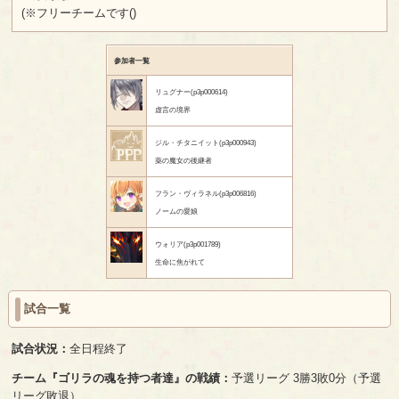
(※フリーチームです()
参加者一覧
リュグナー(p3p000614)
虚言の境界
ジル・チタニイット(p3p000943)
薬の魔女の後継者
フラン・ヴィラネル(p3p006816)
ノームの愛娘
ウォリア(p3p001789)
生命に焦がれて
試合一覧
試合状況：
全日程終了
チーム『ゴリラの魂を持つ者達』の戦績：
予選リーグ 3勝3敗0分（予選
リーグ敗退）