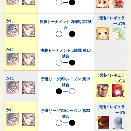
混沌イレギュラ
かに
決勝トーナメント 2回戦 第7試
ーズ25
合
かに
決勝トーナメント 1回戦 第13
試合
-
混沌イレギュラ
かに
予選リーグ第6シーズン 第19
ーズ16
試合
混沌イレギュラ
かに
予選リーグ第5シーズン 第23
ーズ5
試合