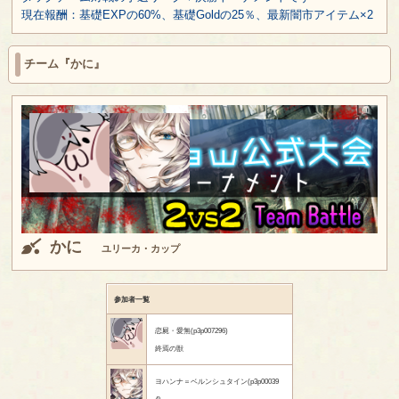
現在報酬：基礎EXPの60%、基礎Goldの25％、最新闇市アイテム×2
チーム『かに』
かに
ユリーカ・カップ
参加者一覧
恋屍・愛無(p3p007296)
終焉の獣
ヨハンナ＝ベルンシュタイン(p3p00039
4)