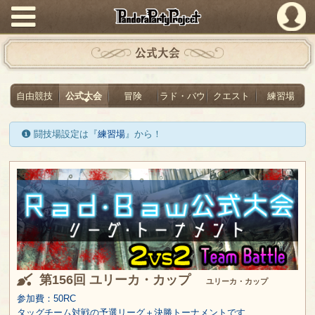
PandoraPartyProject
公式大会
自由競技
公式大会
冒険
ラド・バウ
クエスト
練習場
闘技場設定は『
練習場
』から！
第156回 ユリーカ・カップ
ユリーカ・カップ
参加費：50RC
タッグチーム対戦の予選リーグ＋決勝トーナメントです