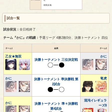
祝呪反魂
試合一覧
試合状況：
全日程終了
チーム『かに』の戦績：
予選リーグ 4勝2敗0分、決勝トーナメント 四位
チーム1
結果
チーム2
乙女★無双
かに
決勝トーナメント 三位決定戦
かに
竜虎
決勝トーナメント 準決勝戦 第
2試合
混沌イレギュラ
かに
決勝トーナメント 準々決勝戦
ーズ8
第4試合