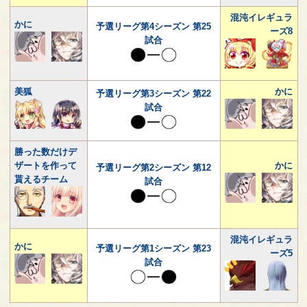
混沌イレギュラ
かに
予選リーグ第4シーズン 第25
ーズ8
試合
美狐
かに
予選リーグ第3シーズン 第22
試合
勝った数だけデ
ザートを作って
かに
予選リーグ第2シーズン 第12
貰えるチーム
試合
混沌イレギュラ
かに
予選リーグ第1シーズン 第23
ーズ5
試合