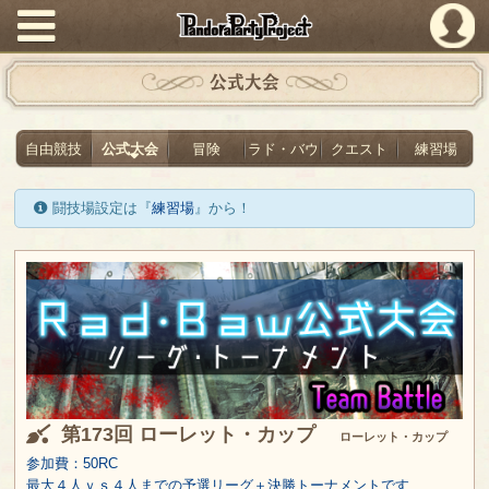
PandoraPartyProject
公式大会
自由競技
公式大会
冒険
ラド・バウ
クエスト
練習場
闘技場設定は『
練習場
』から！
第173回 ローレット・カップ
ローレット・カップ
参加費：50RC
最大４人ｖｓ４人までの予選リーグ＋決勝トーナメントです