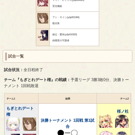
雷光殲姫
アト・サイン(p3p001394)
観光客
綾辻・愛奈(p3p010320)
綺羅星の守護者
試合一覧
試合状況：
全日程終了
チーム『もぎとれデート権』の戦績：
予選リーグ 3勝3敗0分、決勝トー
ナメント 1回戦敗退
チーム1
結果
チーム2
もぎとれデート
桜ノ杜
権
決勝トーナメント 1回戦 第1試
合