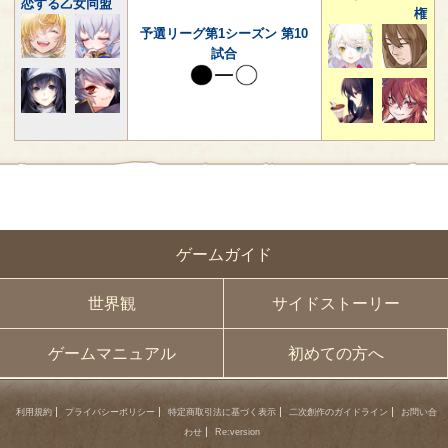
恋する乙女同盟
権
予選リーグ第1シーズン 第10
試合
ゲームガイド
世界観
サイドストーリー
ゲームマニュアル
初めての方へ
利用規約
プライバシーポリシー
特定商取引法に基づく表示
二次創作のガイドライン
お問い合
わせ
Re:version