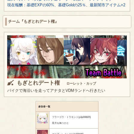
現在報酬：基礎EXPの60%、基礎Goldの25％、最新闇市アイテム×2
チーム『もぎとれデート権』
もぎとれデート権
ローレット・カップ
バイクで海沿いを走ってアナタとVDMランドへ行きたい
参加者一覧
フラーゴラ・トラモント(p3p008825)
星月を掬うひと
マリア・レイシス(p3p006685)