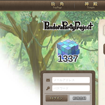
TOP
Pando
1337
メ
ー
パ
ル
ス