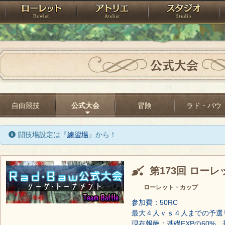
神殿
ローレット
アトリエ
raPartyProject
公式大会
自由競技
公式大会
冒険
ラド・バウ
闘技場設定は『
練習場
』から！
第173回 ロー
ローレット・カップ
参加費：50RC
最大４人ｖｓ４人までの予選
現在報酬：基礎EXPの60%、