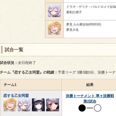
ドラマ・ゲツク・バルトロメイ(p3p00
蒼剣の弟子
夢見 ルル家(p3p000016)
夢見大名
試合一覧
試合状況：
全日程終了
チーム『恋する乙女同盟』の戦績：
予選リーグ 3勝3敗0分、決勝トー
チーム1
結果
恋する乙女同盟
決勝トーナメント 準々決勝戦
第2試合