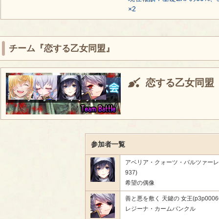
×2
チーム『恋する乙女同盟』
恋する乙女同盟
参加者一覧
アベリア・クォーツ・バルツァーレク(
937)
希望の偶像
善と悪を敷く 天鍵の 女王(p3p00066
レジーナ・カームバンクル