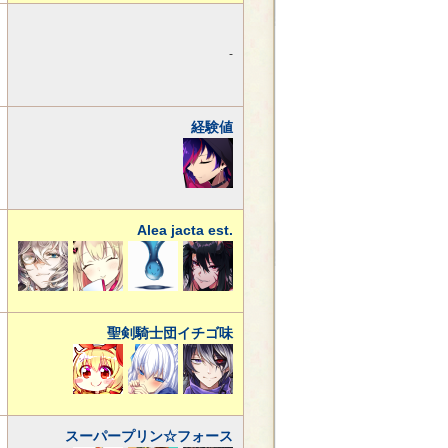
-
経験値
Alea jacta est.
聖剣騎士団イチゴ味
スーパープリン☆フォース