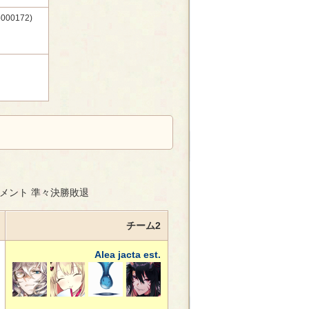
0172)
ナメント 準々決勝敗退
チーム2
Alea jacta est.