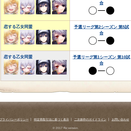
合
恋する乙女同盟
予選リーグ第2シーズン 第5試
合
恋する乙女同盟
予選リーグ第1シーズン 第10試
合
プライバシーポリシー
特定商取引法に基づく表示
二次創作のガイドライン
お問い合わせ
© 2017 Re:version.