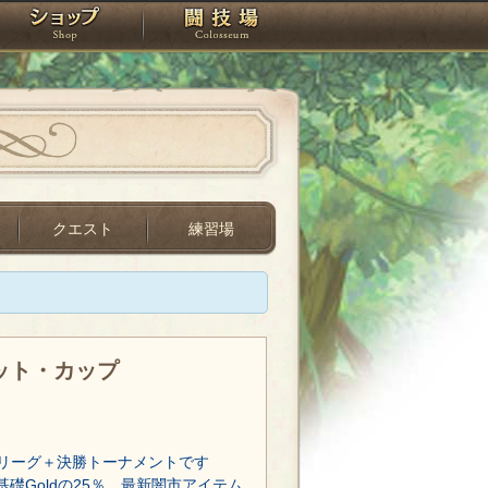
スタジオ
ショップ
闘技場
クエスト
練習場
レット・カップ
リーグ＋決勝トーナメントです
基礎Goldの25％、最新闇市アイテム