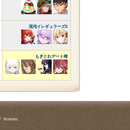
混沌イレギュラーズ5
もぎとれデート権
Re:version