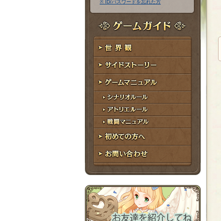
※ ID/パスワードを忘れた方
ア
ワ
ド
ー
レ
ド
ゲームガイド
ス
世界観
サイドストーリー
ゲームマニュアル
シナリオルール
アトリエルール
戦闘マニュアル
初めての方へ
お問い合わせ