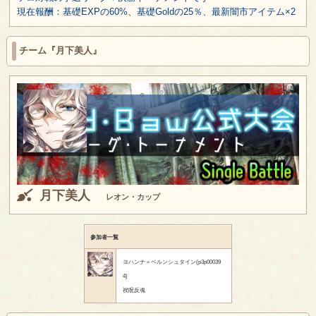
現在報酬：基礎EXPの60%、基礎Goldの25％、最新闇市アイテム×2
チーム『月下美人』
月下美人
レオン・カップ
参加者一覧
ヨハンナ＝ベルンシュタイン(p3p00039
4)
祝呪反魂