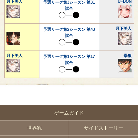
月下美人
U=DON
予選リーグ第3シーズン 第31
試合
月下美人
予選リーグ第2シーズン 第43
試合
月下美人
拳狼
予選リーグ第1シーズン 第17
試合
ゲームガイド
世界観
サイドストーリー