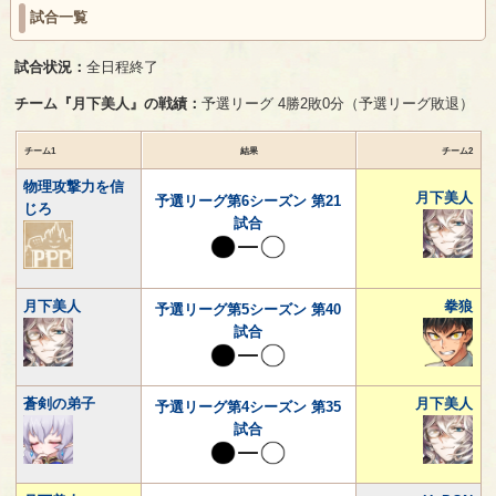
試合一覧
試合状況：
全日程終了
チーム『月下美人』の戦績：
予選リーグ 4勝2敗0分（予選リーグ敗退）
チーム1
結果
チーム2
物理攻撃力を信
月下美人
予選リーグ第6シーズン 第21
じろ
試合
月下美人
拳狼
予選リーグ第5シーズン 第40
試合
蒼剣の弟子
月下美人
予選リーグ第4シーズン 第35
試合