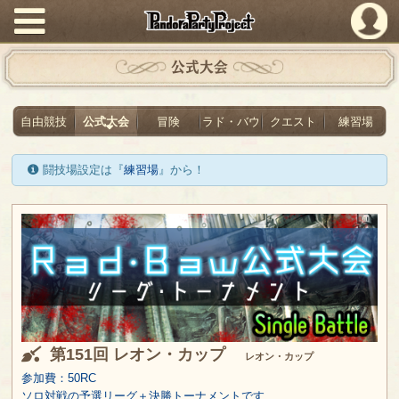
PandoraPartyProject
公式大会
自由競技
公式大会
冒険
ラド・バウ
クエスト
練習場
闘技場設定は『
練習場
』から！
第151回 レオン・カップ
レオン・カップ
参加費：50RC
ソロ対戦の予選リーグ＋決勝トーナメントです