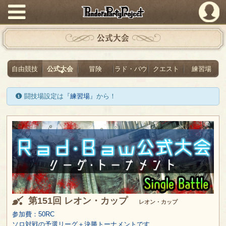
PandoraPartyProject
公式大会
自由競技
公式大会
冒険
ラド・バウ
クエスト
練習場
闘技場設定は『
練習場
』から！
第151回 レオン・カップ
レオン・カップ
参加費：50RC
ソロ対戦の予選リーグ＋決勝トーナメントです