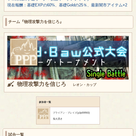
現在報酬：基礎EXPの60%、基礎Goldの25％、最新闇市アイテム×2
チーム『物理攻撃力を信じろ』
物理攻撃力を信じろ
レオン・カップ
参加者一覧
ブライアン・ブレイズ(p3p009563)
鬼火憑き
試合一覧