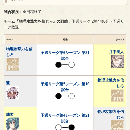
試合状況：
全日程終了
チーム『物理攻撃力を信じろ』の戦績：
予選リーグ 2勝4敗0分（予選リ
ーグ敗退）
チーム1
結果
チーム2
物理攻撃力を信
月下美人
予選リーグ第6シーズン 第21
じろ
試合
物理攻撃力を信
翼
予選リーグ第5シーズン 第16
じろ
試合
物理攻撃力を信
練習
予選リーグ第4シーズン 第21
じろ
試合