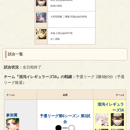
医神の双蛇
大和型戦艦 二番艦 武蔵(p3p010829)
灰燼 火群(p3p010778)
歩く禍焔
試合一覧
試合状況：
全日程終了
チーム『混沌イレギュラーズ16』の戦績：
予選リーグ 2勝4敗0分（予選
リーグ敗退）
チーム1
結果
チーム2
混沌イレギュラ
ーズ16
参加賞
予選リーグ第6シーズン 第2試
合