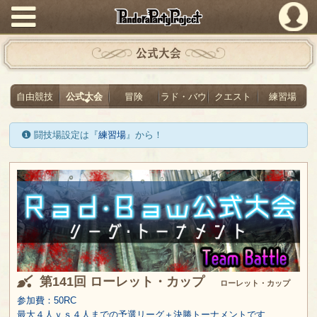
PandoraPartyProject
公式大会
自由競技
公式大会
冒険
ラド・バウ
クエスト
練習場
闘技場設定は『
練習場
』から！
第141回 ローレット・カップ
ローレット・カップ
参加費：50RC
最大４人ｖｓ４人までの予選リーグ＋決勝トーナメントです