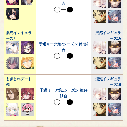
合
混沌イレギュラ
混沌イレギュラ
ーズ7
ーズ16
予選リーグ第2シーズン 第3試
合
もぎとれデート
混沌イレギュラ
権
ーズ16
予選リーグ第1シーズン 第14
試合