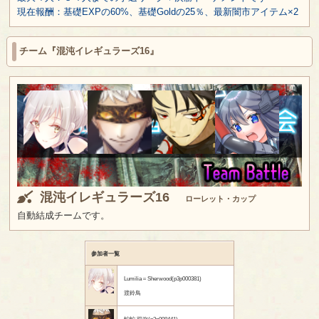
現在報酬：基礎EXPの60%、基礎Goldの25％、最新闇市アイテム×2
チーム『混沌イレギュラーズ16』
混沌イレギュラーズ16
ローレット・カップ
自動結成チームです。
参加者一覧
Lumilia＝Sherwood(p3p000381)
渡鈴鳥
蛇蛇 双弥(p3p008441)