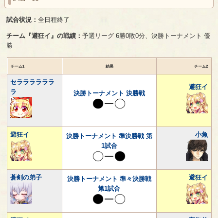
試合状況：
全日程終了
チーム『避狂イ』の戦績：
予選リーグ 6勝0敗0分、決勝トーナメント 優
勝
チーム1
結果
チーム2
セララララララ
避狂イ
ラ
決勝トーナメント 決勝戦
避狂イ
小魚
決勝トーナメント 準決勝戦 第
1試合
蒼剣の弟子
避狂イ
決勝トーナメント 準々決勝戦
第1試合