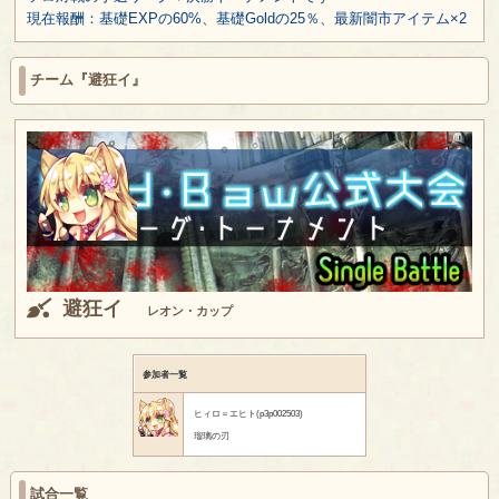
現在報酬：基礎EXPの60%、基礎Goldの25％、最新闇市アイテム×2
チーム『避狂イ』
避狂イ
レオン・カップ
参加者一覧
ヒィロ＝エヒト(p3p002503)
瑠璃の刃
試合一覧