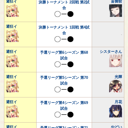
避狂イ
盲御前
決勝トーナメント 2回戦 第2試
合
避狂イ
決勝トーナメント 1回戦 第4試
合
-
避狂イ
シスターさん
予選リーグ第6シーズン 第68
試合
避狂イ
光輝
予選リーグ第5シーズン 第70
試合
避狂イ
月花
予選リーグ第4シーズン 第69
試合
避狂イ
やどい
予選リーグ第3シーズン 第71