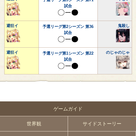
試合
避狂イ
鬼殺し
予選リーグ第2シーズン 第36
試合
避狂イ
のじゃのじゃ
予選リーグ第1シーズン 第22
試合
ゲームガイド
世界観
サイドストーリー