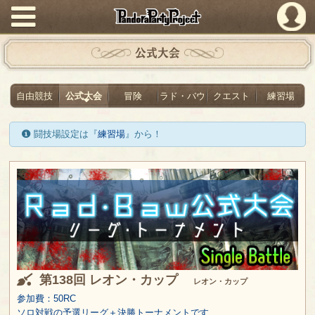
PandoraPartyProject
公式大会
自由競技
公式大会
冒険
ラド・バウ
クエスト
練習場
闘技場設定は『
練習場
』から！
第138回 レオン・カップ
レオン・カップ
参加費：50RC
ソロ対戦の予選リーグ＋決勝トーナメントです