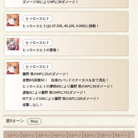
ダメージ30によりHPに30ダメージ！
ヒィロ＝エヒト
ヒィロ＝エヒトは(-27.535, 45.105, 0.000)に移動！
ヒィロ＝エヒト
ヒィロ＝エヒトの蒼狐！
ヒィロ＝エヒト
藤野 蛍のHPに21のダメージ！
攻勢BS回復50！ 自身のバッドステータスを全て消去！
ヒィロ＝エヒトの摩耗60により藤野 蛍のAPに60ダメージ！
虚無3により藤野 蛍のHPに751ダメージ！
Mアタック100により藤野 蛍のAPに100ダメージ！
追撃…なし！
第9ターン
Map
1ターン
2ターン
3ターン
4ターン
5ターン
6ターン
7ターン
8ターン