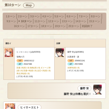
第10ターン
Map
1ターン
2ターン
3ターン
4ターン
5ターン
6ターン
7ターン
8ターン
9ターン
10ターン
11ターン
12ターン
13ターン
14ターン
15ターン
16ターン
17ターン
18ターン
19ターン
20ターン
戦闘終了
避狂イ
光輝
ヒィロ＝エヒト(p3p002503)
藤野 蛍(p3p003861)
瑠璃の刃
比翼連理・護
HP
16082/16112
HP
20569/21341
AP
2916/7386
AP
2557/3993
回避-30(残り8) 物無(残り8) ダメージ30
光輝50(残り8)
(残り8) 回避+40(残り8) 反応+20(残り8)
(-47.17, 41.33, 0.00)
再生200(残り8)
(-27.53, 45.10, 0.00)
藤野 蛍
藤野 蛍は待機を選択！
ヒィロ＝エヒト