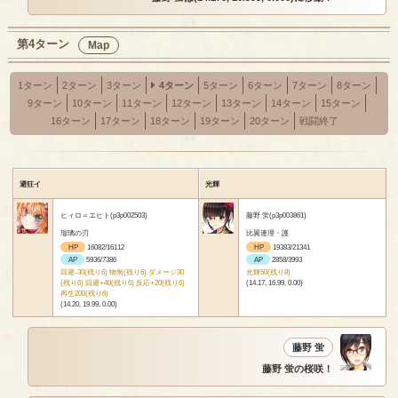
第4ターン
Map
1ターン
2ターン
3ターン
4ターン
5ターン
6ターン
7ターン
8ターン
9ターン
10ターン
11ターン
12ターン
13ターン
14ターン
15ターン
16ターン
17ターン
18ターン
19ターン
20ターン
戦闘終了
避狂イ
光輝
ヒィロ＝エヒト(p3p002503)
藤野 蛍(p3p003861)
瑠璃の刃
比翼連理・護
HP
16082/16112
HP
19383/21341
AP
5936/7386
AP
2858/3993
回避-30(残り6) 物無(残り6) ダメージ30
光輝50(残り8)
(残り6) 回避+40(残り6) 反応+20(残り6)
(14.17, 16.99, 0.00)
再生200(残り6)
(14.20, 19.99, 0.00)
藤野 蛍
藤野 蛍の桜咲！