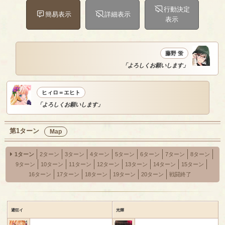
行動決定
簡易表示
詳細表示
表示
藤野 蛍
「よろしくお願いします」
ヒィロ＝エヒト
「よろしくお願いします」
第1ターン
Map
1ターン
2ターン
3ターン
4ターン
5ターン
6ターン
7ターン
8ターン
9ターン
10ターン
11ターン
12ターン
13ターン
14ターン
15ターン
16ターン
17ターン
18ターン
19ターン
20ターン
戦闘終了
避狂イ
光輝