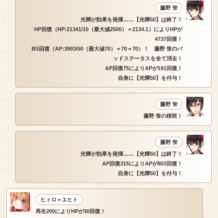
藤野 蛍
光輝が効果を発揮……【光輝50】は終了！
HP回復（HP:21341/10（最大値2500）＝2134.1）によりHPが
4737回復！
BS回復（AP:3993/50（最大値70）＝70＝70）！ 藤野 蛍のバ
ッドステータスを全て消去！
AP回復75によりAPが191回復！
自身に【光輝50】を付与！
藤野 蛍
藤野 蛍の桜咲！
藤野 蛍
光輝が効果を発揮……【光輝50】は終了！
AP回復315によりAPが803回復！
自身に【光輝50】を付与！
ヒィロ＝エヒト
再生200によりHPが30回復！