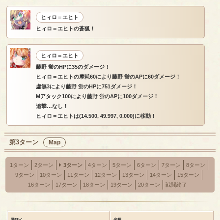
ヒィロ＝エヒト
ヒィロ＝エヒトの蒼狐！
ヒィロ＝エヒト
藤野 蛍のHPに35のダメージ！
ヒィロ＝エヒトの摩耗60により藤野 蛍のAPに60ダメージ！
虚無3により藤野 蛍のHPに751ダメージ！
Mアタック100により藤野 蛍のAPに100ダメージ！
追撃…なし！
ヒィロ＝エヒトは(14.500, 49.997, 0.000)に移動！
第3ターン
Map
1ターン
2ターン
3ターン
4ターン
5ターン
6ターン
7ターン
8ターン
9ターン
10ターン
11ターン
12ターン
13ターン
14ターン
15ターン
16ターン
17ターン
18ターン
19ターン
20ターン
戦闘終了
避狂イ
光輝