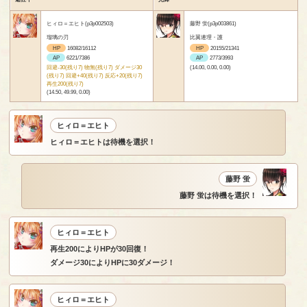
ヒィロ＝エヒト(p3p002503)
藤野 蛍(p3p003861)
瑠璃の刃
比翼連理・護
HP
16082/16112
HP
20155/21341
AP
6221/7386
AP
2773/3993
回避-30(残り7) 物無(残り7) ダメージ30
(14.00, 0.00, 0.00)
(残り7) 回避+40(残り7) 反応+20(残り7)
再生200(残り7)
(14.50, 49.99, 0.00)
ヒィロ＝エヒト
ヒィロ＝エヒトは待機を選択！
藤野 蛍
藤野 蛍は待機を選択！
ヒィロ＝エヒト
再生200によりHPが30回復！
ダメージ30によりHPに30ダメージ！
ヒィロ＝エヒト