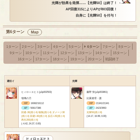
光輝が効果を発揮……【光輝50】は終了！
AP回復315によりAPが803回復！
自身に【光輝50】を付与！
第6ターン
Map
1ターン
2ターン
3ターン
4ターン
5ターン
6ターン
7ターン
8ターン
9ターン
10ターン
11ターン
12ターン
13ターン
14ターン
15ターン
16ターン
17ターン
18ターン
19ターン
20ターン
戦闘終了
避狂イ
光輝
ヒィロ＝エヒト(p3p002503)
藤野 蛍(p3p003861)
瑠璃の刃
比翼連理・護
HP
16082/16112
HP
21341/21341
AP
5081/7386
AP
2423/3993
回避-30(残り4) 物無(残り4) ダメージ30
光輝50(残り8)
(残り4) 回避+40(残り4) 反応+20(残り4)
(14.17, 16.99, 0.00)
再生200(残り4)
(-4.42, 24.37, 0.00)
ヒィロ＝エヒト