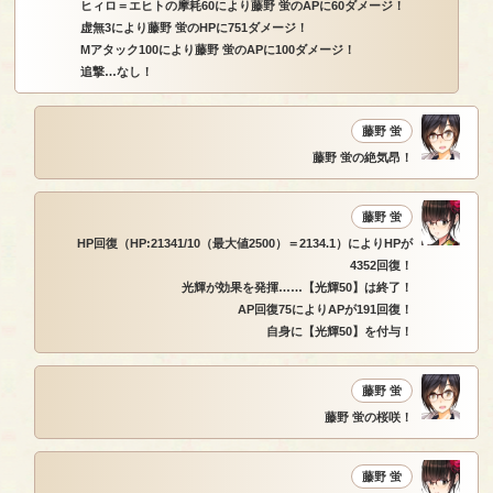
ヒィロ＝エヒトの摩耗60により藤野 蛍のAPに60ダメージ！
虚無3により藤野 蛍のHPに751ダメージ！
Mアタック100により藤野 蛍のAPに100ダメージ！
追撃…なし！
藤野 蛍
藤野 蛍の絶気昂！
藤野 蛍
HP回復（HP:21341/10（最大値2500）＝2134.1）によりHPが
4352回復！
光輝が効果を発揮……【光輝50】は終了！
AP回復75によりAPが191回復！
自身に【光輝50】を付与！
藤野 蛍
藤野 蛍の桜咲！
藤野 蛍