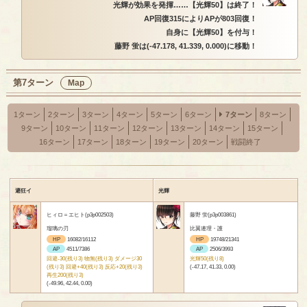
光輝が効果を発揮……【光輝50】は終了！
AP回復315によりAPが803回復！
自身に【光輝50】を付与！
藤野 蛍は(-47.178, 41.339, 0.000)に移動！
第7ターン
Map
1ターン
2ターン
3ターン
4ターン
5ターン
6ターン
7ターン
8ターン
9ターン
10ターン
11ターン
12ターン
13ターン
14ターン
15ターン
16ターン
17ターン
18ターン
19ターン
20ターン
戦闘終了
避狂イ
光輝
ヒィロ＝エヒト(p3p002503)
藤野 蛍(p3p003861)
瑠璃の刃
比翼連理・護
HP
16082/16112
HP
19748/21341
AP
4511/7386
AP
2506/3993
回避-30(残り3) 物無(残り3) ダメージ30
光輝50(残り8)
(残り3) 回避+40(残り3) 反応+20(残り3)
(-47.17, 41.33, 0.00)
再生200(残り3)
(-49.96, 42.44, 0.00)