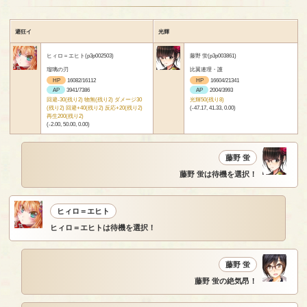
避狂イ
光輝
ヒィロ＝エヒト(p3p002503)
藤野 蛍(p3p003861)
瑠璃の刃
比翼連理・護
HP
16082/16112
HP
16604/21341
AP
3941/7386
AP
2004/3993
回避-30(残り2) 物無(残り2) ダメージ30
光輝50(残り8)
(残り2) 回避+40(残り2) 反応+20(残り2)
(-47.17, 41.33, 0.00)
再生200(残り2)
(-2.00, 50.00, 0.00)
藤野 蛍
藤野 蛍は待機を選択！
ヒィロ＝エヒト
ヒィロ＝エヒトは待機を選択！
藤野 蛍
藤野 蛍の絶気昂！