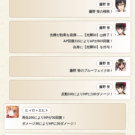
藤野 蛍
藤野 蛍の桜咲！
藤野 蛍
光輝が効果を発揮……【光輝50】は終了！
AP回復315によりAPが803回復！
自身に【光輝50】を付与！
藤野 蛍
藤野 蛍のブルーフェイクIII！
藤野 蛍
反動100によりHPに100ダメージ！
ヒィロ＝エヒト
再生200によりHPが30回復！
ダメージ30によりHPに30ダメージ！