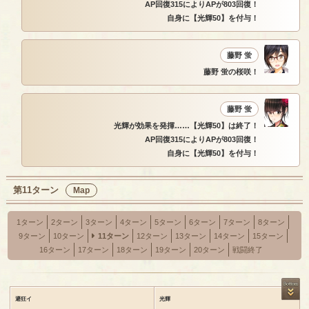
AP回復315によりAPが803回復！
自身に【光輝50】を付与！
藤野 蛍
藤野 蛍の桜咲！
藤野 蛍
光輝が効果を発揮……【光輝50】は終了！
AP回復315によりAPが803回復！
自身に【光輝50】を付与！
第11ターン
Map
1ターン
2ターン
3ターン
4ターン
5ターン
6ターン
7ターン
8ターン
9ターン
10ターン
11ターン
12ターン
13ターン
14ターン
15ターン
16ターン
17ターン
18ターン
19ターン
20ターン
戦闘終了
避狂イ
光輝