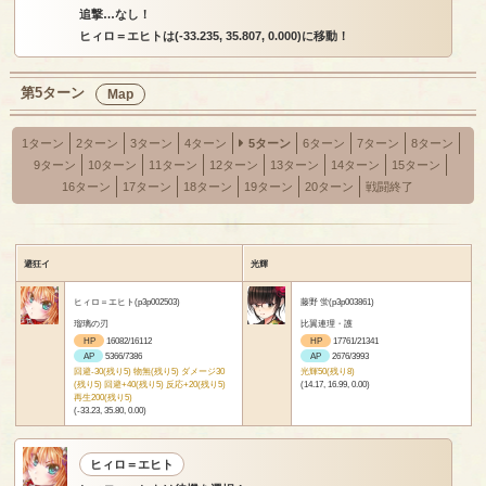
追撃…なし！
ヒィロ＝エヒトは(-33.235, 35.807, 0.000)に移動！
第5ターン
Map
1ターン
2ターン
3ターン
4ターン
5ターン
6ターン
7ターン
8ターン
9ターン
10ターン
11ターン
12ターン
13ターン
14ターン
15ターン
16ターン
17ターン
18ターン
19ターン
20ターン
戦闘終了
避狂イ
光輝
ヒィロ＝エヒト(p3p002503)
藤野 蛍(p3p003861)
瑠璃の刃
比翼連理・護
HP
16082/16112
HP
17761/21341
AP
5366/7386
AP
2676/3993
回避-30(残り5) 物無(残り5) ダメージ30
光輝50(残り8)
(残り5) 回避+40(残り5) 反応+20(残り5)
(14.17, 16.99, 0.00)
再生200(残り5)
(-33.23, 35.80, 0.00)
ヒィロ＝エヒト