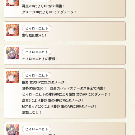
再生200によりHPが30回復！
ダメージ30によりHPに30ダメージ！
ヒィロ＝エヒト
主行動回数＋1！
ヒィロ＝エヒト
ヒィロ＝エヒトの蒼狐！
ヒィロ＝エヒト
藤野 蛍のHPに21のダメージ！
攻勢BS回復50！ 自身のバッドステータスを全て消去！
ヒィロ＝エヒトの摩耗60により藤野 蛍のAPに60ダメージ！
虚無3により藤野 蛍のHPに751ダメージ！
Mアタック100により藤野 蛍のAPに100ダメージ！
追撃…なし！
ヒィロ＝エヒト