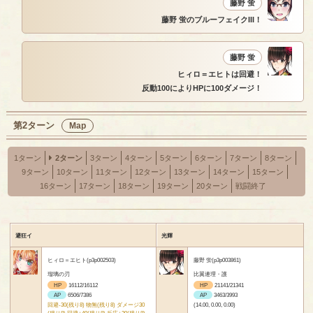
藤野 蛍
藤野 蛍のブルーフェイクIII！
藤野 蛍
ヒィロ＝エヒトは回避！
反動100によりHPに100ダメージ！
第2ターン
Map
1ターン
2ターン
3ターン
4ターン
5ターン
6ターン
7ターン
8ターン
9ターン
10ターン
11ターン
12ターン
13ターン
14ターン
15ターン
16ターン
17ターン
18ターン
19ターン
20ターン
戦闘終了
避狂イ
光輝
ヒィロ＝エヒト(p3p002503)
藤野 蛍(p3p003861)
瑠璃の刃
比翼連理・護
HP
16112/16112
HP
21141/21341
AP
6506/7386
AP
3463/3993
回避-30(残り8) 物無(残り8) ダメージ30
(14.00, 0.00, 0.00)
(残り8) 回避+40(残り8) 反応+20(残り8)