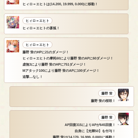
ヒィロ＝エヒトは(14.200, 19.999, 0.000)に移動！
ヒィロ＝エヒト
ヒィロ＝エヒトの蒼狐！
ヒィロ＝エヒト
藤野 蛍のHPに21のダメージ！
ヒィロ＝エヒトの摩耗60により藤野 蛍のAPに60ダメージ！
虚無3により藤野 蛍のHPに751ダメージ！
Mアタック100により藤野 蛍のAPに100ダメージ！
追撃…なし！
藤野 蛍
藤野 蛍の桜咲！
藤野 蛍
AP回復315によりAPが645回復！
自身に【光輝50】を付与！
藤野 蛍は(14.170, 16.999, 0.000)に移動！