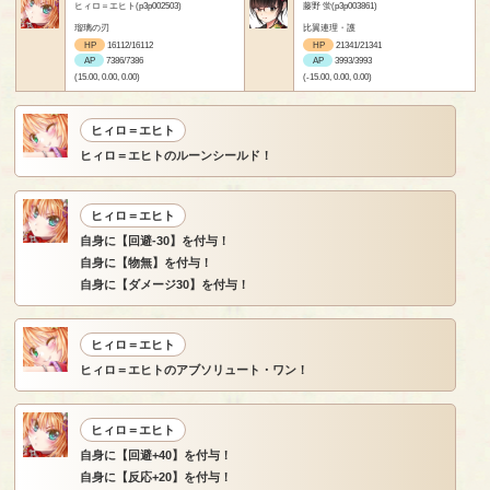
ヒィロ＝エヒト(p3p002503)
藤野 蛍(p3p003861)
瑠璃の刃
比翼連理・護
HP
16112/16112
HP
21341/21341
AP
7386/7386
AP
3993/3993
(15.00, 0.00, 0.00)
(-15.00, 0.00, 0.00)
ヒィロ＝エヒト
ヒィロ＝エヒトのルーンシールド！
ヒィロ＝エヒト
自身に【回避-30】を付与！
自身に【物無】を付与！
自身に【ダメージ30】を付与！
ヒィロ＝エヒト
ヒィロ＝エヒトのアブソリュート・ワン！
ヒィロ＝エヒト
自身に【回避+40】を付与！
自身に【反応+20】を付与！