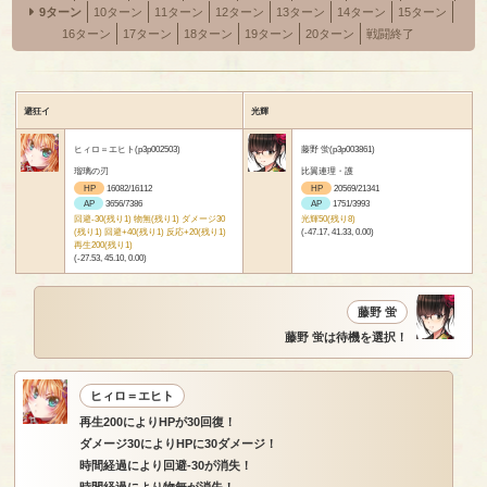
9ターン
10ターン
11ターン
12ターン
13ターン
14ターン
15ターン
16ターン
17ターン
18ターン
19ターン
20ターン
戦闘終了
避狂イ
光輝
ヒィロ＝エヒト(p3p002503)
藤野 蛍(p3p003861)
瑠璃の刃
比翼連理・護
HP
16082/16112
HP
20569/21341
AP
3656/7386
AP
1751/3993
回避-30(残り1) 物無(残り1) ダメージ30
光輝50(残り8)
(残り1) 回避+40(残り1) 反応+20(残り1)
(-47.17, 41.33, 0.00)
再生200(残り1)
(-27.53, 45.10, 0.00)
藤野 蛍
藤野 蛍は待機を選択！
ヒィロ＝エヒト
再生200によりHPが30回復！
ダメージ30によりHPに30ダメージ！
時間経過により回避-30が消失！