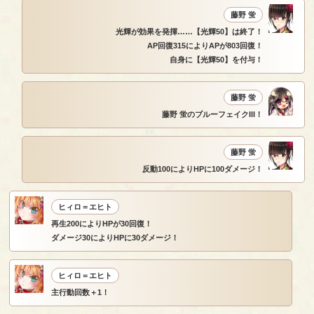
藤野 蛍
光輝が効果を発揮……【光輝50】は終了！
AP回復315によりAPが803回復！
自身に【光輝50】を付与！
藤野 蛍
藤野 蛍のブルーフェイクIII！
藤野 蛍
反動100によりHPに100ダメージ！
ヒィロ＝エヒト
再生200によりHPが30回復！
ダメージ30によりHPに30ダメージ！
ヒィロ＝エヒト
主行動回数＋1！