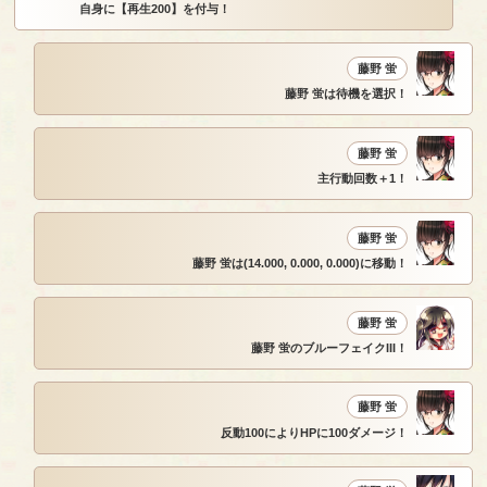
自身に【再生200】を付与！
藤野 蛍
藤野 蛍は待機を選択！
藤野 蛍
主行動回数＋1！
藤野 蛍
藤野 蛍は(14.000, 0.000, 0.000)に移動！
藤野 蛍
藤野 蛍のブルーフェイクIII！
藤野 蛍
反動100によりHPに100ダメージ！