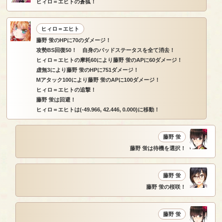
ヒィロ＝エヒトの蒼狐！
ヒィロ＝エヒト
藤野 蛍のHPに70のダメージ！
攻勢BS回復50！ 自身のバッドステータスを全て消去！
ヒィロ＝エヒトの摩耗60により藤野 蛍のAPに60ダメージ！
虚無3により藤野 蛍のHPに751ダメージ！
Mアタック100により藤野 蛍のAPに100ダメージ！
ヒィロ＝エヒトの追撃！
藤野 蛍は回避！
ヒィロ＝エヒトは(-49.966, 42.446, 0.000)に移動！
藤野 蛍
藤野 蛍は待機を選択！
藤野 蛍
藤野 蛍の桜咲！
藤野 蛍