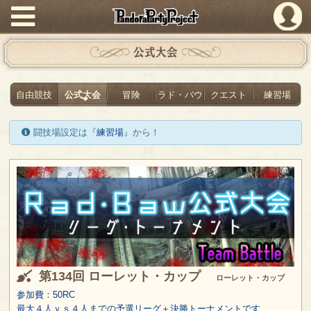
PandoraPartyProject
公式大会
自由競技
公式大会
冒険
ラド・バウ
クエスト
練習場
闘技場設定は『
練習場
』から！
第134回 ローレット・カップ
ローレット・カップ
参加費：50RC
最大４人ｖｓ４人までの予選リーグ＋決勝トーナメントです