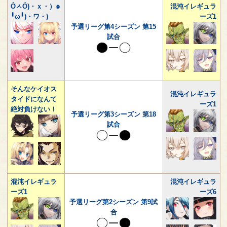
ÒㅅÓ)・ｘ・）๑
混沌イレギュラ
╹ω╹)・ワ・)
ーズ1
予選リーグ第4シーズン 第15
試合
そんなケイオス
混沌イレギュラ
タイドになんて
ーズ1
絶対負けない！
予選リーグ第3シーズン 第18
試合
混沌イレギュラ
混沌イレギュラ
ーズ1
ーズ6
予選リーグ第2シーズン 第9試
合