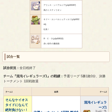
アリシス・シーアルジア(p3p000397)
黒のミスティリオン
キドー・ルンペルシュティルツ(p3p0002
44)
社長！
Я・Ｅ・Ｄ(p3p009532)
赤い頭巾の魔砲狼
試合一覧
試合状況：
全日程終了
チーム『混沌イレギュラーズ1』の戦績：
予選リーグ 5勝1敗0分、決勝
トーナメント 1回戦敗退
チーム1
結果
チーム2
そんなケイオス
混沌イレギュラ
タイドになんて
ーズ1
絶対負けない！