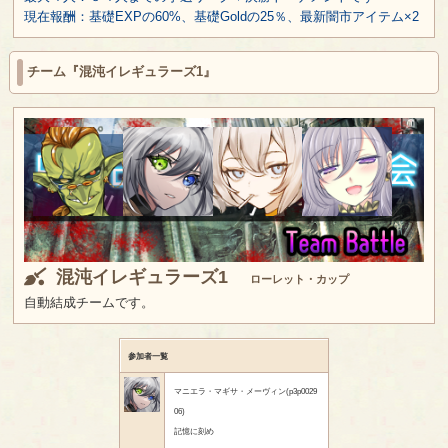
現在報酬：基礎EXPの60%、基礎Goldの25％、最新闇市アイテム×2
チーム『混沌イレギュラーズ1』
混沌イレギュラーズ1
ローレット・カップ
自動結成チームです。
参加者一覧
マニエラ・マギサ・メーヴィン(p3p0029
06)
記憶に刻め