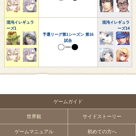
混沌イレギュラ
混沌イレギュラ
ーズ1
ーズ14
予選リーグ第1シーズン 第16
試合
ゲームガイド
世界観
サイドストーリー
ゲームマニュアル
初めての方へ