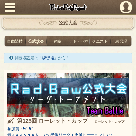
PandoraPartyProject
公式大会
自由競技
公式大会
冒険
ラド・バウ
クエスト
練習場
闘技場設定は『
練習場
』から！
第125回 ローレット・カップ
ローレット・カップ
参加費：50RC
最大４人ｖｓ４人までの予選リーグ＋決勝トーナメントです