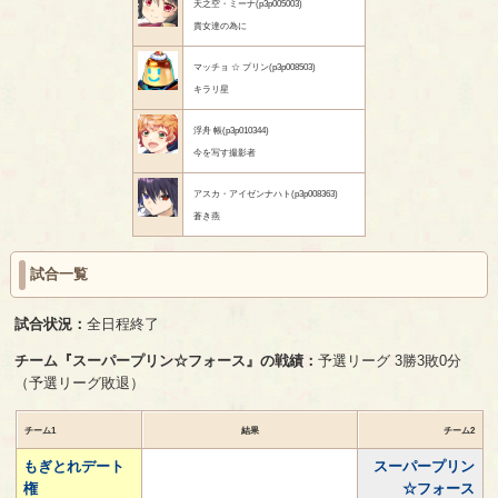
天之空・ミーナ(p3p005003)
貴女達の為に
マッチョ ☆ プリン(p3p008503)
キラリ星
浮舟 帳(p3p010344)
今を写す撮影者
アスカ・アイゼンナハト(p3p008363)
蒼き燕
試合一覧
試合状況：
全日程終了
チーム『スーパープリン☆フォース』の戦績：
予選リーグ 3勝3敗0分
（予選リーグ敗退）
チーム1
結果
チーム2
もぎとれデート
スーパープリン
権
☆フォース