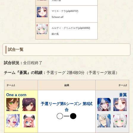
マリス・テラ(p3p002737)
Schwert-elf
ルルディ・グリムゲルデ(p3p010092)
銀の兎
試合一覧
試合状況：
全日程終了
チーム『蒼翼』の戦績：
予選リーグ 2勝4敗0分（予選リーグ敗退）
チーム1
結果
チーム2
One a corn
蒼翼
予選リーグ第6シーズン 第8試
合