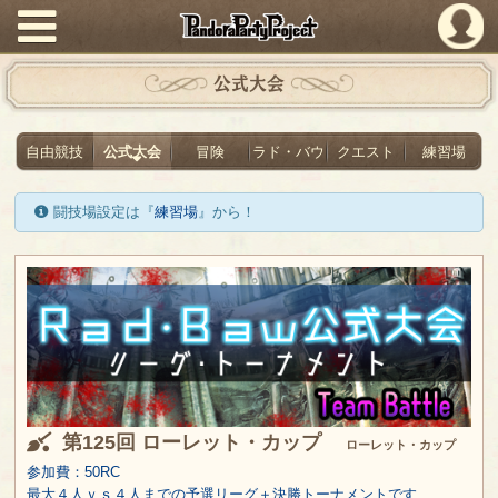
PandoraPartyProject
公式大会
自由競技
公式大会
冒険
ラド・バウ
クエスト
練習場
闘技場設定は『
練習場
』から！
第125回 ローレット・カップ
ローレット・カップ
参加費：50RC
最大４人ｖｓ４人までの予選リーグ＋決勝トーナメントです