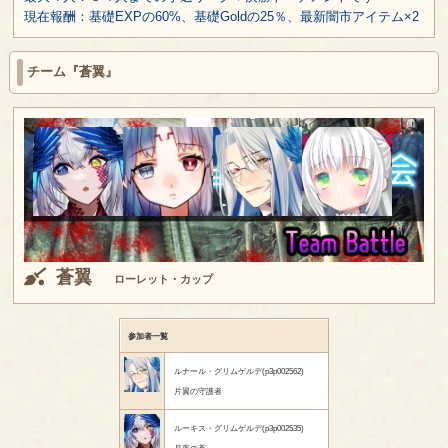
現在報酬：基礎EXPの60%、基礎Goldの25％、最新闇市アイテム×2
チーム『蒼翼』
蒼翼
ローレット・カップ
参加者一覧
ルナール・グリムゲルデ(p3p002562)
片翼の守護者
ルーキス・グリムゲルデ(p3p002535)
月夜の蒼