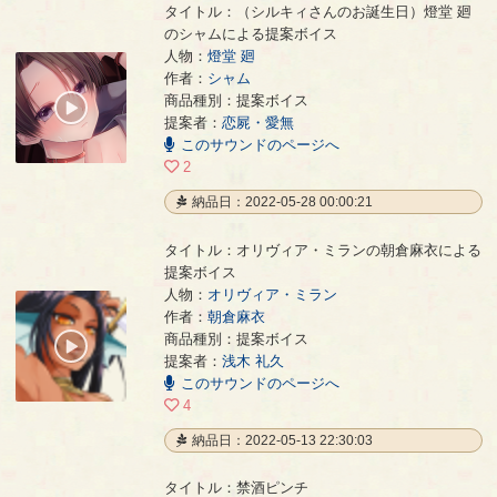
タイトル：（シルキィさんのお誕生日）燈堂 廻
のシャムによる提案ボイス
人物：
燈堂 廻
作者：
シャム
（シルキィさんのお誕生日）燈堂 廻のシャムによる提案ボイス
- シャム
商品種別：提案ボイス
00:00
提案者：
恋屍・愛無
/
00:32
このサウンドのページへ
2
納品日：2022-05-28 00:00:21
タイトル：オリヴィア・ミランの朝倉麻衣による
提案ボイス
人物：
オリヴィア・ミラン
作者：
朝倉麻衣
オリヴィア・ミランの朝倉麻衣による提案ボイス
- 朝倉麻衣
商品種別：提案ボイス
00:00
提案者：
浅木 礼久
/
00:05
このサウンドのページへ
4
納品日：2022-05-13 22:30:03
タイトル：禁酒ピンチ