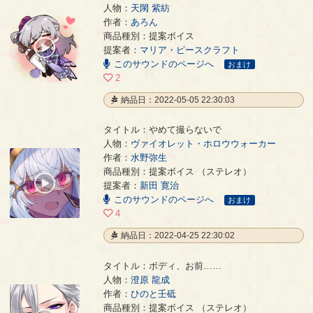
人物：
天閖 紫紡
作者：
あろん
禁酒ピンチ
- あろん
商品種別：提案ボイス
00:00
提案者：
マリア・ピースクラフト
/
このサウンドのページへ
00:27
おまけ
2
納品日：2022-05-05 22:30:03
タイトル：やめて撮らないで
人物：
ヴァイオレット・ホロウウォーカー
作者：
水野弥生
やめて撮らないで
- 水野弥生
商品種別：提案ボイス （ステレオ）
00:00
提案者：
新田 寛治
/
このサウンドのページへ
00:42
おまけ
4
納品日：2022-04-25 22:30:02
タイトル：ボディ、お前……
人物：
澄原 龍成
作者：
ひのと壬砥
ボディ、お前……
- ひのと壬砥
商品種別：提案ボイス （ステレオ）