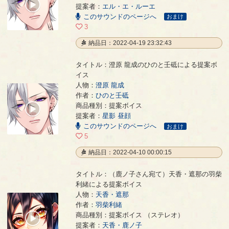
00:00
提案者：
エル・エ・ルーエ
/
このサウンドのページへ
00:05
おまけ
3
納品日：2022-04-19 23:32:43
タイトル：澄原 龍成のひのと壬砥による提案ボ
イス
人物：
澄原 龍成
作者：
ひのと壬砥
澄原 龍成のひのと壬砥による提案ボイス
- ひのと壬砥
商品種別：提案ボイス
00:00
提案者：
星影 昼顔
/
01:18
このサウンドのページへ
おまけ
5
納品日：2022-04-10 00:00:15
タイトル：（鹿ノ子さん宛て）天香・遮那の羽柴
利緒による提案ボイス
人物：
天香・遮那
作者：
羽柴利緒
（鹿ノ子さん宛て）天香・遮那の羽柴利緒による提案ボイス
- 羽柴利緒
商品種別：提案ボイス （ステレオ）
00:00
提案者：
天香・鹿ノ子
/