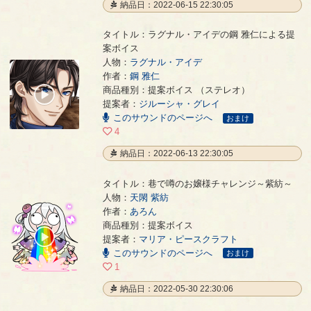
納品日：2022-06-15 22:30:05
タイトル：ラグナル・アイデの鋼 雅仁による提
案ボイス
人物：
ラグナル・アイデ
作者：
鋼 雅仁
ラグナル・アイデの鋼 雅仁による提案ボイス
- 鋼 雅仁
商品種別：提案ボイス （ステレオ）
00:00
提案者：
ジルーシャ・グレイ
/
00:33
このサウンドのページへ
おまけ
4
納品日：2022-06-13 22:30:05
タイトル：巷で噂のお嬢様チャレンジ～紫紡～
人物：
天閖 紫紡
作者：
あろん
巷で噂のお嬢様チャレンジ～紫紡～
- あろん
商品種別：提案ボイス
00:00
提案者：
マリア・ピースクラフト
/
このサウンドのページへ
00:33
おまけ
1
納品日：2022-05-30 22:30:06