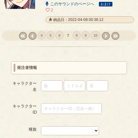
01:39
このサウンドのページへ
おまけ
2
納品日：2022-04-08 00:36:12
4
5
6
7
8
9
10
« first
‹
next ›
last »
prev
発注者情報
キャラクター
名
キャラクター
ID
種族