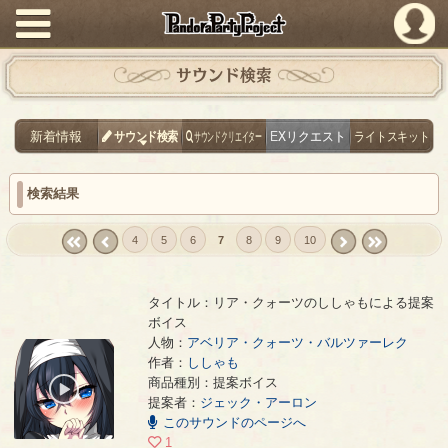
PandoraPartyProject
サウンド検索
新着情報
サウンド検索
サウンドクリエイター
EXリクエスト
ライトスキット
検索結果
4
5
6
7
8
9
10
« first
‹
next ›
last »
prev
タイトル：リア・クォーツのししゃもによる提案
ボイス
人物：
アベリア・クォーツ・バルツァーレク
作者：
ししゃも
リア・クォーツのししゃもによる提案ボイス
- ししゃも
商品種別：提案ボイス
00:00
提案者：
ジェック・アーロン
/
00:05
このサウンドのページへ
1