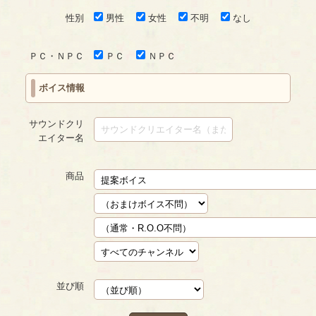
性別
男性
女性
不明
なし
ＰＣ・ＮＰＣ
ＰＣ
ＮＰＣ
ボイス情報
サウンドクリ
エイター名
商品
並び順