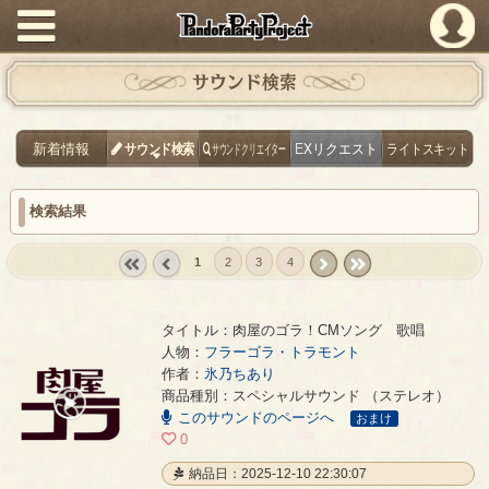
PandoraPartyProject
サウンド検索
新着情報
サウンド検索
サウンドクリエイター
EXリクエスト
ライトスキット
検索結果
1
2
3
4
« first
‹
next ›
last »
prev
タイトル：肉屋のゴラ！CMソング 歌唱
人物：
フラーゴラ・トラモント
作者：
氷乃ちあり
肉屋のゴラ！CMソング 歌唱
- 氷乃ちあり
商品種別：スペシャルサウンド （ステレオ）
00:00
このサウンドのページへ
/
おまけ
00:28
0
納品日：2025-12-10 22:30:07