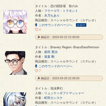
タイトル：恋の闘技場 歌のみ
人物：
フラーゴラ・トラモント
作者：
氷乃ちあり
恋の闘技場 歌のみ
- 氷乃ちあり
商品種別：スペシャルサウンド （ステレオ）
00:00
このサウンドのページへ
/
おまけ
03:55
4
納品日：2023-03-22 22:30:02
タイトル：Bravery Region -BrassBandVersion-
人物：
新田 寛治
作者：
落葉 剛
Bravery Region -BrassBandVersion-
- 落葉 剛
商品種別：スペシャルサウンド （ステレオ）
00:00
このサウンドのページへ
/
07:32
7
納品日：2023-03-20 22:30:03
タイトル：泡沫夢幻
人物：
リュッケ＝ギフトマッシャー
作者：
町田カンスケ
泡沫夢幻
- 町田カンスケ
商品種別：スペシャルサウンド （ステレオ）
00:00