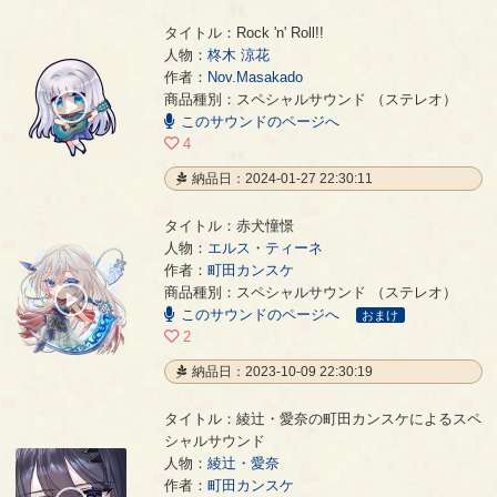
タイトル：Rock 'n' Roll!!
人物：
柊木 涼花
作者：
Nov.Masakado
Rock 'n' Roll!!
- Nov.Masakado
商品種別：スペシャルサウンド （ステレオ）
00:00
このサウンドのページへ
/
01:00
4
納品日：2024-01-27 22:30:11
タイトル：赤犬憧憬
人物：
エルス・ティーネ
作者：
町田カンスケ
赤犬憧憬
- 町田カンスケ
商品種別：スペシャルサウンド （ステレオ）
00:00
このサウンドのページへ
/
おまけ
04:43
2
納品日：2023-10-09 22:30:19
タイトル：綾辻・愛奈の町田カンスケによるスペ
シャルサウンド
人物：
綾辻・愛奈
綾辻・愛奈の町田カンスケによるスペシャルサウンド
- 町田カンスケ
作者：
町田カンスケ