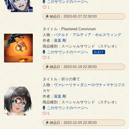
このサウンドのページへ
/
01:44
1
納品日：2023-02-27 22:30:03
タイトル：Plastered Convivium
人物：
バクルド・アルティア・ホルスウィング
作者：
落葉 剛
Plastered Convivium
- 落葉 剛
商品種別：スペシャルサウンド （ステレオ）
00:00
このサウンドのページへ
/
おまけ
03:02
4
納品日：2023-01-19 22:30:03
タイトル：祈りの果て
人物：
ヴァレーリヤ＝ダニーロヴナ＝マヤコフス
カヤ
祈りの果て
- 落葉 剛
作者：
落葉 剛
00:00
商品種別：スペシャルサウンド （ステレオ）
/
このサウンドのページへ
07:04
6
納品日：2022-12-25 22:30:03