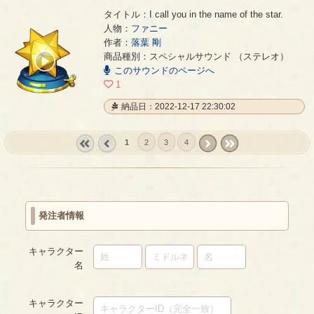
タイトル：I call you in the name of the star.
人物：
ファニー
作者：
落葉 剛
I call you in the name of the star.
- 落葉 剛
商品種別：スペシャルサウンド （ステレオ）
00:00
このサウンドのページへ
/
01:46
1
納品日：2022-12-17 22:30:02
1
2
3
4
« first
‹
next ›
last »
prev
発注者情報
キャラクター
名
キャラクター