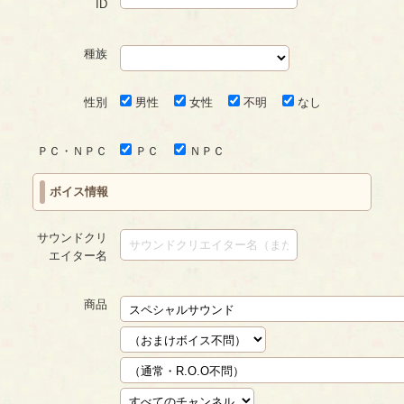
ID
種族
性別
男性
女性
不明
なし
ＰＣ・ＮＰＣ
ＰＣ
ＮＰＣ
ボイス情報
サウンドクリ
エイター名
商品