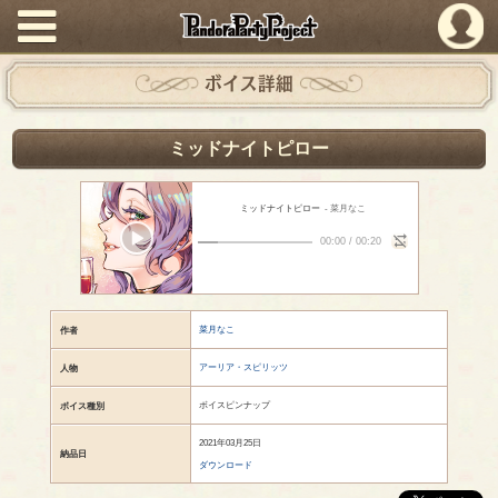
PandoraPartyProject
ボイス詳細
ミッドナイトピロー
ミッドナイトピロー
- 菜月なこ
00:00
/
00:20
菜月なこ
作者
アーリア・スピリッツ
人物
ボイスピンナップ
ボイス種別
2021年03月25日
納品日
ダウンロード