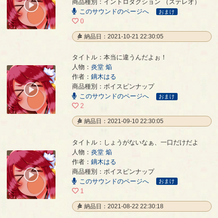
商品種別：イントロダクション （ステレオ）
00:00
このサウンドのページへ
/
おまけ
00:26
0
納品日：2021-10-21 22:30:05
タイトル：本当に違うんだよぉ！
人物：
炎堂 焔
作者：
鏑木はる
本当に違うんだよぉ！
- 鏑木はる
商品種別：ボイスピンナップ
00:00
このサウンドのページへ
/
おまけ
00:03
2
納品日：2021-09-10 22:30:05
タイトル：しょうがないなぁ、一口だけだよ
人物：
炎堂 焔
作者：
鏑木はる
しょうがないなぁ、一口だけだよ
- 鏑木はる
商品種別：ボイスピンナップ
00:00
このサウンドのページへ
/
おまけ
00:12
1
納品日：2021-08-22 22:30:18