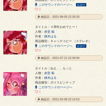
/
このサウンドのページへ
00:15
おまけ
2
納品日：2021-08-05 22:30:20
タイトル：４周年おめでとー！
人物：
炎堂 焔
作者：
鏑木はる
４周年おめでとー！
- 鏑木はる
商品種別：キャッチコピー （ステレオ）
00:00
このサウンドのページへ
/
おまけ
00:05
0
納品日：2021-07-21 22:30:04
タイトル：ねえ……もっと
人物：
炎堂 焔
作者：
鏑木はる
ねえ……もっと
- 鏑木はる
商品種別：ボイスピンナップ
00:00
このサウンドのページへ
/
00:02
1
納品日：2021-03-08 22:14:53