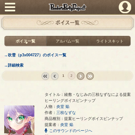
PandoraPartyProject
ボイス一覧
ボイス一覧
アルバム一覧
ライトスキット
→吹雪（p3x004727）のボイス一覧
→詳細検索
1
2
« first
‹
next ›
last »
prev
タイトル：綾敷・なじみの三枝なずなによる提案
ヒーリングボイスピンナップ
人物：
炎堂 焔
作者：
三枝なずな
綾敷・なじみの三枝なずなによる提案ヒーリングボイスピンナップ
- 三枝なずな
商品種別：提案ヒーリングボイスピンナップ
00:00
提案者：
炎堂 焔
/
01:08
このサウンドのページへ