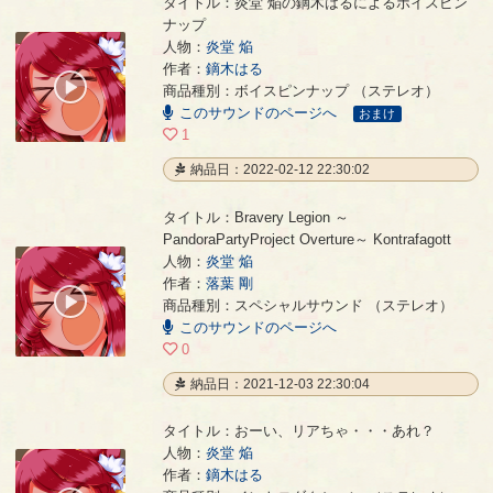
タイトル：炎堂 焔の鏑木はるによるボイスピン
ナップ
人物：
炎堂 焔
炎堂 焔の鏑木はるによるボイスピンナップ
- 鏑木はる
作者：
鏑木はる
00:00
商品種別：ボイスピンナップ （ステレオ）
/
このサウンドのページへ
00:07
おまけ
1
納品日：2022-02-12 22:30:02
タイトル：Bravery Legion ～
PandoraPartyProject Overture～ Kontrafagott
人物：
炎堂 焔
Bravery Legion ～PandoraPartyProject Overture～ Kontrafagott
- 落葉 剛
作者：
落葉 剛
00:00
商品種別：スペシャルサウンド （ステレオ）
/
このサウンドのページへ
07:36
0
納品日：2021-12-03 22:30:04
タイトル：おーい、リアちゃ・・・あれ？
人物：
炎堂 焔
作者：
鏑木はる
おーい、リアちゃ・・・あれ？
- 鏑木はる