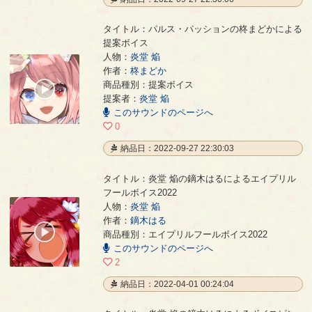
タイトル：パルス・パッションの柊まどかによる
提案ボイス
人物：
炎堂 焔
作者：
柊まどか
パルス・パッションの柊まどかによる提案ボイス
- 柊まどか
商品種別：提案ボイス
00:00
提案者：
炎堂 焔
/
00:25
このサウンドのページへ
0
納品日：2022-09-27 22:30:03
タイトル：炎堂 焔の鏑木はるによるエイプリル
フールボイス2022
人物：
炎堂 焔
炎堂 焔の鏑木はるによるエイプリルフールボイス2022
- 鏑木はる
作者：
鏑木はる
00:00
商品種別：エイプリルフールボイス2022
/
このサウンドのページへ
00:07
2
納品日：2022-04-01 00:24:04