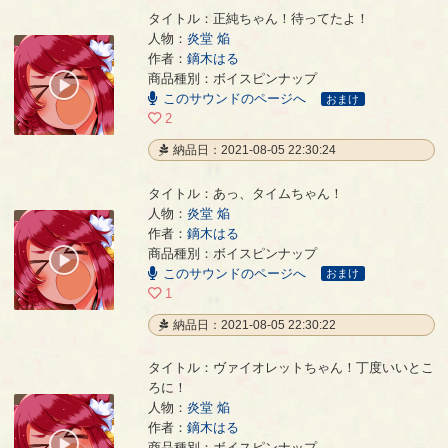
タイトル：正純ちゃん！待ってたよ！
人物：
炎堂 焔
作者：
鏑木はる
正純ちゃん！待ってたよ！
- 鏑木はる
商品種別：ボイスピンナップ
00:00
このサウンドのページへ
/
おまけ
00:12
2
納品日：2021-08-05 22:30:24
タイトル：あっ、タイムちゃん！
人物：
炎堂 焔
作者：
鏑木はる
あっ、タイムちゃん！
- 鏑木はる
商品種別：ボイスピンナップ
00:00
このサウンドのページへ
/
おまけ
00:14
1
納品日：2021-08-05 22:30:22
タイトル：ヴァイオレットちゃん！丁度いいとこ
ろに！
人物：
炎堂 焔
ヴァイオレットちゃん！丁度いいところに！
- 鏑木はる
作者：
鏑木はる
00:00
商品種別：ボイスピンナップ