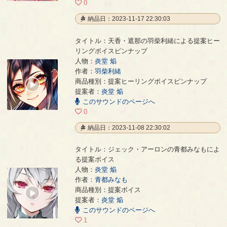
0
納品日：2023-11-17 22:30:03
タイトル：天香・遮那の羽柴利緒による提案ヒー
リングボイスピンナップ
人物：
炎堂 焔
作者：
羽柴利緒
天香・遮那の羽柴利緒による提案ヒーリングボイスピンナップ
- 羽柴利緒
商品種別：提案ヒーリングボイスピンナップ
00:00
提案者：
炎堂 焔
/
01:33
このサウンドのページへ
0
納品日：2023-11-08 22:30:02
タイトル：ジェック・アーロンの青都みなもによ
る提案ボイス
人物：
炎堂 焔
作者：
青都みなも
ジェック・アーロンの青都みなもによる提案ボイス
- 青都みなも
商品種別：提案ボイス
00:00
提案者：
炎堂 焔
/
00:01
このサウンドのページへ
1