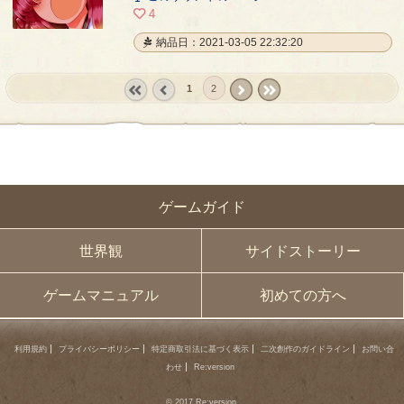
00:08
4
納品日：2021-03-05 22:32:20
1
2
« first
‹
next ›
last »
prev
ゲームガイド
世界観
サイドストーリー
ゲームマニュアル
初めての方へ
利用規約
プライバシーポリシー
特定商取引法に基づく表示
二次創作のガイドライン
お問い合
わせ
Re:version
© 2017 Re:version.