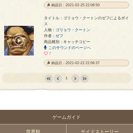
納品日：2021-02-25 22:08:50
タイトル：ゴリョウ・クートンのゼフによるボイ
ス
人物：
ゴリョウ・クートン
ゴリョウ・クートンのゼフによるボイス
- ゼフ
作者：
ゼフ
00:00
商品種別：キャッチコピー
/
このサウンドのページへ
00:05
7
納品日：2021-02-22 22:06:37
1
« first
‹
next ›
last »
prev
ゲームガイド
世界観
サイドストーリー