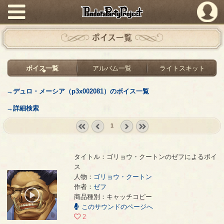
PandoraPartyProject
ボイス一覧
ボイス一覧
アルバム一覧
ライトスキット
→デュロ・メーシア（p3x002081）のボイス一覧
→詳細検索
1
« first
‹
next ›
last »
prev
タイトル：ゴリョウ・クートンのゼフによるボイ
ス
人物：
ゴリョウ・クートン
ゴリョウ・クートンのゼフによるボイス
- ゼフ
作者：
ゼフ
00:00
商品種別：キャッチコピー
/
このサウンドのページへ
00:08
2