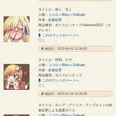
タイトル：熱く、甘く
人物：
ココロ＝Bliss＝Solitude
作者：
紗倉妃芽
熱く、甘く
- 紗倉妃芽
商品種別：ボイスピンナップValentine2023 （ス
00:00
テレオ）
/
このサウンドのページへ
00:27
1
納品日：2023-04-01 22:30:05
タイトル：特別、だぞ
人物：
ココロ＝Bliss＝Solitude
作者：
紗倉妃芽
特別、だぞ
- 紗倉妃芽
商品種別：ボイスピンナップ
00:00
このサウンドのページへ
/
00:20
1
納品日：2023-01-16 22:30:08
タイトル：ルシア・アイリス・アップルトンの紗
倉妃芽による提案ボイス
人物：
ココロ＝Bliss＝Solitude