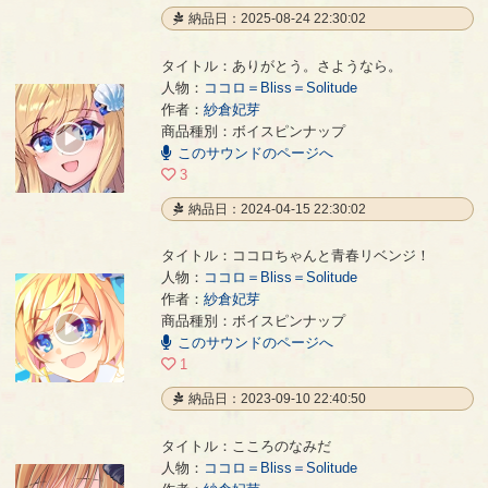
納品日：2025-08-24 22:30:02
タイトル：ありがとう。さようなら。
人物：
ココロ＝Bliss＝Solitude
作者：
紗倉妃芽
ありがとう。さようなら。
- 紗倉妃芽
商品種別：ボイスピンナップ
00:00
このサウンドのページへ
/
00:10
3
納品日：2024-04-15 22:30:02
タイトル：ココロちゃんと青春リベンジ！
人物：
ココロ＝Bliss＝Solitude
作者：
紗倉妃芽
ココロちゃんと青春リベンジ！
- 紗倉妃芽
商品種別：ボイスピンナップ
00:00
このサウンドのページへ
/
00:21
1
納品日：2023-09-10 22:40:50
タイトル：こころのなみだ
人物：
ココロ＝Bliss＝Solitude