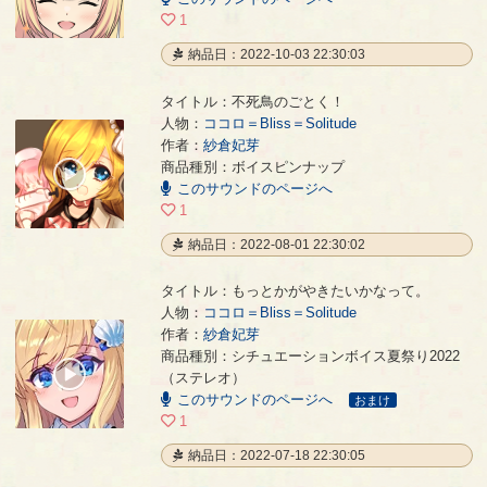
02:02
1
納品日：2022-10-03 22:30:03
タイトル：不死鳥のごとく！
人物：
ココロ＝Bliss＝Solitude
作者：
紗倉妃芽
不死鳥のごとく！
- 紗倉妃芽
商品種別：ボイスピンナップ
00:00
このサウンドのページへ
/
00:03
1
納品日：2022-08-01 22:30:02
タイトル：もっとかがやきたいかなって。
人物：
ココロ＝Bliss＝Solitude
作者：
紗倉妃芽
もっとかがやきたいかなって。
- 紗倉妃芽
商品種別：シチュエーションボイス夏祭り2022
00:00
（ステレオ）
/
このサウンドのページへ
01:06
おまけ
1
納品日：2022-07-18 22:30:05