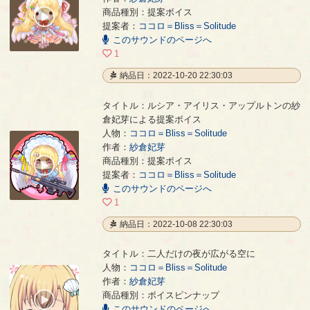
商品種別：提案ボイス
00:00
提案者：
ココロ＝Bliss＝Solitude
/
00:03
このサウンドのページへ
1
納品日：2022-10-20 22:30:03
タイトル：ルシア・アイリス・アップルトンの紗
倉妃芽による提案ボイス
人物：
ココロ＝Bliss＝Solitude
作者：
紗倉妃芽
ルシア・アイリス・アップルトンの紗倉妃芽による提案ボイス
- 紗倉妃芽
商品種別：提案ボイス
00:00
提案者：
ココロ＝Bliss＝Solitude
/
00:12
このサウンドのページへ
1
納品日：2022-10-08 22:30:03
タイトル：二人だけの夜が広がる空に
人物：
ココロ＝Bliss＝Solitude
作者：
紗倉妃芽
二人だけの夜が広がる空に
- 紗倉妃芽
商品種別：ボイスピンナップ
00:00
このサウンドのページへ
/