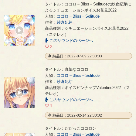
タイトル：ココロ＝Bliss＝Solitudeの紗倉妃芽に
よるシチュエーションボイスお花見2022
人物：
ココロ＝Bliss＝Solitude
作者：
紗倉妃芽
ココロ＝Bliss＝Solitudeの紗倉妃芽によるシチュエーションボイスお花見2022
- 紗倉妃芽
商品種別：シチュエーションボイスお花見2022
00:00
（ステレオ）
/
01:31
このサウンドのページへ
2
納品日：2022-07-09 22:30:03
タイトル：真摯なココロ
人物：
ココロ＝Bliss＝Solitude
作者：
紗倉妃芽
真摯なココロ
- 紗倉妃芽
商品種別：ボイスピンナップValentine2022 （ス
00:00
テレオ）
/
このサウンドのページへ
00:16
1
納品日：2022-02-14 22:30:02
タイトル：だだっこココロン
人物：
ココロ＝Bliss＝Solitude