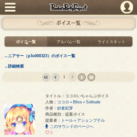
PandoraPartyProject
ボイス一覧
ボイス一覧
アルバム一覧
ライトスキット
→ニアサー（p3x000323）のボイス一覧
→詳細検索
1
2
« first
‹
next ›
last »
prev
タイトル：ココロいちゃらぶボイス
人物：
ココロ＝Bliss＝Solitude
作者：
紗倉妃芽
ココロいちゃらぶボイス
- 紗倉妃芽
商品種別：提案ボイス
00:00
提案者：
トール＝アシェンプテル
/
このサウンドのページへ
00:16
2