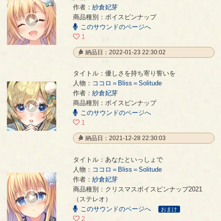
作者：
紗倉妃芽
だだっこココロン
- 紗倉妃芽
商品種別：ボイスピンナップ
00:00
このサウンドのページへ
/
00:29
1
納品日：2022-01-23 22:30:02
タイトル：優しさを持ち寄り誓いを
人物：
ココロ＝Bliss＝Solitude
作者：
紗倉妃芽
優しさを持ち寄り誓いを
- 紗倉妃芽
商品種別：ボイスピンナップ
00:00
このサウンドのページへ
/
01:01
1
納品日：2021-12-28 22:30:03
タイトル：あなたといっしょで
人物：
ココロ＝Bliss＝Solitude
作者：
紗倉妃芽
あなたといっしょで
- 紗倉妃芽
商品種別：クリスマスボイスピンナップ2021
00:00
（ステレオ）
/
このサウンドのページへ
00:17
おまけ
2