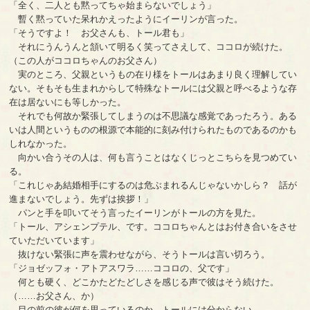
「全く、二人とも黙ってちゃ始まらないでしょう」
暫く黙っていた呆れかえったようにイーリンが言った。
「そうですよ！ お父さんも、トール君も」
それにうんうんと頷いて明るく笑ってさえして、ココロが続けた。
（この人がココロちゃんのお父さん）
実のところ、父親というもの在り様をトールはあまり良く理解してい
ない。そもそも生まれからして特殊なトールには父親と呼べるような存
在は居ないにも等しかった。
それでも何故か緊張してしまうのは不思議な感覚であったろう。ある
いは人間というものの根源で本能的に刻み付けられたものであるのかも
しれなかった。
向かい合うその人は、何も言うことはなくじっとこちらを見つめてい
る。
「これじゃあ結婚相手にするのは危ぶまれるんじゃないかしら？ 話が
進まないでしょう。先ずは挨拶！」
パンと手を叩いてそう言ったイーリンがトールの方を見た。
「トール、アシェンプテル、です。ココロちゃんとはお付き合いをさせ
ていただいています」
抜けない緊張に声を震わせながら、そうトールは言い切ろう。
「ジョゼッフォ・アトアスワラ……ココロの、父です」
何とも硬く、どこかたどたどしさを感じる声で彼はそう続けた。
（……お父さん、か）
目の前の彼が何を思っているのか、トールには分からない。