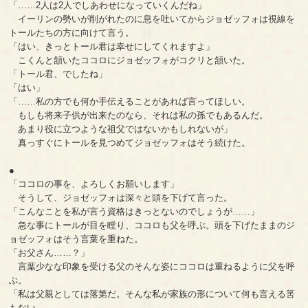
「……2人は2人でしあわせになっていくんだね」
イーリンの勢いが削がれたのに息を吐いてからジョゼッフォは視線を
トールたちの方に向けて言う。
「はい、きっとトール君は幸せにしてくれますよ」
こくんと頷いたココロにジョゼッフォがコクリと頷いた。
「トール君、でしたね」
「はい」
「……私の方でも何か手伝えることがあれば言ってほしい。
もしも将来子供が出来たのなら、それは私の孫でもあるんだ。
あまり役に立つような祖父ではないかもしれないが」
真っすぐにトールを見つめてジョゼッフォはそう続けた。
●
「ココロの事を、よろしくお願いします」
そうして、ジョゼッフォは深々と頭を下げて言った。
「こんなことを私が言う資格はきっとないのでしょうが……」
急な事にトールが目を瞠り、ココロも父を呼ぶ。頭を下げたままのジ
ョゼッフォはそう言葉を重ねた。
「お父さん……？」
言葉少なな印象を受ける父のそんな姿にココロは重ねるように父を呼
ぶ。
「私は父親としては落第だ。そんな私が家族の形について何も言える筈
もない。