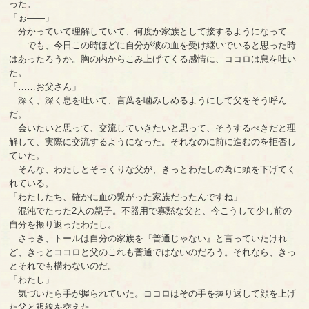
った。
「ぉ――」
分かっていて理解していて、何度か家族として接するようになって
――でも、今日この時ほどに自分が彼の血を受け継いでいると思った時
はあったろうか。胸の内からこみ上げてくる感情に、ココロは息を吐い
た。
「……お父さん」
深く、深く息を吐いて、言葉を噛みしめるようにして父をそう呼ん
だ。
会いたいと思って、交流していきたいと思って、そうするべきだと理
解して、実際に交流するようになった。それなのに前に進むのを拒否し
ていた。
そんな、わたしとそっくりな父が、きっとわたしの為に頭を下げてく
れている。
「わたしたち、確かに血の繋がった家族だったんですね」
混沌でたった2人の親子。不器用で寡黙な父と、今こうして少し前の
自分を振り返ったわたし。
さっき、トールは自分の家族を『普通じゃない』と言っていたけれ
ど、きっとココロと父のこれも普通ではないのだろう。それなら、きっ
とそれでも構わないのだ。
「わたし」
気づいたら手が握られていた。ココロはその手を握り返して顔を上げ
た父と視線を交えた。