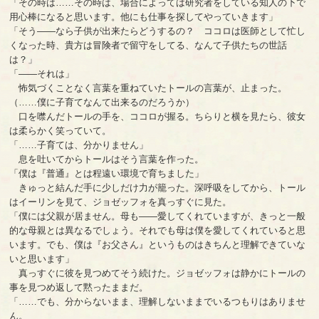
「その時は……その時は、場合によっては研究者をしている知人の下で
用心棒になると思います。他にも仕事を探してやっていきます」
「そう――なら子供が出来たらどうするの？ ココロは医師として忙し
くなった時、貴方は冒険者で留守をしてる、なんて子供たちの世話
は？」
「――それは」
怖気づくことなく言葉を重ねていたトールの言葉が、止まった。
（……僕に子育てなんて出来るのだろうか）
口を噤んだトールの手を、ココロが握る。ちらりと横を見たら、彼女
は柔らかく笑っていて。
「……子育ては、分かりません」
息を吐いてからトールはそう言葉を作った。
「僕は『普通』とは程遠い環境で育ちました」
きゅっと結んだ手に少しだけ力が籠った。深呼吸をしてから、トール
はイーリンを見て、ジョゼッフォを真っすぐに見た。
「僕には父親が居ません。母も――愛してくれていますが、きっと一般
的な母親とは異なるでしょう。それでも母は僕を愛してくれていると思
います。でも、僕は『お父さん』というものはきちんと理解できていな
いと思います」
真っすぐに彼を見つめてそう続けた。ジョゼッフォは静かにトールの
事を見つめ返して黙ったままだ。
「……でも、分からないまま、理解しないままでいるつもりはありませ
ん。