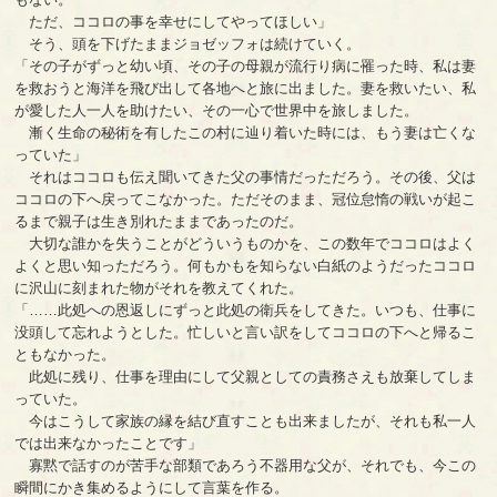
ただ、ココロの事を幸せにしてやってほしい」
そう、頭を下げたままジョゼッフォは続けていく。
「その子がずっと幼い頃、その子の母親が流行り病に罹った時、私は妻
を救おうと海洋を飛び出して各地へと旅に出ました。妻を救いたい、私
が愛した人一人を助けたい、その一心で世界中を旅しました。
漸く生命の秘術を有したこの村に辿り着いた時には、もう妻は亡くな
っていた」
それはココロも伝え聞いてきた父の事情だっただろう。その後、父は
ココロの下へ戻ってこなかった。ただそのまま、冠位怠惰の戦いが起こ
るまで親子は生き別れたままであったのだ。
大切な誰かを失うことがどういうものかを、この数年でココロはよく
よくと思い知っただろう。何もかもを知らない白紙のようだったココロ
に沢山に刻まれた物がそれを教えてくれた。
「……此処への恩返しにずっと此処の衛兵をしてきた。いつも、仕事に
没頭して忘れようとした。忙しいと言い訳をしてココロの下へと帰るこ
ともなかった。
此処に残り、仕事を理由にして父親としての責務さえも放棄してしま
っていた。
今はこうして家族の縁を結び直すことも出来ましたが、それも私一人
では出来なかったことです」
寡黙で話すのが苦手な部類であろう不器用な父が、それでも、今この
瞬間にかき集めるようにして言葉を作る。