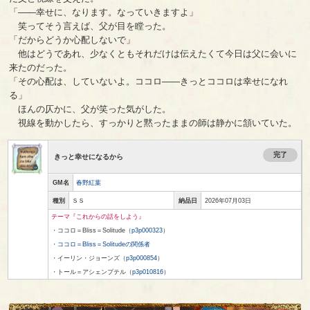
「――幸せに、なります。なっていきますよ」
笑ってそう言えば、父が目を瞠った。
「だからどうか心配しないで」
他はどうであれ、少なくともそれだけは伝えたくて今日は父に会いに
来たのだった。
「その心配は、していないよ。ココロ――きっとココロは幸せになれ
る」
ほんの仄かに、父が笑った気がした。
視線を動かしたら、すっかりと黙ったままの師は静かに頷いていた。
完了
きっと幸せになるから
GM名
春野紅葉
種別
ＳＳ
納品日
2026年07月03日
テーマ『これからの話をしよう』
・ココロ＝Bliss＝Solitude（
p3p000323
）
・
ココロ＝Bliss＝Solitudeの関係者
・イーリン・ジョーンズ（
p3p000854
）
・トール＝アシェンプテル（
p3p010816
）