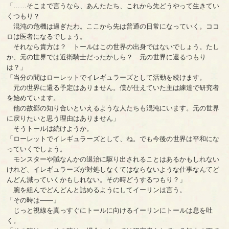
「……そこまで言うなら、あんたたち、これから先どうやって生きてい
くつもり？
混沌の危機は過ぎたわ。ここから先は普通の日常になっていく。ココ
ロは医者になるでしょう。
それなら貴方は？ トールはこの世界の出身ではないでしょう。たし
か、元の世界では近衛騎士だったかしら？ 元の世界に還るつもり
は？」
「当分の間はローレットでイレギュラーズとして活動を続けます。
元の世界に還る予定はありません。僕が仕えていた主は練達で研究者
を始めています。
他の故郷の知り合いといえるような人たちも混沌にいます。元の世界
に戻りたいと思う理由はありません」
そうトールは続けようか。
「ローレットでイレギュラーズとして、ね。でも今後の世界は平和にな
っていくでしょう。
モンスターや賊なんかの退治に駆り出されることはあるかもしれない
けれど、イレギュラーズが対処しなくてはならないような仕事なんてど
んどん減っていくかもしれない。その時どうするつもり？」
腕を組んでどんどんと詰めるようにしてイーリンは言う。
「その時は――」
じっと視線を真っすぐにトールに向けるイーリンにトールは息を吐
く。