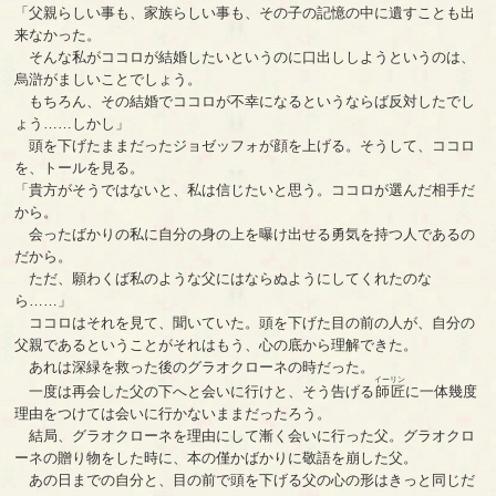
「父親らしい事も、家族らしい事も、その子の記憶の中に遺すことも出
来なかった。
そんな私がココロが結婚したいというのに口出ししようというのは、
烏滸がましいことでしょう。
もちろん、その結婚でココロが不幸になるというならば反対したでし
ょう……しかし」
頭を下げたままだったジョゼッフォが顔を上げる。そうして、ココロ
を、トールを見る。
「貴方がそうではないと、私は信じたいと思う。ココロが選んだ相手だ
から。
会ったばかりの私に自分の身の上を曝け出せる勇気を持つ人であるの
だから。
ただ、願わくば私のような父にはならぬようにしてくれたのな
ら……」
ココロはそれを見て、聞いていた。頭を下げた目の前の人が、自分の
父親であるということがそれはもう、心の底から理解できた。
あれは深緑を救った後のグラオクローネの時だった。
イーリン
一度は再会した父の下へと会いに行けと、そう告げる
師匠
に一体幾度
理由をつけては会いに行かないままだったろう。
結局、グラオクローネを理由にして漸く会いに行った父。グラオクロ
ーネの贈り物をした時に、本の僅かばかりに敬語を崩した父。
あの日までの自分と、目の前で頭を下げる父の心の形はきっと同じだ