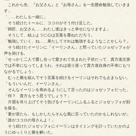
これから先、『お父さん』と『お母さん』を一生懸命勉強していきま
す」
「……わたしも一緒に」
そう続けたトールに、ココロがそう付け足した。
「師匠、お父さん……わたし達はきっと幸せになりますよ」
そうして、結ぶように心は言葉を重ねただろう。
「勉強していく、ね……果たしてそれは勉強するようなことかしら？」
そう続けたイーリンに「イーリンさん」と黙っていたジョゼッフォが
声を掛ける。
「せっかく二人で愛し合って愛されて生まれた子供だって、貴方達次第
では不幸になってしまうわ。それは巡り巡って貴方達自身の不幸にもつ
ながるでしょう」
むっと腕を組んでそう言葉を続けるイーリンはそれでも止まらない。
「もういいんだ、イーリンさん」
そんなイーリンを宥めるようにして言ったのはジョゼッフォだった。
「何？ 貴方もそう思うでしょう？」
片眉を吊り上げてそう告げるイーリンにふるふるとジョゼッフォが顔
を振る。
「妻が居たら、もしかしたらそんな風に言っていたのかもしれないが」
「誰がココロの母さんよ！」
そう続けたジョゼッフォにイーリンはタイミングを計っていたかのよ
うにゆっくりと腕を解いた。