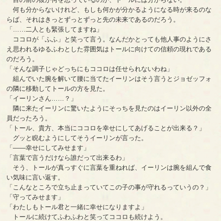
何も分からないけれど、もしも何かが分かるようになる時が来るのな
らば、それはきっとずっとずっと先の未来であるのだろう。
「……二人とも緊張してますね」
ココロが「ふふ」と笑って言う。なんだかとっても他人事のようにさ
え思われるゆるふわとした雰囲気はトールに向けての信頼の現れである
のだろう。
「そんな調子じゃどっちにもココロは任せられないわね」
組んでいた腕を解いて腰に当てたイーリンはそう言うとジョゼッフォ
の隣に移動してトールの方を見た。
「イーリンさん……？」
隣に来たイーリンに驚いたようにそっちを見たのはイーリン以外の全
員だったろう。
「トール、貴方、本当にココロを幸せにしてあげることが出来る？」
グッと睨むようにしてそうイーリンが言った。
「――幸せにしてみせます」
「言葉で言うだけなら誰だって出来るわ」
そう、トールが真っすぐに言葉を重ねれば、イーリンは腕を組んで食
い気味に言い返す。
「こんなところで立ち止まっていてこの子の事が守れるっていうの？」
「守ってみせます」
「わたしもトール君と一緒に幸せになりますよ」
トールに続けてふわふわと笑ってココロも続けよう。