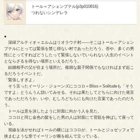
トール＝アシェンプテル(p3p010816)
つれないシンデレラ
●
深緑アルティオ＝エルムはリオラウテ村――そこはトール＝アシェン
プテルにとっては緊張を禁じ得ない村であっただろう。否や、多くの男
性にとってすればどうしたって緊張しないでいられない人生のイベント
とならざるを得ない場所といえるだろう。
結婚相手の父が住まう場所だ。複雑な親子関係でもなければまず起こ
るだろうイベントだ。
「緊張しすぎよ」
そう言ったイーリン・ジョーンズにココロ＝Bliss＝Solitudeも「そう
ですよ」とうんうん頷いてみせる。それは果たしてどちらに向けた発言
であっただろうか。いや、むしろどちらにも向けた言葉であったのだろ
う。
トールは意を決したように対面に向かう人を見た。
ココロと同じ金色の髪をした男の人は対面にて背筋を伸ばして座って
いる。
視線を泳がせればトールの横にはココロが、トールとジョゼッフォで
挟まむような形でイーリンが腕を組んで立っている。