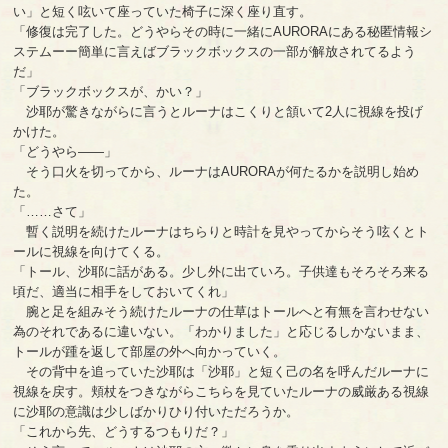
い」と短く呟いて座っていた椅子に深く座り直す。
「修復は完了した。どうやらその時に一緒にAURORAにある秘匿情報シ
ステムーー簡単に言えばブラックボックスの一部が解放されてるよう
だ」
「ブラックボックスが、かい？」
沙耶が驚きながらに言うとルーナはこくりと頷いて2人に視線を投げ
かけた。
「どうやら――」
そう口火を切ってから、ルーナはAURORAが何たるかを説明し始め
た。
「……さて」
暫く説明を続けたルーナはちらりと時計を見やってからそう呟くとト
ールに視線を向けてくる。
「トール、沙耶に話がある。少し外に出ていろ。子供達もそろそろ来る
頃だ、適当に相手をしておいてくれ」
腕と足を組みそう続けたルーナの仕草はトールへと有無を言わせない
為のそれであるに違いない。「わかりました」と応じるしかないまま、
トールが踵を返して部屋の外へ向かっていく。
その背中を追っていた沙耶は「沙耶」と短く己の名を呼んだルーナに
視線を戻す。頬杖をつきながらこちらを見ていたルーナの威厳ある視線
に沙耶の意識は少しばかりひり付いただろうか。
「これから先、どうするつもりだ？」