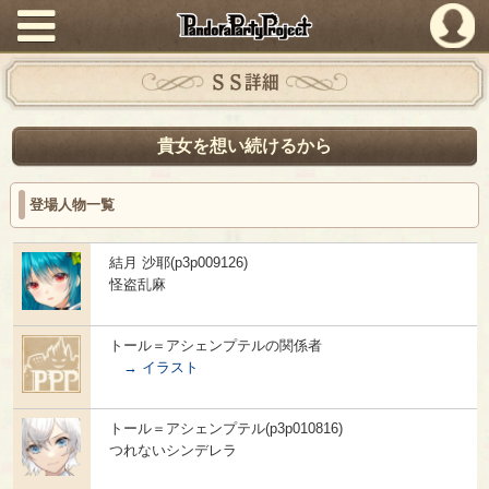
PandoraPartyProject
ＳＳ詳細
貴女を想い続けるから
登場人物一覧
結月 沙耶(p3p009126)
怪盗乱麻
トール＝アシェンプテルの関係者
→ イラスト
トール＝アシェンプテル(p3p010816)
つれないシンデレラ