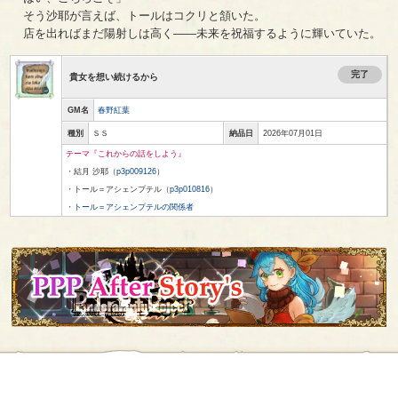
そう沙耶が言えば、トールはコクリと頷いた。
店を出ればまだ陽射しは高く――未来を祝福するように輝いていた。
完了
貴女を想い続けるから
GM名
春野紅葉
種別
ＳＳ
納品日
2026年07月01日
テーマ『これからの話をしよう』
・結月 沙耶（
p3p009126
）
・トール＝アシェンプテル（
p3p010816
）
・
トール＝アシェンプテルの関係者