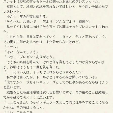
スレットは沙耶の方からトールに贈ったお返しのブレスレットだ。
友達として、沙耶との縁を忘れないでほしいと、そう想いを籠めたブ
レスレット。
小さく、笑みが零れ落ちる。
「そうだね、お揃いで――何より、どんな宝より、綺麗だ」
見せてくれる彼に向けてそう言って沙耶はそっとブレスレットに触れ
た。
これから先、世界は変わっていく――きっと、色々と変わっていく。
その果てに何があるのかは、まだ分からないけれど。
「トール」
「はい、なんでしょう」
「いや……プレゼントありがとう」
そう彼の名前を呼んで、けれど何を言おうとしたのか分からずのま
ま、沙耶はそうもう一度お礼を言った。
「……そういえば、そっちはこれからどうするんだ？
私の事は言ったが、トールがどうするのかは聞いていないぞ」
「僕ですか？ 僕もイレギュラーズとしての仕事があるのなら続けよう
と思います。
結婚をしたら生活環境は変わると思いますが、その後のことは結婚し
てから改めて考えようと思います」
「……ならまたいつかイレギュラーズとして同じ仕事をすることになる
かもね。その時はよろしく」
「はい、こちらこそ」