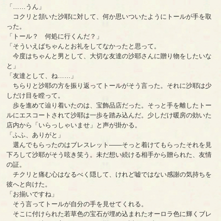
「……うん」
コクリと頷いた沙耶に対して、何か思いついたようにトールが手を取
った。
「トール？ 何処に行くんだ？」
「そういえばちゃんとお礼をしてなかったと思って。
今度はちゃんと男として、大切な友達の沙耶さんに贈り物をしたいな
と」
「友達として、ね……」
ちらりと沙耶の方を振り返ってトールがそう言った。それに沙耶は少
しだけ目を瞠って。
歩を進めて辿り着いたのは、宝飾品店だった。そっと手を離したトー
ルにエスコートされて沙耶は一歩を踏み込んだ。少しだけ暖房の効いた
店内から「いらっしゃいませ」と声が掛かる。
「ふふ、ありがと」
選んでもらったのはブレスレット――そっと着けてもらったそれを見
下ろして沙耶がそう呟き笑う。未だ想い続ける相手から贈られた、友情
の証。
チクリと痛む心はなるべく隠して、けれど嘘ではない感謝の気持ちを
彼へと向けた。
「お揃いですね」
そう言ってトールが自分の手を見せてくれる。
そこに付けられた若草色の宝石が埋め込まれたオーロラ色に輝くブレ