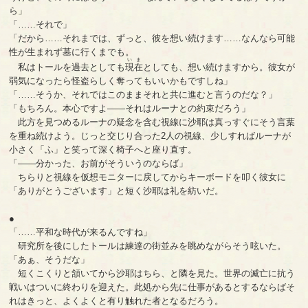
ら」
「……それで」
「だから……それまでは、ずっと、彼を想い続けます……なんなら可能
性が生まれず墓に行くまでも。
いま
私はトールを過去としても
現在
としても、想い続けますから。彼女が
弱気になったら怪盗らしく奪ってもいいかもですしね」
「……そうか、それではこのままそれと共に進むと言うのだな？」
「もちろん。本心ですよ――それはルーナとの約束だろう」
此方を見つめるルーナの疑念を含む視線に沙耶は真っすぐにそう言葉
を重ね続けよう。じっと交じり合った2人の視線、少しすればルーナが
小さく「ふ」と笑って深く椅子へと座り直す。
「――分かった、お前がそういうのならば」
ちらりと視線を仮想モニターに戻してからキーボードを叩く彼女に
「ありがとうございます」と短く沙耶は礼を紡いだ。
●
「……平和な時代が来るんですね」
研究所を後にしたトールは練達の街並みを眺めながらそう呟いた。
「あぁ、そうだな」
短くこくりと頷いてから沙耶はちら、と隣を見た。世界の滅亡に抗う
戦いはついに終わりを迎えた。此処から先に仕事があるとするならばそ
れはきっと、よくよくと有り触れた者となるだろう。