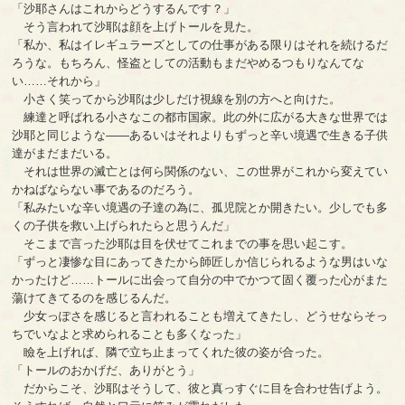
「沙耶さんはこれからどうするんです？」
そう言われて沙耶は顔を上げトールを見た。
「私か、私はイレギュラーズとしての仕事がある限りはそれを続けるだ
ろうな。もちろん、怪盗としての活動もまだやめるつもりなんてな
い……それから」
小さく笑ってから沙耶は少しだけ視線を別の方へと向けた。
練達と呼ばれる小さなこの都市国家。此の外に広がる大きな世界では
沙耶と同じような――あるいはそれよりもずっと辛い境遇で生きる子供
達がまだまだいる。
それは世界の滅亡とは何ら関係のない、この世界がこれから変えてい
かねばならない事であるのだろう。
「私みたいな辛い境遇の子達の為に、孤児院とか開きたい。少しでも多
くの子供を救い上げられたらと思うんだ」
そこまで言った沙耶は目を伏せてこれまでの事を思い起こす。
「ずっと凄惨な目にあってきたから師匠しか信じられるような男はいな
かったけど……トールに出会って自分の中でかつて固く覆った心がまた
蕩けてきてるのを感じるんだ。
少女っぽさを感じると言われることも増えてきたし、どうせならそっ
ちでいなよと求められることも多くなった」
瞼を上げれば、隣で立ち止まってくれた彼の姿が合った。
「トールのおかげだ、ありがとう」
だからこそ、沙耶はそうして、彼と真っすぐに目を合わせ告げよう。