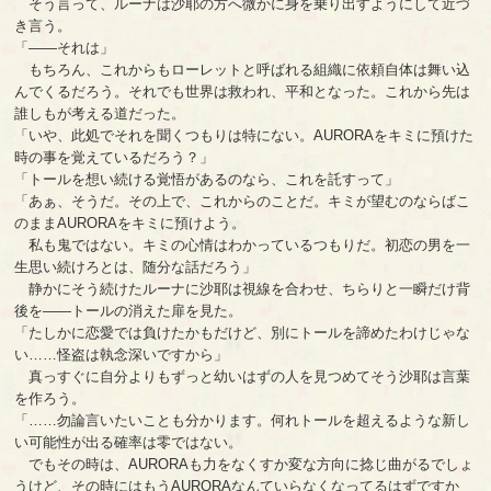
そう言って、ルーナは沙耶の方へ微かに身を乗り出すようにして近づ
き言う。
「――それは」
もちろん、これからもローレットと呼ばれる組織に依頼自体は舞い込
んでくるだろう。それでも世界は救われ、平和となった。これから先は
誰しもが考える道だった。
「いや、此処でそれを聞くつもりは特にない。AURORAをキミに預けた
時の事を覚えているだろう？」
「トールを想い続ける覚悟があるのなら、これを託すって」
「あぁ、そうだ。その上で、これからのことだ。キミが望むのならばこ
のままAURORAをキミに預けよう。
私も鬼ではない。キミの心情はわかっているつもりだ。初恋の男を一
生思い続けろとは、随分な話だろう」
静かにそう続けたルーナに沙耶は視線を合わせ、ちらりと一瞬だけ背
後を――トールの消えた扉を見た。
「たしかに恋愛では負けたかもだけど、別にトールを諦めたわけじゃな
い……怪盗は執念深いですから」
真っすぐに自分よりもずっと幼いはずの人を見つめてそう沙耶は言葉
を作ろう。
「……勿論言いたいことも分かります。何れトールを超えるような新し
い可能性が出る確率は零ではない。
でもその時は、AURORAも力をなくすか変な方向に捻じ曲がるでしょ
うけど、その時にはもうAURORAなんていらなくなってるはずですか