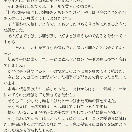
そうすれば、自然と口元に笑みが零れだした。
それを受け止めてくれたトールが柔らかく微笑む。
「怪盗の時の凛々しい沙耶さんも好きだけど、やっぱり今の本当の沙耶
さんのほうが可愛くてもっと好きです」
そう言われて嬉しいようで、でも少しだけちくりと胸に刺さるような
感覚がした。
その好きですは、沙耶がほしい好きとは違うものであると分かってい
るから。
「……それに、お礼を言うなら僕もです。僕も沙耶さんと出会えてよか
った。
初めて一緒に出かけて、一緒に飲んだメロンソーダの味は今でも忘れ
ていません」
沙耶の事を見つけるトールは懐かしむように目を細めてそう続けた。
「今となっては初めて女装がバレた相手が沙耶さんで良かったと思って
います。
本当の僕を受け入れて嬉しかったし、それからはすごく気楽で、一緒
にいてくれた時はとても安心できたから」
そうして、少しだけ顔を上げたトールはまた笑顔の質を変えた。
「そう言えば、その髪飾り、今も着けてくれているんですね。
懐かしいな……まだ僕が女の子のフリをしていた時に贈った物だ」
そう言われてから、はっとしたように沙耶はオーロラの髪飾りに触れ
た。純白の宝石が埋め込まれたオーロラ色に髪飾りには親交を深めよう
とした彼から贈られたものだ。