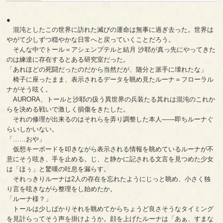
●
混沌としたこの世界に訪れた滅びの運命は無事に過ぎ去った。世界は
やがて少しずつ穏やかな日常へと戻っていくことだろう。
そんな中でトール＝アシェンプテルと結月 沙耶が真っ先にやってきた
のは練達に存在するとある研究室だった。
「あれほどの死闘だったのだから当然だが、随分と派手に壊れたな」
椅子に座ったまま、表示されるデータを眺め見たルーナ＝フローラル
ナがそう呟く。
AURORA、トールと沙耶の扱う異世界の兵装たる其れは混沌のこれか
らを決める戦いで激しく損傷をきたした。
それの修理が出来るのはそれらを弄り調整した本人――即ちルーナぐ
らいしかいない。
「……おや」
仮想キーボードを叩きながら表示される情報を眺めているルーナが不
意にそう呟き、手を止める。じ、と静かに記される文言を見つめた少女
は「ほぅ」と驚嘆の吐息を漏らす。
それっきりルーナは2人の存在を忘れたようにじっと眺め、小さく独
り言を呟きながら整理をし始めたか。
「ルーナ様？」
トールは少しばかりそれを眺めてからちょうど良さそうなタイミング
を見計らってそう声を掛けようか。顔を上げたルーナは「あぁ、すまな