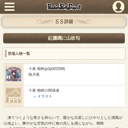
PandoraPartyProject
ＳＳ詳細
紅躑躅に山吹匂
登場人物一覧
十夜 蜻蛉(p3p002599)
暁月夜
十夜 蜻蛉の関係者
→ イラスト
凍てつくような寒さも和らいで、暖かな日差しにひやりとした潮風が
心地よい。爽やかな空気の中に春の兆しを感じながら、蜻蛉