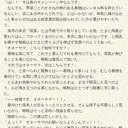
「はい！ 今は春のキャンペーン中なんです」
なんでも、季節ごとのかさねや柄のある着物はレンタル料を抑えてい
るらしい。店にある中からどれでも、とはいかないが、和装に縁のなか
った客からすればある程度選択肢が絞られていた方が選びやすいだろ
う。
海洋の本店『双葉』とは手紙でやり取りをしている他、たまに両親が
変わりばんこでやってくるのだとか。本店に負けられないです、と闘志
を燃やす柚姫はまだまだ売り上げを伸ばす気満々のようであった。
「オネーサマ、こちらで如何ですか？」
着物を肌に当て、これぞと選んだそれを着付けてもらう。背筋が伸び
ることを感じながら、蜻蛉は微笑んで頷いた。
「それではオネーサマ、次はこちらです！」
ずら、と並べられた髪飾りは――着物より多いような。むしろ着物を
着付けている間に増えたのではないかとさえ思わせる。
ともあれ色鮮やかなそれらが並ぶさまは、まるで開花した花々のよ
う。心が沸き立つのを感じながら、蜻蛉はひとつずつ順番に手に取っ
た。
「――綺麗です、オネーサマ！！！」
着付けた張本人が目をうっとりとさせる。そんな様子を可愛らしく思
いながら、蜻蛉はそっと店内へ視線を滑らせた。
「柚姫ちゃん、この後は忙しいかしら」
「えっ！？ オネーサマのお願いならよろこんでっ！！！」
まだ何も言っていないのに、なんて微笑みに苦笑を滲ませながら、蜻