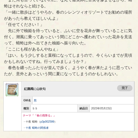
蛉はそれならと続ける。
「一緒に散歩はどうやろか。春のシレンツィオリゾートでお勧めの場所
があったら教えてほしいんよ」
「任せてください！」
先に外で柚姫を待っていると、ふいに空を花弁が舞っていることに気
付く。潮風に乗ってあっという間にどこかへ攫われていった花弁を見送
って、蜻蛉は外へ出てきた柚姫へ振り向いた。
「ここにも桜があるんやねぇ」
「はい。もう少しすると葉桜になってしまうので、今くらいまでが見頃
かもしれないですね。行ってみましょうか？」
春色を纏ったふたりが並んで歩く。ようやく春が来たように思ってい
たが、意外とあっという間に夏になってしまうのかもしれない。
完了
紅躑躅に山吹匂
GM名
愁
種別
ＳＳ
納品日
2023年05月15日
テーマ『『春の雨降る』』
・十夜 蜻蛉（
p3p002599
）
・
十夜 蜻蛉の関係者