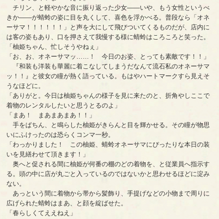
チリン、と軽やかな音に振り返った少女――いや、もう女性というべ
きか――が蜻蛉の姿に目を丸くして、喜色を浮かべる。普段なら「オネ
ーサマ！！！！！！」と声を大にして飛びついてくるものだが、店内に
は客の姿もあり、口を押さえて我慢する様に蜻蛉はころころと笑った。
「柚姫ちゃん、忙しそうやねぇ」
「お、お、オネーサマッ……！ 今日のお姿、とっても素敵です！！」
『和装も洋装も華麗に着こなしてしまうだなんて流石私のオネーサマ
ッ！！』と彼女の瞳が熱く語っている。もはやハートマークすら見えそ
うなほどに。
「ありがと。今日は柚姫ちゃんの様子を見に来たのと、折角やしここで
着物のレンタルしたいと思うとるのよ」
「まあ！ まあまあまあ！！」
手をぱちん、と鳴らした柚姫がきらんと目を輝かせる。その瞳が物思
いにふけったのは恐らくコンマ一秒。
「わっかりました！ この柚姫、蜻蛉オネーサマにぴったりな本日の装
いを見繕わせて頂きます！」
奥へと促される間に柚姫が何番の棚のどの着物を、と従業員へ指示す
る。頭の中に店が丸ごと入っているのではないかと思わせるほどに淀み
ない。
あっという間に着物から帯から髪飾り、手提げなどの小物まで周りに
広げられた蜻蛉はまあ、と顔を綻ばせた。
「春らしくてええねえ」