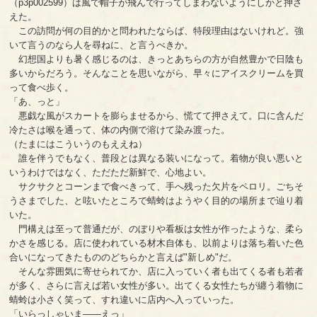
（p3p002599）は風で帽子が飛んで行ってしまわないようにしかと押さ
えた。
この訪問が何の目的かと問われたならば、特段理由はないけれど。強
いて言うのなら人を尋ねに、と言うべきか。
幻想国よりも暑く感じるのは、きっとあちらの方が自然豊かで日陰も
多いからだろう。そんなことを思いながら、早々にアイスクリームを買
って食べ歩く。
「あ、っと」
悪戯な風がスカートを膨らませるから、慌てて押さえて。口に含んだ
冷たさは喉を通って、体の内側で溶けて染み渡った。
（たまにはこういうのもええね）
誰を伴うでもなく、普段とは異なる装いになって。着物が良い悪いと
いうわけではなく、ただただ新鮮で、心地よい。
サクサクとコーンまで食べきって、手へ残った欠片をペロリ。ごちそ
うさまでした、と呟いたところで蜻蛉はようやく目的の場所まで辿り着
いた。
門構えは至って普通だが、のぼりや看板は女性が作ったような、柔ら
かさを感じる。店に使われている材木自体も、以前よりは落ち着いた色
合いになってきたもののどちらかと言えば"新しめ"だ。
そんな雰囲気に寄せられてか、店に入っていく者も出てくる者も若者
が多く、さらに言えば若い女性が多い。出てくる女性たちが纏う着物に
蜻蛉は小さく笑って、すれ違いに店内へ入っていった。
「いらっしゃいま――えっ」