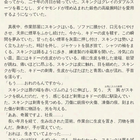
会ってから、二十年の月日が経っていた。スキンクはグレイのダブルス
ーツを着こなし、ダイヤモンドが埋め込まれた銀色の高級腕時計を愛用
するようになっていた。
真夜中、作業部屋にスキンクはいる。ソファに腰かけ、口元をにやけ
させ、天井に煙草をふかし続けた。今から、キドーの皮を鞣す。この瞬
間を夢みていた。甘ったるい煙草を灰皿に押し付け、スキンクは勢いよ
く立ち上がった。時計を外し、ジャケットを脱ぎ捨て、シャツの袖をま
くる。スキンクは踊るように歩き、練達製の冷蔵庫を開いた。冷気に白
い皿。皿にはキドーの生皮がのっている。瞳に生皮を映した途端、欲望
が跳ね、痛いほどに昂ぶる。スキンクは皮に触れ、目を細めた。スキン
クが彫った、キドーの刺青。生皮からぽたぽたと青黒い血が流れ、手首
を濡らす。
「もう……おれのもんですから」
お気に入りの刺青
スキンクは唇の端を赤いゴムのように伸ばし、笑う。
大鴉
がスキ
ンクを睨んだのだ。そう、感じるほど刺青はキドーの肌に馴染んでい
た。スキンクは刺青を見つめる。刀傷に銃痕や火傷、凍傷の痕。刻まれ
た傷が刺青に物語を、光を与える。
「ああ、奇麗ですよ。社長……」
長い年月を経て、生み出された芸術。作業台に生皮を置き、刃物を掴
んだ。身体が、手が震えていた。
「おれは、生きていてよかった……」
スキンクは叫び、えずいた。でも、吐かなかった。スキンクは唇を拭