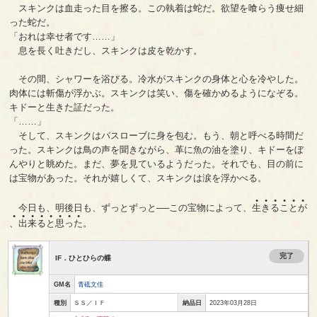
スキンクは血走った目を擦る。この執着は蛇だ。欲望を喰らう痩せ細
った蛇だ。
「おれは幸せ者です……」
息を長く吐きだし、スキンクは皮を乾かす。
その間、シャワーを浴びる。冷水がスキンクの身体と心を冷やした。
肉体には斬傷が浮かぶ。スキンクは笑い、傷を確かめるようになぞる。
キドーと生きた証だった。
「……」
そして、スキンクはバスローブに身を包む。もう、朝と呼べる時間だ
った。スキンクは鳥の声を聞きながら、革に魚の油を塗り、キドーをぼ
んやりと眺めた。まだ、夢を見ているようだった。それでも、目の前に
は宝物があった。それが嬉しくて、スキンクは涙を浮かべる。
●
●
●
●
●
●
今日も、明後日も、ずっとずっと──この宝物によって、
生
き
る
こ
と
が
●
●
●
●
●
●
●
●
、
出
来
る
と
思
っ
た
。
完了
IF．ひとひらの蝶
GM名
青砥文佳
種別
ＳＳ／ＩＦ
納品日
2023年03月28日