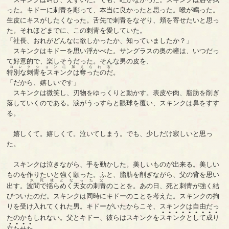
った。キドーに刺青を彫って、本当に良かったと思った。喉が鳴った。
生皮にキスがしたくなった。舌先で刺青をなぞり、頬を寄せたいと思っ
た。それほどまでに、この刺青を愛していた。
「社長、おれがどんなに欲しかったか、知っていましたか？」
スキンクはキドーを思い浮かべた。サングラスの奥の瞳は、いつだっ
て好意的で、楽しそうだった。そんな男の皮を、
コレクションに加えられる
特別な刺青をスキンクは奪ったのだ
。
「だから、嬉しいです」
スキンクは微笑し、刃物をゆっくりと動かす。表皮や肉、脂肪を削ぎ
落していくのである。涙がうっすらと眼球を覆い、スキンクは鼻をすす
る。
嬉しくて。嬉しくて。泣いてしまう。でも、少しだけ寂しいと思っ
た。
スキンクは泣きながら、手を動かした。美しいものが出来る。美しい
ものを作りたいと強く願った。ふと、脂肪を削ぎながら、父の背を思い
水死体となった父
出す。
波間で揺らめく天女の刺青
のことを。あの日、死と刺青が強く結
びついたのだ。スキンクは同時にキドーのことを考えた。スキンクの拘
りを受け入れてくれた男。キドーがいたからこそ、スキンクは自由だっ
●
●
●
●
●
●
●
●
●
たのかもしれない。父とキドー、彼らはスキンクを
ス
キ
ン
ク
と
し
て
成
り
●
●
●
●
立
た
せ
た
。