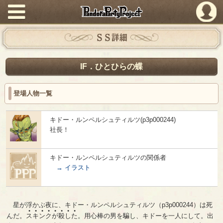
PandoraPartyProject
ＳＳ詳細
IF．ひとひらの蝶
登場人物一覧
キドー・ルンペルシュティルツ(p3p000244)
社長！
キドー・ルンペルシュティルツの関係者
→ イラスト
星が浮かぶ夜に、キドー・ルンペルシュティルツ（p3p000244）は死
●
●
●
●
●
●
●
●
んだ。
ス
キ
ン
ク
が
殺
し
た
。用心棒の男を騙し、キドーを一人にして。出