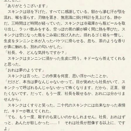
「ありがとうございます」
スキンクは頭を下げた。すべてに感謝している。額から滲む汗が顎を
流れ、喉を濡らす。刃物を置き、無意識に掛け時計を見上げる。静か
だ。三時間ほど時間が経っていた。スキンクは冷蔵庫から瓶ビールを取
り出し、ラッパ飲みをする。空っぽの胃の腑が瞬く間に熱を帯びた。ス
キンクは空になった瓶をごみ箱に投げ入れた。揺れるゴミ箱を一瞥し、
生皮をタンニンと水が入ったバケツに滑らせる。忽ち、茶のような香り
が鼻に触れる。別れの匂いがした。
「社長。今、どんな気持ちですか？」
スキンクはタンニンに浸かった生皮に問う。キドーなら答えてくれる
と思った。
「おれは夢のようです」
スキンクは言った。この作業を何度、思い浮かべたことか。
「だけど、本当は夢なんじゃないかって。目が覚めたら社長がいて、ス
キンクって呼ばれるんじゃないかって怖くなります。だから、正直、寝
たくないです。だって、もう一度、社長を殺せるか、おれには分かりま
せんから」
スキンクはくすりと笑った。二十代のスキンクには出来なかった表情
だ。キドーが教えてくれた。
「でも、もう一度、殺すのも楽しいのかもしれません。社長、おれはず
っと、あんたが欲しかった……！ それは社長が想像する以上に、です
よ」