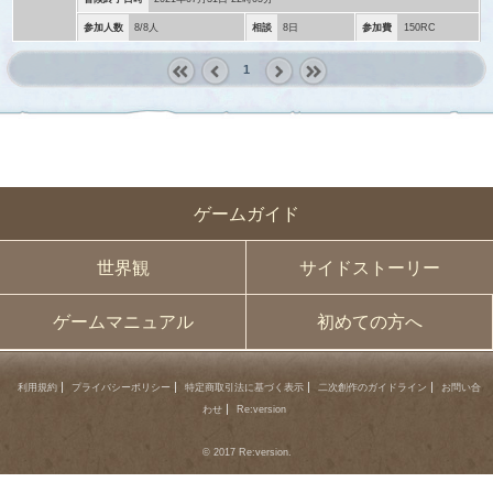
参加人数
8/8人
相談
8日
参加費
150RC
1
« first
‹
next ›
last »
prev
ゲームガイド
世界観
サイドストーリー
ゲームマニュアル
初めての方へ
利用規約
プライバシーポリシー
特定商取引法に基づく表示
二次創作のガイドライン
お問い合
わせ
Re:version
© 2017 Re:version.