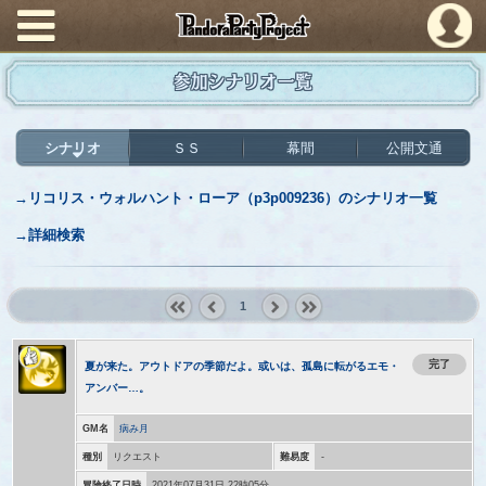
PandoraPartyProject
参加シナリオ一覧
シナリオ
ＳＳ
幕間
公開文通
→リコリス・ウォルハント・ローア（p3p009236）のシナリオ一覧
→詳細検索
1
« first
‹
next ›
last »
prev
完了
夏が来た。アウトドアの季節だよ。或いは、孤島に転がるエモ・
アンバー…。
GM名
病み月
種別
リクエスト
難易度
-
冒険終了日時
2021年07月31日 22時05分