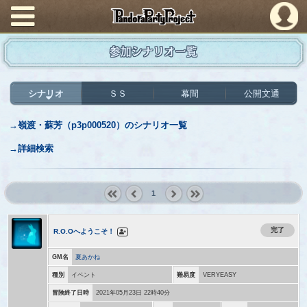
PandoraPartyProject
参加シナリオ一覧
シナリオ
ＳＳ
幕間
公開文通
→嶺渡・蘇芳（p3p000520）のシナリオ一覧
→詳細検索
1
« first
‹
next ›
last »
prev
完了
R.O.Oへようこそ！
GM名
夏あかね
種別
イベント
難易度
VERYEASY
冒険終了日時
2021年05月23日 22時40分