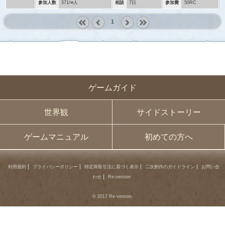
参加人数
371/∞人
相談
7日
参加費
50RC
1
« first
‹
next ›
last »
prev
ゲームガイド
世界観
サイドストーリー
ゲームマニュアル
初めての方へ
利用規約
プライバシーポリシー
特定商取引法に基づく表示
二次創作のガイドライン
お問い合
わせ
Re:version
© 2017 Re:version.