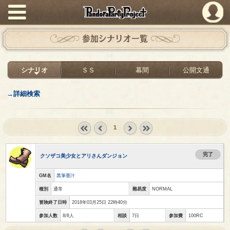
PandoraPartyProject
参加シナリオ一覧
シナリオ
ＳＳ
幕間
公開文通
→詳細検索
1
« first
‹
next ›
last »
prev
完了
クソザコ美少女とアリさんダンジョン
GM名
黒筆墨汁
種別
通常
難易度
NORMAL
冒険終了日時
2018年03月25日 22時40分
参加人数
8/8人
相談
7日
参加費
100RC