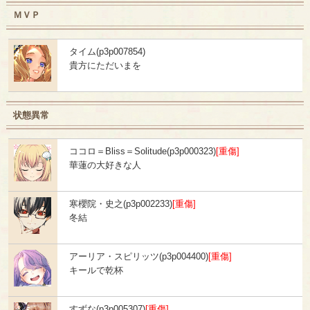
ＭＶＰ
タイム(p3p007854)
貴方にただいまを
状態異常
ココロ＝Bliss＝Solitude(p3p000323)
[重傷]
華蓮の大好きな人
寒櫻院・史之(p3p002233)
[重傷]
冬結
アーリア・スピリッツ(p3p004400)
[重傷]
キールで乾杯
すずな(p3p005307)
[重傷]