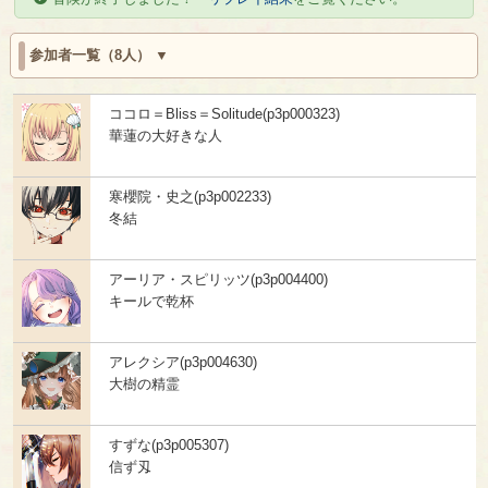
参加者一覧（8人）
ココロ＝Bliss＝Solitude(p3p000323)
華蓮の大好きな人
寒櫻院・史之(p3p002233)
冬結
アーリア・スピリッツ(p3p004400)
キールで乾杯
アレクシア(p3p004630)
大樹の精霊
すずな(p3p005307)
信ず刄