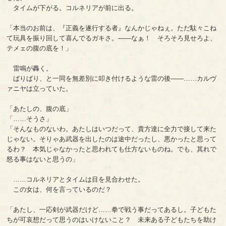
タイムが下がる。コルネリアが前に出る。
「本当のお前は、『正義を遂行する者』なんかじゃねぇ。ただ駄々こね
て玩具を振り回して喜んでるガキさ。――なぁ！ そろそろ見せろよ、
テメェの腹の底を！」
雷鳴が轟く。
ばりばり、と一同を無差別に叩き付けるような雷の後――……カルヴ
ァニヤは立っていた。
「あたしの、腹の底」
「……そうさ」
「そんなものないわ。あたしはいつだって、貴方達に全力で接して来た
じゃない。そりゃあ武器を出したのは途中だったし、悪かったと思って
るわ？ 本気じゃなかったと思われても仕方ないものね。でも、其れで
怒る事はないと思うの」
……コルネリアとタイムは目を見合わせた。
この女は、何を言っているのだ？
「あたし、一応剣が武器だけど……拳で戦う事だってあるし。子どもた
ちが可哀想だって思うのはいけないこと？ 未来ある子どもたちを助け