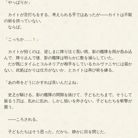
「やっぱりか」
カイトが舌打ちをする。考えられる手ではあったが――カイトは不殺
の術を持っていない。
ならば。
「こっちか……！」
カイトが招くのは、逆しまに降り注ぐ黒い雨。影の艦隊を雨が呑み込
んで、降り止んで後、影の艦隊は明らかに数を減らしていた。
だが既にタイムとコルネリアが相手をしているカルヴァニヤには届か
ない。此処ばかりは仕方がないか、とカイトは再び術を練る。
「あの布をどうにかすれば良いんだよね」
史之が駆ける。影の艦隊の間隙を抜けて、子どもたちまで。そうして
振るう刃は、乱れに乱れ、しかし狙いを外さない。子どもたちを斬撃が
襲う。
――ころされる。
子どもたちはそう思った。だから、静かに目を閉じた。
……。