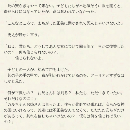
死の安らぎはやって来ない。子どもたちが不思議そうに眼を開くと、
傷だらけにはなっていたが、命は奪われていなかった。
「こんなところで、まちがった正義に動かされて死んじゃいけないよ」
史之が静かに言う。
「ねえ、君たち。どうしてあんな女について回る訳？ 何かに復讐した
いの？ 何も信じられないの？」
「……信じられないよ」
子どもの一人が、初めて声を上げた。
其の子の手の甲で、布が剥がれかけているのを、アーリアとすずなは
しかと見た。
「何が正義なの？ お兄さんには判る？ 私たち、ただ生きていたい。
それだけなのに！」
「カルちゃんお姉さんは言ったよ。僕らが此処で頑張れば、安らかな神
の国にいけるって。其処には不正義なんてなくて、ただただ安らぎだけ
があるって。其れを信じちゃいけないの？ 僕らは何を信じれば良い
の？」