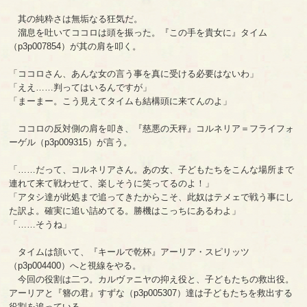
其の純粋さは無垢なる狂気だ。
溜息を吐いてココロは頭を振った。『この手を貴女に』タイム
（p3p007854）が其の肩を叩く。
「ココロさん、あんな女の言う事を真に受ける必要はないわ」
「ええ……判ってはいるんですが」
「まーまー。こう見えてタイムも結構頭に来てんのよ」
ココロの反対側の肩を叩き、『慈悪の天秤』コルネリア＝フライフォ
ーゲル（p3p009315）が言う。
「……だって、コルネリアさん。あの女、子どもたちをこんな場所まで
連れて来て戦わせて、楽しそうに笑ってるのよ！」
「アタシ達が此処まで追ってきたからこそ、此奴はテメェで戦う事にし
た訳よ。確実に追い詰めてる。勝機はこっちにあるわよ」
「……そうね」
タイムは頷いて、『キールで乾杯』アーリア・スピリッツ
（p3p004400）へと視線をやる。
今回の役割は二つ。カルヴァニヤの抑え役と、子どもたちの救出役。
アーリアと『簪の君』すずな（p3p005307）達は子どもたちを救出する
役割を追っている。