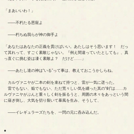
「まあいいわ！」
――不朽たる恩寵よ
――朽ちぬ我らが神の御手よ
「あなたはあなたの正義を貫けばいい。あたしはそう思います！ だっ
て其れって、すごく素敵じゃない。『例え間違っていたとしても』、真
っ直ぐに挑む姿は凄く素敵よ？ だけど……」
――あたし達の神は“いる”って事は、教えておこうかしらね。
カルヴァニヤが二本の剣を束ねて持つと、雷が一気に迸った。
雷でもない、焔でもない、ただ荒々しい気を纏った其の“剣”は……カ
ルヴァニヤがぶんと重々しく剣を振るうと、周囲の木々をあっという間
に薙ぎ倒し、大気を切り裂いて暴風を生み、そうして、
――イレギュラーズたちを、一閃の元に呑み込んだ。
●