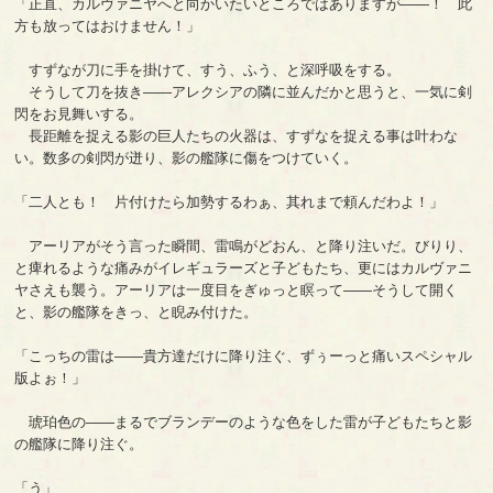
「正直、カルヴァニヤへと向かいたいところではありますが――！ 此
方も放ってはおけません！」
すずなが刀に手を掛けて、すう、ふう、と深呼吸をする。
そうして刀を抜き――アレクシアの隣に並んだかと思うと、一気に剣
閃をお見舞いする。
長距離を捉える影の巨人たちの火器は、すずなを捉える事は叶わな
い。数多の剣閃が迸り、影の艦隊に傷をつけていく。
「二人とも！ 片付けたら加勢するわぁ、其れまで頼んだわよ！」
アーリアがそう言った瞬間、雷鳴がどおん、と降り注いだ。びりり、
と痺れるような痛みがイレギュラーズと子どもたち、更にはカルヴァニ
ヤさえも襲う。アーリアは一度目をぎゅっと瞑って――そうして開く
と、影の艦隊をきっ、と睨み付けた。
「こっちの雷は――貴方達だけに降り注ぐ、ずぅーっと痛いスペシャル
版よぉ！」
琥珀色の――まるでブランデーのような色をした雷が子どもたちと影
の艦隊に降り注ぐ。
「う」