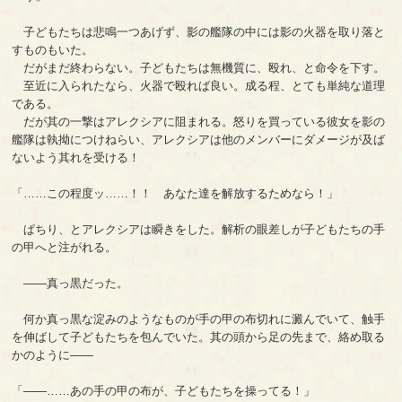
子どもたちは悲鳴一つあげず、影の艦隊の中には影の火器を取り落と
すものもいた。
だがまだ終わらない。子どもたちは無機質に、殴れ、と命令を下す。
至近に入られたなら、火器で殴れば良い。成る程、とても単純な道理
である。
だが其の一撃はアレクシアに阻まれる。怒りを買っている彼女を影の
艦隊は執拗につけねらい、アレクシアは他のメンバーにダメージが及ば
ないよう其れを受ける！
「……この程度ッ……！！ あなた達を解放するためなら！」
ぱちり、とアレクシアは瞬きをした。解析の眼差しが子どもたちの手
の甲へと注がれる。
――真っ黒だった。
何か真っ黒な淀みのようなものが手の甲の布切れに澱んでいて、触手
を伸ばして子どもたちを包んでいた。其の頭から足の先まで、絡め取る
かのように――
「――……あの手の甲の布が、子どもたちを操ってる！」