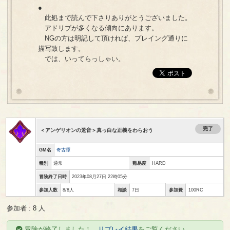
●
此処まで読んで下さりありがとうございました。
アドリブが多くなる傾向にあります。
NGの方は明記して頂ければ、プレイング通りに
描写致します。
では、いってらっしゃい。
完了
＜アンゲリオンの跫音＞真っ白な正義をわらおう
GM名
奇古譚
種別
通常
難易度
HARD
冒険終了日時
2023年08月27日 22時05分
参加人数
8/8人
相談
7日
参加費
100RC
参加者 : 8 人
冒険が終了しました！
リプレイ結果
をご覧ください。