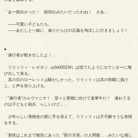
「あー面白かった！ 紙切れみたいだったわね！ さあ」
――可愛い子どもたち。
――あたしと一緒に、偽りだらけの正義を淘汰しに行きましょう！
●
「遂行者が動き出したよ！」
リリィリィ・レギオン（p3n000234）は慌てたようにカウンターに飛
び出して来る。
其の日のローレットは騒がしかった。リリィリィは其の喧騒に負け
じ、と声を張り上げる。
「“遂行者”カルヴァニヤ！ 堂々と聖都に向けて進軍中だ！ 連れてる
のは子どもと砲兵、らしいけど」
少年らしい薄桃色の唇に手を添えて、リリィリィは不可解そうな表情
をする。
「形状はこれまで報告にあった『影の天使』の人間版……みたいな感じ