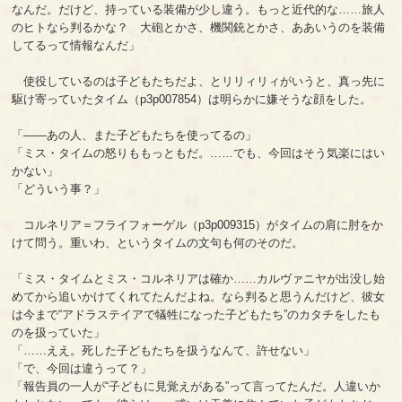
なんだ。だけど、持っている装備が少し違う。もっと近代的な……旅人
のヒトなら判るかな？ 大砲とかさ、機関銃とかさ、ああいうのを装備
してるって情報なんだ」
使役しているのは子どもたちだよ、とリリィリィがいうと、真っ先に
駆け寄っていたタイム（p3p007854）は明らかに嫌そうな顔をした。
「――あの人、また子どもたちを使ってるの」
「ミス・タイムの怒りももっともだ。……でも、今回はそう気楽にはい
かない」
「どういう事？」
コルネリア＝フライフォーゲル（p3p009315）がタイムの肩に肘をか
けて問う。重いわ、というタイムの文句も何のそのだ。
「ミス・タイムとミス・コルネリアは確か……カルヴァニヤが出没し始
めてから追いかけてくれてたんだよね。なら判ると思うんだけど、彼女
は今まで“アドラステイアで犠牲になった子どもたち”のカタチをしたも
のを扱っていた」
「……ええ。死した子どもたちを扱うなんて、許せない」
「で、今回は違うって？」
「報告員の一人が“子どもに見覚えがある”って言ってたんだ。人違いか