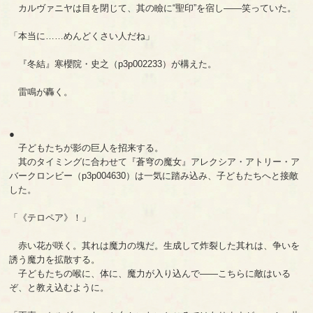
カルヴァニヤは目を閉じて、其の瞼に“聖印”を宿し――笑っていた。
「本当に……めんどくさい人だね」
『冬結』寒櫻院・史之（p3p002233）が構えた。
雷鳴が轟く。
●
子どもたちが影の巨人を招来する。
其のタイミングに合わせて『蒼穹の魔女』アレクシア・アトリー・ア
バークロンビー（p3p004630）は一気に踏み込み、子どもたちへと接敵
した。
「《テロペア》！」
赤い花が咲く。其れは魔力の塊だ。生成して炸裂した其れは、争いを
誘う魔力を拡散する。
子どもたちの喉に、体に、魔力が入り込んで――こちらに敵はいる
ぞ、と教え込むように。