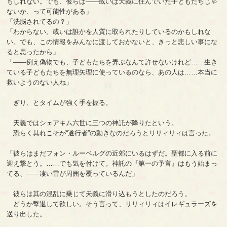
もしれない。でも、彼らは――或いは天義に住んでいた子どもたちじゃ
ないか、って可能性がある」
「洗脳されてるの？」
「わからない。或いは誰かを人質に取られたりしているのかもしれな
い。でも、この情報をみんなに渡しておかないと、きっと悲しい事にな
ると思ったから」
「――例え偽物でも、子どもたちを弄ぶなんて許せないけれど……生き
ている子どもたちを無理矢理に使っているのなら、あの人は……本当に
救いようのない人ね」
ぎり、とタイムが強く手を握る。
天義ではシェアキム六世に三つの神託が降りたという。
恐らく其れこそが“遂行者”の動きなのだろうとリリィリィは言った。
「彼らはまだフォン・ルーベルグの近郊にいるはずだ。聖都に入る前に
迎え撃とう。……でも気を付けて。神託の『第一の予言』はもう始まっ
てる、――凄い雷が周囲を覆っているんだ」
彼らは其の混乱に乗じて天義に滑り込もうとしたのだろう。
どうか撃退して欲しい。そう言って、リリィリィはイレギュラーズを
送り出した。