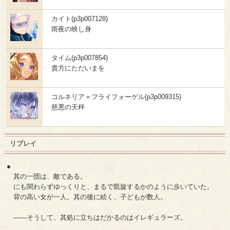
カイト(p3p007128)
雨夜の映し身
タイム(p3p007854)
貴方にただいまを
コルネリア＝フライフォーゲル(p3p009315)
慈悪の天秤
リプレイ
●
其の一団は、敵である。
にも関わらずゆっくりと、まるで凱旋するかのように歩いていた。
背の高い女が一人。其の後に続く、子どもが数人。
――そうして、其処に立ちはだかるのはイレギュラーズ。