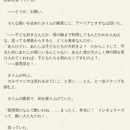
――どうか、お願い。
そんな願いを込めたタイムの眼差しに、アーリアとすずなは頷いた。
「――子ども好きなんだか、骨の髄まで利用してるんだかわかんねえ
な。追ってる感覚からすると、どうも後者なんだが」
「あらひどい。あたしは子どもたちが大好きよ？ だからこうして、守
るためにあたしが前にいるんじゃない。あなた達が大人しく神の国を受
け入れてくれれば、子どもたちも戦わなくてすむのよ？」
「――屁理屈を！」
タイムが叫ぶ。
カルヴァニヤは其れをみてにこ、と笑い……とん、と一歩ステップを
踏むと。
タイムの眼前で、剣を振り上げていた。
「屁理屈だなんて酷いわね、……まったく、本当に！ イレギュラーズ
って、酷い人たちだわ！」
笑っていた。