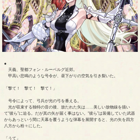
●
天義、聖都フォン・ルーベルグ近郊。
甲高い悲鳴のような号令が、昼下がりの空気を引き裂いた。
「撃て！ 撃て！ 撃て！」
号令によって、弓兵が光の弓を番える。
光が収束する独特の音の後、放たれた矢は……美しい放物線を描い
て“彼ら”に迫る。だが其の矢が届く事はない。“彼ら”は装備していた武器
からあっという間に天幕を覆うような弾幕を展開すると、光の矢を四方
八方から粉々にした。
「うて」