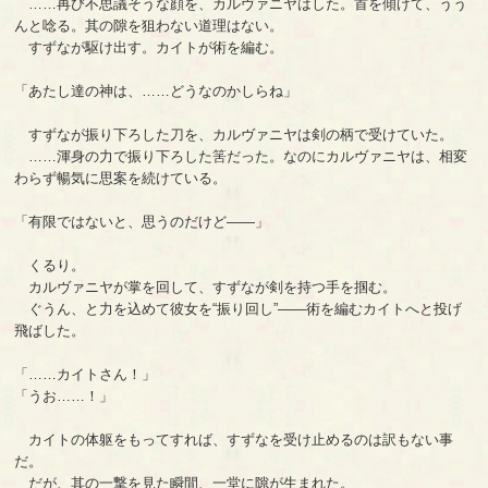
……再び不思議そうな顔を、カルヴァニヤはした。首を傾げて、うう
んと唸る。其の隙を狙わない道理はない。
すずなが駆け出す。カイトが術を編む。
「あたし達の神は、……どうなのかしらね」
すずなが振り下ろした刀を、カルヴァニヤは剣の柄で受けていた。
……渾身の力で振り下ろした筈だった。なのにカルヴァニヤは、相変
わらず暢気に思案を続けている。
「有限ではないと、思うのだけど――」
くるり。
カルヴァニヤが掌を回して、すずなが剣を持つ手を掴む。
ぐうん、と力を込めて彼女を“振り回し”――術を編むカイトへと投げ
飛ばした。
「……カイトさん！」
「うお……！」
カイトの体躯をもってすれば、すずなを受け止めるのは訳もない事
だ。
だが、其の一撃を見た瞬間、一堂に隙が生まれた。