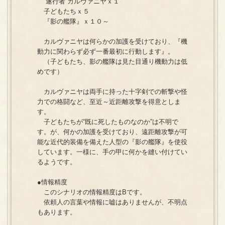
“遂行者”カルヴァニヤｘ１
子どもたちｘ５
『影の艦隊』ｘ１０～
カルヴァニヤは何らかの加護を受けており、『機
動力に関わらず必ず一番最初に行動します』。
（子どもたち、影の艦隊は見た目通り機動力は低
めです）
カルヴァニヤは両手に持った十字剣での斬撃や怪
力での格闘など、至近～近距離攻撃を得意としま
す。
子どもたちが“既に死したものなのか”は不明で
す。が、何かの加護を受けており、遠距離攻撃が可
能な近代的装備を備えた人型の『影の艦隊』を使役
しています。一様に、手の甲に何かを縫い付けてい
るようです。
●情報精度
このシナリオの情報精度はBです。
依頼人の言葉や情報に嘘はありませんが、不明点
もあります。