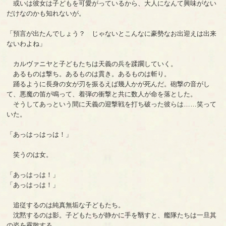
或いは彼女は子どもを可愛がっているから、大人になんて興味がない
だけなのかも知れないが。
「預言が出たんでしょう？ じゃないとこんなに豪勢なお出迎えは出来
ないわよね」
カルヴァニヤと子どもたちは天義の兵を蹂躙していく。
あるものは撃ち。あるものは貫き。あるものは斬り。
踊るように長身の女が刃を振るえば幾人かが死んだ。砲撃の音がし
て、悪魔の笛が鳴って、着弾の衝撃と共に数人が命を落とした。
そうしてあっという間に天義の迎撃戦を打ち破った彼らは……笑って
いた。
「あっはっはっは！」
笑うのは女。
「あっはっは！」
「あっはっは！」
追従するのは純真無垢な子どもたち。
沈黙するのは影。子どもたちが静かに手を翳すと、艦隊たちは一旦其
の姿を霧散する。