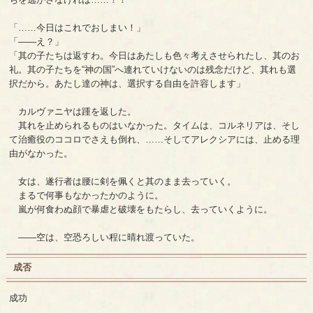
「……今日はこれでおしまい！」
「――え？」
「其の子たちは返すわ。今日はあたしも色々考えさせられたし、其のお
礼。其の子たちを“神の国”へ連れていけないのは残念だけど、其れも選
択だから。あたし達の神は、選択する自由を許容します」
カルヴァニヤは踵を返した。
其れを止められるものはいなかった。タイムは、コルネリアは、そし
て治癒役のココロでさえも倒れ、……そしてアレクシアには、止める理
由がなかった。
女は、遂行者は腰に剣を佩くと其のまま去っていく。
まるで何事もなかったかのように。
嵐が何食わぬ顔で暴虐と破壊をもたらし、去っていくように。
――空は、空恐ろしい程に晴れ渡っていた。
成否
成功