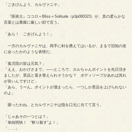
「ごきげんよう、カルヴァニヤ」
『医術士』ココロ＝Bliss＝Solitude（p3p000323）が、其の柔らかな
言葉とは裏腹に厳しい顔で言う。
「あら！ ごきげんよう！」
一方のカルヴァニヤは、両手に剣を携えてはいるが、まるで旧知の友
に会ったかのような表情だ。
「孤児院の皆は元気？」
「ええ、おかげさまで。――ところで、カルちゃんポイントを先日頂き
ましたが、景品と退き替えられそうかな？ ボディソープがあれば其れ
が良いんですけど」
「あら、うーん。ポイントが溜まったら、一つしか景品を上げられない
のよ」
困ったわね、とカルヴァニヤは指を口元に当てて言う。
「じゃあその一つとは？」
「単純明快！ “斬り殺す”よ！」
「……」