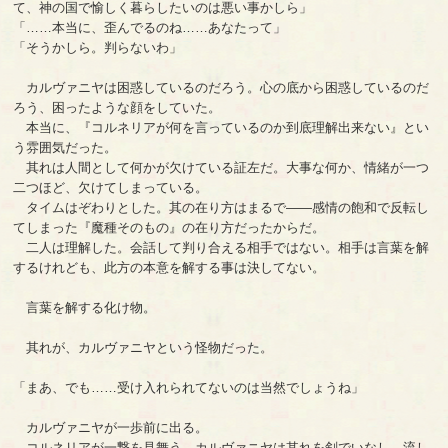
て、神の国で愉しく暮らしたいのは悪い事かしら」
「……本当に、歪んでるのね……あなたって」
「そうかしら。判らないわ」
カルヴァニヤは困惑しているのだろう。心の底から困惑しているのだ
ろう、困ったような顔をしていた。
本当に、『コルネリアが何を言っているのか到底理解出来ない』とい
う雰囲気だった。
其れは人間として何かが欠けている証左だ。大事な何か、情緒が一つ
二つほど、欠けてしまっている。
タイムはぞわりとした。其の在り方はまるで――感情の飽和で反転し
てしまった『魔種そのもの』の在り方だったからだ。
二人は理解した。会話して判り合える相手ではない。相手は言葉を解
するけれども、此方の本意を解する事は決してない。
言葉を解する化け物。
其れが、カルヴァニヤという怪物だった。
「まあ、でも……受け入れられてないのは当然でしょうね」
カルヴァニヤが一歩前に出る。
コルネリアが一撃を見舞う。カルヴァニヤは其れを剣でいなし、流し