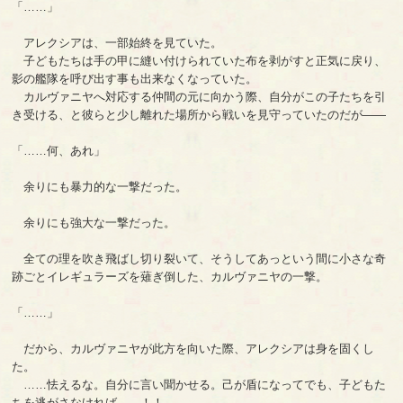
「……」
アレクシアは、一部始終を見ていた。
子どもたちは手の甲に縫い付けられていた布を剥がすと正気に戻り、
影の艦隊を呼び出す事も出来なくなっていた。
カルヴァニヤへ対応する仲間の元に向かう際、自分がこの子たちを引
き受ける、と彼らと少し離れた場所から戦いを見守っていたのだが――
「……何、あれ」
余りにも暴力的な一撃だった。
余りにも強大な一撃だった。
全ての理を吹き飛ばし切り裂いて、そうしてあっという間に小さな奇
跡ごとイレギュラーズを薙ぎ倒した、カルヴァニヤの一撃。
「……」
だから、カルヴァニヤが此方を向いた際、アレクシアは身を固くし
た。
……怯えるな。自分に言い聞かせる。己が盾になってでも、子どもた
ちを逃がさなければ……！！