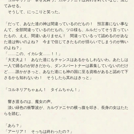
てみせる。
そうして、にっこりと笑った。
「だって、あなた達の神は間違っているのだもの！ 預言書にない事な
んて、全部間違っているのだもの。ツロ様も、ルルだってそう言ってい
たもの、ええ、間違いありません！ 間違っているって認めるのがあな
た達は怖いのよね？ 今まで信じてきたものが揺らいでしまうのが怖い
のよね？」
「……この、イカレ女……！！」
「大丈夫よ！ あなた達にもチャンスはあるかもしれないわ。あたしは
一人で踊るのが好きだから、ダンスパートナーは募集していないのだけ
ど……誰かがきっと、あなた達にも神の国に至る資格があると認めて下
さるかも知れないわ！ そうしたら其れはきっと」
「コルネリアちゃぁん！ タイムちゃん！」
響き渡るのは、魔女の声。
淡い緑色の衝撃波が、カルヴァニヤの横っ腹を叩き、長身の女はたた
らを踏む。
「あら？」
「アーリア！ そっちは終わったの？」