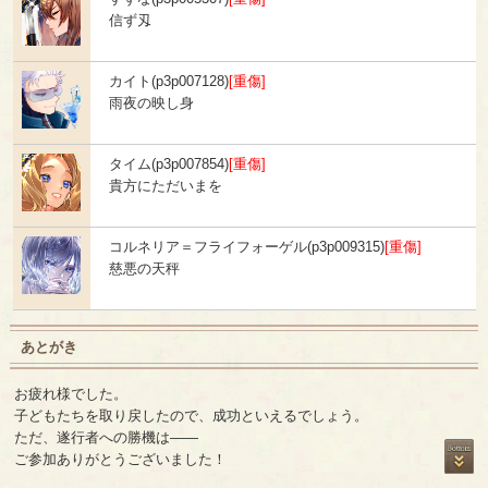
信ず刄
カイト(p3p007128)
[重傷]
雨夜の映し身
タイム(p3p007854)
[重傷]
貴方にただいまを
コルネリア＝フライフォーゲル(p3p009315)
[重傷]
慈悪の天秤
あとがき
お疲れ様でした。
子どもたちを取り戻したので、成功といえるでしょう。
ただ、遂行者への勝機は――
ご参加ありがとうございました！