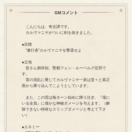
GMコメント
こんにちは、奇古譚です。
カルヴァニヤがついに剣を抜きました。
●目標
“遂行者”カルヴァニヤを撃退せよ
●立地
皆さん御存知、聖都フォン・ルーベルグ近郊で
す。
雷の混乱に乗じてカルヴァニヤ一派は堂々と真正
面から乗り込んでこようとしています。
また、この雷は毎ターン始めに降り注ぎ、『場に
いる全員』に僅かな神秘ダメージを与えます。（解
除できない特殊なスリップダメージと考えて下さ
い）
●エネミー