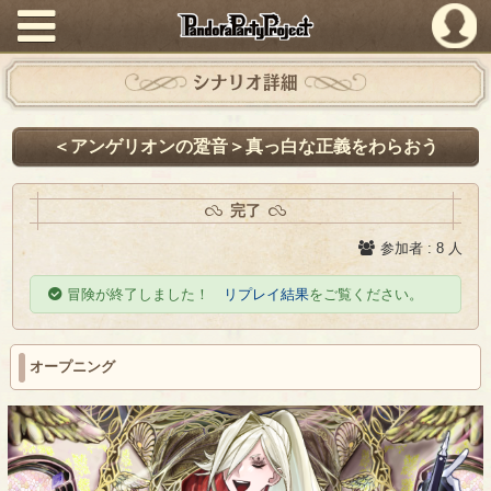
PandoraPartyProject
シナリオ詳細
＜アンゲリオンの跫音＞真っ白な正義をわらおう
完了
参加者 : 8 人
冒険が終了しました！
リプレイ結果
をご覧ください。
オープニング