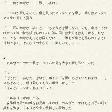
「――何が幸せかって、難しいよね」
ココロが癒しを紡ぐ。傷を負ったアレクシアを癒し、残りはアレクシ
ア自身に癒して貰う。
「――私の幸せが、誰にとってもそうとは限らない。でも、幸せって分
け合って皆で持ち続けられるの。神の国には安らぎはあるかもしれな
い。でも、幸せがあるとは限らない。……誰もが幸せを得られるように
行動できる、そんな世の中なら……楽しいでしょ？」
●
カルヴァニヤの一撃は、タイムの肩を大きく斬り裂いていた。
「ッ……！！」
「そうだ！ あなたには確か、ポイントを沢山あげていたわよね！ じ
ゃあそろそろ、斬り殺しても良い頃合いかしら？」
「ほんとにマジキチねぇコイツ！」
コルネリアが前に出る。
攻防併せ持つ剣戟をお見舞いすれば、カルヴァニヤはもう片手の剣で
其れを弾き、くるりと空中で後転して着地した。