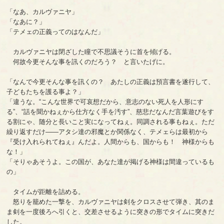
「なあ、カルヴァニヤ」
「なあに？」
「テメェの正義ってのはなんだ」
カルヴァニヤは閉ざした瞳で不思議そうに首を傾げる。
何故今更そんな事を訊くのだろう？ と言いたげに。
「なんで今更そんな事を訊くの？ あたしの正義は預言書を遂行して、
子どもたちを護る事よ？」
「違うな。“こんな世界で可哀想だから、意志のない死人を人形にす
る”、“話を聞かねぇから仕方なく手を汚す”、慈悲だなんだ言葉遊びをす
る割にゃ、随分と長いこと実になってねぇ。同調される事もねぇ。ただ
繰り返すだけ――アタシ達の邪魔とか関係なく、テメェらは最初から
『受け入れられてねぇ』んだよ。人間からも、国からも！ 神様からも
な！」
「そりゃあそうよ。この国が、あなた達が掲げる神様は間違っているも
の」
タイムが距離を詰める。
怒りを籠めた一撃を、カルヴァニヤは剣をクロスさせて弾き、其のま
ま剣を一度後ろへ引くと、交差させるように突きの形でタイムに突きだ
した。