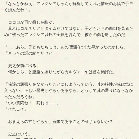
「なんとかねぇ。アレクシアちゃんが解析してくれた情報のお陰で手早
く済んだわ！」
ココロが再び癒しを紡ぐ。
其れはコルネリアとタイムだけではない。子どもたちの面倒を見るた
めに残ったアレクシア以外の全員を含んで、彼らの傷を癒したのだ。
「……あら。子どもたちには、あの“聖書”はまだ早かったのかしら」
「さっきの話の続きだけど」
史之が前に出る。
何かしら、と脇腹を擦りながらカルヴァニヤは首を傾げた。
「俺達の頑張りをなかったことにしようっていう、其の根性が俺は気に
入らない。正しい歴史とやらがあるなら、どうして其の通りにならなか
ったんだろうね」
「いい質問ね！ 其れは――」
「それこそ」
おまえらの神とやらが、有限であることの証じゃないか？
史之はいう。