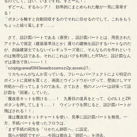
るのでして。はい、いまですね。ずどーん！」
ずどーん、するルシア！ 効率的にまとめられた敵が一気に蒸発す
る！
「ボタンを離すと自動回収するのでそれに任せるのでして。これをもう
ちょっと繰り返します……」
さて、設計図パートである（唐突）。設計図パートとは、用意された
アイテムで規定（建築基準法とか）通りの建物を設計するパートなのだ
が、勿論建築士でもないイレギュラーズ達に、そんなものを作れという
のは無理な話である。それにこれはバグを利用したRTAだ。設計図なん
ぞは適当で良い――！！
「xzoptgyaneaf0943ewadsssemxzi2p;asseiu1?」
リカちゃんがなんか言っている。フレームパーフェクトにより特定の
ポイントに資材を置くと、画面とウインドウがバグって、壁抜けしママ
何処かへ行ってしまうのである。さておき、他のメンバーは頑張って設
計図を『回避』していた。
「魔改造キットを開ける……！ 九番目の道具をとって、心のL１とZR
ボタンを押してしまう……！ ウインドウを閉じると、設計図パートが
飛ばされる！！」
連は魔改造キットチャートを使い、見事に設計図パートを無視。一
方、手紙パートを使ったフロラは、
「まず手紙の宛先を「りかたん師匠へ」に設定。
我らが師匠ですが……今回は都合上「師匠へ」を消去。