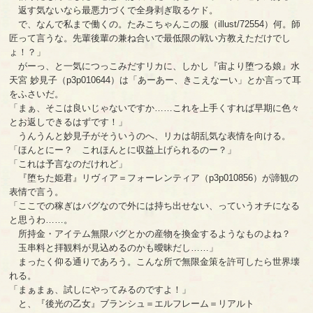
返す気ないなら最悪力づくで全身剥ぎ取るケド。
で、なんで私まで働くの。たみこちゃんこの服（illust/72554）何。師
匠って言うな。先輩後輩の兼ね合いで最低限の戦い方教えただけでし
ょ！？」
がーっ、と一気につっこみだすリカに、しかし『宙より堕つる娘』水
天宮 妙見子（p3p010644）は「あーあー、きこえなーい」とか言って耳
をふさいだ。
「まぁ、そこは良いじゃないですか……これを上手くすれば早期に色々
とお返しできるはずです！」
うんうんと妙見子がそういうのへ、リカは胡乱気な表情を向ける。
「ほんとにー？ これほんとに収益上げられるのー？」
「これは予言なのだけれど」
『堕ちた姫君』リヴィア＝フォーレンティア（p3p010856）が諦観の
表情で言う。
「ここでの稼ぎはバグなので外には持ち出せない、っていうオチになる
と思うわ……。
所持金・アイテム無限バグとかの産物を換金するようなものよね？
玉串料と拝観料が見込めるのかも曖昧だし……」
まったく仰る通りであろう。こんな所で無限金策を許可したら世界壊
れる。
「まぁまぁ、試しにやってみるのですよ！」
と、『後光の乙女』ブランシュ＝エルフレーム＝リアルト