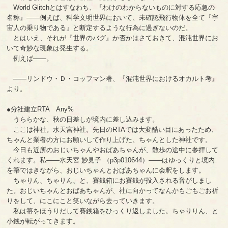
World Glitchとはすなわち、『わけのわからないものに対する応急の
名称』――例えば、科学文明世界において、未確認飛行物体を全て『宇
宙人の乗り物である』と断定するような行為に過ぎないのだ。
とはいえ、それが『世界のバグ』か否かはさておきて、混沌世界にお
いて奇妙な現象は発生する。
例えば――。
――リンドウ・Ｄ・コッフマン著、『混沌世界におけるオカルト考』
より。
●分社建立RTA Any%
うららかな、秋の日差しが境内に差し込みます。
ここは神社。水天宮神社。先日のRTAでは大変酷い目にあったため、
ちゃんと業者の方にお願いして作り上げた、ちゃんとした神社です。
今日も近所のおじいちゃんやおばあちゃんが、散歩の途中に参拝して
くれます。私――水天宮 妙見子 （p3p010644）――はゆっくりと境内
を箒ではきながら、おじいちゃんとおばあちゃんに会釈をします。
ちゃりん、ちゃりん、と、賽銭箱にお賽銭が投入される音がしまし
た。おじいちゃんとおばあちゃんが、社に向かってなんかもごもごお祈
りをして、にこにこと笑いながら去っていきます。
私は箒をほうりだして賽銭箱をひっくり返しました。ちゃりりん、と
小銭が転がってきます。