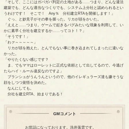
「そして、ここにはガバガバ判定の土地がある……つまり、どんな違法
建築でも、どんな適当なつくりでも、システム上分社と認められるとい
うわけです！ そこで！ Any％ 分社建立RTAを開催します！」
ぐっ、と妙見子がその拳を握った。リカが頭をかいた。
「ええと……つまり。ゲームで起きるバグみたいな現象を利用して、い
かに素早く分社を建立するか……ってコト！？」
「そうです！」
「わァ～～～～～」
リカが頭を抱えた。とんでもない事に巻き込まれてしまったに違いな
かった。
「やりたくない感じです？
ま、でもママはローレットに正式な依頼として出してるので。今逃げ
たらハイ・ルール違反なのですよ」
ブランシュがうんうんというので、他のイレギュラーズ達も嫌そうな
顔をしつつ覚悟を決めた。
なんにしても。
分社を建立RTA、始まりである！
GMコメント
お世話になっております。洗井落雲です。