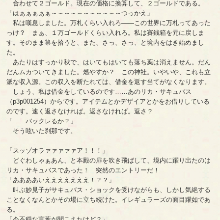
合わせて２ゴールド。現在の価格に換算して、２ゴールドである。
「はぁぁぁぁぁ～～～～～～～～～～～つっかえ」
私は嘆息しました。万札くらい入れろ――この世界に万札ってあった
っけ？ まぁ、１万ゴールドくらい入れろ。私は賽銭箱を元に戻しま
す。そのまま箒を拾うと、また、さっ、さっ、と境内をはき始めまし
た。
あたりはすっかり秋で、はいてもはいても落ち葉は消えません。だん
だんムカついてきました。燃やすか？ この神社。いやいや、これも立
派な収入源。この収入を断たれては、借金を返す当てがなくなります。
しょう、私は借金をしているのです……あのリカ・サキュバス
（p3p001254）からです。アイテムとかデザイアとかをお借りしている
のです。速く返さなければ。返さなければ。返さ？
「……バックレるか？」
そう呟いた刹那です。
「スッゾオラァァァァァア！！！」
どぐわしゃぁあん、と本殿の扉を吹き飛ばして、境内に躍り出たのは
リカ・サキュバスであった！ 突然のエントリーだ！
「ああああいえええええええ！？？」
叫ぶ妙見子がサキュバス・ショックを受けながらも、しかし気絶する
ことなくなんとかその場に立ち続けた。イレギュラーズの面目躍如であ
る。
「今不穏な言葉が聞こえたけど？」