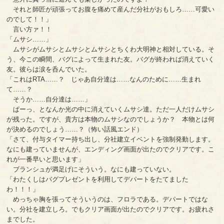
それと師匠が頑張ってお腹を痛めて産んだ分社がおもしろ……可愛い
のでして！！」
言い方ァ！！
「ムサシ……」
ムサシがムサシとムサシとムサシとちくわ大明神と相対している。そ
う、今この瞬間、バグによって生まれた友。バグが終われば消えていく
友。彼らは涙を呑んでいた。
「これはRTA……？ じゃあ自分達は……なんのために……生まれ
て……？
そうか……自分達は……」
ぱーっ、となんか光の中に消えていくムサシ達。ただ一人だけムサシ
が残った。ですが、貴方は本物のムサシなのでしょうか？ 本物とは何
が決めるのでしょう……？（怖い話風エンド）
「さて、付与タイマー持ち出し、分社建立イベントを強制発動します。
なにも建っていませんが、エンディング画面が出たのでクリアです。こ
れが一番早いと思います」
ブランシュが満足げにそういう。なにも建っていない。
「わたくしはバグプレゼントを利用してデパートをたてました
わ！！！」
めっちゃ胸を張ってそういうのは、フロラである。デパートではな
い。分社を建立しろ。でもクリア画面が出たのでクリアです。お疲れさ
までした。