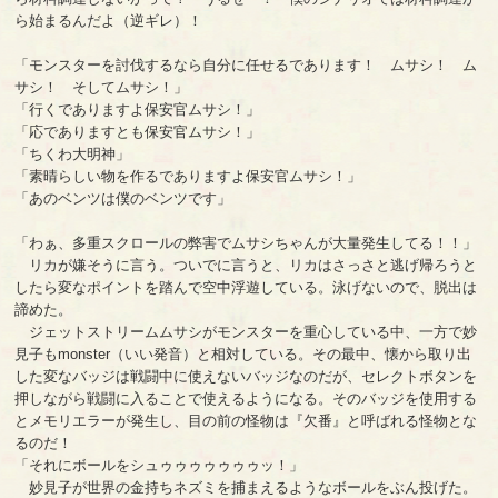
ら始まるんだよ（逆ギレ）！
「モンスターを討伐するなら自分に任せるであります！ ムサシ！ ム
サシ！ そしてムサシ！」
「行くでありますよ保安官ムサシ！」
「応でありますとも保安官ムサシ！」
「ちくわ大明神」
「素晴らしい物を作るでありますよ保安官ムサシ！」
「あのベンツは僕のベンツです」
「わぁ、多重スクロールの弊害でムサシちゃんが大量発生してる！！」
リカが嫌そうに言う。ついでに言うと、リカはさっさと逃げ帰ろうと
したら変なポイントを踏んで空中浮遊している。泳げないので、脱出は
諦めた。
ジェットストリームムサシがモンスターを重心している中、一方で妙
見子もmonster（いい発音）と相対している。その最中、懐から取り出
した変なバッジは戦闘中に使えないバッジなのだが、セレクトボタンを
押しながら戦闘に入ることで使えるようになる。そのバッジを使用する
とメモリエラーが発生し、目の前の怪物は『欠番』と呼ばれる怪物とな
るのだ！
「それにボールをシュゥゥゥゥゥゥゥッ！」
妙見子が世界の金持ちネズミを捕まえるようなボールをぶん投げた。