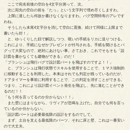
ここで宛名前後の空白を4文字分測って、次。
次に宛先の空白の前を「たっ」という文字列で埋め尽くしますわ。
上限に達したら何故か書けなくなりますわ。バグ空間特有のアレです
わね。
そうしたら末尾4文字分を消して空白に置換、続けて同様に上限まで
書いたら封！」
と、ゆっくりした顔で解説しつつ、呪いの手紙をリカに送りつける。
これにより、手紙になぜかプレゼントが付与される。手紙を開けるとバ
グって大変なので、絶対にあけない事。さておき、これでそもそも「設
計図を書かなくても建物ができる」のだ！
「ブランシュは飛行バグで設計図パートを飛ばすのですよ！！」
と、ブランシュは飛行状態でスキルを使用することで、１マス強制的
に移動することを利用した。本来はそれでも判定が残っているのだが、
ドアタイマーを事前に利用することで、この判定を消すことができる。
つまり、これにより設計図イベント発生を飛ばし、先に進むことができ
るのだ！！
「もう何を言ってるのか分からない！！」
また壁にはまりながら、リヴィアが悲鳴を上げた。自分でも何を言っ
ているのか分からない。
「設計図パートは必要最低限の設計をするのでして。
まず、土台を支える最低限のパーツ、それに床と壁、これは一番安い
ので大丈夫。