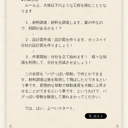
ルール上、大体以下のような工程を踏むこととな
ります
１．材料調達：材料を調達します。森の中なの
で、戦闘があるかも！？
↓
２．設計図作成：設計図を作ります。カッコイイ
分社の設計図を作りましょう！
↓
３．作業開始：分社を立て始めます！ 様々な知
識を利用して、分社を完成させましょう！
この全部を『バグっぽい挙動』で何とかできま
す。材料調達は無を取得して飛ばしたりできるとい
う事です。変態的な挙動で移動速度を大幅に上昇さ
せることができるという事です。というわけで、バ
グっぽい挙動を駆使して暴れまわってください。
では、はい、よーいスタート。