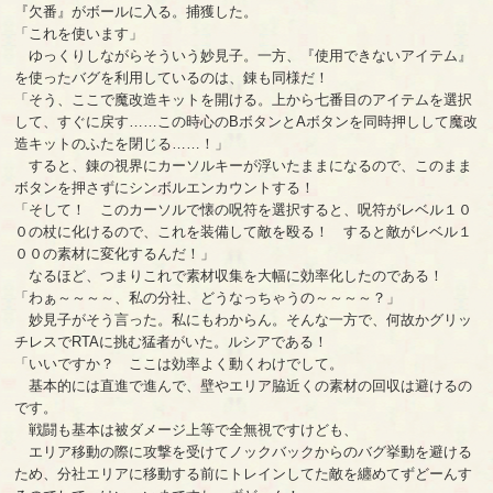
『欠番』がボールに入る。捕獲した。
「これを使います」
ゆっくりしながらそういう妙見子。一方、『使用できないアイテム』
を使ったバグを利用しているのは、錬も同様だ！
「そう、ここで魔改造キットを開ける。上から七番目のアイテムを選択
して、すぐに戻す……この時心のBボタンとAボタンを同時押しして魔改
造キットのふたを閉じる……！」
すると、錬の視界にカーソルキーが浮いたままになるので、このまま
ボタンを押さずにシンボルエンカウントする！
「そして！ このカーソルで懐の呪符を選択すると、呪符がレベル１０
０の杖に化けるので、これを装備して敵を殴る！ すると敵がレベル１
００の素材に変化するんだ！」
なるほど、つまりこれで素材収集を大幅に効率化したのである！
「わぁ～～～～、私の分社、どうなっちゃうの～～～～？」
妙見子がそう言った。私にもわからん。そんな一方で、何故かグリッ
チレスでRTAに挑む猛者がいた。ルシアである！
「いいですか？ ここは効率よく動くわけでして。
基本的には直進で進んで、壁やエリア脇近くの素材の回収は避けるの
です。
戦闘も基本は被ダメージ上等で全無視ですけども、
エリア移動の際に攻撃を受けてノックバックからのバグ挙動を避ける
ため、分社エリアに移動する前にトレインしてた敵を纏めてずどーんす