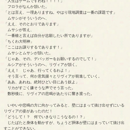
「人生はゲームですわね！！！！」
フロラがなんか頷いた。
「とは言え、一理ありますね。やはり現地調査は一番の課題です」
ムサシがそういうのへ、
「ええ、そのとおりであります」
ムサシが答え、
「一番槍と言えば自分が志願したい所でありますが」
「ちくわ大明神」
「ここはお譲りするであります！」
ムサシとムサシが頷いた。
「じゃあ、その。デバッガーをお願いするのでして！」
ルシアがそういうのへ、リヴィアが頷く。
「ええ！ じゃあ、行ってくるわよ！」
そう言って、何か意気揚々とリヴィアが前進していく。
「ああ、あれね。絶対ひどい目にあう奴よ」
リカがすごく嫌そうな声でそう言った。
数秒後に、リヴィアの悲鳴があたりに響き渡った。
いやいや悲鳴の方に向かってみると、壁にはまって抜け出せずにいる
リヴィアの姿があったのだ！
「どうして！？ 何でいきなりこうなるの！？」
じたばたと身体を動かすが、ちょうど胴体が壁にはまっていて抜け出
すことができない。