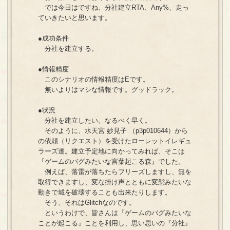
では今日はですね、分社建立RTA、Any%、走っ
ていきたいと思います。
●成功条件
分社を建立する。
●情報精度
このシナリオの情報精度はEです。
無いよりはマシな情報です。グッドラック。
●状況
分社を建立したい。なるべく早く。
そのように、水天宮 妙見子 （p3p010644）から
の依頼（リクエスト）を受けたローレットイレギュ
ラーズ達。建立予定地に向かってみれば、そこは
『ゲームのバグみたいな言葉起こる森』でした。
例えば、落雷が落ちたらフリーズしますし、無を
取得できますし、変な掛け声とともに変態みたいな
動きで城を破壊することも出来たりします。
そう、それはGlitchなのです。
というわけで、皆さんは『ゲームのバグみたいな
ことが起こる』ことを利用し、思い思いの『分社』