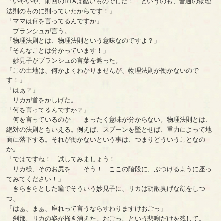
「いやいや、前回のRTAは酷いものでした！ というのも、普通の物理
法則のものに則っていたからです！」
「ママは何を言ってるんですか」
ブランシュが言う。
「物理法則とは、物理法則という意味なのですよ？」
「そんなことは分かっています！」
妙見子がブランシュの言葉を遮った。
「この土地は、何かよくわかりませんが、物理法則が働かないので
す！」
「はぁ？」
リカが首をかしげた。
「何を言ってるんですか？」
何を言っているのか――まったく意味が分からない。物理法則とは、
絶対の法則ともいえる。例えば、スプーンを墜とせば、重力によって地
面に落下する。それが働かないという事は、つまりどういうことなの
か。
「ではですね！ 試してみましょう！
リカ様、そのお尻を……そう！ ここの階段に、ぶつけるように座っ
てみてください！」
きらきらとした瞳でそういう妙見子に、リカは胡散臭げな顔をしつ
つ、
「はぁ、まぁ、座れって言うならすわりますけおごっ」
刹那、リカの姿が掻き消えた。おごっ、という悲鳴だけを残して。