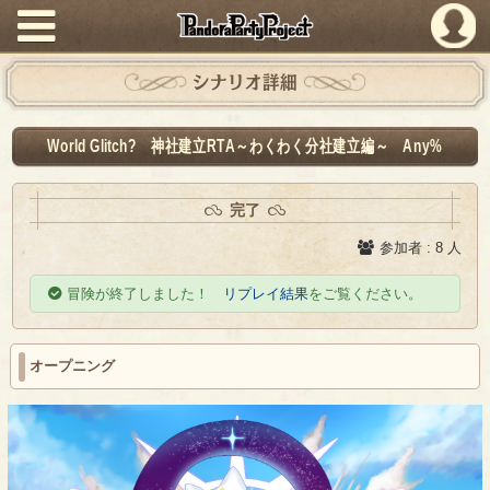
PandoraPartyProject
シナリオ詳細
World Glitch? 神社建立RTA～わくわく分社建立編～ Any%
完了
参加者 : 8 人
冒険が終了しました！
リプレイ結果
をご覧ください。
オープニング