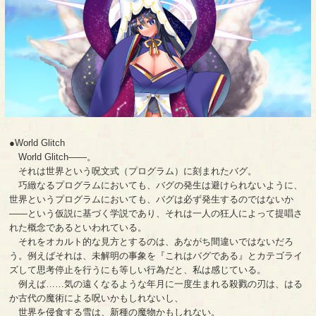
●World Glitch
World Glitch――。
それは世界という呪文式（プログラム）に刻まれたバグ。
巧緻なるプログラムにおいても、バグの発生は避けられないように、
世界というプログラムにおいても、バグは必ず発生するのではないか
――という仮説に基づく学説であり、それは一人の狂人によって提唱さ
れた概念であるといわれている。
それをオカルト的な見方とするのは、あながち間違いではないだろ
う。例えばそれは、未解明の事象を『これはバグである』とカテゴライ
ズして思考停止を行うにも等しい行為だと、私は感じている。
例えば……気の遠くなるような年月に一度生まれる殺戮の刃は、はる
か古代の魔術による呪いかもしれないし、
世界を侵食する雪は、新種の魔物かもしれない。