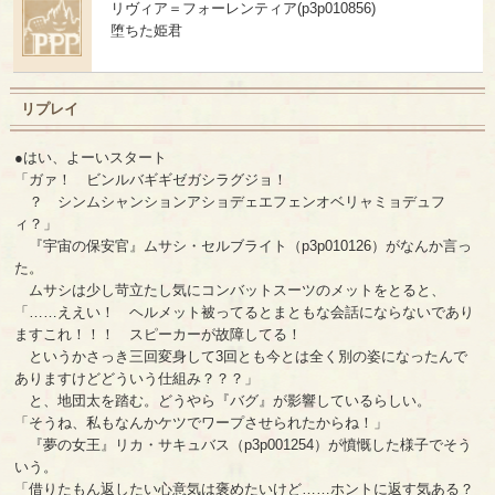
リヴィア＝フォーレンティア(p3p010856)
堕ちた姫君
リプレイ
●はい、よーいスタート
「ガァ！ ビンルバギギゼガシラグジョ！
？ シンムシャンションアショデェエフェンオベリャミョデュフ
ィ？」
『宇宙の保安官』ムサシ・セルブライト（p3p010126）がなんか言っ
た。
ムサシは少し苛立たし気にコンバットスーツのメットをとると、
「……ええい！ ヘルメット被ってるとまともな会話にならないであり
ますこれ！！！ スピーカーが故障してる！
というかさっき三回変身して3回とも今とは全く別の姿になったんで
ありますけどどういう仕組み？？？」
と、地団太を踏む。どうやら『バグ』が影響しているらしい。
「そうね、私もなんかケツでワープさせられたからね！」
『夢の女王』リカ・サキュバス（p3p001254）が憤慨した様子でそう
いう。
「借りたもん返したい心意気は褒めたいけど……ホントに返す気ある？