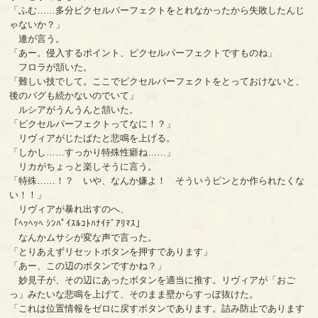
「ふむ……多分ピクセルパーフェクトをとれなかったから失敗したんじ
ゃないか？」
連が言う。
「あー。侵入するポイント、ピクセルパーフェクトですものね」
フロラが頷いた。
「難しい技でして。ここでピクセルパーフェクトをとっておけないと、
後のバグも続かないのでいて」
ルシアがうんうんと頷いた。
「ピクセルパーフェクトってなに！？」
リヴィアがじたばたと悲鳴を上げる。
「しかし……すっかり特殊性癖ね……」
リカがちょっと楽しそうに言う。
「特殊……！？ いや、なんか嫌よ！ そういうピンとか作られたくな
い！！」
リヴィアが暴れ出すのへ、
「ﾍｯﾍｯﾍ ｼﾝﾊﾟｲｽﾙｺﾄﾊﾅｲﾃﾞｱﾘﾏｽ」
なんかムサシが変な声で言った。
「とりあえずリセットボタンを押すであります」
「あー、この辺のボタンですかね？」
妙見子が、その辺にあったボタンを適当に推す。リヴィアが「おご
っ」みたいな悲鳴を上げて、そのまま壁からすっぽ抜けた。
「これは位置情報をゼロに戻すボタンであります。詰み防止であります