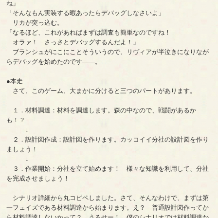
ね」
「そんなもん実装する暇あったらデバッグしなさいよ」
リカが突っ込む。
「なるほど、これがあればまずは調査も簡単なのですね！
オラァ！ さっさとデバッグするんだよ！」
ブランシュがにこにことそういうので、リヴィアが半泣きになりなが
らデバッグを始めたのです――。
●本走
さて、このゲーム、大まかに分けると三つのパートがあります。
１．材料調達：材料を調達します。森の中なので、戦闘があるか
も！？
↓
２．設計図作成：設計図を作ります。カッコイイ分社の設計図を作り
ましょう！
↓
３．作業開始：分社を立て始めます！ 様々な知識を利用して、分社
を完成させましょう！
シナリオ詳細から丸コピペしました。さて、そんなわけで、まずは第
一フェイズである材料調達から始まります。え？ 普通設計図作ってか
ら材料調達しないかって？ うるせー！ 僕のシナリオでは材料調達か