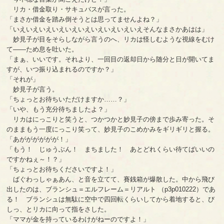
リカ・借金取り・サキュバスが言った。
「まさか借金を踏み倒そうとは思ってませんよね？」
「いえいえいえいえいえいえいえいえいえいえそんなまさかあはは」
妙見子が目をそらしながら言うのへ、リカは怪しむような視線をむけ
て――ため息を吐いた。
「まぁ、いいです。それより、一回目の返却日から随分と日が開いてま
すが、いつ振り込まれるのですか？」
「それが」
妙見子が言う。
「ちょっとお待ちいただけますか……？」
「いや、もう充分待ちましたよ？」
リカはにっこりと笑うと、つかつかと妙見子の傍まで歩み寄った。そ
のままもう一度にっこり笑って、妙見子のこめかみをギリギリと握る。
「あがががががが！」
「もう！ じゅうぶん！ まちました！ あとどれくらい待てばいいの
ですかねぇ～！？」
「ちょっとお待ちくださいですよ！」
ばぐわっしゃぁあん、と音を立てて、賽銭箱が爆散した。中から飛び
出したのは、ブランシュ＝エルフレーム＝リアルト （p3p010222）であ
る！ ブランシュは無駄に空中で四回転くらいしてから着地すると、び
しっ、とリカに向って指をさした。
「ママが金を持っているわけがねーのですよ！」