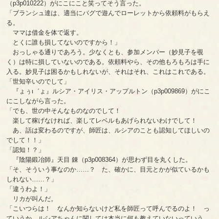
（p3p010222）がにこにこと笑ってそう言った。
「ブランシュ達は、適当にバグで遊んでローレットから依頼料がもらえ
る。
ママは借金を体で返す。
とくに誰も損してないのですから！」
おっしゃる通りであろう。少なくとも、参加メンバー（妙見子を覗
く）は特に損していないのである。依頼料やら、その他もろもろは手に
入る。妙見子は困るかもしれないが、それはそれ、これはこれである。
「世知辛いのでして」
『ょぅι゛ょ』ルシア・アイリス・アップルトン（p3p009869）がにこ
にこしながら言った。
「でも、世の中そんなものなのでして！
楽して稼げなければ、楽してレベルもあげられないわけでして！
あ、話は変わるのですが、師匠は、ルシアのことも認知してほしいの
でして！！」
「認知！？」
『陰陽鍛冶師』天目 錬（p3p008364）が思わず目を丸くした。
「そ、そういう事なのか……？ た、確かに、目元とかが似ているかも
しれない……？」
「違うわよ！」
リカが叫んだ。
「こいつらは！ なんか知らないけど私を師匠って呼んでるのよ！ っ
ていうか、ルシアちゃんに関しては本当に何も教えていないっていう