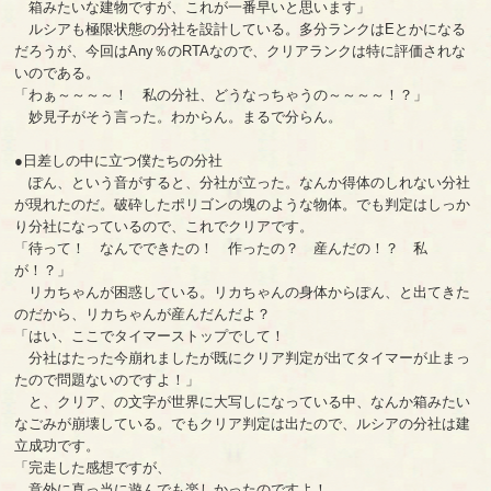
箱みたいな建物ですが、これが一番早いと思います」
ルシアも極限状態の分社を設計している。多分ランクはEとかになる
だろうが、今回はAny％のRTAなので、クリアランクは特に評価されな
いのである。
「わぁ～～～～！ 私の分社、どうなっちゃうの～～～～！？」
妙見子がそう言った。わからん。まるで分らん。
●日差しの中に立つ僕たちの分社
ぽん、という音がすると、分社が立った。なんか得体のしれない分社
が現れたのだ。破砕したポリゴンの塊のような物体。でも判定はしっか
り分社になっているので、これでクリアです。
「待って！ なんでできたの！ 作ったの？ 産んだの！？ 私
が！？」
リカちゃんが困惑している。リカちゃんの身体からぽん、と出てきた
のだから、リカちゃんが産んだんだよ？
「はい、ここでタイマーストップでして！
分社はたった今崩れましたが既にクリア判定が出てタイマーが止まっ
たので問題ないのですよ！」
と、クリア、の文字が世界に大写しになっている中、なんか箱みたい
なごみが崩壊している。でもクリア判定は出たので、ルシアの分社は建
立成功です。
「完走した感想ですが、
意外に真っ当に遊んでも楽しかったのですよ！