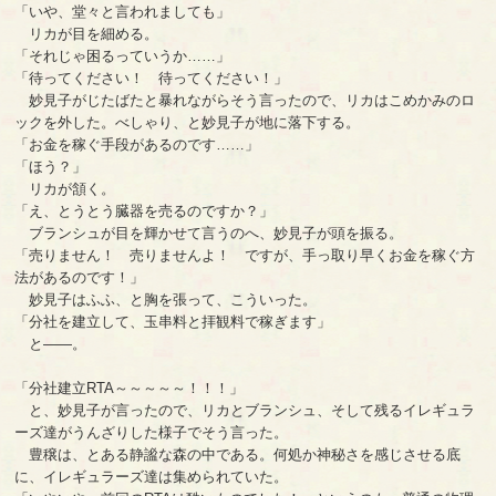
「いや、堂々と言われましても」
リカが目を細める。
「それじゃ困るっていうか……」
「待ってください！ 待ってください！」
妙見子がじたばたと暴れながらそう言ったので、リカはこめかみのロ
ックを外した。べしゃり、と妙見子が地に落下する。
「お金を稼ぐ手段があるのです……」
「ほう？」
リカが頷く。
「え、とうとう臓器を売るのですか？」
ブランシュが目を輝かせて言うのへ、妙見子が頭を振る。
「売りません！ 売りませんよ！ ですが、手っ取り早くお金を稼ぐ方
法があるのです！」
妙見子はふふ、と胸を張って、こういった。
「分社を建立して、玉串料と拝観料で稼ぎます」
と――。
「分社建立RTA～～～～～！！！」
と、妙見子が言ったので、リカとブランシュ、そして残るイレギュラ
ーズ達がうんざりした様子でそう言った。
豊穣は、とある静謐な森の中である。何処か神秘さを感じさせる底
に、イレギュラーズ達は集められていた。