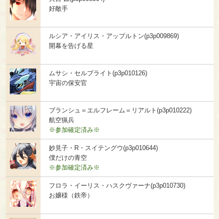
好敵手
ルシア・アイリス・アップルトン(p3p009869)
開幕を告げる星
ムサシ・セルブライト(p3p010126)
宇宙の保安官
ブランシュ＝エルフレーム＝リアルト(p3p010222)
航空猟兵
※参加確定済み※
妙見子・R・スイテングウ(p3p010644)
僕だけの青空
※参加確定済み※
フロラ・イーリス・ハスクヴァーナ(p3p010730)
お嬢様（鉄帝）