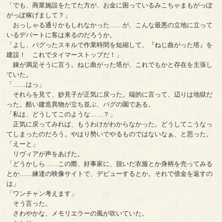
「でも、商業施設をたてた方が、お金に困っているみこちゃまもがっぽ
がっぽ稼げまして？」
おっしゃる通りかもしれなかった……が、こんな最悪の立地に立って
いるデパートに客は来るのだろうか。
「よし、バグったスキルで作業時間を短縮して、『ねじ曲がった塔』を
建設！ これでタイマーストップだ！」
錬が満足そうに言う。ねじ曲がった塔が、これでもかと存在を主張し
ていた。
「……はっ」
それらを見て、妙見子が正気に戻った。端的に言って、辺りは地獄だ
った。酷い建造異物が立ち並ぶ、バグの園である。
「私は、どうしてこのような……？」
正気に戻ってみれば、もうわけがわからなかった。どうしてこうなっ
てしまったのだろう。やはり勢いでやるものではないなぁ、と思った。
「えーと」
リヴィアが声をあげた。
「どうかしら……この際、好事家に、脱いだ衣服とか身柄を売ってみる
とか……練達の映像サイトで、デビューするとか。それで借金を返すの
は」
「ワンチャン考えます」
そう言った。
さわやかな、メモリエラーの風が吹いていた。