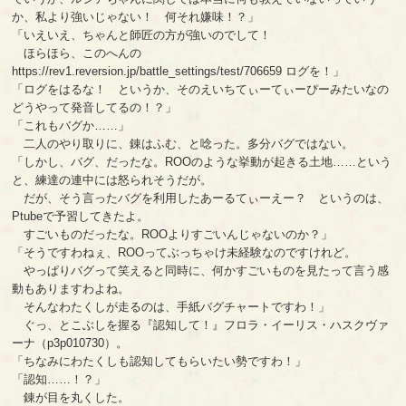
か、私より強いじゃない！ 何それ嫌味！？」
「いえいえ、ちゃんと師匠の方が強いのでして！
ほらほら、このへんの
https://rev1.reversion.jp/battle_settings/test/706659 ログを！」
「ログをはるな！ というか、そのえいちてぃーてぃーぴーみたいなの
どうやって発音してるの！？」
「これもバグか……」
二人のやり取りに、錬はふむ、と唸った。多分バグではない。
「しかし、バグ、だったな。ROOのような挙動が起きる土地……という
と、練達の連中には怒られそうだが。
だが、そう言ったバグを利用したあーるてぃーえー？ というのは、
Ptubeで予習してきたよ。
すごいものだったな。ROOよりすごいんじゃないのか？」
「そうですわねぇ、ROOってぶっちゃけ未経験なのですけれど。
やっぱりバグって笑えると同時に、何かすごいものを見たって言う感
動もありますわよね。
そんなわたくしが走るのは、手紙バグチャートですわ！」
ぐっ、とこぶしを握る『認知して！』フロラ・イーリス・ハスクヴァ
ーナ（p3p010730）。
「ちなみにわたくしも認知してもらいたい勢ですわ！」
「認知……！？」
錬が目を丸くした。