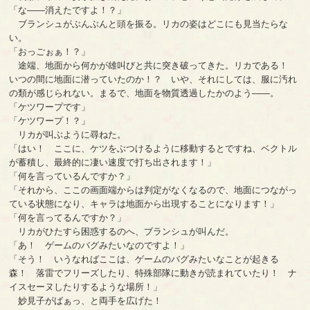
「な――消えたですよ！？」
ブランシュがぶんぶんと頭を振る。リカの姿はどこにも見当たらな
い。
「おっごぉぁ！？」
途端、地面から何かが雄叫びと共に突き破ってきた。リカである！
いつの間に地面に潜っていたのか！？ いや、それにしては、服に汚れ
の類が感じられない。まるで、地面を物質透過したかのよう――。
「ケツワープです」
「ケツワープ！？」
リカが叫ぶように尋ねた。
「はい！ ここに、ケツをぶつけるように移動するとですね、ベクトル
が蓄積し、最終的に凄い速度で打ち出されます！」
「何を言っているんですか？」
「それから、ここの画面端からは判定がなくなるので、地面につながっ
ている状態になり、キャラは地面から出現することになります！」
「何を言ってるんですか？」
リカがひたすら困惑するのへ、ブランシュが叫んだ。
「あ！ ゲームのバグみたいなのですよ！」
「そう！ いうなればここは、ゲームのバグみたいなことが起きる
森！ 落雷でフリーズしたり、特殊部隊に動きが読まれていたり！ ナ
イスセーヌしたりするような場所！」
妙見子がばぁっ、と両手を広げた！