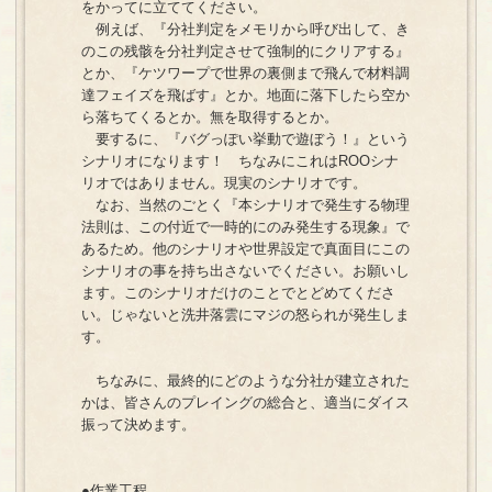
をかってに立ててください。
例えば、『分社判定をメモリから呼び出して、き
のこの残骸を分社判定させて強制的にクリアする』
とか、『ケツワープで世界の裏側まで飛んで材料調
達フェイズを飛ばす』とか。地面に落下したら空か
ら落ちてくるとか。無を取得するとか。
要するに、『バグっぽい挙動で遊ぼう！』という
シナリオになります！ ちなみにこれはROOシナ
リオではありません。現実のシナリオです。
なお、当然のごとく『本シナリオで発生する物理
法則は、この付近で一時的にのみ発生する現象』で
あるため。他のシナリオや世界設定で真面目にこの
シナリオの事を持ち出さないでください。お願いし
ます。このシナリオだけのことでとどめてくださ
い。じゃないと洗井落雲にマジの怒られが発生しま
す。
ちなみに、最終的にどのような分社が建立された
かは、皆さんのプレイングの総合と、適当にダイス
振って決めます。
●作業工程