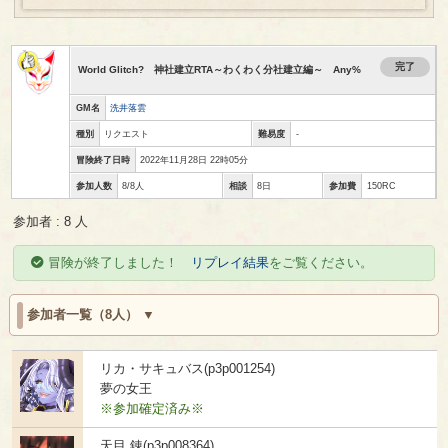
完了
World Glitch? 神社建立RTA～わくわく分社建立編～ Any%
GM名
洗井落雲
種別
リクエスト
難易度
-
冒険終了日時
2022年11月28日 22時05分
参加人数
8/8人
相談
8日
参加費
150RC
参加者 : 8 人
冒険が終了しました！
リプレイ結果
をご覧ください。
参加者一覧（8人）
リカ・サキュバス(p3p001254)
夢の女王
※参加確定済み※
天目 錬(p3p008364)