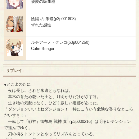
優愛の吸血種
陰陽 の 朱鷺(p3p001808)
ずれた感性
ルチアーノ・グレコ(p3p004260)
Calm Bringer
リプレイ
●とこよのたに
夜は長し。されど永遠ともなれば。
草木の育たぬ乾いた土と、月明かりだけがさす谷。
生き物の気配はなく、ひどく寂しい遺跡があった。
「ダンジョンいいよねダンジョン！ 特にこういう危険な香りなところ
だいすき！」
一転して『戦神』御幣島 戦神 奏（p3p000216）は明るいテンション
で進んでゆく。
刀の柄をトントンとやってリズムをとっている。