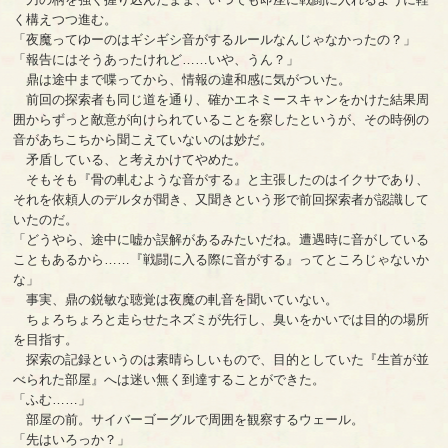
く構えつつ進む。
「夜魔ってゆーのはギシギシ音がするルールなんじゃなかったの？」
「報告にはそうあったけれど……いや、うん？」
鼎は途中まで喋ってから、情報の違和感に気がついた。
前回の探索者も同じ道を通り、確かエネミースキャンをかけた結果周
囲からずっと敵意が向けられていることを察したというが、その時例の
音があちこちから聞こえていないのは妙だ。
矛盾している、と考えかけてやめた。
そもそも『骨の軋むような音がする』と主張したのはイクサであり、
それを依頼人のデルタが聞き、又聞きという形で前回探索者が認識して
いたのだ。
「どうやら、途中に嘘か誤解があるみたいだね。遭遇時に音がしている
こともあるから……『戦闘に入る際に音がする』ってところじゃないか
な」
事実、鼎の鋭敏な聴覚は夜魔の軋音を聞いていない。
ちょろちょろと走らせたネズミが先行し、臭いをかいでは目的の場所
を目指す。
探索の記録というのは素晴らしいもので、目的としていた『生首が並
べられた部屋』へは迷い無く到達することができた。
「ふむ……」
部屋の前。サイバーゴーグルで周囲を観察するウェール。
「先はいろっか？」