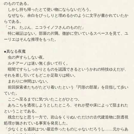
のものである。
しかし持ち帰ったとて使い物にならないだろう。
なぜなら、余白をびっしりと埋めるかのように文字が書かれていたか
らである。
「これ、たぶん、ニコライノフさんのものだ」
特に確証はない。部屋の片隅。微妙に空いているスペースを見て、ユ
ーリエはそんな推理をもった。
●真なる夜魔
虫の声すらしない夜。
ルチアーノは迷い無く歩いて行く。
暗闇ですらしっかりとものを認識できるというかれの特技ゆえだが、
それを差し引いてもどこか足取りは軽い。
まわりに仲間はいない。
前回探索者たちがたどり着いたという『円形の部屋』を目指して歩い
ていた。
ここへ至るまでに気づいたことがひとつ。
あちこちを透視しようとしたところ、それが壁や床によって阻まれた
ということである。
残念だなと思う一方で。岩山をくりぬいただけの古代建造物に防透視
処理が施されている事実を発見した。
「少なくとも遺跡はつい最近作ったものじゃないだろうし……元からあ