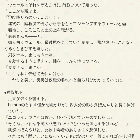
ウェールはそれを守るようにそばについて走った。
「ここから飛ぶよ」
「飛び降りるのか……よし！」
建物の二階程度の高さから手をとってジャンプするウェールと鼎。
着地し、ごろごろと土の上を転がる。
「奏奏さんも――！」
振り向くウェール。最後尾を走っていた奏奏は、飛び降りることなく
くるりときびすを返した。
刀を一本、更にもう一本。
交差するように構えて、踵をしっかり地につける。
「奏奏さん、まさか」
「ここは私に任せて先にいけぃ」
ニヤリと笑い、奏奏は夜魔の群れへと自ら飛びかかっていった。
●神殿地下
足音が強く反響する。
Lumiliaのともす僅かな明かりが、四人分の影を薄ぼんやりと長く伸ば
していた。
「ニコライノフさんは確か、ひどく汚れていたのでしたね」
「そうね。いわゆる廃人状態のついでといった気もするけれど……」
胡蝶はぼんやりと、薬物中毒者のありさまを想像した。
それはもう酷いことになっているものなのだが、仮にそればかりが理