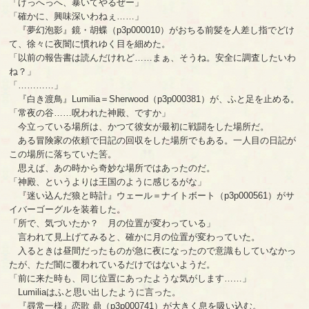
「げっへっへ、暴いてやるぜー」
「確かに、興味深いわねぇ……」
『夢幻泡影』鏡・胡蝶（p3p000010）がおちる前髪を人差し指でどけ
て、徐々に夜闇に慣れゆく目を細めた。
「以前の報告書は読んだけれど……まぁ、そうね。安全に調査したいわ
ね？」
「…………」
『白き渡鳥』Lumilia＝Sherwood（p3p000381）が、ふと足を止める。
「常夜の谷……呪われた神殿、ですか」
今立っている場所は、かつて彼女が最初に戦闘をした場所だ。
ある冒険家の依頼で日記の回収をした場所でもある。一人目の日記が
この場所に落ちていた筈。
思えば、あの時から奇妙な場所ではあったのだ。
「神殿、というよりは王国のように感じるがな」
『迷い込んだ狼と時計』ウェール＝ナイトボート（p3p000561）がサ
イバーゴーグルを装着した。
「所で、気づいたか？ 月の位置が変わっている」
言われて見上げてみると、確かに月の位置が変わっていた。
入るときは昼間だったものが急に夜になったので意識もしていなかっ
たが、ただ闇に覆われているだけではないようだ。
「前に来た時も、同じ位置にあったような気がします……」
Lumiliaはふと思い出したように言った。
『尋常一様』恋歌 鼎（p3p000741）が大きく息を吸い込む。