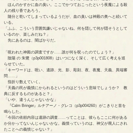
ほんのかすかに血の臭い。ここでかつておこったという夜魔による殺
人の残り香であろう。
随分と乾いてしまっているようだが、血の臭いは神殿の奥へと続いて
いる。
「ふふ、こういう雰囲気嫌いじゃないね。何を隠して何が隠そうとして
いるのか、楽しみだね？」
先にあるのは、闇ばかりだ。
「呪われた神殿の調査ですか……誰が何を呪ったのでしょう？」
陰陽 の 朱鷺（p3p001808）はいつになく深く、そして広く考えを巡
らせていた。
「キーワードは、呪い、遺跡、光、影、彫刻、夜、夜魔、天義、異端審
問……」
指折り数えていく。
「天義の民が義憤にかられるというのはどういう意味でしょうか？ 教
典に反するものがあると？」
「いや、違うんじゃないかな」
『Calm Bringer』ルチアーノ・グレコ（p3p004260）がこきりと首を
鳴らした。
「今回の依頼内容は遺跡の調査……ってことは、彼らもここに何がある
か分かってないんじゃないかな。義憤っていうのは、神父が廃人にされ
たことへの義憤じゃない？」