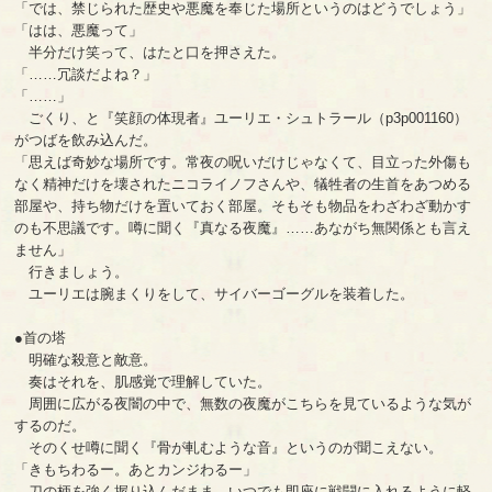
「では、禁じられた歴史や悪魔を奉じた場所というのはどうでしょう」
「はは、悪魔って」
半分だけ笑って、はたと口を押さえた。
「……冗談だよね？」
「……」
ごくり、と『笑顔の体現者』ユーリエ・シュトラール（p3p001160）
がつばを飲み込んだ。
「思えば奇妙な場所です。常夜の呪いだけじゃなくて、目立った外傷も
なく精神だけを壊されたニコライノフさんや、犠牲者の生首をあつめる
部屋や、持ち物だけを置いておく部屋。そもそも物品をわざわざ動かす
のも不思議です。噂に聞く『真なる夜魔』……あながち無関係とも言え
ません」
行きましょう。
ユーリエは腕まくりをして、サイバーゴーグルを装着した。
●首の塔
明確な殺意と敵意。
奏はそれを、肌感覚で理解していた。
周囲に広がる夜闇の中で、無数の夜魔がこちらを見ているような気が
するのだ。
そのくせ噂に聞く『骨が軋むような音』というのが聞こえない。
「きもちわるー。あとカンジわるー」
刀の柄を強く握り込んだまま、いつでも即座に戦闘に入れるように軽