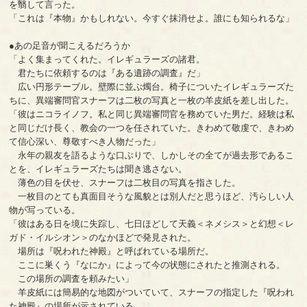
を翳して言った。
「これは『本物』かもしれない。今すぐ抹消せよ。誰にも知られるな」
●あの足音が聞こえるだろうか
「よく集まってくれた。イレギュラーズの諸君。
君たちに依頼するのは『ある遺跡の調査』だ」
広い円形テーブル。壁際に並ぶ燭台。椅子についたイレギュラーズた
ちに、異端審問官スナーフは二枚の写真と一枚の羊皮紙を差し出した。
「彼はニコライノフ。私と同じ異端審問官を務めていた男だ。経験は私
と同じだけ長く、教会の一つを任されていた。きわめて敬虔で、きわめ
て信心深い、尊敬すべき人物だった」
永年の親友を語るような口ぶりで、しかしその全てが過去形であるこ
とを、イレギュラーズたちは聞き逃さない。
薄色の目を伏せ、スナーフは二枚目の写真を指さした。
一枚目のとても真面目そうな風貌とは別人だと思うほど、汚らしい人
物が写っている。
「彼はある日を境に失踪し、七日ほどして天義＜ネメシス＞と幻想＜レ
ガド・イルシオン＞のなかほどで発見された。
場所は『呪われた神殿』と呼ばれている場所だ。
ここに巣くう『なにか』によって今の状態にされたと推測される。
この場所の調査を頼みたい」
羊皮紙には簡易的な地図がついていて、スナーフの指定した『呪われ
た神殿』の場所が示されている。