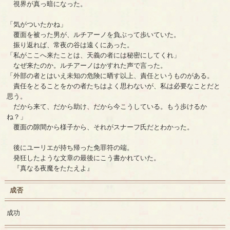
視界が真っ暗になった。
「気がついたかね」
覆面を被った男が、ルチアーノを負ぶって歩いていた。
振り返れば、常夜の谷は遠くにあった。
「私がここへ来たことは、天義の者には秘密にしてくれ」
なぜ来たのか。ルチアーノはかすれた声で言った。
「外部の者とはいえ未知の危険に晒す以上、責任というものがある。
責任をとることをかの者たちはよく思わないが、私は必要なことだと
思う。
だから来て、だから助け、だから今こうしている。もう歩けるか
ね？」
覆面の隙間から様子から、それがスナーフ氏だとわかった。
後にユーリエが持ち帰った免罪符の端。
発狂したような文章の最後にこう書かれていた。
『真なる夜魔をたたえよ』
成否
成功