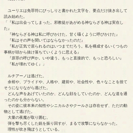
ユーリエは免罪符にびっしりと書かれた文字を、要点だけ抜き出して
読み始めた。
「『私は出会ってしまった。邪教徒があがめる神ならざる神は実在し
た』
『神ならざる神は私に呼びかけた。甘く囁くように呼びかけた』
『私はその声を聞いてはならなかったのだ』
『私が正気で居られるのはいつまでだろう。私を構成するいくつもの
事柄が頭から抜け落ちていくように思える』
『原罪の呼び声か。いや違う。もっと直接的で、もっと恐ろしい』
『私が壊れてゆく』」
ルチアーノは逃げた。
余裕や、プライドや、人格や、建前や、社会性や、色々なことを捨て
そうになりながら逃げた。
どんな声をあげていたのか、どんな顔をしていたのか、どんな道を通
ったのかも分からない。
その姿に彼本来の知性やシニカルさやクールさは存在せず、ただの動
物として逃げた。
大量の夜魔が取り囲む。
弾を撃ち尽くした銃を振り回すが、まるで攻撃にならなかった。
理性が吹き飛ぼうとしている。