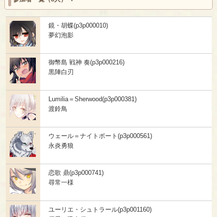
鏡・胡蝶(p3p000010)
夢幻泡影
御幣島 戦神 奏(p3p000216)
黒陣白刃
Lumilia＝Sherwood(p3p000381)
渡鈴鳥
ウェール＝ナイトボート(p3p000561)
永炎勇狼
恋歌 鼎(p3p000741)
尋常一様
ユーリエ・シュトラール(p3p001160)