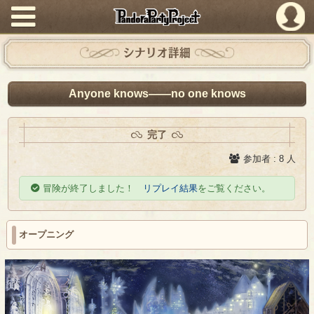
PandoraPartyProject
シナリオ詳細
Anyone knows――no one knows
完了
参加者 : 8 人
冒険が終了しました！
リプレイ結果
をご覧ください。
オープニング