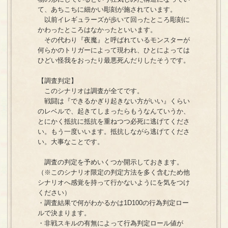
て、あちこちに細かい彫刻が施されています。
以前イレギュラーズが歩いて回ったところ彫刻に
かわったところはなかったといいます。
その代わり『夜魔』と呼ばれているモンスターが
何らかのトリガーによって現われ、ひとによっては
ひどい怪我をおったり最悪死んだりしたそうです。
【調査判定】
このシナリオは調査が全てです。
戦闘は『できるかぎり起きない方がいい』くらい
のレベルで、起きてしまったらもうなんていうか、
とにかく抵抗に抵抗を重ねつつ必死に逃げてくださ
い。もう一度いいます。抵抗しながら逃げてくださ
い。大事なことです。
調査の判定を予めいくつか開示しておきます。
（※このシナリオ限定の判定方法を多く含むため他
シナリオへ感覚を持って行かないようにを気をつけ
ください）
・調査結果で何がわかるかは1D100の行為判定ロー
ルで決まります。
・非戦スキルの有無によって行為判定ロール値が