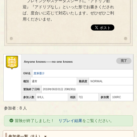
プレイングやステータスシートに『アドリブ歓
迎』『アドリブなし』といった形でお書きくだされ
ば、度合いに応じて対応いたします。ぜひぜひご利
用くださいませ。
完了
Anyone knows――no one knows
GM名
黒筆墨汁
種別
通常
難易度
NORMAL
冒険終了日時
2018年09月01日 20時30分
参加人数
8/8人
相談
7日
参加費
100RC
参加者 : 8 人
冒険が終了しました！
リプレイ結果
をご覧ください。
参加者一覧（8人）