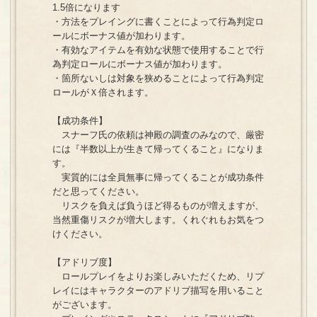
1.5倍になります
・方法をプレイングに書くことによって行為判定ロ
ールにボーナス値が加わります。
・有効なアイテムを有効な状態で使用することで行
為判定ロールにボーナス値が加わります。
・箇所ないしは対象を狭めることによって行為判定
ロールがＸ倍されます。
【成功条件】
スナーフ氏の依頼は神殿の調査のみなので、厳密
には『半数以上が生きて帰ってくること』になりま
す。
実質的には全員無事に帰ってくることが成功条件
だと思ってください。
リスクを負えば負うほど得るものが増えますが、
当然重傷リスクが増大します。くれぐれもお気をつ
けください。
【アドリブ度】
ロールプレイをよりお楽しみいただくため、リプ
レイにはキャラクターのアドリブ描写を用いること
がございます。