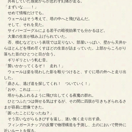
共有していた感覚からか思わず幻痛が走る。
「まずいな……！」
せめて情報だけでも。
ウェールはそう考えて、塔の中へと飛び込んだ。
そして、それを見た。
サイバーゴーグルによる若干の暗視効果でも分かるほど。
大量の生首が積み上げられていた。
否、積むなどという表現では足りない。部屋いっぱい、壁から天井か
らほとんどを埋め尽くすほどの生首が詰まっていた。上部からころがり
落ちた首のひとつと目が合う。
ギリギリという軋む音。
「襲いかかってくるぞ！ 走れ！」
ウェールは姿を現わした影を殴りつけると、すぐに塔の外へと走り出
した。
「鼎さん、逃げ道を探してくれ！ ついていく！」
「おや、これは……」
塔からあふれるように飛び出してくる夜魔の群れ。
ひとつふたつは倒せる気はするが、その間に四肢が引きちぎられるさ
まが容易に想像できた。
「困ったことになったね？」
そう言いながらもきびすを返し、迷い無く走り出す鼎。
フィンガースナップの反響で物理構造を予測し、土のにおいで野外に
近いルートを探る。