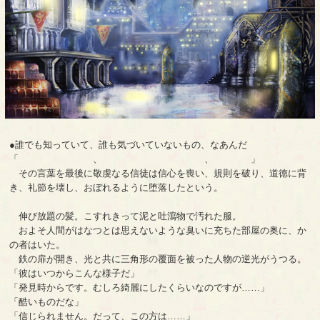
●誰でも知っていて、誰も気づいていないもの、なあんだ
「 、 、 」
その言葉を最後に敬虔なる信徒は信心を喪い、規則を破り、道徳に背
き、礼節を壊し、おぼれるように堕落したという。
伸び放題の髪。こすれきって泥と吐瀉物で汚れた服。
およそ人間がはなつとは思えないような臭いに充ちた部屋の奥に、か
の者はいた。
鉄の扉が開き、光と共に三角形の覆面を被った人物の逆光がうつる。
「彼はいつからこんな様子だ」
「発見時からです。むしろ綺麗にしたくらいなのですが……」
「酷いものだな」
「信じられません。だって、この方は……」