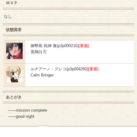
ＭＶＰ
なし
状態異常
御幣島 戦神 奏(p3p000216)
[重傷]
黒陣白刃
ルチアーノ・グレコ(p3p004260)
[重傷]
Calm Bringer
あとがき
――mission complete
――good night