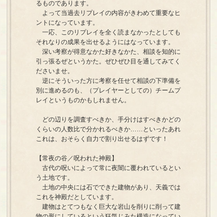
るものであります。
よって当過去リプレイの内容がきわめて重要なヒ
ントになっています。
一応、このリプレイを全く読まなかったとしても
それなりの成果を出せるようにはなっています。
深い考察が得意なかた好きなかた、相談を知的に
引っ張るぜというかた。ぜひぜひ目を通してみてく
ださいませ。
逆にそういった方に考察を任せて相談の下準備を
別に進めるのも、（プレイヤーとしての）チームプ
レイというものかもしれません。
どの辺りを調査すべきか、手分けはすべきかどの
くらいの人数比で分かれるべきか……といったあれ
これは、おそらく自力で割り出せるはずです！
【常夜の谷／呪われた神殿】
古代の呪いによって常に夜闇に覆われているとい
う土地です。
土地の中央には石でできた建物があり、天義では
これを神殿だとしています。
建物はとてつもなく巨大な岩山を削りに削って建
物の形にしているという狂気じみた構造になってい