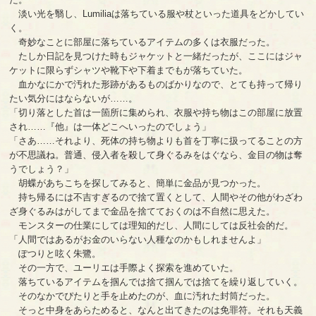
淡い光を翳し、Lumiliaは落ちている服や杖といった道具をどかしてい
く。
奇妙なことに部屋に落ちているアイテムの多くは衣服だった。
たしか日記を見つけた時もジャケットと一緒だったが、ここにはジャ
ケットに限らずシャツや靴下や下着までもが落ちていた。
血かなにかで汚れた形跡があるものばかりなので、とても持って帰り
たい気分にはならないが……。
「切り落とした首は一箇所に集められ、衣服や持ち物はこの部屋に放置
され……『他』は一体どこへいったのでしょう」
「さあ……それより、死体の持ち物よりも首を丁寧に扱ってることの方
が不思議ね。普通、侵入者を殺して身ぐるみをはぐなら、金目の物は奪
うでしょう？」
胡蝶があちこちを探してみると、簡単に金品が見つかった。
持ち帰るには不吉すぎるので捨て置くとして、人間やその他がわざわ
ざ身ぐるみはがしてまで金品を捨てておくのは不自然に思えた。
モンスターの仕業にしては理知的だし、人間にしては反社会的だ。
「人間ではあるがお金のいらない人種なのかもしれませんよ」
ぽつりと呟く朱鷺。
その一方で、ユーリエは手際よく探索を進めていた。
落ちているアイテムを掴んでは捨て掴んでは捨てを繰り返していく。
そのなかでぴたりと手を止めたのが、血に汚れた封筒だった。
そっと中身をあらためると、なんと出てきたのは免罪符。それも天義