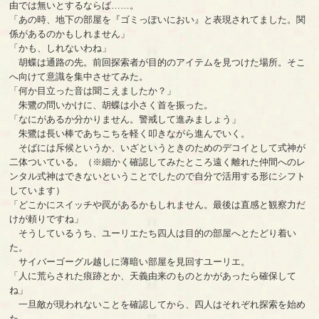
由では無いとするならば……。
「あの時、地下の部屋を『ゴミっぽいにおい』と表現されてました。関
係があるのかもしれません」
「かも、しれないわね」
胡蝶は通路の先。前回探索者が目的のアイテムを見つけた場所。そこ
へ向けて意識を集中させてみた。
「何か目立った音は聞こえましたか？」
朱鷺の問いかけに、胡蝶は小さく首を振った。
「なにがあるか分かりません。警戒して進みましょう」
朱鷺は長い棒であちこちを軽く叩きながら進んでいく。
そばには斥候というか、いざというときのためのデコイとして式神が
二体ついている。（※細かく確認してみたところ遠く離れた仲間へのレ
ンタル式神はできないということでしたので自分で活用する形にシフト
しています）
「どこかにスイッチや罠があるかもしれません。最後は直感と観察力だ
けが頼りですね」
そうしているうち、ユーリエたち四人は目的の部屋へとたどり着い
た。
サイバーゴーグル越しに薄暗い部屋を見回すユーリエ。
「人に荒らされた痕跡とか、天義由来のものとかがあったら確保して
ね」
一旦敵が現われないことを確認してから、四人はそれぞれ探索を始め
た。