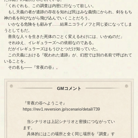
「くれぐれも、この調査は内密に行なって欲しい。
もし天義の者が遺跡の存在を知れば民はみな義憤にかられ、剣をもち
神の名を叫びながら飛び込んでいくことだろう。
いかなる危険をも顧みず……結果ニコライノフと同じ姿になってしま
うとしてもだ。
善良な人々を生きた死体のごとく変えるわけには、いかぬのだ」
それゆえ、イレギュラーズへの依頼なのである。
だがイレギュラーズはもうひとつだけ知っていた。
この天義における『呪われた遺跡』が、幻想では別の名前で呼ばれて
いることを。
その名も――『常夜の谷』。
GMコメント
『常夜の谷へようこそ』
https://rev1.reversion.jp/scenario/detail/739
当シナリオは上記シナリオと密接につながってい
ます。
具体的にはこの場所と全く同じ場所を『調査』す