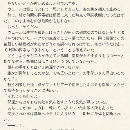
危ないかどうか確かめるよと顎で示す奏。
ウェールは頷こうとして、思いとどまった。奏の腕を掴んで止める。
「待て。確か前回の探索者は部屋に入った時点で戦闘状態になったはず
だ。このまま進むのは危険かもしれない」
「おっと、そうだね」
ウェールは生首を積み上げることが何かの儀式なのではないかとアタ
リをつけていた。イクサの生首がここへ運ばれたなら、同じ要領でその
後新しい犠牲者が出たかどうかも調べられるはずだ。塔というだけあっ
て上階の探索もできるやも、ということも考えていた。
どうしようかと二人が考えている間、奏奏が石の手すりをつつーっと
指でなぞる。指先にはほこりひとつついていなかった。
屋外の手すりとはいえ綺麗すぎやしないか。
「誰かが掃除してるのかな。でも広いよねー。お手伝いさん沢山いるの
かな？」
暫く相談した後、鼎がファミリアーで使役したネズミを部屋に入らせ
て様子をうかがうことに決めた。
「それじゃあ行くよ」
部屋からは今もなお吐き気を催すような臭気が漂っている。
あちこちが血にまみれ、乾いてこびりついた血液の跡もあった。
使役された鼠は部屋へ小走りに入り込み――即座に身体を切断され
た。
「――ッ！」