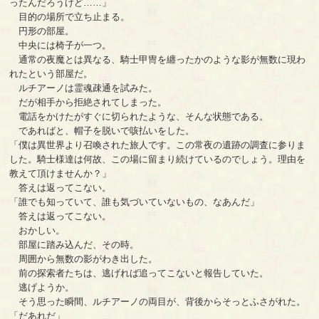
ったんだろうけど……」
目的の場所で立ち止まる。
円形の部屋。
中央には椅子が一つ。
通常の夜魔とは異なる、騎士甲冑を纏ったかのような影が無数に現わ
れたという部屋だ。
ルチアーノは霊魂疎通を試みた。
だが相手から拒絶されてしまった。
電話をかけたがすぐに切られたような、そんな状態である。
であればと、帽子を脱いで咳払いをした。
「僕は異世界より召喚された旅人です。この常夜の遺跡の調査に参りま
した。騎士様達は何故、この場に留まり続けているのでしょう。理由を
教えて頂けませんか？」
答えは返ってこない。
「誰でも知っていて、誰も気づいていないもの、なあんだ」
答えは返ってこない。
おかしい。
部屋に踏み込んだ、その時。
周囲から無数の影がわき出した。
前の探索者たちは、逃げれば追ってこないと報告していた。
逃げようか。
そう思った瞬間、ルチアーノの両目が、背後からそっとふさがれた。
「だあれだ」