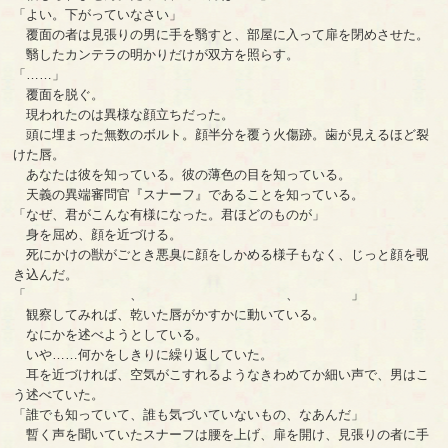
「よい。下がっていなさい」
覆面の者は見張りの男に手を翳すと、部屋に入って扉を閉めさせた。
翳したカンテラの明かりだけが双方を照らす。
「……」
覆面を脱ぐ。
現われたのは異様な顔立ちだった。
頭に埋まった無数のボルト。顔半分を覆う火傷跡。歯が見えるほど裂
けた唇。
あなたは彼を知っている。彼の薄色の目を知っている。
天義の異端審問官『スナーフ』であることを知っている。
「なぜ、君がこんな有様になった。君ほどのものが」
身を屈め、顔を近づける。
死にかけの獣がごとき悪臭に顔をしかめる様子もなく、じっと顔を覗
き込んだ。
「 、 、 」
観察してみれば、乾いた唇がかすかに動いている。
なにかを述べようとしている。
いや……何かをしきりに繰り返していた。
耳を近づければ、空気がこすれるようなきわめてか細い声で、男はこ
う述べていた。
「誰でも知っていて、誰も気づいていないもの、なあんだ」
暫く声を聞いていたスナーフは腰を上げ、扉を開け、見張りの者に手