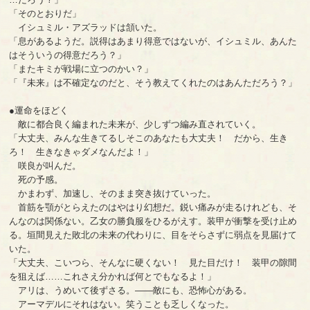
「そのとおりだ」
イシュミル・アズラッドは頷いた。
「息があるようだ。説得はあまり得意ではないが、イシュミル、あんた
はそういうの得意だろう？」
「またキミが戦場に立つのかい？」
「『未来』は不確定なのだと、そう教えてくれたのはあんただろう？」
●運命をほどく
敵に都合良く編まれた未来が、少しずつ編み直されていく。
「大丈夫、みんな生きてるしそこのあなたも大丈夫！ だから、生き
ろ！ 生きなきゃダメなんだよ！」
咲良が叫んだ。
死の予感。
かまわず、加速し、そのまま突き抜けていった。
首筋を顎がとらえたのはやはり幻想だ。鋭い痛みが走るけれども、そ
んなのは関係ない。乙女の勝負服をひるがえす。装甲が衝撃を受け止め
る。垣間見えた敗北の未来の代わりに、目をそらさずに弱点を見届けて
いた。
「大丈夫、こいつら、そんなに硬くない！ 見た目だけ！ 装甲の隙間
を狙えば……これさえ分かれば何とでもなるよ！」
アリは、うめいて後ずさる。――敵にも、恐怖心がある。
アーマデルにそれはない。笑うことも乏しくなった。