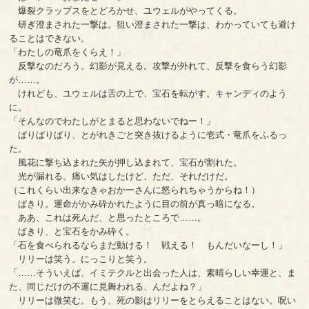
爆裂クラップスをとどろかせ、ユウェルがやってくる。
研ぎ澄まされた一撃は。狙い澄まされた一撃は、わかっていても避け
ることはできない。
「わたしの竜爪をくらえ！」
反撃なのだろう。幻影が見える。攻撃が外れて、反撃を食らう幻影
が……。
けれども、ユウェルは舌の上で、宝石を転がす。キャンディのよう
に。
「そんなのでわたしがとまると思わないでねー！」
ばりばりばり、とがれきごと突き抜けるように壱式・竜爪をふるっ
た。
風花に撃ち込まれた矢が押し込まれて、宝石が割れた。
光が漏れる。痛い気はしたけど、ただ、それだけだ。
（これくらい出来なきゃおかーさんに怒られちゃうからね！）
ぱきり。運命がかみ砕かれたように目の前が真っ暗になる。
ああ、これは死んだ、と思ったところで……。
ばきり、と宝石をかみ砕く。
「石を食べられるならまだ動ける！ 戦える！ もんだいなーし！」
リリーは笑う。にっこりと笑う。
「……そういえば、イミテクルと出会った人は、素晴らしい幸運と、ま
た、同じだけの不運に見舞われる、んだよね？」
リリーは微笑む。もう、死の影はリリーをとらえることはない。呪い