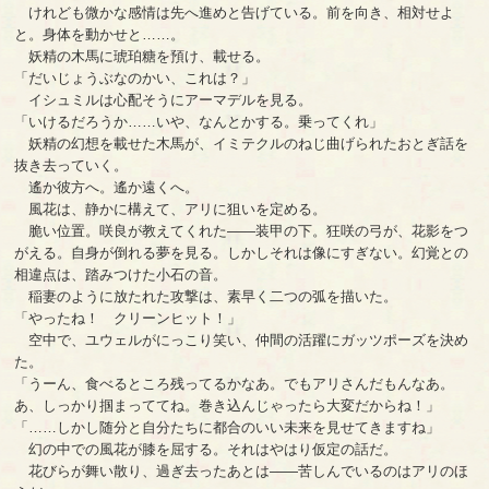
けれども微かな感情は先へ進めと告げている。前を向き、相対せよ
と。身体を動かせと……。
妖精の木馬に琥珀糖を預け、載せる。
「だいじょうぶなのかい、これは？」
イシュミルは心配そうにアーマデルを見る。
「いけるだろうか……いや、なんとかする。乗ってくれ」
妖精の幻想を載せた木馬が、イミテクルのねじ曲げられたおとぎ話を
抜き去っていく。
遙か彼方へ。遙か遠くへ。
風花は、静かに構えて、アリに狙いを定める。
脆い位置。咲良が教えてくれた――装甲の下。狂咲の弓が、花影をつ
がえる。自身が倒れる夢を見る。しかしそれは像にすぎない。幻覚との
相違点は、踏みつけた小石の音。
稲妻のように放たれた攻撃は、素早く二つの弧を描いた。
「やったね！ クリーンヒット！」
空中で、ユウェルがにっこり笑い、仲間の活躍にガッツポーズを決め
た。
「うーん、食べるところ残ってるかなあ。でもアリさんだもんなあ。
あ、しっかり掴まっててね。巻き込んじゃったら大変だからね！」
「……しかし随分と自分たちに都合のいい未来を見せてきますね」
幻の中での風花が膝を屈する。それはやはり仮定の話だ。
花びらが舞い散り、過ぎ去ったあとは――苦しんでいるのはアリのほ