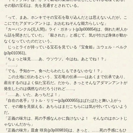
その額の宝石は、先を見通すとされている。
「って、まあ。ホンキでその宝石を取り込んだとは思えないんだが。こ
こにでたアダマンアントは、おおむねそんな能力らしいな」
『カーバンクル(元人間)』ライ・ガネット(p3p008854)は、倒れた村人か
ら話を聞きだしていた。「殺された」と感じて、気が付けば身体が動か
なくなっていたのだという。
じっとライが持っている宝石を見ている『宝食姫』ユウェル・ベルク
(p3p010361)。
「ちょっと味見……あ、ウソウソ。今はね。あとでね！？」
「……」
「でも、予知かー。食べたらわたしもできないかな！？」
この土地に伝わるという、宝石竜の伝承――はあくまで伝承であり、
産出するのはよく似た宝石だ。だから、きっとそんなアダマンアントが
発生したのは偶然なのだろうけれど……。
「……あ、いた、あっちだよ！」
『自在の名手』リトル・リリー(p3p000955)はぱたぱたと舞い上がっ
て、その敵を見据える。あちらはまだこちらには気が付いていないよう
だ。
「正義の味方は、死の予感なんかに負けないよ！ そんなのはホントじ
ゃないんだから」
『正義の味方』皿倉 咲良(p3p009816)は、きっと、……死の予感にもひ