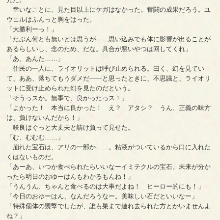
幸いなことに、見た目以上にケガはなかった。奮闘の成果だろう。ユ
ウェルはふんっと胸をはった。
「大勝利ーっ！」
「たぶん何とも無いとは思うが……思い込みでも体に影響が出ることが
あるらしいし、念のため、だな。具合が悪いやつは回してくれ」
「あ、あんた……」
住民の一人に、ライオリットは呼び止められる。曰く、幻を見てい
て、ああ、落ちてもうダメだ――と思ったときに、不思議と、ライオリ
ットに受け止められた幻を見たのだという。
「そうっスか。無事で、良かったっス！」
「よかった！ 本当に良かった！ え？ アタシ？ うん、正義の味方
は、負けないんだから！」
咲良はぐっと大丈夫と請け負って見せた。
「む、むむむ……」
崩れた宝石は、アリの一部か……。粘液がついているから口に入れた
くはないものだ。
「あーあ、いつか食べられたらいいなーイミテクルの宝石。未来が分か
ったら明日のおゆーはんもわかるもんね！」
「うんうん、ちゃんと食べるのは大事だよね！ ヒーロー的にも！」
「今日のおゆーはん、なんだろうなー。美味しい石だといいなー」
「特殊個体の襲撃でしたが、誰も巣まで連れ去られた方とかいませんよ
ね？」