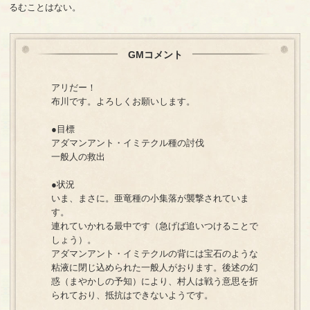
るむことはない。
GMコメント
アリだー！
布川です。よろしくお願いします。
●目標
アダマンアント・イミテクル種の討伐
一般人の救出
●状況
いま、まさに。亜竜種の小集落が襲撃されていま
す。
連れていかれる最中です（急げば追いつけることで
しょう）。
アダマンアント・イミテクルの背には宝石のような
粘液に閉じ込められた一般人がおります。後述の幻
惑（まやかしの予知）により、村人は戦う意思を折
られており、抵抗はできないようです。