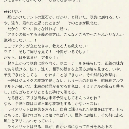
●砕けない
死にかけたアントの宝石が、ぴかり、と輝いた。咲良は崩れる。い
や、違う、崩れたと思ったときが――そのときが敗北だ。
だから、立つ。負けなければ、勝つ。
「アタシの知ってる正義の味方は、こんなところでへこたれたりなんか
絶対にしない……！
ここでアタシが立たなきゃ、救える人も救えない！
立て！ そして周りを見て！ 仲間がいるでしょ！
だから、目を覚ませ、アタシ！」
起き上がって咲良は前を向く。ポニーテールを揺らして、正義の味方
であり続ける。鋭く、速く、相手の動きを上回る加速を見せる。いや、
予測できたとしても――かわすことはできない。その鮮烈な攻撃は。
一匹はジェイクの攻撃で動けない。もう一匹の射線を、蛇銃剣アルフ
ァルドが薙いだ。未練の結晶が奏でる音色は、イミテクルの宝石と共鳴
し、ばらばらとアリとともに砕けて消える。
「なるほど。アリは簡易な未来予知をしてるんっスかね？
なら、予測可能は回避不能な攻撃をするしかないっスね」
ライオリットは住民をおろし、自身に課せられた制限をはずす。もっ
ともっと、強ければもっと速ければいい。巨体は加速し、その前にある
風ごとアリにぶつかっていく。
ライオリットは見る。風が、向かい風になって自分をあおるの