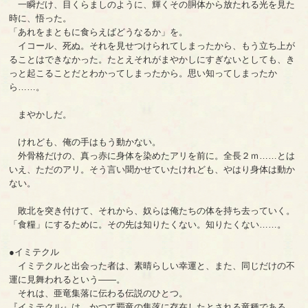
一瞬だけ、目くらましのように、輝くその胴体から放たれる光を見た
時に、悟った。
「あれをまともに食らえばどうなるか」を。
イコール、死ぬ。それを見せつけられてしまったから、もう立ち上が
ることはできなかった。たとえそれがまやかしにすぎないとしても、き
っと起こることだとわかってしまったから。思い知ってしまったか
ら……。
まやかしだ。
けれども、俺の手はもう動かない。
外骨格だけの、真っ赤に身体を染めたアリを前に。全長２ｍ……とは
いえ、ただのアリ。そう言い聞かせていたけれども、やはり身体は動か
ない。
敗北を突き付けて、それから、奴らは俺たちの体を持ち去っていく。
「食糧」にするために。その先は知りたくない。知りたくない……。
●イミテクル
イミテクルと出会った者は、素晴らしい幸運と、また、同じだけの不
運に見舞われるという――。
それは、亜竜集落に伝わる伝説のひとつ。
『イミテクル』は、かつて覇竜の集落に存在したとされる竜種である。