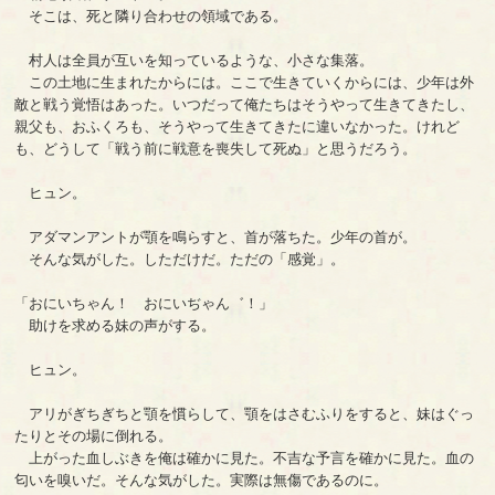
そこは、死と隣り合わせの領域である。
村人は全員が互いを知っているような、小さな集落。
この土地に生まれたからには。ここで生きていくからには、少年は外
敵と戦う覚悟はあった。いつだって俺たちはそうやって生きてきたし、
親父も、おふくろも、そうやって生きてきたに違いなかった。けれど
も、どうして「戦う前に戦意を喪失して死ぬ」と思うだろう。
ヒュン。
アダマンアントが顎を鳴らすと、首が落ちた。少年の首が。
そんな気がした。しただけだ。ただの「感覚」。
「おにいちゃん！ おにいぢゃん゛！」
助けを求める妹の声がする。
ヒュン。
アリがぎちぎちと顎を慣らして、顎をはさむふりをすると、妹はぐっ
たりとその場に倒れる。
上がった血しぶきを俺は確かに見た。不吉な予言を確かに見た。血の
匂いを嗅いだ。そんな気がした。実際は無傷であるのに。