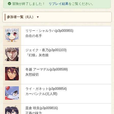
冒険が終了しました！
リプレイ結果
をご覧ください。
参加者一覧（8人）
リリー・シャルラハ(p3p000955)
自在の名手
ジェイク・夜乃(p3p001103)
『幻狼』灰色狼
冬越 アーマデル(p3p008599)
灰想繰切
ライ・ガネット(p3p008854)
カーバンクル(元人間)
皿倉 咲良(p3p009816)
正義の味方