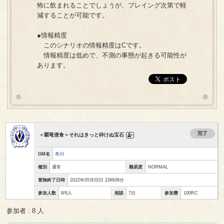
怖に飲まれることでしょうが、プレイング次第で軽
減することが可能です。
●情報精度
このシナリオの情報精度はCです。
情報精度は低めで、不測の事態が起きる可能性が
あります。
完了
＜覇竜侵食＞それはきっと砕けぬ宝石
GM名
布川
種別
通常
難易度
NORMAL
冒険終了日時
2022年05月02日 22時06分
参加人数
8/8人
相談
7日
参加費
100RC
参加者 : 8 人