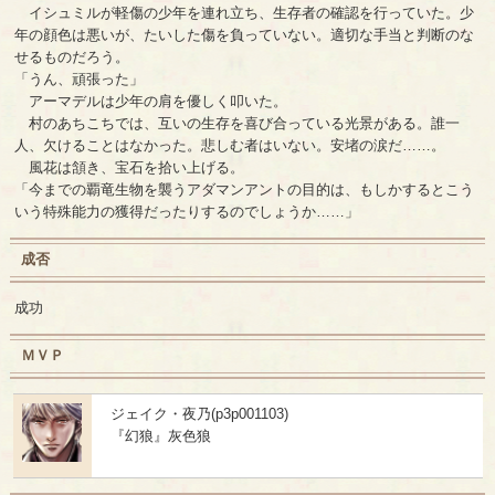
イシュミルが軽傷の少年を連れ立ち、生存者の確認を行っていた。少
年の顔色は悪いが、たいした傷を負っていない。適切な手当と判断のな
せるものだろう。
「うん、頑張った」
アーマデルは少年の肩を優しく叩いた。
村のあちこちでは、互いの生存を喜び合っている光景がある。誰一
人、欠けることはなかった。悲しむ者はいない。安堵の涙だ……。
風花は頷き、宝石を拾い上げる。
「今までの覇竜生物を襲うアダマンアントの目的は、もしかするとこう
いう特殊能力の獲得だったりするのでしょうか……」
成否
成功
ＭＶＰ
ジェイク・夜乃(p3p001103)
『幻狼』灰色狼