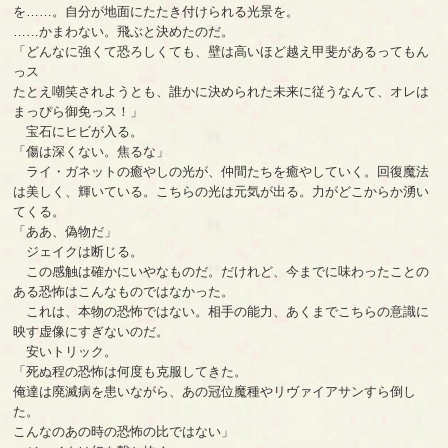
を……。自分が地面にたたき付けられる光景を。
……かまわない。飛ぶと決めたのだ。
「どんなに強くて恐ろしくても、壁は高いほど越え甲斐があるってもん
っス
たとえ嘲笑されようとも、誰かに決められた未来に従うなんて、オレは
まっぴら御免っス！」
宝石にヒビが入る。
「傷は深くない。焦るな」
ライ・ガネットの癒やしの光が、仲間たちを癒やしていく。回復魔法
は美しく、輝いている。こちらの光は元気が出る。力がどこからか湧い
てくる。
「ああ、偽物だ」
ジェイクは断じる。
この感触は確かにいやなものだ。だけれど、今までに味わったことの
ある恐怖はこんなものではなかった。
これは、本物の恐怖ではない。相手の能力、あくまでこちらの意識に
映す虚像にすぎないのだ。
安いトリック。
「死ぬ程の恐怖は何度も克服してきた。
俺達は廃滅病を患いながら、あの冠位魔種やリヴァイアサンすら倒し
た。
こんなのあの時の恐怖の比ではない」