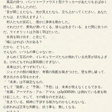
風花の持つ、パンツァーファウスト型クラッカーがあたりをまばゆく
照らし、揺らしたのだ。
「音が聞こえたなら、光が見えたなら、立ち上がってください。あなた
たちは、まだ抗えますよ！」
村人たちが反応し、僅かに身体を動かした。
それだけで、勇気が湧いてくる。彼らは生きている。まだ間に合うの
だ。ライオリットは力強く羽ばたいた。
全員を助け出す、と念じて。
「蟻にはやばい力がある？
だから、どうした。
そんなの、いつもの事じゃないか」
きらめく宝石の中。イレギュラーズたちが倒れている光景が頭をよぎ
る。けれどもそれは蜃気楼にすぎない。
未来は少しずつずれていく。
ジェイクの獣の嗅覚が、奇襲の気配を嗅ぎつけた。壁を押し破って、
突き出される顎をかわす。
「『未来』は不確定なもの。
そして『観察』と『予測』『予想』は、未来が視えなくともできる」
『冬隣』アーマデル・アル・アマル（p3p008599）は倒れている者を助
け起こした。そして、その瞳をのぞき込む。
「生きている。精神に干渉する能力なのかもしれないな。
心折れれば正常な判断も、抗う事も、難しくなる。
…だろう？」