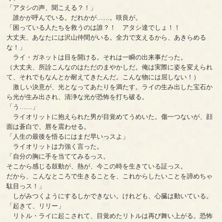
「アタシの声、聞こえる？！」
誰かが呼んでいる。だれかが……。咲良が。
「困っている人たちを救うのは誰？！ アタシ達でしょ！！
大丈夫、あなたには沢山仲間がいる。全力で支えるから、あきらめる
な！」
ライ・ガネットは目を開ける。それは一瞬の出来事だった。
（大丈夫、所詮こんなのはただのまやかしだ。俺は実際に姿を変えられ
て、それでもなんとか耐えてきたんだ。こんな物には屈しない！）
激しい決意が、光となってあたりを満たす。ライの生み出した宝石か
ら光が生み出され、清浄な光が恐怖を打ち破る。
「う……」
ライオリットに抱えられた男が目覚めてうめいた。傷一つないが、顔
面は蒼白で、唇を震わせる。
「人生の最後を悟るにはまだ早いっスよ」
ライオリットは力強く言った。
「自分の胸に手を当ててみるっス。
そこから感じる鼓動が、熱が、今この時を生きている証っス。
だから、こんなところで生きることを、これからしたいことを諦めちゃ
駄目っス！」
しがみつくようにするしかできない。けれども、心臓は動いている。
「起きて、リリー」
リトル・ライに起こされて、目覚めたリトルは再び舞い上がる。恐怖