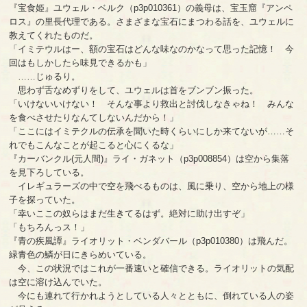
『宝食姫』ユウェル・ベルク（p3p010361）の義母は、宝玉窟『アンペ
ロス』の里長代理である。さまざまな宝石にまつわる話を、ユウェルに
教えてくれたものだ。
「イミテウルはー、額の宝石はどんな味なのかなって思った記憶！ 今
回はもしかしたら味見できるかも」
……じゅるり。
思わず舌なめずりをして、ユウェルは首をブンブン振った。
「いけないいけない！ そんな事より救出と討伐しなきゃね！ みんな
を食べさせたりなんてしないんだから！」
「ここにはイミテクルの伝承を聞いた時くらいにしか来てないが……そ
れでもこんなことが起こると心にくるな」
『カーバンクル(元人間)』ライ・ガネット（p3p008854）は空から集落
を見下ろしている。
イレギュラーズの中で空を飛べるものは、風に乗り、空から地上の様
子を探っていた。
「幸いここの奴らはまだ生きてるはず。絶対に助け出すぞ」
「もちろんっス！」
『青の疾風譚』ライオリット・ベンダバール（p3p010380）は飛んだ。
緑青色の鱗が日にきらめいている。
今、この状況ではこれが一番速いと確信できる。ライオリットの気配
は空に溶け込んでいた。
今にも連れて行かれようとしている人々とともに、倒れている人の姿