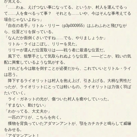
が見える。
「……わぁ、えげつない事になってる。というか、村人を運んでるっ
て……人を食べるって事？ それとも……いや、今はそんな事考えてる
場合じゃないよねっ」
『自在の名手』リトル・リリー（p3p000955）はふわふわと飛びなが
ら、位置どりを探っている。
「なんだか面倒くさいですね……でも、やりましょうか」
リトル・ライはこぼし、リリーを見た。
リリーが選んだ位置取りは――戦う者に最適な位置だ。
風下で、狙撃手として気取られぬような位置。――どこか、戦いの気
配に興奮しているような気がする。
けれども今は敵を倒すことが必要だから、これでいいとリトル・ライ
は思う。
降下するライオリットは村人を抱え上げ、引き上げる。大柄な男性だ
ったが、ライオリットにとっては軽いもの。ライオリットは力強く羽ば
たいていく。
ライ・ガネットの光が、傷ついた村人を癒やしていった。
「すまない、動けない」
「わかってる、大丈夫か」
一匹のアリが、こちらを向く。
獲物を背負っていたアダマンアントが、顎をカチカチと鳴らして威嚇
をみせる。
「アダマンアント！