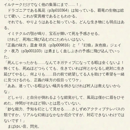
イルナークだけでなく他の集落にまで……！」
ドラゴニアである風花（p3p010364）は知っている。覇竜の生物は総
じて硬い。これが変異種であるともわかる。
それでも、やりようはあると知っている。どんな生き物にも弱点はあ
る。
イミテクルの顎が鳴り、宝石が輝いて死を予感させる。
けれど、死地に飛び込むのにためらいはない。
『正義の味方』皿倉 咲良（p3p009816）と『『幻狼』灰色狼』ジェイ
ク・夜乃（p3p001103）は勇ましく血しぶきの予感に飛び込んでいっ
た。
「死んじゃったかも……なんてネガティブになってる暇は全くないよ！
怖くても、死ぬほどつらくても、生きていれば何とかなるし絶対に生き
延びてやるし、何よりも……目の前で絶望してる人を助けて希望を一緒
に見つけるのも、正義の味方の役目ってワケ」
「ああ。迷っている暇はない蟻共を倒さなければ村人は救えないから
な」
どしゃり、と自分が倒れるような錯覚がして、風花は僅かに眉をひそ
めた。仲間がそれほど弱いとは思っていない。
「妙な能力、予知を幻として見せる……さしずめアクティブテレパスの
類ですか。リアルな幻術はなかなか厄介ですが、対応できないわけでは
ないです！」
まばゆい音。閃光。