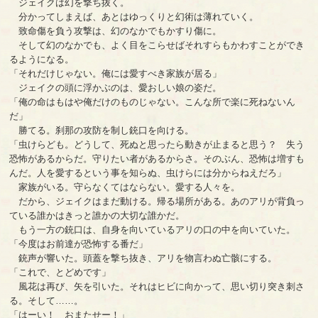
ジェイクは幻を撃ち抜く。
分かってしまえば、あとはゆっくりと幻術は薄れていく。
致命傷を負う攻撃は、幻のなかでもかすり傷に。
そして幻のなかでも、よく目をこらせばそれすらもかわすことができ
るようになる。
「それだけじゃない。俺には愛すべき家族が居る」
ジェイクの頭に浮かぶのは、愛おしい娘の姿だ。
「俺の命はもはや俺だけのものじゃない。こんな所で楽に死ねないん
だ」
勝てる。刹那の攻防を制し銃口を向ける。
「虫けらども。どうして、死ぬと思ったら動きが止まると思う？ 失う
恐怖があるからだ。守りたい者があるからさ。そのぶん、恐怖は増すも
んだ。人を愛するという事を知らぬ、虫けらには分からねえだろ」
家族がいる。守らなくてはならない。愛する人々を。
だから、ジェイクはまだ動ける。帰る場所がある。あのアリが背負っ
ている誰かはきっと誰かの大切な誰かだ。
もう一方の銃口は、自身を向いているアリの口の中を向いていた。
「今度はお前達が恐怖する番だ」
銃声が響いた。頭蓋を撃ち抜き、アリを物言わぬ亡骸にする。
「これで、とどめです」
風花は再び、矢を引いた。それはヒビに向かって、思い切り突き刺さ
る。そして……。
「はーい！ おまたせー！」