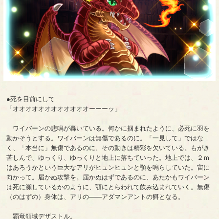
●死を目前にして
「オオオオオオオオオオオオーーーッ」
ワイバーンの悲鳴が轟いている。何かに掴まれたように、必死に羽を
動かそうとする。ワイバーンは無傷であるのに。「一見して」ではな
く、「本当に」無傷であるのに、その動きは精彩を欠いている。もがき
苦しんで、ゆっくり、ゆっくりと地上に落ちていった。地上では、２ｍ
はあろうかという巨大なアリがヒュンヒュンと顎を鳴らしていた。宙に
向かって。届かぬ攻撃を。届かぬはずであるのに、あたかもワイバーン
は死に瀕しているかのように、顎にとらわれて飲み込まれていく。無傷
（のはずの）身体は、アリの――アダマンアントの餌となる。
覇竜領域デザストル。