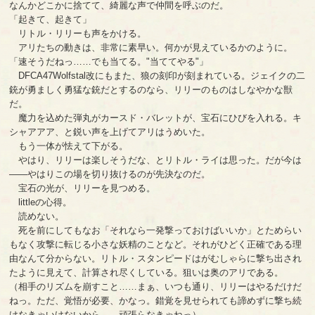
なんかどこかに捨てて、綺麗な声で仲間を呼ぶのだ。
「起きて、起きて」
リトル・リリーも声をかける。
アリたちの動きは、非常に素早い。何かが見えているかのように。
「速そうだねっ……でも当てる。"当ててやる"」
DFCA47Wolfstal改にもまた、狼の刻印が刻まれている。ジェイクの二
銃が勇ましく勇猛な銃だとするのなら、リリーのものはしなやかな獣
だ。
魔力を込めた弾丸がカースド・バレットが、宝石にひびを入れる。キ
シャアアア、と鋭い声を上げてアリはうめいた。
もう一体が怯えて下がる。
やはり、リリーは楽しそうだな、とリトル・ライは思った。だが今は
――やはりこの場を切り抜けるのが先決なのだ。
宝石の光が、リリーを見つめる。
littleの心得。
読めない。
死を前にしてもなお「それなら一発撃っておけばいいか」とためらい
もなく攻撃に転じる小さな妖精のことなど。それがひどく正確である理
由なんて分からない。リトル・スタンピードはがむしゃらに撃ち出され
たように見えて、計算され尽くしている。狙いは奥のアリである。
（相手のリズムを崩すこと……まぁ、いつも通り、リリーはやるだけだ
ねっ。ただ、覚悟が必要、かなっ。錯覚を見せられても諦めずに撃ち続
けなきゃいけないから……頑張らなきゃねっ）