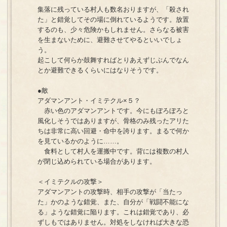
集落に残っている村人も数名おりますが、「殺され
た」と錯覚してその場に倒れているようです。放置
するのも、少々危険かもしれません。さらなる被害
を生まないために、避難させてやるといいでしょ
う。
起こして何らか鼓舞すればとりあえずじぶんでなん
とか避難できるくらいにはなりそうです。
●敵
アダマンアント・イミテクル×５？
赤い色のアダマンアントです。今にもぼろぼろと
風化しそうではありますが、骨格のみ残ったアリた
ちは非常に高い回避・命中を誇ります。まるで何か
を見ているかのように……。
食料として村人を運搬中です。背には複数の村人
が閉じ込められている場合があります。
＜イミテクルの攻撃＞
アダマンアントの攻撃時、相手の攻撃が「当たっ
た」かのような錯覚、また、自分が「戦闘不能にな
る」ような錯覚に陥ります。これは錯覚であり、必
ずしもではありません。対処をしなければ大きな恐