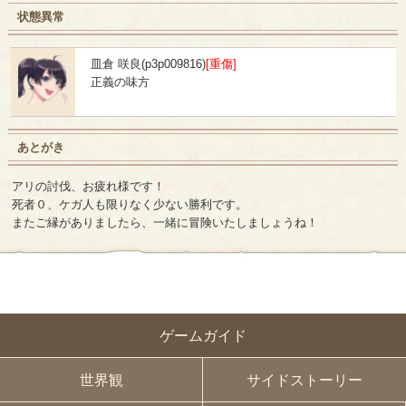
状態異常
皿倉 咲良(p3p009816)
[重傷]
正義の味方
あとがき
アリの討伐、お疲れ様です！
死者０、ケガ人も限りなく少ない勝利です。
またご縁がありましたら、一緒に冒険いたしましょうね！
ゲームガイド
世界観
サイドストーリー