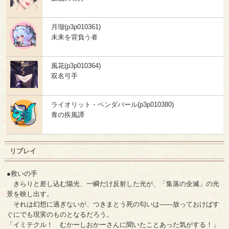
月瑠(p3p010361)
未来を背負う者
風花(p3p010364)
双名弓手
ライオリット・ベンダバール(p3p010380)
青の疾風譚
リプレイ
●救いの手
きらりと差し込む陽光、一瞬だけ反射した光が、「集落の全滅」の光
景を映し出す。
それは幻想に過ぎないが、つきまとう死の匂いは――放っておけばす
ぐにでも現実のものとなるだろう。
「イミテクル！ むかーしおかーさんに聞いたことあった気がする！」