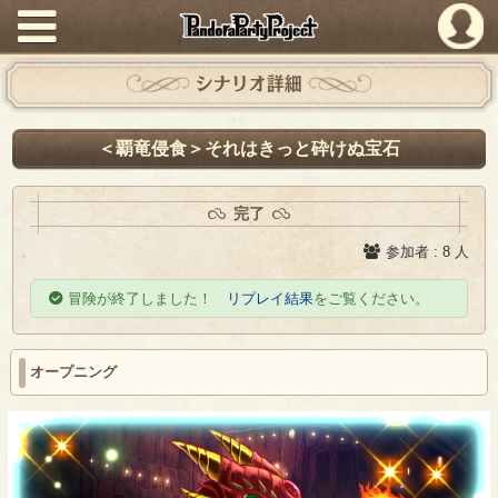
PandoraPartyProject
シナリオ詳細
＜覇竜侵食＞それはきっと砕けぬ宝石
完了
参加者 : 8 人
冒険が終了しました！
リプレイ結果
をご覧ください。
オープニング