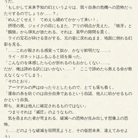
うだ。
「もしかして未来予知の幻というよりは、我々自身の危機への恐怖だっ
たりするのでしょうか……？」
「めんどくせえ！ てめえら纏めてかかって来い！」
摂理の視。ジェイクの目にもまた、アリの弱点が見えた。『狼牙』と
『餓狼』から弾丸が放たれる。それは、装甲の隙間を貫く。
ライの宝石が砕ける音がする。元の姿に戻れぬまま、地面に倒れる幻
影を見る。
「……これが殺される感覚って奴か、かなり鮮明だな……」
ライ・ガネットはふるふると頭を振った。
「こんなのを体感したら心が折れるのもおかしくない……。
だが、俺は諦める訳にはいかない……！ ここで諦めたら救える命が救
えなくなってしまう」
「そのとおり」
アーマデルの声はゆったりとしたもので、とても落ち着く。
「運命の糸を紡ぐのは自分自身であるという自認、他人に紡がせるもの
かという自負。
即ち、未来は他人に確定されるものではない」
つまりそれは『威圧』のようなもの。
気を呑まれた者が苛まれる、破滅への恐怖が生み出しす想像上の恐
怖。
（……どのような破滅を垣間見ようと、その仮想未来、違えてみせよ
う）