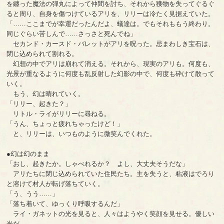
を纏った魔法の弾丸によって仲間を討ち、それから獲物を失ってぐるぐ
ると周り、自身を傷つけているアリを、リリーは冷たく見据えていた。
「……ここまでが幸運だったんだよ、蟻達は。でもそれももう終わり。
同じぐらい苦しんで……さっさと死んでね」
セカンド・カースド・バレットがアリを呪った。忌まわしき宝石は、
閉じ込められて割れる。
幻想の中でアリは崩れて消える。それから、現実のアリも。何度も、
光景が重なるように何度も乱反射した幻影の中で、何度も砕けて散って
いく。
もう、幻は晴れていく。
「リリー、起きた？」
リトル・ライがリリーに尋ねる。
「うん、ちょっと疲れちゃったけど！」
と、リリーは、いつものように微笑んでくれた。
●幻は幻のまま
「おし、起きたか。しゃべれるか？ よし、大丈夫そうだな」
アリたちに閉じ込められていた住民たち。主を失うと、粘液はでろり
と溶けて村人が転げ落ちていく。
「う、うう……」
「落ち着いて、ゆっくり呼吸するんだ」
ライ・ガネットの光を見ると、人々はようやく笑顔を見せる。優しい
光だ。