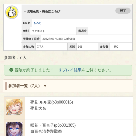
完了
＜琥珀薫風＞梅色ほころび
GM名
もみじ
種別
リクエスト
難易度
-
冒険終了日時
2022年03月16日 22時05分
参加人数
7/7人
相談
9日
参加費
---RC
参加者 : 7 人
冒険が終了しました！
リプレイ結果
をご覧ください。
参加者一覧（7人）
夢見 ルル家(p3p000016)
夢見大名
咲花・百合子(p3p001385)
白百合清楚殺戮拳