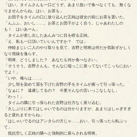
「はい、タイムさんも一口どうぞ。あまり急いで食べなくても、無くな
りませんからね。はい、お茶も」
お団子をタイムの口に放り込んだ正純は彼女の前にお茶を置いた。
「んふふ、おいし……。お茶とお団子がよく合う。じゃあわたしの
も！ はいあーん」
タイムが差し出したあんみつに目を瞠る正純。
「え、私も一口頂いていいんですか？ では」
仲睦まじい二人のやり取りを見て、吉野と明将は何だか気恥ずかしく
なり視線を逸らす。
「明将、どうしました？ あなたも何か食べなさい」
「そうそう。吉野さんも。そんなに端っこに座ってないでこっちにおい
でよ！」
「いや、俺らは……」
少し頬を染めて眉を下げた吉野の手をタイムが握って引っ張った。
「なぁに？ 遠慮してるの？ 今更そんなの言いっこなしなし」
「わっ！」
タイムの隣に引っ張られた吉野は仕方なく座り込む。
「久しぶりに来てはしゃいでるのは分かりますが、あまりはしゃぎすぎ
ると疲れますからね」
「はしゃいでるのはアンタらの方じゃ……おい、引っ張ったら転ぶっ
て」
抵抗空しく正純の隣へと強制的に座らされる明将。