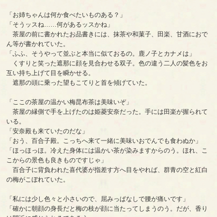
「お姉ちゃんは何か食べたいものある？」
「そうッスね……何があるッスかね」
茶屋の前に書かれたお品書きには、抹茶や和菓子、田楽、甘酒におで
ん等が書かれていた。
「ふふ、そうやって並ぶと本当に似ておるの。鹿ノ子とカナメは」
くすりと笑った遮那に顔を見合わせる双子。色の違う二人の髪色をお
互い持ち上げて目を瞬かせる。
遮那の頭に乗った望もこてりと首を傾げていた。
「ここの茶屋の温かい梅昆布茶は美味いぞ」
茶屋の縁側で手を上げたのは姫菱安奈だった。手には田楽が握られて
いる。
「安奈殿も来ていたのだな」
「おう、百合子殿。こっちへ来て一緒に美味いおでんでも食わぬか」
「ほっほっほ。冷えた身体には温かい茶が染みますからのう。ほれ、こ
こからの景色も良きものですじゃ」
百合子に背負われた喜代婆が指差す方へ目をやれば、群青の空と紅白
の梅がこぼれていた。
「私には少し色々と小さいので、屈みっぱなしで腰が痛いです」
「確かに朝顔の身長だと梅の枝が顔に当たってしまうのう。だが、香り