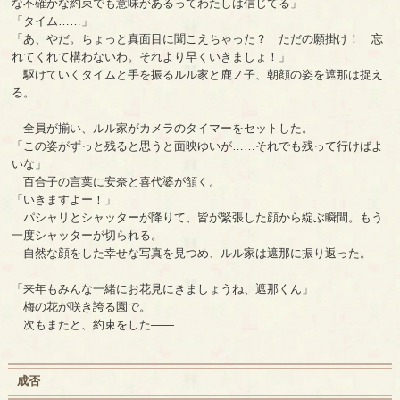
な不確かな約束でも意味があるってわたしは信じてる」
「タイム……」
「あ、やだ。ちょっと真面目に聞こえちゃった？ ただの願掛け！ 忘
れてくれて構わないわ。それより早くいきましょ！」
駆けていくタイムと手を振るルル家と鹿ノ子、朝顔の姿を遮那は捉え
る。
全員が揃い、ルル家がカメラのタイマーをセットした。
「この姿がずっと残ると思うと面映ゆいが……それでも残って行けばよ
いな」
百合子の言葉に安奈と喜代婆が頷く。
「いきますよー！」
パシャリとシャッターが降りて、皆が緊張した顔から綻ぶ瞬間。もう
一度シャッターが切られる。
自然な顔をした幸せな写真を見つめ、ルル家は遮那に振り返った。
「来年もみんな一緒にお花見にきましょうね、遮那くん」
梅の花が咲き誇る園で。
次もまたと、約束をした――
成否