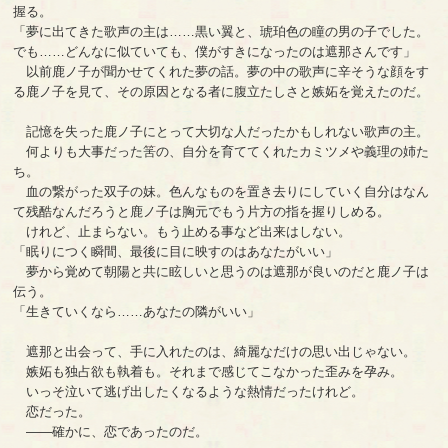
握る。
「夢に出てきた歌声の主は……黒い翼と、琥珀色の瞳の男の子でした。
でも……どんなに似ていても、僕がすきになったのは遮那さんです」
以前鹿ノ子が聞かせてくれた夢の話。夢の中の歌声に辛そうな顔をす
る鹿ノ子を見て、その原因となる者に腹立たしさと嫉妬を覚えたのだ。
記憶を失った鹿ノ子にとって大切な人だったかもしれない歌声の主。
何よりも大事だった筈の、自分を育ててくれたカミツメや義理の姉た
ち。
血の繋がった双子の妹。色んなものを置き去りにしていく自分はなん
て残酷なんだろうと鹿ノ子は胸元でもう片方の指を握りしめる。
けれど、止まらない。もう止める事など出来はしない。
「眠りにつく瞬間、最後に目に映すのはあなたがいい」
夢から覚めて朝陽と共に眩しいと思うのは遮那が良いのだと鹿ノ子は
伝う。
「生きていくなら……あなたの隣がいい」
遮那と出会って、手に入れたのは、綺麗なだけの思い出じゃない。
嫉妬も独占欲も執着も。それまで感じてこなかった歪みを孕み。
いっそ泣いて逃げ出したくなるような熱情だったけれど。
恋だった。
――確かに、恋であったのだ。