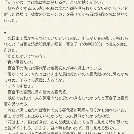
「そうかの、では私は先に降りるぞ。これで拭くが良い」
顔を赤くするルル家が化粧の崩れた顔を見られたくないのだろうと判
断した遮那は、彼女の頭にハンカチを乗せてから石の階段を先に降りて
行った。
●
先日まで雪がちらついていたというのに、すっかり春の兆しが感じら
れると『白百合清楚殺戮拳』咲花・百合子（p3p001385）は指先を空に
向けた。
「あたたかいですのう」
「良い陽気だの」
百合子の傍には喜代婆と姫菱安奈が梅を見上げている。
「暖かくなってきたとはいえまだ風は冷たいので喜代殿の体に障るかも
しれぬ。そろそろ茶屋に入ろうか」
「そうですねぇ」
百合子の言葉に目を細める喜代婆。
以前であれば、人を気遣うなど思いつきもしなかったと百合子は喜代
婆を見つめる。
冷たい風に当たれば老体である喜代婆が風邪を引くかも知れないと、
前までは気にも止めていなかった。人に興味がなかったのだ。
「花はよい、吾は好きだ。どんな状況であっても目に見えて時が動いた
と告げてくれる。ふふふ、吾の時も動いたぞ、目に見える形でな」
というわけでと百合子は安奈と喜代婆に髪を触りながら視線を上げ