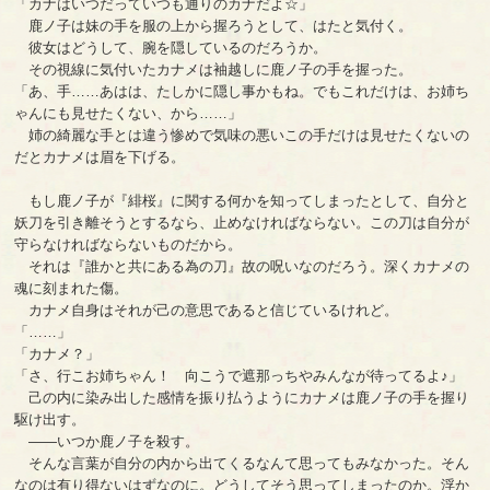
「カナはいつだっていつも通りのカナだよ☆」
鹿ノ子は妹の手を服の上から握ろうとして、はたと気付く。
彼女はどうして、腕を隠しているのだろうか。
その視線に気付いたカナメは袖越しに鹿ノ子の手を握った。
「あ、手……あはは、たしかに隠し事かもね。でもこれだけは、お姉ち
ゃんにも見せたくない、から……」
姉の綺麗な手とは違う惨めで気味の悪いこの手だけは見せたくないの
だとカナメは眉を下げる。
もし鹿ノ子が『緋桜』に関する何かを知ってしまったとして、自分と
妖刀を引き離そうとするなら、止めなければならない。この刀は自分が
守らなければならないものだから。
それは『誰かと共にある為の刀』故の呪いなのだろう。深くカナメの
魂に刻まれた傷。
カナメ自身はそれが己の意思であると信じているけれど。
「……」
「カナメ？」
「さ、行こお姉ちゃん！ 向こうで遮那っちやみんなが待ってるよ♪」
己の内に染み出した感情を振り払うようにカナメは鹿ノ子の手を握り
駆け出す。
――いつか鹿ノ子を殺す。
そんな言葉が自分の内から出てくるなんて思ってもみなかった。そん
なのは有り得ないはずなのに。どうしてそう思ってしまったのか。浮か