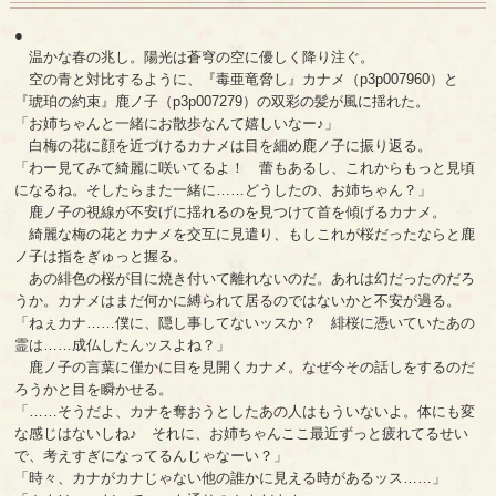
●
温かな春の兆し。陽光は蒼穹の空に優しく降り注ぐ。
空の青と対比するように、『毒亜竜脅し』カナメ（p3p007960）と
『琥珀の約束』鹿ノ子（p3p007279）の双彩の髪が風に揺れた。
「お姉ちゃんと一緒にお散歩なんて嬉しいなー♪」
白梅の花に顔を近づけるカナメは目を細め鹿ノ子に振り返る。
「わー見てみて綺麗に咲いてるよ！ 蕾もあるし、これからもっと見頃
になるね。そしたらまた一緒に……どうしたの、お姉ちゃん？」
鹿ノ子の視線が不安げに揺れるのを見つけて首を傾げるカナメ。
綺麗な梅の花とカナメを交互に見遣り、もしこれが桜だったならと鹿
ノ子は指をぎゅっと握る。
あの緋色の桜が目に焼き付いて離れないのだ。あれは幻だったのだろ
うか。カナメはまだ何かに縛られて居るのではないかと不安が過る。
「ねぇカナ……僕に、隠し事してないッスか？ 緋桜に憑いていたあの
霊は……成仏したんッスよね？」
鹿ノ子の言葉に僅かに目を見開くカナメ。なぜ今その話しをするのだ
ろうかと目を瞬かせる。
「……そうだよ、カナを奪おうとしたあの人はもういないよ。体にも変
な感じはないしね♪ それに、お姉ちゃんここ最近ずっと疲れてるせい
で、考えすぎになってるんじゃなーい？」
「時々、カナがカナじゃない他の誰かに見える時があるッス……」