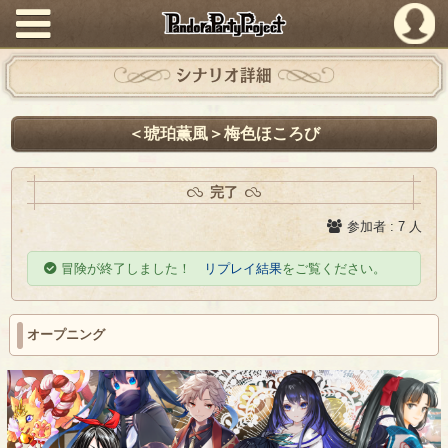
PandoraPartyProject
シナリオ詳細
＜琥珀薫風＞梅色ほころび
完了
参加者 : 7 人
冒険が終了しました！
リプレイ結果
をご覧ください。
オープニング