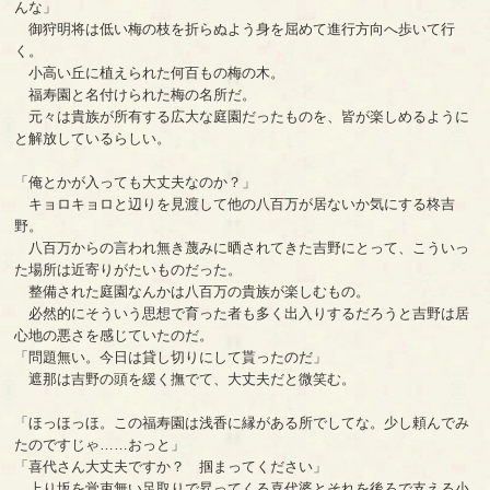
んな」
御狩明将は低い梅の枝を折らぬよう身を屈めて進行方向へ歩いて行
く。
小高い丘に植えられた何百もの梅の木。
福寿園と名付けられた梅の名所だ。
元々は貴族が所有する広大な庭園だったものを、皆が楽しめるように
と解放しているらしい。
「俺とかが入っても大丈夫なのか？」
キョロキョロと辺りを見渡して他の八百万が居ないか気にする柊吉
野。
八百万からの言われ無き蔑みに晒されてきた吉野にとって、こういっ
た場所は近寄りがたいものだった。
整備された庭園なんかは八百万の貴族が楽しむもの。
必然的にそういう思想で育った者も多く出入りするだろうと吉野は居
心地の悪さを感じていたのだ。
「問題無い。今日は貸し切りにして貰ったのだ」
遮那は吉野の頭を緩く撫でて、大丈夫だと微笑む。
「ほっほっほ。この福寿園は浅香に縁がある所でしてな。少し頼んでみ
たのですじゃ……おっと」
「喜代さん大丈夫ですか？ 掴まってください」
上り坂を覚束無い足取りで昇ってくる喜代婆とそれを後ろで支える小