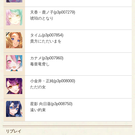
天香・鹿ノ子(p3p007279)
琥珀のとなり
タイム(p3p007854)
貴方にただいまを
カナメ(p3p007960)
毒亜竜脅し
小金井・正純(p3p008000)
ただの女
星影 向日葵(p3p008750)
遠い約束
リプレイ