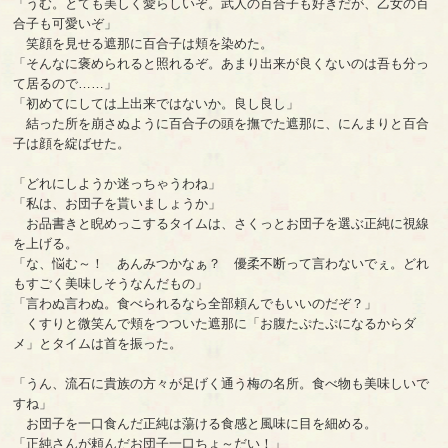
「うむ。とても美しく愛らしいぞ。武人の百合子も好きだが、乙女の百
合子も可愛いぞ」
笑顔を見せる遮那に百合子は頬を染めた。
「そんなに褒められると照れるぞ。あまり出来が良くないのは吾も分っ
て居るので……」
「初めてにしては上出来ではないか。良し良し」
結った所を崩さぬように百合子の頭を撫でた遮那に、にんまりと百合
子は顔を綻ばせた。
「どれにしようか迷っちゃうわね」
「私は、お団子を貰いましょうか」
お品書きと睨めっこするタイムは、さくっとお団子を選ぶ正純に視線
を上げる。
「な、悩む～！ あんみつかなぁ？ 優柔不断って言わないでぇ。どれ
もすごく美味しそうなんだもの」
「言わぬ言わぬ。食べられるなら全部頼んでもいいのだぞ？」
くすりと微笑んで頬をつついた遮那に「お腹たぷたぷになるからダ
メ」とタイムは首を振った。
「うん、流石に貴族の方々が足げく通う梅の名所。食べ物も美味しいで
すね」
お団子を一口食んだ正純は蕩ける食感と風味に目を細める。
「正純さんが頼んだお団子一口ちょ～だい！」