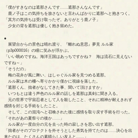
「僕がすきなのは遮那さんです……遮那さんなんです」
鹿ノ子はこの気持ちを放さないと言わんばかりに遮那へと抱きつく。
「其方の気持ちは受け取ったぞ。ありがとう鹿ノ子」
少女の背を遮那は優しく抱き留めた。
●
展望台からの景色は晴れ渡り、『離れぬ意思』夢見 ルル家
（p3p000016）の瞳に笑みが浮かぶ。
「いい眺めですね。海洋王国はあっちですかね？ 海は流石に見えない
ですね～」
「そうだの」
梅の花弁が風に舞い、はしゃぐルル家を見つめる遮那。
ルル家は木の柵へ寄りかかり僅かに視線を落した。
「遮那くん、拙者がなしてきた事、聞いて頂けますか」
いつもとは違う声色のルル家の話しを遮那は真剣に聞き入る。
元の世界で宇宙忍者として人を殺したこと、それに精神が耐えきれず
感情を封じる手術をしたこと。
そして、この混沌へと召喚された後に感情を取り戻す手術を行った。
「それがあの夏祭りの後か……」
ルル家が一度自分の元を去った時の寂しさを思い出す遮那。
「拙者がそのプロテクトを外そうとした勇気を持てたのは……決心を出
来たのは、たくさんの素晴らしい友人と……」