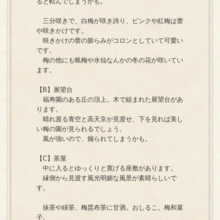
ると転んでしまうかも。
三分咲きで、白梅が咲き誇り、ピンクや紅梅は蕾
や咲きかけです。
咲きかけの蕾の膨らみがコロンとしていて可愛い
です。
梅の他にも蝋梅や水仙なんかの冬の花が咲いてい
ます。
【B】展望台
福寿園のある丘の頂上。木で組まれた展望台があ
ります。
晴れ渡る青空と高天京が見渡せ、下を見れば美し
い梅の園が見られるでしょう。
風が強いので、煽られてしまうかも。
【C】茶屋
中に入るとゆっくりと寛げる座敷があります。
縁側から見渡す風光明媚な風景が素晴らしいで
す。
抹茶や緑茶、梅昆布茶に甘酒。おしるこ。梅和菓
子。