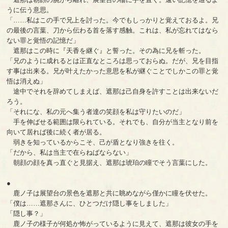
うに伝う意思。
「……私はこの手で兄上を討った。今でもしっかりと覚えておるよ。兄
の最後の言葉、刀から伝わる首を落す感触。これは、私が忘れてはなら
ない罪と覚悟の記憶だ」
遮那はこの時に『天香を継ぐ』と誓った。その為に兄を斬った。
「兄のように成れるとは正直なところは思っておらぬ。だが、兄を目指
す事は出来る。兄が叶えたかった意思を私が継ぐことでしかこの罪と覚
悟は消えぬ」
途中でそれを辞めてしまえば、遮那は己自身を許すことは出来ないだ
ろう。
「それにな、私の元へ集う者達の笑顔を私は守りたいのだ」
手を伸ばせる範囲は限られている。それでも、自分が当主となり前を
向いて居れば後に続く者が居る。
弱きを知っているからこそ、己が盾となり強きを往く。
「だから、私は当主で在らねばならない」
朝顔の顔を真っ直ぐと見据え、遮那は琥珀の瞳でそう言葉にした。
●
鹿ノ子は展望台の景色を遮那と共に眺めながら僅かに瞳を伏せた。
「僕は……遮那さんに、ひとつだけ隠し事をしました」
「隠し事？」
鹿ノ子の様子が何処か怖がっているように見えて、遮那は彼女の手を