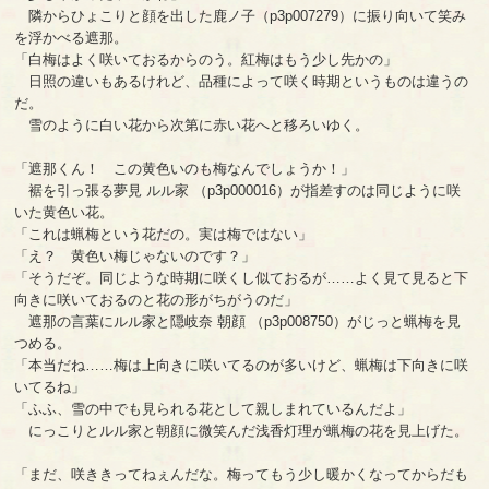
隣からひょこりと顔を出した鹿ノ子（p3p007279）に振り向いて笑み
を浮かべる遮那。
「白梅はよく咲いておるからのう。紅梅はもう少し先かの」
日照の違いもあるけれど、品種によって咲く時期というものは違うの
だ。
雪のように白い花から次第に赤い花へと移ろいゆく。
「遮那くん！ この黄色いのも梅なんでしょうか！」
裾を引っ張る夢見 ルル家 （p3p000016）が指差すのは同じように咲
いた黄色い花。
「これは蝋梅という花だの。実は梅ではない」
「え？ 黄色い梅じゃないのです？」
「そうだぞ。同じような時期に咲くし似ておるが……よく見て見ると下
向きに咲いておるのと花の形がちがうのだ」
遮那の言葉にルル家と隠岐奈 朝顔 （p3p008750）がじっと蝋梅を見
つめる。
「本当だね……梅は上向きに咲いてるのが多いけど、蝋梅は下向きに咲
いてるね」
「ふふ、雪の中でも見られる花として親しまれているんだよ」
にっこりとルル家と朝顔に微笑んだ浅香灯理が蝋梅の花を見上げた。
「まだ、咲ききってねぇんだな。梅ってもう少し暖かくなってからだも