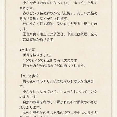
小さな丘は散歩道になっており、ゆっくりと見て
回れます。
赤やピンク色の鮮やかな『紅梅』、美しい気品の
ある『白梅』などが見られます。
枝に小さく咲く梅は、良い香りが身近に感じられ
ます。
景色も良く頂上には展望台、中腹には茶屋、丘の
下には露店があります。
●出来る事
番号を振りました。
1つでも2つでも全部でも大丈夫です。
絞った方がその場面で沢山描写されます。
【A】散歩道
梅の花をゆっくりと眺めながらお散歩が出来ま
す。
小さな丘になっていて、ちょっとしたハイキング
のようです。
自然の段差を利用して置かれた石の階段や小さな
滝があります。
意外と急勾配の所もあるので花に夢中になりすぎ