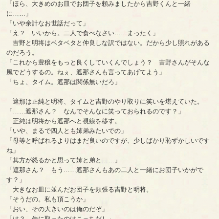
「ほら、大きめのお皿でお団子を頼みましたから吉野くんと一緒
に……」
「いや余計なお世話だって」
「え？ いいから。二人で食べなさい……まったく」
吉野と明将はベタベタと仲良しな訳ではない。だから少し照れがある
のだろう。
「これから豊穣をもっと良くしていくんでしょう？ 吉野さんがそんな
風でどうするの。ねぇ、遮那さんも言ってあげてよう」
「ちょ、タイム。遮那は関係無いだろ」
遮那は正純と明将、タイムと吉野のやり取りに笑いを堪えていた。
「……遮那さん？ なんでそんなに笑っておられるのです？」
正純は明将から遮那へと視線を移す。
「いや、まるで四人とも姉弟みたいでの」
「母等と呼ばれるよりはまだ良いのですが、少しばかり恥ずかしいです
ね」
「其方が怒るかと思って姉と弟と……」
「遮那さん？ もう……遮那さんもあの二人と一緒にお団子いかがで
す？」
大きなお皿に並んだお団子を頬張る吉野と明将。
「そうだの。私も頂こうか」
「おい、その大きいのは俺のだぞ」
「は？ 先に取ったのはこっちだし」