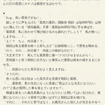
んだ己の意思にカナメは困惑するばかりで。
●
「わぁ、良い景色ですね！」
嬉しそうに声を上げた『真意の選択』隠岐奈 朝顔（p3p008750）は傍
らに飛んでいる『琥珀薫風』天香・遮那(p3n000179)に手を伸ばす。
「遮那君、私に合わせて飛び続けるのも疲れたでしょう？ 私が抱っこ
しますね……！」
「え！？ ちょ、向日葵！？」
朝顔は焦る遮那を軽々と持ち上げ『お姫様抱っこ』で景色を眺める。
「のう、その……向日葵？ 何故この格好なのだ？」
「大丈夫です！ 死んでも遮那君に傷一つつけさせませんから！」
意気揚々と笑う朝顔に仕方ないと微笑んだ遮那は彼女の成すままにさ
せる。
「……此処からだと高天京がよく見えますね」
「そうだの」
色々な思い出が詰まった高天京を見渡す朝顔と遮那。
「……遮那君。君が当主になった直後に”君はどんな当主になりたい
の？”と私が質問した事を覚えていますか？」
権威を振るった義兄長胤のようになりたいと聞いてはいるけれど。複
製になりたいという意味では無いはずだと朝顔は首を傾げる。
「それに……それだと君ではなく、お義兄さんと似た人が当主をやるべ