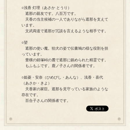
○浅香 灯理（あさか とうり）
遮那の親友です。八百万です。
天香の当主候補の一人でありながら遮那を支えて
います。
文武両道で遮那が冗談を言えるような相手です。
○望
遮那の使い魔。狛犬の姿で伝書鳩の様な役割を担
っています。
豊穣の錆塚峠の麓で遮那に鎮められた精霊です。
もふもふです。鹿ノ子さんの関係者です。
○姫菱・安奈（ひめびし・あんな）、浅香・喜代
（あさか・きよ）
天香家の家臣。遮那を見守っている家族のような
存在です。
百合子さんの関係者です。