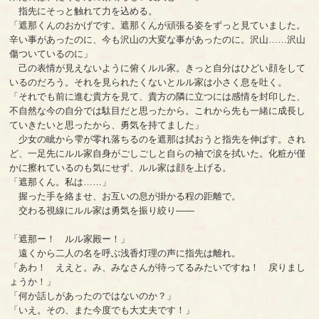
指先にそっと触れて力を込める。
「遮那くんのおかげです。遮那くんが頑張る姿をずっと見ていました。
辛い事があったのに、今も沢山の大変な事があったのに。沢山……沢山
傷ついているのに」
己の表情が見えないように俯くルル家。きっと自分はひどい顔をして
いるのだろう。それを見られたくないとルル家は小さく息を吐く。
「それでも前に進む貴方を見て、貴方の隣に立つには感情を封印した、
不自然な今の自分では駄目だと思ったから。これから先も一緒に成長し
ていきたいと思ったから、勇気を持てました」
少女の眦から雫が零れ落ちるのを遮那は拭おうと指先を伸ばす。され
ど、一足先にルル家自身がごしごしと自らの袖で涙を拭いた。化粧が僅
かに擦れているのも気にせず、ルル家は顔を上げる。
「遮那くん。私は……」
握った手を絡ませ、お互いの息が掛かる程の距離で。
交わる視線にルル家は勇気を振り絞り――
「遮那ー！ ルル家殿ー！」
遠くから二人の名を呼ぶ浅香灯理の声に指先は離れ。
「あわ！ ええと。み、みなさんが待ってるみたいですね！ 戻りまし
ょうか！」
「何か話しがあったのではないのか？」
「いえ。その、また今度でも大丈夫です！」