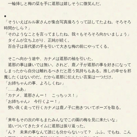
一輪挿しと梅の栞を手に遮那は嬉しそうに微笑んだ。
●
「そういえばルル家さんが集合写真撮ろうって話してたよね。そろそろ
時間かしら？」
「そのようなことを言ってましたね。我々もそろそろ向かいましょう」
タイムが立ち上がり、正純が続く。
百合子は喜代婆の手を引いて大きな梅の前にやってくる。
そこへ向かう途中、カナメは遮那の袖を引いた。
遮那の事は嫌いでは無い。されど、鹿ノ子が遮那の事を好きになって
しまったから自分は離れるべきだと思う気持ちもある。推しの幸せを邪
魔したくはないのだ。だから遮那に伝えたい言葉は一つだけ。
「お姉ちゃんの事、よろしくね♪」
「……ああ」
「カナメ、遮那さんー！ こっちッス！」
「お姉ちゃん♪ 今行くよー！」
勢い良く走って行くカナメは鹿ノ子に抱きついてポーズを取る。
「来年もその次の年もまたみんなでこの園の梅を見に来たいな」
追いついてきたタイムに遮那は振り返った。
「ん？ 未来の事なんて誰にも分からないって？ ふふ。でもね、こん