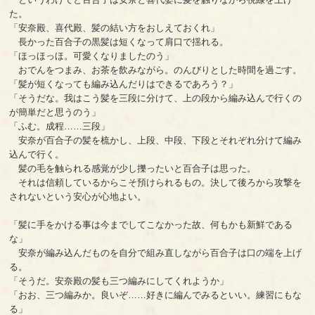
た。
「安奈殿、喜代殿、髪の結い方をおしえておくれ」
長かった百合子の黒髪は短くなって肩口で揺れる。
「ほっほっほ。可愛くなりましたのう」
おでんをつまみ、お茶を飲みながら。のんびりとした時間を過ごす。
「髪が短くなっても編み込んだりはできるであろう？」
「そうだな。我はこう髪を三段に分けて、上の段から編み込んで行くの
が簡単だと思うのう」
「ふむ。成程……三段」
安奈が百合子の髪を梳かし、上段、中段、下段とそれぞれ分けて編み
込んで行く。
髪の毛を触られる感覚が少し擽ったいと百合子は思った。
それは信頼しているからこそ預けられるもの。決して後ろから攻撃を
されないという安心が心地よい。
「髪に手をかける事は今までしてこなかった故、何もかも新鮮である
な」
安奈が編み込んだものを自分で組み直しながら百合子は口の端を上げ
る。
「そうだ。安奈殿の髪も三つ編みにしてくれようか」
「おお、三つ編みか。良いぞ……好きに編んでみるといい。練習にもな
る」