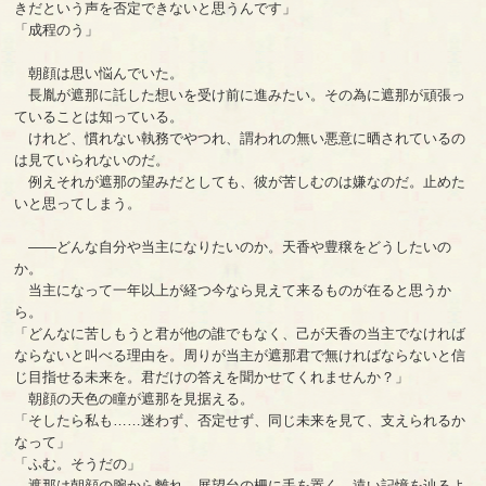
きだという声を否定できないと思うんです」
「成程のう」
朝顔は思い悩んでいた。
長胤が遮那に託した想いを受け前に進みたい。その為に遮那が頑張っ
ていることは知っている。
けれど、慣れない執務でやつれ、謂われの無い悪意に晒されているの
は見ていられないのだ。
例えそれが遮那の望みだとしても、彼が苦しむのは嫌なのだ。止めた
いと思ってしまう。
――どんな自分や当主になりたいのか。天香や豊穣をどうしたいの
か。
当主になって一年以上が経つ今なら見えて来るものが在ると思うか
ら。
「どんなに苦しもうと君が他の誰でもなく、己が天香の当主でなければ
ならないと叫べる理由を。周りが当主が遮那君で無ければならないと信
じ目指せる未来を。君だけの答えを聞かせてくれませんか？」
朝顔の天色の瞳が遮那を見据える。
「そしたら私も……迷わず、否定せず、同じ未来を見て、支えられるか
なって」
「ふむ。そうだの」
遮那は朝顔の腕から離れ、展望台の柵に手を置く。遠い記憶を辿るよ