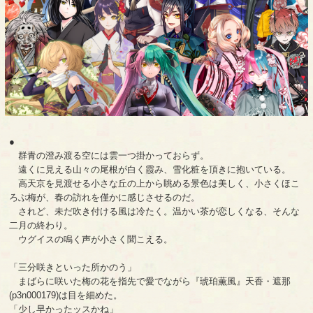
●
群青の澄み渡る空には雲一つ掛かっておらず。
遠くに見える山々の尾根が白く霞み、雪化粧を頂きに抱いている。
高天京を見渡せる小さな丘の上から眺める景色は美しく、小さくほこ
ろぶ梅が、春の訪れを僅かに感じさせるのだ。
されど、未だ吹き付ける風は冷たく。温かい茶が恋しくなる、そんな
二月の終わり。
ウグイスの鳴く声が小さく聞こえる。
「三分咲きといった所かのう」
まばらに咲いた梅の花を指先で愛でながら『琥珀薫風』天香・遮那
(p3n000179)は目を細めた。
「少し早かったッスかね」