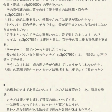
金井・正純 （p3p008000）の姿があった。
その喜代婆の前に背を向けて腰を落すのは咲花・百合子
（p3p001385）だ。
「ほれ、此処に乗る良い。怪我をされては夢見が悪いからな」
「おやおや、百合子殿。そうですな、妾が足手まといになるわけにはい
きませぬものな」
「足手まといなんてそんな事無いわよ。皆で楽しみましょ！ ね？」
タイム （p3p007854）は正純と共に、百合子の背に乗る喜代婆を支え
る。
「そーそー！ 皆でパーっと楽しんじゃお♪」
長い袖をバタバタと振ったカナメ（p3p007960）は、『陽気』な声で
笑って見せる。
そうしなければ、姉の鹿ノ子が心配してしまうかもしれないから。
『梅』の花園で良かったとカナメは安堵する。桜でなくて良かったと
――
●
「結構上の方まであるんだねぇ！ 上の方は展望台？ あ、茶屋を発
見！」
カナメは鹿ノ子を連れて茶屋の前にやってくる。
中は座敷になっており、ゆったりと寛げるようだ。
意外と急な斜面がある散歩道で疲れた足腰が休まるだろう。