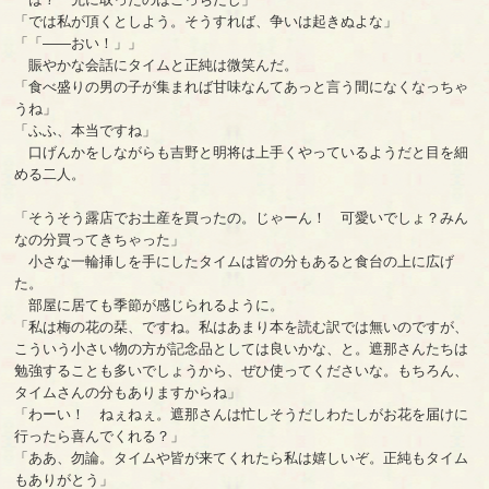
「では私が頂くとしよう。そうすれば、争いは起きぬよな」
「「――おい！」」
賑やかな会話にタイムと正純は微笑んだ。
「食べ盛りの男の子が集まれば甘味なんてあっと言う間になくなっちゃ
うね」
「ふふ、本当ですね」
口げんかをしながらも吉野と明将は上手くやっているようだと目を細
める二人。
「そうそう露店でお土産を買ったの。じゃーん！ 可愛いでしょ？みん
なの分買ってきちゃった」
小さな一輪挿しを手にしたタイムは皆の分もあると食台の上に広げ
た。
部屋に居ても季節が感じられるように。
「私は梅の花の栞、ですね。私はあまり本を読む訳では無いのですが、
こういう小さい物の方が記念品としては良いかな、と。遮那さんたちは
勉強することも多いでしょうから、ぜひ使ってくださいな。もちろん、
タイムさんの分もありますからね」
「わーい！ ねぇねぇ。遮那さんは忙しそうだしわたしがお花を届けに
行ったら喜んでくれる？」
「ああ、勿論。タイムや皆が来てくれたら私は嬉しいぞ。正純もタイム
もありがとう」