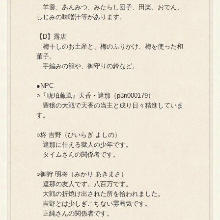
羊羹、あんみつ、みたらし団子、田楽、おでん、
しじみの味噌汁等があります。
【D】露店
梅干しのお土産と、梅のふりかけ、梅を使った和
菓子。
手編みの籠や、御守りの鈴など。
●NPC
○『琥珀薫風』天香・遮那（p3n000179）
豊穣の大戦で天香の当主と成り日々精進していま
す。
○柊 吉野（ひいらぎ よしの）
遮那に仕える獄人の少年です。
タイムさんの関係者です。
○御狩 明将（みかり あきまさ）
遮那の友人です。八百万です。
大戦の折焼け出された所を拾われました。
吉野とは少しぎこちない雰囲気です。
正純さんの関係者です。