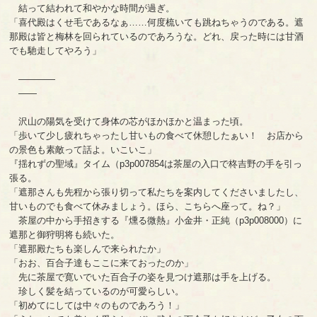
結って結われて和やかな時間が過ぎ。
「喜代殿はくせ毛であるなぁ……何度梳いても跳ねちゃうのである。遮
那殿は皆と梅林を回られているのであろうな。どれ、戻った時には甘酒
でも馳走してやろう」
――――
――
沢山の陽気を受けて身体の芯がほかほかと温まった頃。
「歩いて少し疲れちゃったし甘いもの食べて休憩したぁい！ お店から
の景色も素敵って話よ。いこいこ」
『揺れずの聖域』タイム（p3p007854は茶屋の入口で柊吉野の手を引っ
張る。
「遮那さんも先程から張り切って私たちを案内してくださいましたし、
甘いものでも食べて休みましょう。ほら、こちらへ座って。ね？」
茶屋の中から手招きする『燻る微熱』小金井・正純（p3p008000）に
遮那と御狩明将も続いた。
「遮那殿たちも楽しんで来られたか」
「おお、百合子達もここに来ておったのか」
先に茶屋で寛いでいた百合子の姿を見つけ遮那は手を上げる。
珍しく髪を結っているのが可愛らしい。
「初めてにしては中々のものであろう！」