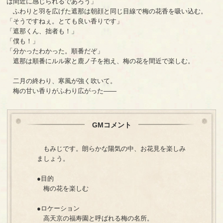
は間近に感じられるであろう」
ふわりと羽を広げた遮那は朝顔と同じ目線で梅の花香を吸い込む。
「そうですねぇ。とても良い香りです」
「遮那くん、拙者も！」
「僕も！」
「分かったわかった。順番だぞ」
遮那は順番にルル家と鹿ノ子を抱え、梅の花を間近で楽しむ。
二月の終わり、寒風が強く吹いて。
梅の甘い香りがふわり広がった――
GMコメント
もみじです。朗らかな陽気の中、お花見を楽しみ
ましょう。
●目的
梅の花を楽しむ
●ロケーション
高天京の福寿園と呼ばれる梅の名所。