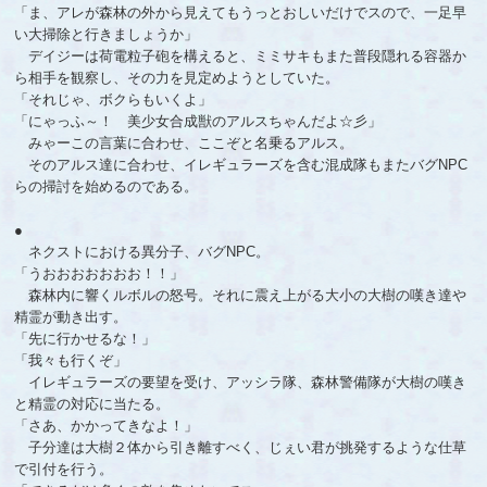
「ま、アレが森林の外から見えてもうっとおしいだけでスので、一足早
い大掃除と行きましょうか」
デイジーは荷電粒子砲を構えると、ミミサキもまた普段隠れる容器か
ら相手を観察し、その力を見定めようとしていた。
「それじゃ、ボクらもいくよ」
「にゃっふ～！ 美少女合成獣のアルスちゃんだよ☆彡」
みゃーこの言葉に合わせ、ここぞと名乗るアルス。
そのアルス達に合わせ、イレギュラーズを含む混成隊もまたバグNPC
らの掃討を始めるのである。
●
ネクストにおける異分子、バグNPC。
「うおおおおおおお！！」
森林内に響くルボルの怒号。それに震え上がる大小の大樹の嘆き達や
精霊が動き出す。
「先に行かせるな！」
「我々も行くぞ」
イレギュラーズの要望を受け、アッシラ隊、森林警備隊が大樹の嘆き
と精霊の対応に当たる。
「さあ、かかってきなよ！」
子分達は大樹２体から引き離すべく、じぇい君が挑発するような仕草
で引付を行う。