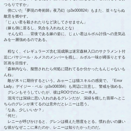
つもりですか」
傍にいた『夢現の奇術師』夜乃幻（p3x000824）もまた、並々ならぬ
敵意を燃やす。
「じぇい君を殺されたりなど決してさせません」
（嫁も側に居るし、気合を入れねえとな）
そんな幻……背後である嫁の姿に、じぇい君はルボル討伐への意気込
みを一層強めるのである。
程なく、イレギュラーズ含む混成隊は迷宮森林入口のサクラメント付
近にパサジール・ルメスのメンバーを残し、ルボル一味が縄張りとする
区画を目指す。
「森林内なら、擬態されたら何処に隠れてるか分かったもんじゃないも
んね」
敵が木々に期待するという。みゃーこは猫スキルの感覚で。『Error
Lady』デイジー・ベル（p3x008384）も周辺に注意し、警戒を強める。
グレンもそうしていたが、彼はROOでのレニー本人。
混沌では深緑に思い入れのあるグレンだが、深緑を模した翡翠へとこ
ちらのグレンが来てるのは意外だとレニーは思う。
「なあ、少しいいか？」
「何だ」
レニーが呼びかけると、グレンは構えた態度をとる。慣れ合いの嫌い
な彼がなぜここに来たのか、レニーは知りたかったのだ。