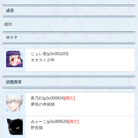
成否
成功
ＭＶＰ
じぇい君(p3x001103)
オオカミ少年
状態異常
夜乃幻(p3x000824)
[死亡]
夢現の奇術師
みゃーこ(p3x009529)
[死亡]
野良猫