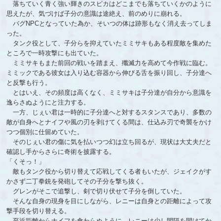
落ちていく青く強い輝きのスピカはどこまでも落ちていくかのように
思えたが、気づけば子分の意識は途絶え、前のめりに崩れる。
バグNPCとなっていた為か、そいつの体は跡形もなく消え去ってしま
った。
タンク役として、子分らを抑えていたミミサキもある程度敵を集めた
ところで一時攻撃にも出ていた。
ミミサキもまた前回の戦いを踏まえ、殲滅力を高めて今作戦に臨む。
ミミックである彼女は入り込む容器から伸びる舌を振り回し、子分達へ
と反撃も行う。
とはいえ、その頻度は高くなく、ミミサキは子分達が自分から意識を
逸らさぬようにと注力する。
一方、じぇい君は一時的に子分達へと対するスタンスであり、多数の
敵が自身へとナイフや風の刃を剥けてくる間は、仕込み刃で奇襲をかけ
つつ個別に仕留めていた。
そのじぇい君の傷に気を払いつつ幻は立ち回るが、現状は大丈夫だと
確認し手からさらに奇術を披露する。
「くそっ！」
敵もタンク役から切り替えて応戦してくる者もいたが、ジェイクがす
かさず二丁拳銃を発砲してその子分を撃ち抜く。
グレンがそこで追撃し、剣で切り伏せて子分を倒していた。
そんな自身の現身を目にしながら、レニーは自身との距離によって攻
撃手段を切り替える。
至近距離からナイフを食わらぬように、レニーは少し間隔を開けてか