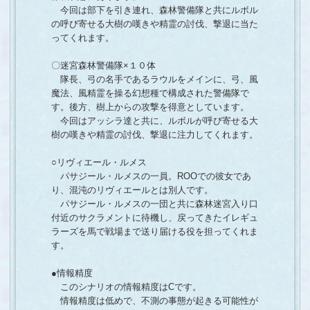
今回は部下を引き連れ、森林警備隊と共にルボル
の呼び寄せる大樹の嘆きや精霊の討伐、撃退に当た
ってくれます。
〇迷宮森林警備隊×１０体
隊長、弓の名手であるラウルをメインに、弓、風
魔法、風精霊を操る幻想種で構成された警備隊で
す。後方、樹上からの攻撃を得意としています。
今回はアッシラ達と共に、ルボルが呼び寄せる大
樹の嘆きや精霊の討伐、撃退に注力してくれます。
○リヴィエール・ルメス
パサジール・ルメスの一員。ROOでの彼女であ
り、混沌のリヴィエールとは別人です。
パサジール・ルメスの一団と共に森林迷宮入り口
付近のサクラメントに待機し、戻ってきたイレギュ
ラーズを馬で戦場まで送り届ける役を担ってくれま
す。
●情報精度
このシナリオの情報精度はCです。
情報精度は低めで、不測の事態が起きる可能性が