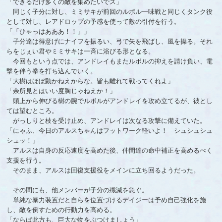
「できるだけ多くの敵を集めたいでス」
同じく子分に対し、ミミサキが前回のルボル一味戦と同じくタンク役
として対し、レアドロップの予感を使って敵の引付を行う。
「「ひゃっはあああ！！」」
子分達は得意げにナイフを振るい、弓で矢を飛ばし、風を操る。それ
らをじぇい君やミミサキは一斉に浴びる形となる。
今回もという点では、アンドレイもまたルボルの抑えを請け負い、電
撃を伴う拳を打ち込んでいく。
「大樹はほぼ動かねえからな。皆も離れて戦ってくれよ」
「余所見とはいい度胸じゃねえか！」
頭上から伸びる樹の腕でルボルがアンドレイを攻め立てるが、彼とし
ては望むところ。
がっしりと枝を受け止め、アンドレイは次なる攻撃に備えていた。
「にゃふ、今日のアルスちゃんはフットワーク軽いよ！ シュシュシュ
シュッ！」
アルスは自身の反応速度を高めた後、仲間達の命中補正を高めるべく
支援を行う。
そのまま、アルスは回復支援役をメインに立ち回るようだった。
その間にも、他メンバーが子分の殲滅を急ぐ。
単純な暴力装置だと自らを位置づけるデイジーは予め自己強化を施
し、敵を倒すための行動力を高める。
「ならば此方も、巨大な物をぶつけましょう」