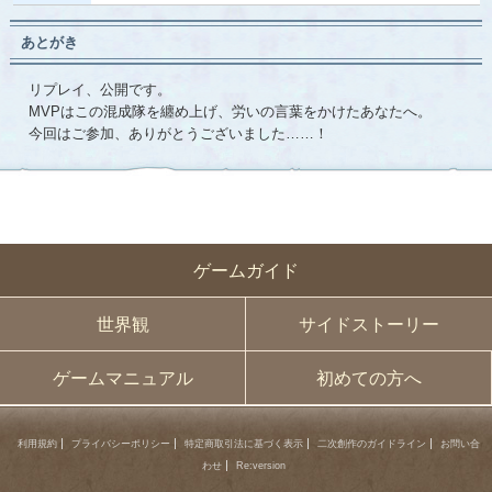
あとがき
リプレイ、公開です。
MVPはこの混成隊を纏め上げ、労いの言葉をかけたあなたへ。
今回はご参加、ありがとうございました……！
ゲームガイド
世界観
サイドストーリー
ゲームマニュアル
初めての方へ
利用規約
プライバシーポリシー
特定商取引法に基づく表示
二次創作のガイドライン
お問い合
わせ
Re:version