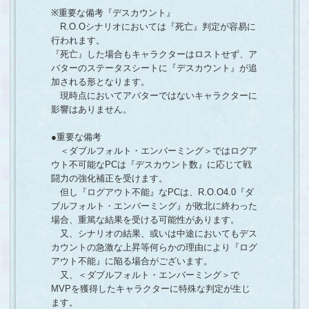
※重要な備考『デスカウント』
R.O.Oシナリオにおいては『死亡』判定が容易に
行われます。
『死亡』した場合もキャラクターはロストせず、ア
バターのステータスシートに『デスカウント』が追
加される形となります。
現時点においてアバターではないキャラクターに
影響はありません。
●重要な備考
＜ダブルフォルト・エンバーミング＞ではログア
ウト不可能なPCは『デスカウント数』に応じて戦
闘力の強化補正を受けます。
但し『ログアウト不能』なPCは、R.O.O4.0『ダ
ブルフォルト・エンバーミング』が敗北に終わった
場合、重篤な結果を受ける可能性があります。
又、シナリオの結果、或いは中途においてもデス
カウントの急激な上昇等何らかの理由により『ログ
アウト不能』に陥る場合がございます。
又、＜ダブルフォルト・エンバーミング＞で
MVPを獲得したキャラクターに特殊な判定が生じ
ます。