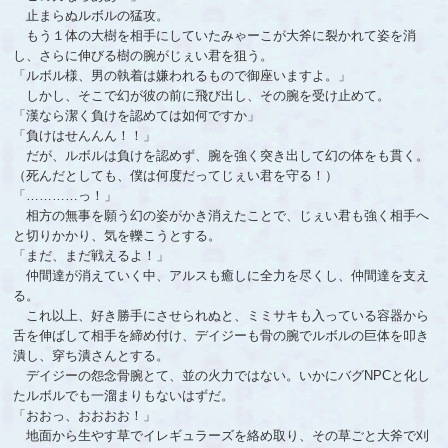
止まらぬルボルの猛攻。
もう１体の大樹を相手にしていたみゃーこが大斧に裂かれて姿を消
し、さらに伸びる樹の腕がじぇい君を狙う。
「ルボル様、男の執着は嫌われるもので御座いますよ。」
しかし、そこで幻が彼の前に飛び出し、その腕を受け止めて。
「漢なら潔く負けを認めては如何ですか」
「負けはせんんん！！」
だが、ルボルは負けを認めず、腕を強く突き出して幻の体をも貫く。
（死んだとしても、僕は何度だってじぇい君を守る！）
「…………っ！」
相方の無事を願う幻の姿がかき消えたことで、じぇい君も強く相手へ
と切りかかり、気を轢こうとする。
「まだ、まだ戦えるよ！」
仲間達が消えていく中、アルスも癒しに全力を尽くし、仲間達を支え
る。
これ以上、好き勝手にさせられぬと、ミミサキも入っている容器から
舌を伸ばして相手を締め付け、デイジーも骨の腕でルボルの巨体を叩き
潰し、穿ち潰さんとする。
デイジーの怨念骨腕とて、並の火力ではない。いかにバグNPCと化し
たルボルでも一溜まりもないはずだ。
「おおっ、おおおお！」
地面から生やす草でイレギュラーズを絡め取り、その草ごと大斧で刈