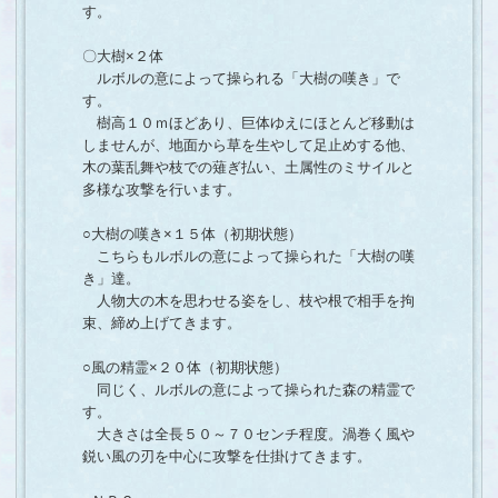
す。
〇大樹×２体
ルボルの意によって操られる「大樹の嘆き」で
す。
樹高１０ｍほどあり、巨体ゆえにほとんど移動は
しませんが、地面から草を生やして足止めする他、
木の葉乱舞や枝での薙ぎ払い、土属性のミサイルと
多様な攻撃を行います。
○大樹の嘆き×１５体（初期状態）
こちらもルボルの意によって操られた「大樹の嘆
き」達。
人物大の木を思わせる姿をし、枝や根で相手を拘
束、締め上げてきます。
○風の精霊×２０体（初期状態）
同じく、ルボルの意によって操られた森の精霊で
す。
大きさは全長５０～７０センチ程度。渦巻く風や
鋭い風の刃を中心に攻撃を仕掛けてきます。