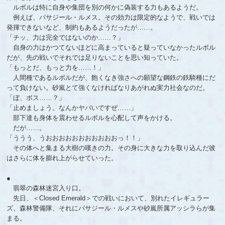
ルボルは特に自身や集団を別の何かに偽装する力もあるようだ。
例えば、パサジール・ルメス。その効力は限定的なようで、戦いでは
発揮できないなど、制約もあるようだったが……。
「チッ、力は完全ではないのか……？」
自身の力はかつてないほどに高まっていると疑っていなかったルボル
だが、先の戦いでそれでは足りないことを思い知っていた。
「もっとだ、もっと力を……！」
人間種であるルボルだが、飽くなき強さへの願望な鋼鉄の鉄騎種にだ
って負けない。砂嵐とて強くなければなりあがれぬ実力社会なのだ。
「ぼ、ボス……？」
「止めましょう。なんかヤバいですぜ……」
部下達も身体を震わせるルボルを心配して声をかける。
だが……。
「ううう、うおおおおおおおおおおおっ！！」
その体へと集まる大樹の嘆きの力。その身に大きな力を取り込んだ彼
はさらに体を膨れ上がらせていった。
●
翡翠の森林迷宮入り口。
先日、＜Closed Emerald＞での戦いにおいて、別れたイレギュラー
ズ、森林警備隊、それにパサジール・ルメスや砂嵐所属アッシラらが集
まる。