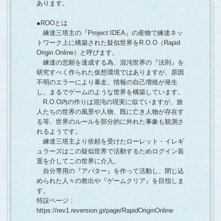
あります。
●ROOとは
練達三塔主の『Project:IDEA』の産物で練達ネッ
トワーク上に構築された疑似世界をR.O.O（Rapid
Origin Online）と呼びます。
練達の悲願を達成する為、混沌世界の『法則』を
研究すべく作られた仮想環境ではありますが、原因
不明のエラーにより暴走。情報の自己増殖が発生
し、まるでゲームのような世界を構築しています。
R.O.O内の作りは混沌の現実に似ていますが、旅
人たちの世界の風景や人物、既に亡き人物が存在す
る等、世界のルールを部分的に外れた事象も観測さ
れるようです。
練達三塔主より依頼を受けたローレット・イレギ
ュラーズはこの疑似世界で活動するためログイン装
置を介してこの世界に介入。
自分専用の『アバター』を作って活動し、閉じ込
められた人々の救出や『ゲームクリア』を目指しま
す。
特設ページ：
https://rev1.reversion.jp/page/RapidOriginOnline