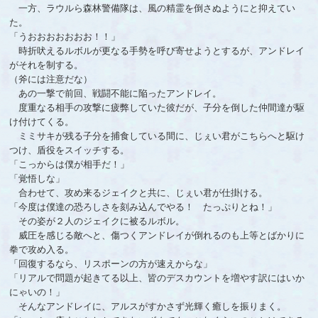
一方、ラウルら森林警備隊は、風の精霊を倒さぬようにと抑えてい
た。
「うおおおおおおお！！」
時折吠えるルボルが更なる手勢を呼び寄せようとするが、アンドレイ
がそれを制する。
（斧には注意だな）
あの一撃で前回、戦闘不能に陥ったアンドレイ。
度重なる相手の攻撃に疲弊していた彼だが、子分を倒した仲間達が駆
け付けてくる。
ミミサキが残る子分を捕食している間に、じぇい君がこちらへと駆け
つけ、盾役をスイッチする。
「こっからは僕が相手だ！」
「覚悟しな」
合わせて、攻め来るジェイクと共に、じぇい君が仕掛ける。
「今度は僕達の恐ろしさを刻み込んでやる！ たっぷりとね！」
その姿が２人のジェイクに被るルボル。
威圧を感じる敵へと、傷つくアンドレイが倒れるのも上等とばかりに
拳で攻め入る。
「回復するなら、リスポーンの方が速えからな」
「リアルで問題が起きてる以上、皆のデスカウントを増やす訳にはいか
にゃいの！」
そんなアンドレイに、アルスがすかさず光輝く癒しを振りまく。