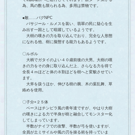
為、馬の数も限られる為、多用は禁物です。
●敵……バグNPC
パサジール・ルメスを装い、翡翠の民に疑心を生
み出す一因として暗躍しているようです。
大樹の嘆きの力を取り込んでおり、完全な人形態
になれる他、樹に擬態する能力もあるようです。
〇ルボル
大柄でガタイのよい４０歳前後の大男。大樹の嘆
きの力をその身に取り込んだ上、さらなる力を得て
全長４ｍほどと体の８割ほどを樹へと変貌させてい
ます。
大斧を扱うほか、伸びる樹の腕、木の葉乱舞、草
絡めを使用。
〇子分×２５体
ベースはチンピラ風の青年達ですが、やはり大樹
の嘆きによる力で半身が樹と融合してモンスター化
してしまっています。
半数がナイフでの攻撃、半数が弓を使いますが、
全員が土ミサイルや風の刃を操る術を持っていま