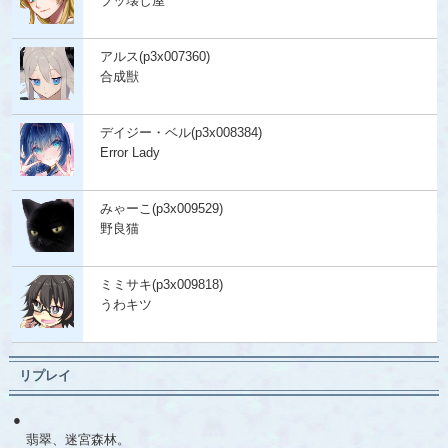
ブッ壊し屋
アルス(p3x007360)
合成獣
デイジー・ベル(p3x008384)
Error Lady
みゃーこ(p3x009529)
野良猫
ミミサキ(p3x009818)
うわキツ
リプレイ
●
翡翠、迷宮森林。