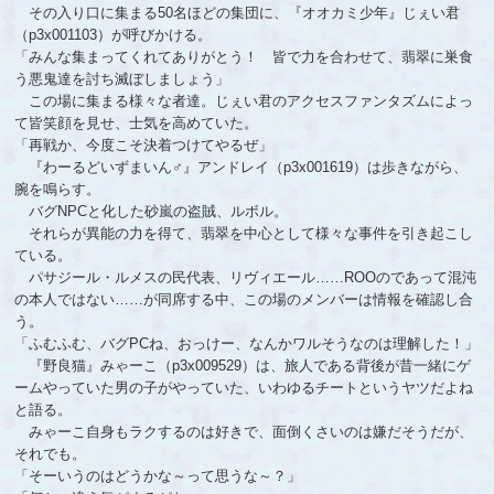
その入り口に集まる50名ほどの集団に、『オオカミ少年』じぇい君
（p3x001103）が呼びかける。
「みんな集まってくれてありがとう！ 皆で力を合わせて、翡翠に巣食
う悪鬼達を討ち滅ぼしましょう」
この場に集まる様々な者達。じぇい君のアクセスファンタズムによっ
て皆笑顔を見せ、士気を高めていた。
「再戦か、今度こそ決着つけてやるぜ」
『わーるどいずまいん♂』アンドレイ（p3x001619）は歩きながら、
腕を鳴らす。
バグNPCと化した砂嵐の盗賊、ルボル。
それらが異能の力を得て、翡翠を中心として様々な事件を引き起こし
ている。
パサジール・ルメスの民代表、リヴィエール……ROOのであって混沌
の本人ではない……が同席する中、この場のメンバーは情報を確認し合
う。
「ふむふむ、バグPCね、おっけー、なんかワルそうなのは理解した！」
『野良猫』みゃーこ（p3x009529）は、旅人である背後が昔一緒にゲ
ームやっていた男の子がやっていた、いわゆるチートというヤツだよね
と語る。
みゃーこ自身もラクするのは好きで、面倒くさいのは嫌だそうだが、
それでも。
「そーいうのはどうかな～って思うな～？」