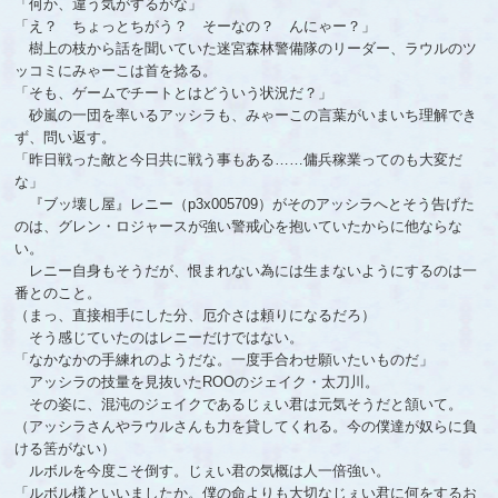
「何か、違う気がするがな」
「え？ ちょっとちがう？ そーなの？ んにゃー？」
樹上の枝から話を聞いていた迷宮森林警備隊のリーダー、ラウルのツ
ッコミにみゃーこは首を捻る。
「そも、ゲームでチートとはどういう状況だ？」
砂嵐の一団を率いるアッシラも、みゃーこの言葉がいまいち理解でき
ず、問い返す。
「昨日戦った敵と今日共に戦う事もある……傭兵稼業ってのも大変だ
な」
『ブッ壊し屋』レニー（p3x005709）がそのアッシラへとそう告げた
のは、グレン・ロジャースが強い警戒心を抱いていたからに他ならな
い。
レニー自身もそうだが、恨まれない為には生まないようにするのは一
番とのこと。
（まっ、直接相手にした分、厄介さは頼りになるだろ）
そう感じていたのはレニーだけではない。
「なかなかの手練れのようだな。一度手合わせ願いたいものだ」
アッシラの技量を見抜いたROOのジェイク・太刀川。
その姿に、混沌のジェイクであるじぇい君は元気そうだと頷いて。
（アッシラさんやラウルさんも力を貸してくれる。今の僕達が奴らに負
ける筈がない）
ルボルを今度こそ倒す。じぇい君の気概は人一倍強い。
「ルボル様といいましたか。僕の命よりも大切なじぇい君に何をするお