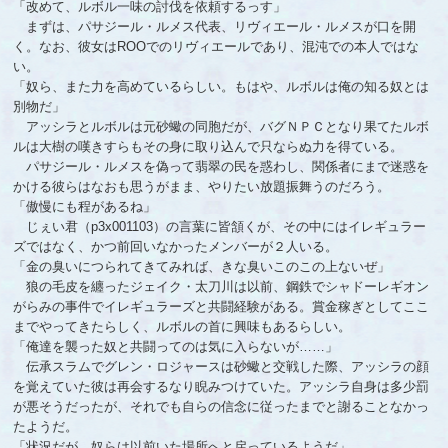
「改めて、ルボル一味の討伐を依頼するっす」
まずは、パサジール・ルメス代表、リヴィエール・ルメスが口を開
く。なお、彼女はROOでのリヴィエールであり、混沌での本人ではな
い。
「奴ら、また力を高めているらしい。もはや、ルボルは俺の知る奴とは
別物だ」
アッシラとルボルは元砂蠍の同胞だが、バグＮＰＣとなり果てたルボ
ルは大樹の嘆きすらもその身に取り込んで只ならぬ力を得ている。
パサジール・ルメスを偽って翡翠の民を惑わし、関係者にまで迷惑を
かける彼らはなおも思うがまま、やりたい放題振舞うのだろう。
「傲慢にも程があるね」
じぇい君（p3x001103）の言葉に皆頷くが、その中にはイレギュラー
ズではなく、かつ前回いなかったメンバーが２人いる。
「金の臭いにつられてきてみれば、きな臭いこのこの上ないぜ」
狼の毛皮を纏ったジェイク・太刀川は以前、鋼鉄でシャドーレギオン
がらみの事件でイレギュラーズと共闘経験がある。賞金稼ぎとしてここ
までやってきたらしく、ルボルの首に興味もあるらしい。
「俺達を襲った奴と共闘ってのは気に入らないが……」
伝承スラムでグレン・ロジャースは砂蠍と交戦した際、アッシラの顔
を覚えていた彼は再会するなり睨みつけていた。アッシラ自身は多少罰
が悪そうだったが、それでも自らの信念に従ったまでと謝ることなかっ
たようだ。
「状況だが、奴らは以前いた場所へと戻っているようだ」