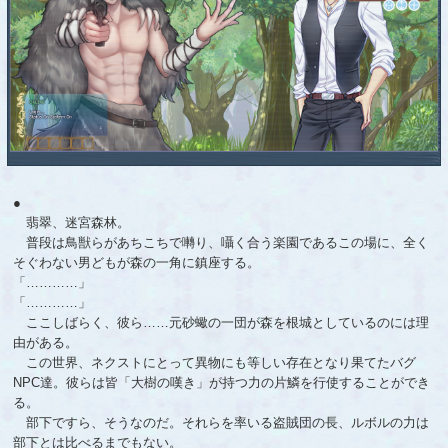
●
翡翠、迷宮森林。
普段は鳥獣らがあちこちで囀り、囁く合う楽園であるこの場に、全く
そぐわない男どもが森の一角に鎮座する。
「…………」
「…………」
ここしばらく、彼ら……元砂蠍の一団が森を根城としているのには理
由がある。
この世界、ネクストにとって異物にも等しい存在となり果てたバグ
NPC達。彼らは皆「大樹の嘆き」が持つ力の片鱗を行使することができ
る。
部下ですら、そうなのだ。それらを率いる盗賊団の長、ルボルの力は
部下とは比べるまでもない。