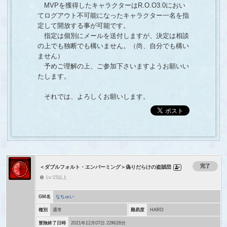
MVPを獲得したキャラクターはR.O.O3.0におい
てログアウト不可能になったキャラクター一名を指
定して開放する事が可能です。
指定は個別にメールを送付しますが、決定は相談
の上でも独断でも構いません。（尚、自分でも構い
ません）
予めご理解の上、ご参加下さいますようお願いい
たします。
それでは、よろしくお願いします。
完了
＜ダブルフォルト・エンバーミング＞偽りだらけの盗賊団
Lv:15以上
GM名
なちゅい
種別
通常
難易度
HARD
冒険終了日時
2021年12月07日 22時26分