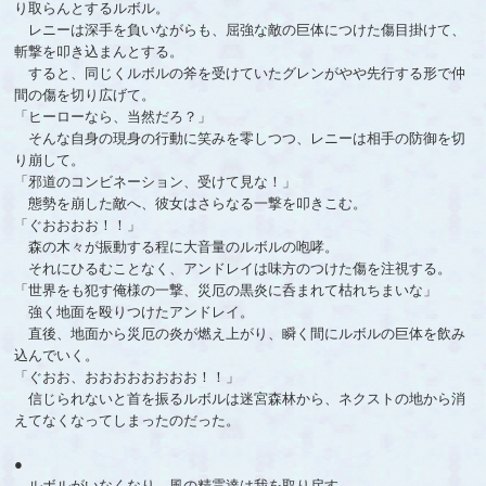
り取らんとするルボル。
レニーは深手を負いながらも、屈強な敵の巨体につけた傷目掛けて、
斬撃を叩き込まんとする。
すると、同じくルボルの斧を受けていたグレンがやや先行する形で仲
間の傷を切り広げて。
「ヒーローなら、当然だろ？」
そんな自身の現身の行動に笑みを零しつつ、レニーは相手の防御を切
り崩して。
「邪道のコンビネーション、受けて見な！」
態勢を崩した敵へ、彼女はさらなる一撃を叩きこむ。
「ぐおおおお！！」
森の木々が振動する程に大音量のルボルの咆哮。
それにひるむことなく、アンドレイは味方のつけた傷を注視する。
「世界をも犯す俺様の一撃、災厄の黒炎に呑まれて枯れちまいな」
強く地面を殴りつけたアンドレイ。
直後、地面から災厄の炎が燃え上がり、瞬く間にルボルの巨体を飲み
込んでいく。
「ぐおお、おおおおおおおお！！」
信じられないと首を振るルボルは迷宮森林から、ネクストの地から消
えてなくなってしまったのだった。
●
ルボルがいなくなり、風の精霊達は我を取り戻す。