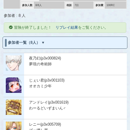
参加人数
8/8人
相談
7日
参加費
100RC
参加者 : 8 人
冒険が終了しました！
リプレイ結果
をご覧ください。
参加者一覧（8人）
夜乃幻(p3x000824)
夢現の奇術師
じぇい君(p3x001103)
オオカミ少年
アンドレイ(p3x001619)
わーるどいずまいん♂
レニー(p3x005709)