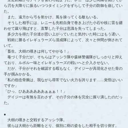
ら刃を大降りに振るいつつタイミングをずらして子分の防御を崩してい
た。
また、遠方から弓を射かけ、風を操ってくる敵もいる。
そうした相手には、レニーも先程自身で巻き上げた小石や枝に雷を纏
わせて蹴り飛ばすと、直撃した子分は意識を失ってしまった。
多少力を得た子分達が思い上がっていたと気付いた時にはもう遅い。
戦術に勝るイレギュラーズら混成隊によって、次々と仲間が倒されて
いて。
「畜生。大樹の嘆きは何してやがる！」
毒づく子分だが、そちらはアッシラ隊や森林警備隊がしっかりと抑え
ており、ルボル一味とイレギュラーズの戦いへと介入させない。
だが、子分がそれを確認する暇もなく、デイジーが具現化させた骨の
手が掴みかかる。
「私の怨念骨腕は、我ながら尋常でない火力を誇ります……覚悟はいい
ですか」
「ひっ、ひああああああぁぁぁ！！」
デイジーは有無を言わさず、その子分の体を完全に握り潰したのだっ
た。
●
大樹の嘆きと交戦するアッシラ隊。
彼らは大樹から距離をとり、個別に樹の姿をした相手を切り倒す。