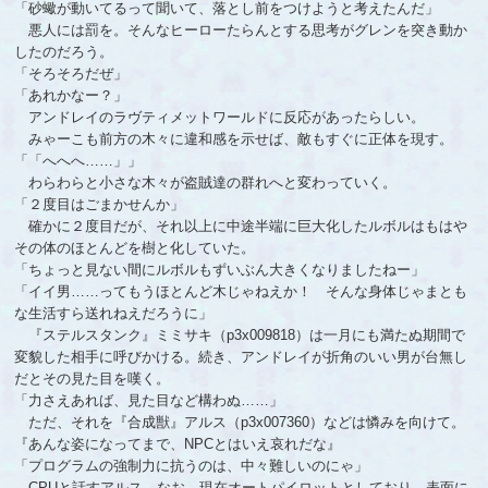
「砂蠍が動いてるって聞いて、落とし前をつけようと考えたんだ」
悪人には罰を。そんなヒーローたらんとする思考がグレンを突き動か
したのだろう。
「そろそろだぜ」
「あれかなー？」
アンドレイのラヴティメットワールドに反応があったらしい。
みゃーこも前方の木々に違和感を示せば、敵もすぐに正体を現す。
「「へへへ……」」
わらわらと小さな木々が盗賊達の群れへと変わっていく。
「２度目はごまかせんか」
確かに２度目だが、それ以上に中途半端に巨大化したルボルはもはや
その体のほとんどを樹と化していた。
「ちょっと見ない間にルボルもずいぶん大きくなりましたねー」
「イイ男……ってもうほとんど木じゃねえか！ そんな身体じゃまとも
な生活すら送れねえだろうに」
『ステルスタンク』ミミサキ（p3x009818）は一月にも満たぬ期間で
変貌した相手に呼びかける。続き、アンドレイが折角のいい男が台無し
だとその見た目を嘆く。
「力さえあれば、見た目など構わぬ……」
ただ、それを『合成獣』アルス（p3x007360）などは憐みを向けて。
『あんな姿になってまで、NPCとはいえ哀れだな』
「プログラムの強制力に抗うのは、中々難しいのにゃ」
CPUと話すアルス。なお、現在オートパイロットとしており、表面に