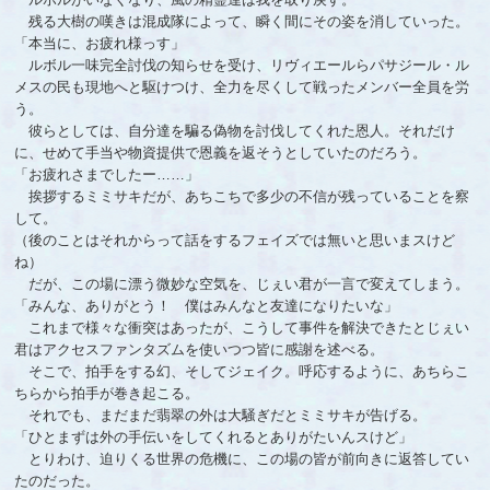
残る大樹の嘆きは混成隊によって、瞬く間にその姿を消していった。
「本当に、お疲れ様っす」
ルボル一味完全討伐の知らせを受け、リヴィエールらパサジール・ル
メスの民も現地へと駆けつけ、全力を尽くして戦ったメンバー全員を労
う。
彼らとしては、自分達を騙る偽物を討伐してくれた恩人。それだけ
に、せめて手当や物資提供で恩義を返そうとしていたのだろう。
「お疲れさまでしたー……」
挨拶するミミサキだが、あちこちで多少の不信が残っていることを察
して。
（後のことはそれからって話をするフェイズでは無いと思いまスけど
ね）
だが、この場に漂う微妙な空気を、じぇい君が一言で変えてしまう。
「みんな、ありがとう！ 僕はみんなと友達になりたいな」
これまで様々な衝突はあったが、こうして事件を解決できたとじぇい
君はアクセスファンタズムを使いつつ皆に感謝を述べる。
そこで、拍手をする幻、そしてジェイク。呼応するように、あちらこ
ちらから拍手が巻き起こる。
それでも、まだまだ翡翠の外は大騒ぎだとミミサキが告げる。
「ひとまずは外の手伝いをしてくれるとありがたいんスけど」
とりわけ、迫りくる世界の危機に、この場の皆が前向きに返答してい
たのだった。