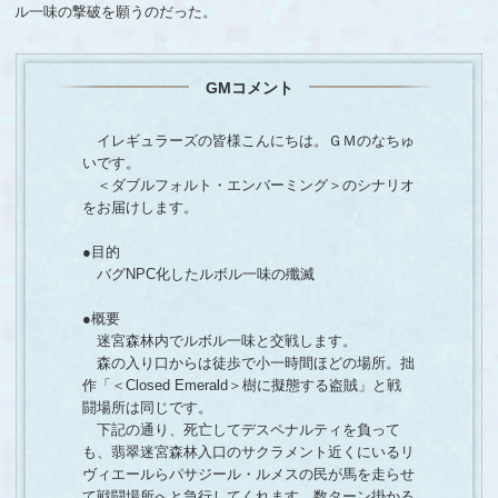
ル一味の撃破を願うのだった。
GMコメント
イレギュラーズの皆様こんにちは。ＧＭのなちゅ
いです。
＜ダブルフォルト・エンバーミング＞のシナリオ
をお届けします。
●目的
バグNPC化したルボル一味の殲滅
●概要
迷宮森林内でルボル一味と交戦します。
森の入り口からは徒歩で小一時間ほどの場所。拙
作「＜Closed Emerald＞樹に擬態する盗賊」と戦
闘場所は同じです。
下記の通り、死亡してデスペナルティを負って
も、翡翠迷宮森林入口のサクラメント近くにいるリ
ヴィエールらパサジール・ルメスの民が馬を走らせ
て戦闘場所へと急行してくれます。数ターン掛かる