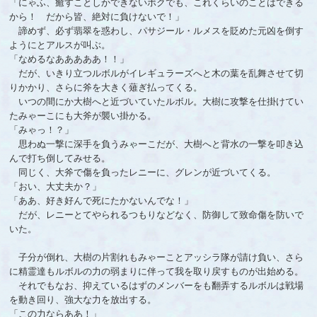
「にゃふ、癒すことしかできないボクでも、これくらいのことはできる
から！ だから皆、絶対に負けないで！」
諦めず、必ず翡翠を惑わし、パサジール・ルメスを貶めた元凶を倒す
ようにとアルスが叫ぶ。
「なめるなあああああ！！」
だが、いきり立つルボルがイレギュラーズへと木の葉を乱舞させて切
りかかり、さらに斧を大きく薙ぎ払ってくる。
いつの間にか大樹へと近づいていたルボル。大樹に攻撃を仕掛けてい
たみゃーこにも大斧が襲い掛かる。
「みゃっ！？」
思わぬ一撃に深手を負うみゃーこだが、大樹へと背水の一撃を叩き込
んで打ち倒してみせる。
同じく、大斧で傷を負ったレニーに、グレンが近づいてくる。
「おい、大丈夫か？」
「ああ、好き好んで死にたかないんでな！」
だが、レニーとてやられるつもりなどなく、防御して致命傷を防いで
いた。
子分が倒れ、大樹の片割れもみゃーことアッシラ隊が請け負い、さら
に精霊達もルボルの力の弱まりに伴って我を取り戻すものが出始める。
それでもなお、抑えているはずのメンバーをも翻弄するルボルは戦場
を動き回り、強大な力を放出する。
「この力ならああ！」