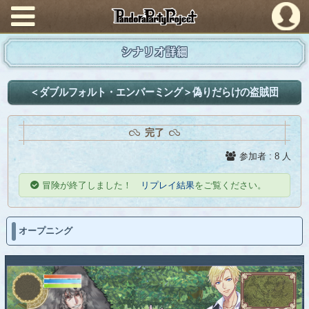
PandoraPartyProject
シナリオ詳細
＜ダブルフォルト・エンバーミング＞偽りだらけの盗賊団
完了
参加者 : 8 人
冒険が終了しました！
リプレイ結果
をご覧ください。
オープニング