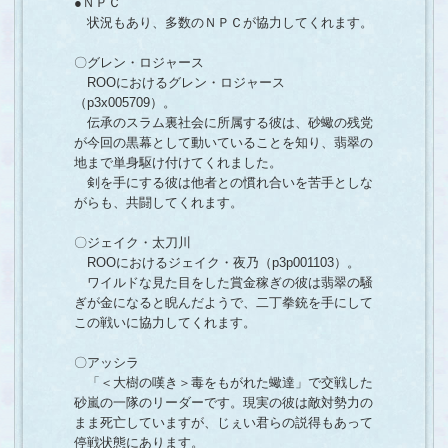
●ＮＰＣ
状況もあり、多数のＮＰＣが協力してくれます。
〇グレン・ロジャース
ROOにおけるグレン・ロジャース
（p3x005709）。
伝承のスラム裏社会に所属する彼は、砂蠍の残党
が今回の黒幕として動いていることを知り、翡翠の
地まで単身駆け付けてくれました。
剣を手にする彼は他者との慣れ合いを苦手としな
がらも、共闘してくれます。
〇ジェイク・太刀川
ROOにおけるジェイク・夜乃（p3p001103）。
ワイルドな見た目をした賞金稼ぎの彼は翡翠の騒
ぎが金になると睨んだようで、二丁拳銃を手にして
この戦いに協力してくれます。
〇アッシラ
「＜大樹の嘆き＞毒をもがれた蠍達」で交戦した
砂嵐の一隊のリーダーです。現実の彼は敵対勢力の
まま死亡していますが、じぇい君らの説得もあって
停戦状態にあります。