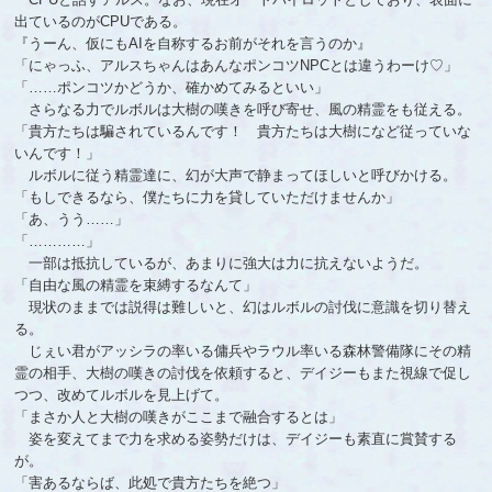
出ているのがCPUである。
『うーん、仮にもAIを自称するお前がそれを言うのか』
「にゃっふ、アルスちゃんはあんなポンコツNPCとは違うわーけ♡」
「……ポンコツかどうか、確かめてみるといい」
さらなる力でルボルは大樹の嘆きを呼び寄せ、風の精霊をも従える。
「貴方たちは騙されているんです！ 貴方たちは大樹になど従っていな
いんです！」
ルボルに従う精霊達に、幻が大声で静まってほしいと呼びかける。
「もしできるなら、僕たちに力を貸していただけませんか」
「あ、うう……」
「…………」
一部は抵抗しているが、あまりに強大は力に抗えないようだ。
「自由な風の精霊を束縛するなんて」
現状のままでは説得は難しいと、幻はルボルの討伐に意識を切り替え
る。
じぇい君がアッシラの率いる傭兵やラウル率いる森林警備隊にその精
霊の相手、大樹の嘆きの討伐を依頼すると、デイジーもまた視線で促し
つつ、改めてルボルを見上げて。
「まさか人と大樹の嘆きがここまで融合するとは」
姿を変えてまで力を求める姿勢だけは、デイジーも素直に賞賛する
が。
「害あるならば、此処で貴方たちを絶つ」