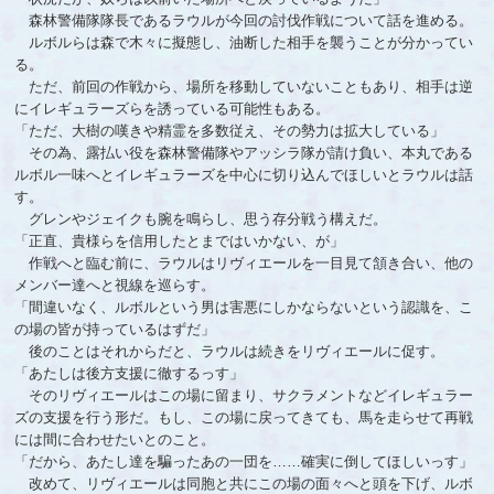
森林警備隊隊長であるラウルが今回の討伐作戦について話を進める。
ルボルらは森で木々に擬態し、油断した相手を襲うことが分かってい
る。
ただ、前回の作戦から、場所を移動していないこともあり、相手は逆
にイレギュラーズらを誘っている可能性もある。
「ただ、大樹の嘆きや精霊を多数従え、その勢力は拡大している」
その為、露払い役を森林警備隊やアッシラ隊が請け負い、本丸である
ルボル一味へとイレギュラーズを中心に切り込んでほしいとラウルは話
す。
グレンやジェイクも腕を鳴らし、思う存分戦う構えだ。
「正直、貴様らを信用したとまではいかない、が」
作戦へと臨む前に、ラウルはリヴィエールを一目見て頷き合い、他の
メンバー達へと視線を巡らす。
「間違いなく、ルボルという男は害悪にしかならないという認識を、こ
の場の皆が持っているはずだ」
後のことはそれからだと、ラウルは続きをリヴィエールに促す。
「あたしは後方支援に徹するっす」
そのリヴィエールはこの場に留まり、サクラメントなどイレギュラー
ズの支援を行う形だ。もし、この場に戻ってきても、馬を走らせて再戦
には間に合わせたいとのこと。
「だから、あたし達を騙ったあの一団を……確実に倒してほしいっす」
改めて、リヴィエールは同胞と共にこの場の面々へと頭を下げ、ルボ