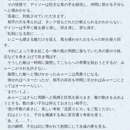
その状態で、デイジーは巨大な骨の手を顕現し、仲間に群がる子分ら
へと掴みかかる。
「迅速に、対処させていただきます」
相手の力を考えれば、タンク役もどれだけ耐えられるかわからない。
デイジーは手早く敵を握り潰し、叩き潰し、穿ち潰す。
「乱戦になる前に……」
レニーも纏まる敵だけを捉え、風を纏わせたおもちゃの剣を振り回
す。
それによって巻き起こる一陣の風が周囲に落ちていた木の葉や小枝、
石などを巻き上げて吹き飛ばす。
そうした敵は一時樹に擬態してこちらへの奇襲を狙おうとするが、み
ゃーこがそれを許さない。
擬態した敵へと飛びかかったみゃーこは馬乗りになる。
倒せればベターだったが、相手の存在を仲間に示せればみゃーこにと
ってはオーケーらしい。
「まだいくよ」
みゃーこはさらに周囲へと呪縛と狂気を振りまき、敵の動きを止めよ
うとする。数の多い子分は抑えておきたい相手だ。
「僕の手数の多さに、美しい奇術『流星スピカ』をご覧ください」
幻はというと、子分を殲滅する為に宣言通り奇術を使う。
「あ、え……？」
次の瞬間、子分は幻に導かれて刹那にして永遠の夢を見る。