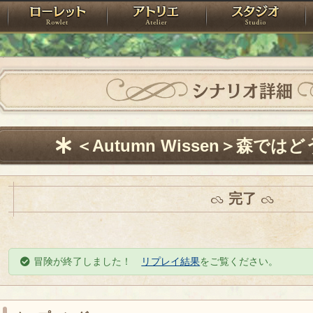
神殿
ローレット
アトリエ
raPartyProject
シナリオ詳細
＜Autumn Wissen＞森で
完了
冒険が終了しました！
リプレイ結果
をご覧ください。