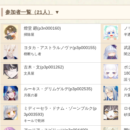
参加者一覧（21人）
燈堂 廻(p3n000160)
ノリ
掃除屋
半
ヨタカ・アストラルノヴァ(p3p000155)
武器
楔断ちし者
闇
古木・文(p3p001262)
ポ
18
文具屋
謡
ルーキス・グリムゲルデ(p3p002535)
ルナ
月夜の蒼
片
ミディーセラ・ドナム・ゾーンブルク(p
ロゼ
3p003593)
砂
キールで乾杯