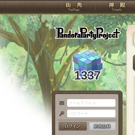
TOP
Pando
1337
メ
ー
パ
ル
ス