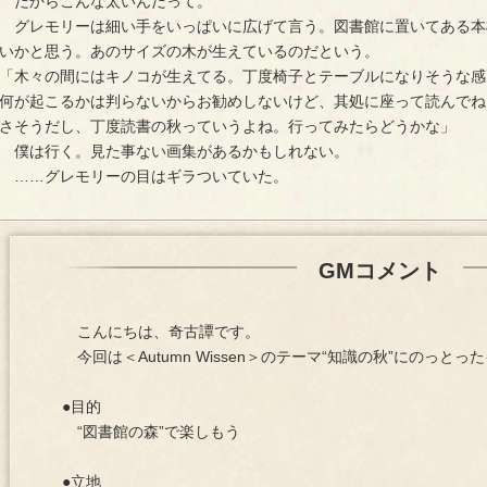
だからこんな太いんだって。
グレモリーは細い手をいっぱいに広げて言う。図書館に置いてある本
いかと思う。あのサイズの木が生えているのだという。
「木々の間にはキノコが生えてる。丁度椅子とテーブルになりそうな感
何が起こるかは判らないからお勧めしないけど、其処に座って読んでね
さそうだし、丁度読書の秋っていうよね。行ってみたらどうかな」
僕は行く。見た事ない画集があるかもしれない。
……グレモリーの目はギラついていた。
GMコメント
こんにちは、奇古譚です。
今回は＜Autumn Wissen＞のテーマ“知識の秋”にのっと
●目的
“図書館の森”で楽しもう
●立地