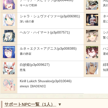
アーリア・スピリッツ(p3p004400)
閠(
キールで乾杯
真
シャラ・シュヴァイツァー(p3p006981)
ネー
深い緑の蒼
星
ヘルツ・ハイマート(p3p007571)
シル
繋
ルネ＝エクス＝アグニス(p3p008385)
ハン
書の静寂
運
白妙姫(p3p009627)
緋翠
慈鬼
知
Kirill Lukich Shuvalov(p3p010046)
always【BADEND】
サポートNPC一覧（1人）