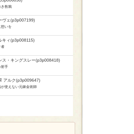
p3p006838)
白き咎鴉
ヴェ(p3p007199)
に想いを
キィ(p3p008115)
ぐ者
ス・キングスレー(p3p008418)
命射手
 アルク(p3p009647)
識が使えない元錬金術師