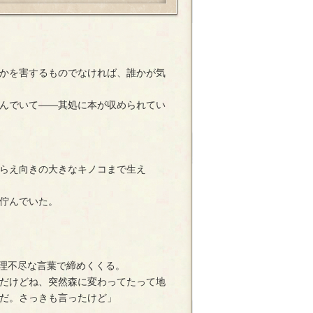
かを害するものでなければ、誰かが気
んでいて――其処に本が収められてい
らえ向きの大きなキノコまで生え
佇んでいた。
く理不尽な言葉で締めくくる。
だけどね、突然森に変わってたって地
だ。さっきも言ったけど」