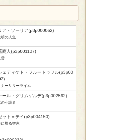
ア・ソーリア(p3p000062)
透明の人魚
商人(p3p001107)
之雲
シェティケト・フルートゥフル(p3p00
02)
うナーサリーライム
ール・グリムゲルデ(p3p002562)
翼の守護者
ット＝テイ(p3p004150)
漠に燈る智恵