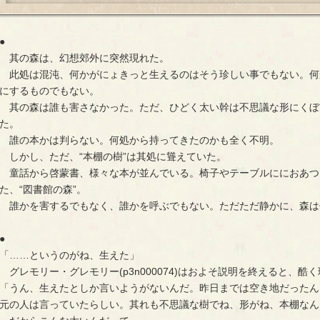
●
其の森は、幻想郊外に突然現れた。
此処は混沌、何かがにょきっと生えるのはそう珍しい事でもない。何
にするものでもない。
其の森は誰も害さなかった。ただ、ひどく太い幹は不思議な形にくぼ
た。
誰の本かは判らない。何処から持ってきたのかも全く不明。
しかし、ただ、“本棚の樹”は其処に聳えていた。
童話から啓蒙書、様々な本が並んでいる。椅子やテーブルににおあつ
た、“図書館の森”。
誰かを害するでもなく、誰かを呼ぶでもない。ただただ静かに、森は
●
「……というのがね、生えた」
グレモリー・グレモリー(p3n000074)はおよそ説明を終えると、酷
「うん、生えたとしか言いようがないんだ。昨日までは空き地だったん
元の人は言っていたらしい。其れも不思議な樹でね、形がね、本棚なん