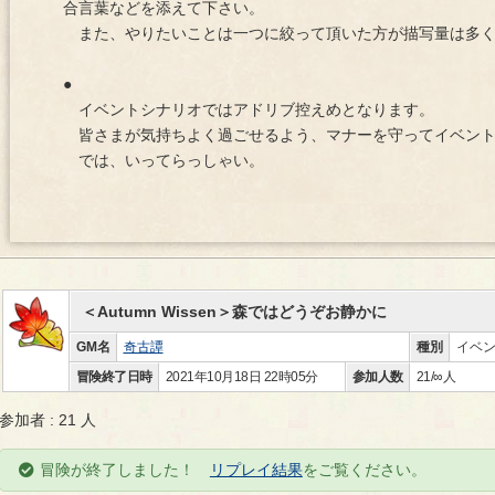
合言葉などを添えて下さい。
また、やりたいことは一つに絞って頂いた方が描写量は多く
●
イベントシナリオではアドリブ控えめとなります。
皆さまが気持ちよく過ごせるよう、マナーを守ってイベント
では、いってらっしゃい。
＜Autumn Wissen＞森ではどうぞお静かに
GM名
奇古譚
種別
イベ
冒険終了日時
2021年10月18日 22時05分
参加人数
21/∞人
参加者 : 21 人
冒険が終了しました！
リプレイ結果
をご覧ください。