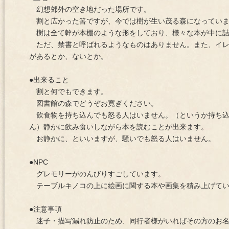
幻想郊外の空き地だった場所です。
割と広かった筈ですが、今では樹が生い茂る森になってい
樹は全て幹が本棚のような形をしており、様々な本が中に詰
ただ、禁書と呼ばれるようなものはありません。また、イレ
があるとか、ないとか。
●出来ること
割と何でもできます。
図書館の森でどうぞお寛ぎください。
飲食物を持ち込んでも怒る人はいません。（というか持ち込
ん）静かに飲み食いしながら本を読むことが出来ます。
お静かに、といいますが、騒いでも怒る人はいません。
●NPC
グレモリーがのんびりすごしています。
テーブルキノコの上に絵画に関する本や画集を積み上げてい
●注意事項
迷子・描写漏れ防止のため、同行者様がいればその方のお名