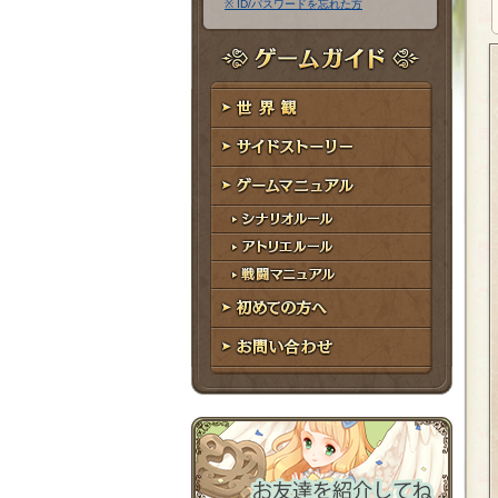
※ ID/パスワードを忘れた方
ア
ワ
ド
ー
レ
ド
ゲームガイド
ス
世界観
サイドストーリー
ゲームマニュアル
シナリオルール
アトリエルール
戦闘マニュアル
初めての方へ
お問い合わせ