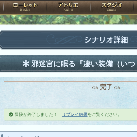
神殿
ローレット
アトリエ
raPartyProject
シナリオ詳細
邪迷宮に眠る『凄い装備（いつ
完了
冒険が終了しました！
リプレイ結果
をご覧ください。