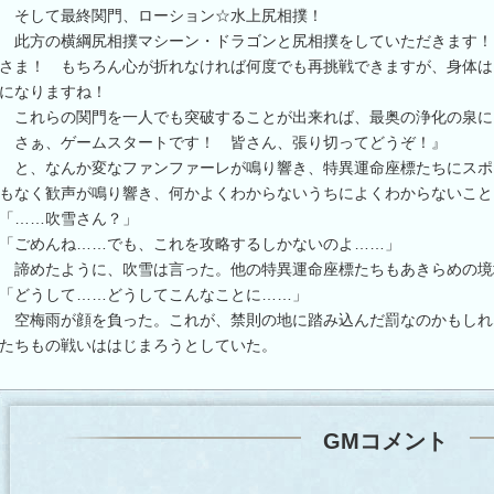
そして最終関門、ローション☆水上尻相撲！
此方の横綱尻相撲マシーン・ドラゴンと尻相撲をしていただきます！
さま！ もちろん心が折れなければ何度でも再挑戦できますが、身体は
になりますね！
これらの関門を一人でも突破することが出来れば、最奥の浄化の泉に
さぁ、ゲームスタートです！ 皆さん、張り切ってどうぞ！』
と、なんか変なファンファーレが鳴り響き、特異運命座標たちにスポ
もなく歓声が鳴り響き、何かよくわからないうちによくわからないこと
「……吹雪さん？」
「ごめんね……でも、これを攻略するしかないのよ……」
諦めたように、吹雪は言った。他の特異運命座標たちもあきらめの境
「どうして……どうしてこんなことに……」
空梅雨が顔を負った。これが、禁則の地に踏み込んだ罰なのかもしれ
たちもの戦いははじまろうとしていた。
GMコメント