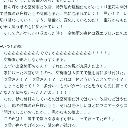
「これが、すごい装備の入った宝箱……！」
目を輝かせる空梅雨と吹雪。特異運命座標たちがゆっくり宝箱を開け
て特異運命座標たちの身体もまた、光に包まれていく！ 罠か！？ い
切り替わっていく。そう、装備が、変化しているのだ！ 宝箱からもた
が全く違う形のもに変わっていく！
そして光がすっかり収まった時！ 空梅雨の身体は裸エプロンに包ま
●いつもの奴
「なあああああああんでですかあああああああああ！！！！」
空梅雨が絶叫しながらうずくまる。
「まずいよ空梅雨ちゃん！ それだとお尻が丸見えだよ！」
素に戻った吹雪が叫ぶのへ、空梅雨は大慌てで壁を背に張り付けた。
「吹雪さん！？ 吹雪さん！？ これは一体どういうことですか！？」
「ちょっと待って！？ 多分いつものパターンだと思うから先に言って
だなんて知らなかったんだよ』！！！」
なお、妙な格好をしているのは空梅雨だけではない。吹雪などはやた
たし、他の特異運命座標たちも、それは恐ろしいほどにマニアックなコ
『開けてしまいおったか……愚かなもの達よ……』
「この声は！ 道中で散々引き返すが良い、って言ってた声！」
吹雪が声をあげるのへ、謎の声が続ける。