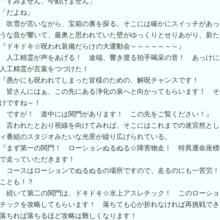
「すみません、今動けません」
「だよね」
吹雪が言いながら、宝箱の裏を探る。そこには確かにスイッチがあっ
うな音が響いて、最奥と思われていた壁がゆっくりとせりあがり、新た
『ドキドキ☆呪われ装備だらけの大運動会～～～～～～～』
人工精霊が声をあげる！ 途端、響き渡る拍手喝采の音！ あっけに
人工精霊が言葉をつづけた！
『愚かにも呪われてしまった皆様のための、解呪チャンスです！
皆さんにはぁ、この先にある浄化の泉へと向かってもらいます！ そ
けですね～！
ですが！ 道中には関門があります！ この先をご覧ください！』
言われたとおり視線を向けてみれば、そこにはこれまでの迷宮然とし
ィ番組のスタジオみたいな光景が繰り広げられている。
『まず第一の関門！ ローションぬるぬる☆障害物走！ 特異運命座標
で走っていただきます！
コースはローションでぬるぬるの場所ですので、走るのにも一苦労！
ことも！？
続いて第二の関門は、ドキドキ☆水上アスレチック！ このローショ
チックを攻略してもらいます！ 落ちても心が折れなければ再挑戦で
落ちれば落ちるほど攻略は難しくなります！