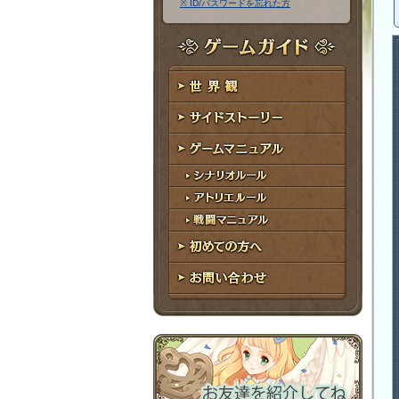
※ ID/パスワードを忘れた方
ア
ワ
ド
ー
レ
ド
ゲームガイド
ス
世界観
サイドストーリー
ゲームマニュアル
シナリオルール
アトリエルール
戦闘マニュアル
初めての方へ
お問い合わせ