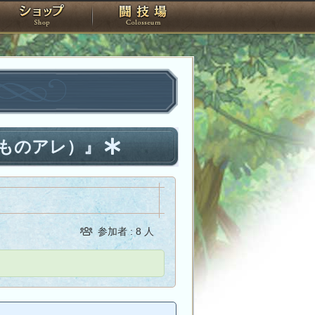
スタジオ
ショップ
闘技場
ものアレ）』
参加者 : 8 人