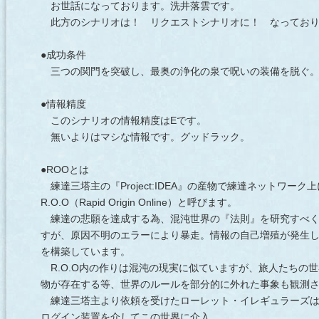
お世話になっております。洗井落雲です。
此方のシナリオは！ リクエストシナリオに！ なっており
●成功条件
三つの関門を突破し、最奥の浄化の泉で呪いの装備を脱ぐ
●情報精度
このシナリオの情報精度はEです。
無いよりはマシな情報です。グッドラック。
●ROOとは
練達三塔主の『Project:IDEA』の産物で練達ネットワー
R.O.O（Rapid Origin Online）と呼びます。
練達の悲願を達成する為、混沌世界の『法則』を研究すべく
すが、原因不明のエラーにより暴走。情報の自己増殖が発生
を構築しています。
R.O.O内の作りは混沌の現実に似ていますが、旅人たちの
物が存在する等、世界のルールを部分的に外れた事象も観測
練達三塔主より依頼を受けたローレット・イレギュラーズは
ログイン装置を介してこの世界に介入。