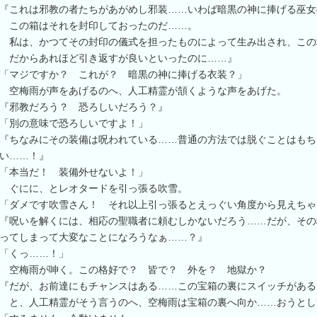
『これは邪教の者たちがあがめし邪装……いわば暗黒の神に捧げる巫女
この箱はそれを封印しておったのだ……。
私は、かつてその封印の儀式を担ったものによって生み出され、この
だからあれほど引き返すが良いといったのに……』
「マジですか？ これが？ 暗黒の神に捧げる衣装？」
空梅雨が声をあげるのへ、人工精霊が頷くような声をあげた。
『邪教だろう？ 恐ろしいだろう？』
「別の意味で恐ろしいですよ！」
『ちなみにその装備は呪われている……普通の方法では脱ぐことはもち
い……！』
「本当だ！ 装備外せないよ！」
ぐにに、とレオタードを引っ張る吹雪。
「ダメです吹雪さん！ それ以上引っ張るとえっぐい角度から見えちゃ
『呪いを解くには、相応の聖職者に頼むしかないだろう……だが、その
ってしまって大変なことになろうなぁ……？』
「くっ……！」
空梅雨が呻く。この格好で？ 皆で？ 外を？ 地獄か？
『だが、お前達にもチャンスはある……この宝箱の裏にスイッチがある
と、人工精霊がそう言うのへ、空梅雨は宝箱の裏へ向か……おうとし