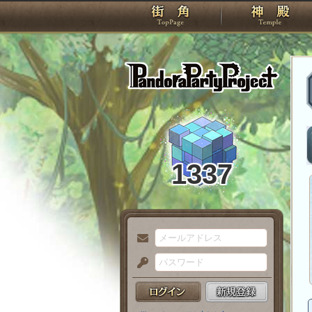
TOP
Pando
1337
メ
ー
パ
ル
ス