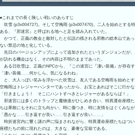
●これまでの長く険しい戦いのあらすじ
吹雪 (p3x004727)。そして空梅雨 (p3x007470)。二人を始め
ある、『邪迷宮』と呼ばれる地へと足を踏み入れていた。
かつて、正義の教会と敵対したと伝説の残される邪教の総本山であっ
ない禁忌の地と化している。
先日のバージョンアップによって追加されたというダンジョンだが、
が訪れる機会はなく、その内容は不明のままであった。
ある日吹雪は、正義のNPCから、『この迷宮に『凄い装備』が存在す
「凄い装備……何かしら。気になるわね」
と、大人っぽい笑みを浮かべた吹雪は、友人である空梅雨を始めとす
空梅雨はトレジャーハンターであったから、お宝とあればそこに行かな
「行きましょう！ そこにハントすべきとレジャーがあるならば！」
邪迷宮には多くのトラップと魔物達がひしめき合い、特異運命座標た
ちは果敢にもそれに立ち向かい、時に傷つき、時に友情をはぐくみなが
「愚かな……引き返すが良い……引き返すが良い……」
時折迷宮内に響く謎の声に悩まされながら、特異運命座標たちはつい
座標たちの前に現れたのは、大きな、豪奢な宝箱である。