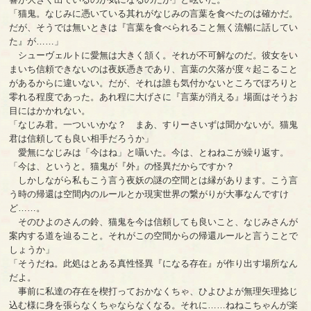
「猫鬼。なじみに憑いている其れがなじみの言葉を食べたのは確かだ。
だが、そうでは無いときは『言葉を食べられること無く流暢に話してい
た』が……」
シューヴェルトに愛無は大きく頷く。それが不可解なのだ。彼女をい
まいち信頼できないのは夜妖憑きであり、言葉の欠落が度々起こること
があるからに違いない。だが、それは誰も気付かないところでぽろりと
零れる程度であった。あれ程に大げさに『言葉が消える』場面はそうお
目にはかかれない。
「なじみ君。一ついいかな？ まあ、すりーさいずは聞かないが。猫鬼
君は信頼しても良い相手だろうか」
愛無になじみは「今はね」と囁いた。今は、とねねこが繰り返す。
「今は、というと。猫鬼が『外』の怪異だからですか？
しかしながら私もこう言う夜妖の謎の空間とは縁があります。こう言
う時の帰還は空間内のルールとか現実世界の繋がりが大事なんですけ
ど……。
そのひよのさんの鈴、猫鬼を今は信頼しても良いこと、なじみさんが
案内する道を辿ること。それがこの空間からの帰還ルールと言うことで
しょうか」
「そうだね。此処はとある真性怪異『になる存在』が作り出す場所なん
だよ。
事前に私達の存在を楔打っておかなくちゃ、ひよひよが無理矢理捻じ
込む様に身を張らなくちゃならなくなる。それに……ねねこちゃんが楽