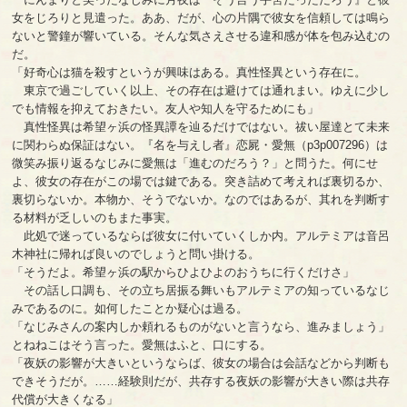
女をじろりと見遣った。ああ、だが、心の片隅で彼女を信頼しては鳴ら
ないと警鐘が響いている。そんな気さえさせる違和感が体を包み込むの
だ。
「好奇心は猫を殺すというが興味はある。真性怪異という存在に。
東京で過ごしていく以上、その存在は避けては通れまい。ゆえに少し
でも情報を抑えておきたい。友人や知人を守るためにも」
真性怪異は希望ヶ浜の怪異譚を辿るだけではない。祓い屋達とて未来
に関わらぬ保証はない。『名を与えし者』恋屍・愛無（p3p007296）は
微笑み振り返るなじみに愛無は「進むのだろう？」と問うた。何にせ
よ、彼女の存在がこの場では鍵である。突き詰めて考えれば裏切るか、
裏切らないか。本物か、そうでないか。なのではあるが、其れを判断す
る材料が乏しいのもまた事実。
此処で迷っているならば彼女に付いていくしか内。アルテミアは音呂
木神社に帰れば良いのでしょうと問い掛ける。
「そうだよ。希望ヶ浜の駅からひよひよのおうちに行くだけさ」
その話し口調も、その立ち居振る舞いもアルテミアの知っているなじ
みであるのに。如何したことか疑心は過る。
「なじみさんの案内しか頼れるものがないと言うなら、進みましょう」
とねねこはそう言った。愛無はふと、口にする。
「夜妖の影響が大きいというならば、彼女の場合は会話などから判断も
できそうだが。……経験則だが、共存する夜妖の影響が大きい際は共存
代償が大きくなる」