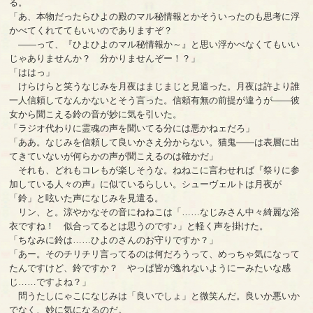
る。
「あ、本物だったらひよの殿のマル秘情報とかそういったのも思考に浮
かべてくれててもいいのでありますぞ？
――って、『ひよひよのマル秘情報か～』と思い浮かべなくてもいい
じゃありませんか？ 分かりませんぞー！？」
「ははっ」
けらけらと笑うなじみを月夜はまじまじと見遣った。月夜は許より誰
一人信頼してなんかないとそう言った。信頼有無の前提が違うが――彼
女から聞こえる鈴の音が妙に気を引いた。
「ラジオ代わりに霊魂の声を聞いてる分には悪かねェだろ」
「ああ。なじみを信頼して良いかさえ分からない。猫鬼――は表層に出
てきていないが何らかの声が聞こえるのは確かだ」
それも、どれもコレもが楽しそうな。ねねこに言わせれば『祭りに参
加している人々の声』に似ているらしい。シューヴェルトは月夜が
「鈴」と呟いた声になじみを見遣る。
リン、と。涼やかなその音にねねこは「……なじみさん中々綺麗な浴
衣ですね！ 似合ってるとは思うのです♪」と軽く声を掛けた。
「ちなみに鈴は……ひよのさんのお守りですか？」
「あー。そのチリチリ言ってるのは何だろうって、めっちゃ気になって
たんですけど、鈴ですか？ やっぱ皆が逸れないようにーみたいな感
じ……ですよね？」
問うたしにゃこになじみは「良いでしょ」と微笑んだ。良いか悪いか
でなく、妙に気になるのだ。