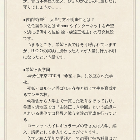
か。音呂木神社の巫女、ひよのがなじみに渡したお
守りでしょうか……。
●佐伯製作所 大量行方不明事件とは？
佐伯製作所とはaPhoneやインターネットを希望
ヶ浜に提供する佐伯 操（練達三塔主）の研究施設
です。
つまるところ、希望ヶ浜ではそう呼ばれています
が、R.O.Oの実験に携わった人々が大量に行方不明
になったという話です。
●希望ヶ浜学園
再現性東京2010街『希望ヶ浜』に設立された学
校。
夜妖＜ヨル＞と呼ばれる存在と戦う学生を育成す
るマンモス校。
幼稚舎から大学まで一貫した教育を行っており、
希望ヶ浜地区では『由緒正しき学園』という認識を
されいる裏側では怪異と戦う者達の育成を行ってい
る。
ローレットのイレギュラーズの皆さんは入学、編
入、講師として参入することができます。
入学／編入学年や講師としての受け持ち科目はご