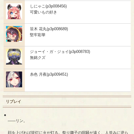
しにゃこ(p3p008456)
可愛いもの好き
笹木 花丸(p3p008689)
堅牢彩華
ジョーイ・ガ・ジョイ(p3p008783)
無銘クズ
糸色 月夜(p3p009451)
リプレイ
●
――リン。
顔を上げれば提灯に火が灯る。祭り囃子の喧騒が遠く、人並みに逆ら