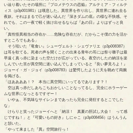
い辿り着いたその場所に『プロメテウスの恋焔』アルテミア・フィルテ
ィス（p3p001981）は嘆息した。異世界を作り出し、異世界に連れ去る
夜妖。それはまるで己が迷い込んだ『深きダムの底』の様な不快感。そ
れでも、この一夜で軽く抜け出せるならば『あの日』よりはずっと良
い。
「真性怪異相当の存在か……危険な存在だが、だからこそ僕の力を活か
すところでもある」
そう呟いた『竜食い』シューヴェルト・シェヴァリエ（p3p008387）
は耳を欹てる。死者の声を聞くことの出来る青年の耳には祭り囃子は最
早遠く真っ赤に染まった空だけが広がっている。夜空のしたの納涼を楽
しんでいた筈が異空間に迷い込んでしまっていると『良い夢見ろよ！』
ジョーイ・ガ・ジョイ（p3p008783）は驚愕したように天を眺めて両腕
を掲げる。
「ほああああ！？ 本当に異空間にいってるであります？！
空は真っ赤だしあちこちおかしいことなってるし、完全にホラーゲー
ムな世界になっとるですぞー！
いやぁ、不気味なサイレンまであったら完全に発狂するとこでした
な」
けらりと笑ったジョーイへと「納涼！ 真夏の肝試し大会！ って感
じですね！」と『可愛いもの好き』しにゃこ（p3p008456）はうんうん
と頷いた。
「やって来ました『異』空間旅行っ！