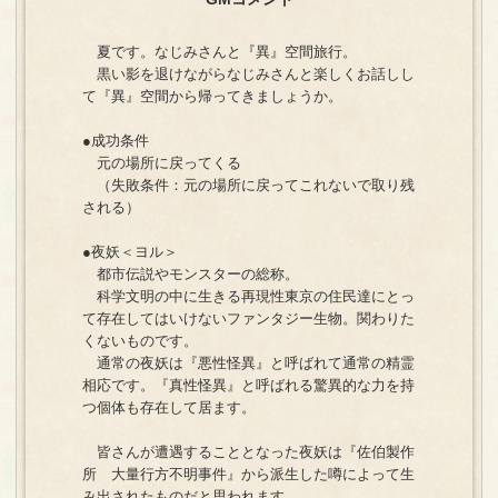
夏です。なじみさんと『異』空間旅行。
黒い影を退けながらなじみさんと楽しくお話しし
て『異』空間から帰ってきましょうか。
●成功条件
元の場所に戻ってくる
（失敗条件：元の場所に戻ってこれないで取り残
される）
●夜妖＜ヨル＞
都市伝説やモンスターの総称。
科学文明の中に生きる再現性東京の住民達にとっ
て存在してはいけないファンタジー生物。関わりた
くないものです。
通常の夜妖は『悪性怪異』と呼ばれて通常の精霊
相応です。『真性怪異』と呼ばれる驚異的な力を持
つ個体も存在して居ます。
皆さんが遭遇することとなった夜妖は『佐伯製作
所 大量行方不明事件』から派生した噂によって生
み出されたものだと思われます。