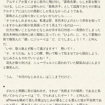
アルテミアが直ぐさまに前方に飛び出し『新島先輩』らしき影を殴り
つける。しにゃこには明らかに『新島月子』として認識できたその影は
アルテミアにはただの黒影にしか見えなかったようである。
「新島さんとは知り合いじゃないからかしら……」
「そうかもしれませんね。私達は皆、音呂木ひよのという存在を知って
いますからあの影が全員揃ってそう見えているのは――」
仕方が無いことなのかとなじみが示す出口付近――見慣れてしまった
音呂木神社の境内に続く階段に立っていた『ひよの』に、そして愛無の
前で微笑んだ『廻』にジョーイは「ど、どうしましょう！？」と叫ん
だ。
「いや、取り敢えず殴って逃げますぞ！ 勢いで！」
「そ、そうだね。もうこの際、勢いで殴って怯ませてから脱出しよう。
なじみさんもそれでいいよね！？」
花丸が振り向けば、シューヴェルトに庇われていた馴染みはにんまり
と微笑んだ。
「うん、『今日のなじみさん』はここまでだけど」
●
ざわりと周囲に音が溢れ出す。それが『先程までの場所』であると気
付いてからジョーイは「で、でられましたぞー！？」と叫んだ。
aPhoneを眺めて居た月夜はなじみが通ることを選んだ道が不自然であ
ったと呟く。覗き込んでしにゃこは「何がですか？」と問うた。