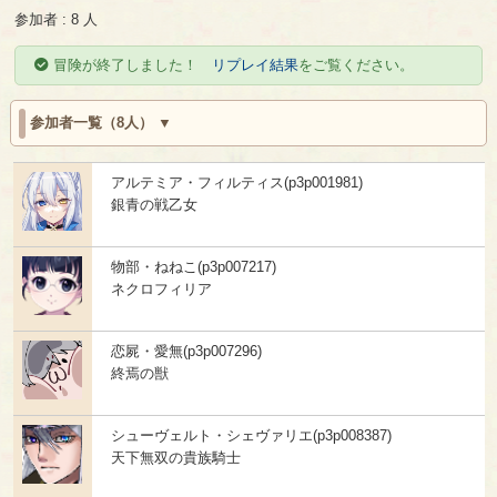
参加者 : 8 人
冒険が終了しました！
リプレイ結果
をご覧ください。
参加者一覧（8人）
アルテミア・フィルティス(p3p001981)
銀青の戦乙女
物部・ねねこ(p3p007217)
ネクロフィリア
恋屍・愛無(p3p007296)
終焉の獣
シューヴェルト・シェヴァリエ(p3p008387)
天下無双の貴族騎士