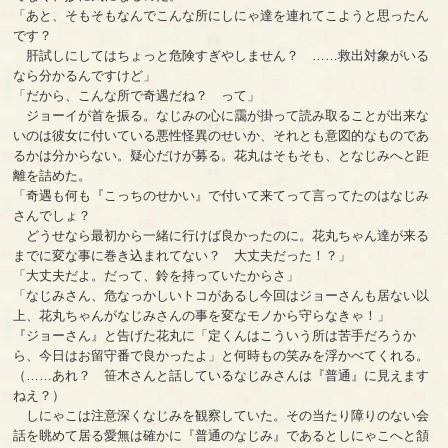
「あと、そもそもなんでこんな所にしにゃ達を連れてこようと思ったん
です？
肝試しにしてはちょっと危険すぎやしません？ ……救出対象がいる
なら分かるんですけど」
「だから、こんな所で奇遇だね？ って」
ジョーイが首を振る。なじみの心に靄が掛って読み取ることが出来な
いのは彼女に付いている悪性怪異のせいか、それとも意図的なものであ
るかは分からない。疑心だけが募る。花丸はそもそも、となじみへと距
離を詰めた。
「奇遇も何も『こっちのせかい』で付いて来てって言ってたのはなじみ
さんでしょ？
どうせなら最初から一緒に行けば良かったのに。花丸ちゃん達が来る
までに変な事に巻き込まれてない？ 大丈夫だった！？」
「大丈夫だよ。だって、鈴を持っていたからさ」
「なじみさん、危なっかしいトコがあるし今回はジョーさんも居ない以
上、花丸ちゃんがなじみさんの事を変なモノから守らなきゃ！」
『ジョーさん』と告げた花丸に「定くんはこういう所は苦手だろうか
ら、今日はお留守番で良かったよ」と何時もの笑みを浮かべてくれる。
（……あれ？ 笹木さんと話しているなじみさんは『普通』に見えます
ねえ？）
しにゃこは注意深くなじみを観察していた。その当たり障りのない会
話を眺めて居る愛無は確かに『普通のなじみ』であるとしにゃこへと頷