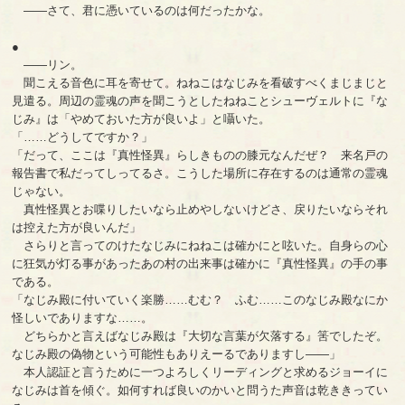
――さて、君に憑いているのは何だったかな。
●
――リン。
聞こえる音色に耳を寄せて。ねねこはなじみを看破すべくまじまじと
見遣る。周辺の霊魂の声を聞こうとしたねねことシューヴェルトに『な
じみ』は「やめておいた方が良いよ」と囁いた。
「……どうしてですか？」
「だって、ここは『真性怪異』らしきものの膝元なんだぜ？ 来名戸の
報告書で私だってしってるさ。こうした場所に存在するのは通常の霊魂
じゃない。
真性怪異とお喋りしたいなら止めやしないけどさ、戻りたいならそれ
は控えた方が良いんだ」
さらりと言ってのけたなじみにねねこは確かにと呟いた。自身らの心
に狂気が灯る事があったあの村の出来事は確かに『真性怪異』の手の事
である。
「なじみ殿に付いていく楽勝……むむ？ ふむ……このなじみ殿なにか
怪しいでありますな……。
どちらかと言えばなじみ殿は『大切な言葉が欠落する』筈でしたぞ。
なじみ殿の偽物という可能性もありえーるでありますし――」
本人認証と言うために一つよろしくリーディングと求めるジョーイに
なじみは首を傾ぐ。如何すれば良いのかいと問うた声音は乾ききってい