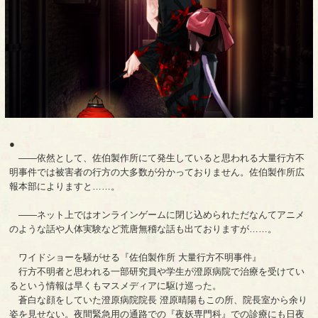
●
――依然として、佐伯製作所にて発生していると思われる大量行方不
明事件では被害者の行方の大多数が分かっておりません。佐伯製作所広
報本部によりますと……。
――ネット上ではオンラインゲームに閉じ込められただなんてアニメ
のような話や人体実験など荒唐無稽な話も出ておりますが……。
ワイドショーを騒がせる『佐伯製作所 大量行方不明事件』
行方不明者と思われる一部研究員や学生が澄原病院で治療を受けてい
るという情報は早くもマスメディアに駆け巡った。
蒼白な顔をしていた澄原病院院長 澄原晴陽もこの所、院長室から余り
姿を見せない。夜間緊急用の通路での『夜妖専門科』での診療にも日夜