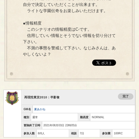
自分で決定していただくことが出来ます。
ライトな学園伝奇をお楽しみいただけます。
●情報精度
このシナリオの情報精度はC-です。
信用していい情報とそうでない情報を切り分けて
下さい。
不測の事態を警戒して下さい。なじみさんは、あ
やしくないよ？
完了
再現性東京2010：半影食
GM名
夏あかね
種別
通常
難易度
NORMAL
冒険終了日時
2021年08月03日 22時05分
参加人数
8/8人
相談
7日
参加費
100RC