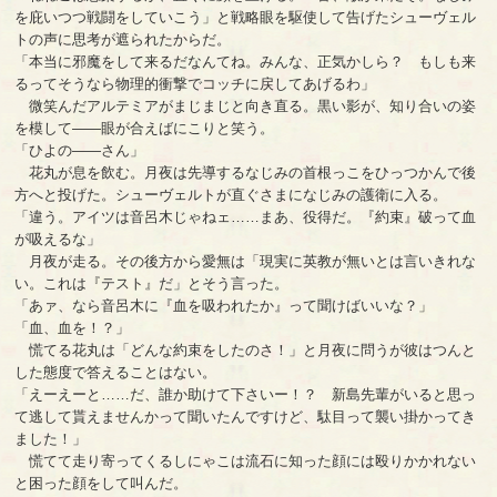
を庇いつつ戦闘をしていこう」と戦略眼を駆使して告げたシューヴェル
トの声に思考が遮られたからだ。
「本当に邪魔をして来るだなんてね。みんな、正気かしら？ もしも来
るってそうなら物理的衝撃でコッチに戻してあげるわ」
微笑んだアルテミアがまじまじと向き直る。黒い影が、知り合いの姿
を模して――眼が合えばにこりと笑う。
「ひよの――さん」
花丸が息を飲む。月夜は先導するなじみの首根っこをひっつかんで後
方へと投げた。シューヴェルトが直ぐさまになじみの護衛に入る。
「違う。アイツは音呂木じゃねェ……まあ、役得だ。『約束』破って血
が吸えるな」
月夜が走る。その後方から愛無は「現実に英教が無いとは言いきれな
い。これは『テスト』だ」とそう言った。
「あァ、なら音呂木に『血を吸われたか』って聞けばいいな？」
「血、血を！？」
慌てる花丸は「どんな約束をしたのさ！」と月夜に問うが彼はつんと
した態度で答えることはない。
「えーえーと……だ、誰か助けて下さいー！？ 新島先輩がいると思っ
て逃して貰えませんかって聞いたんですけど、駄目って襲い掛かってき
ました！」
慌てて走り寄ってくるしにゃこは流石に知った顔には殴りかかれない
と困った顔をして叫んだ。