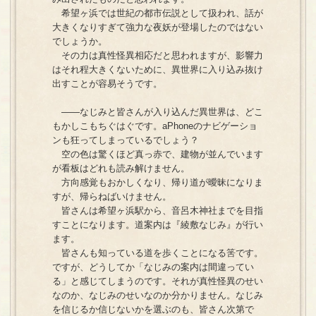
希望ヶ浜では世紀の都市伝説として扱われ、話が
大きくなりすぎて強力な夜妖が登場したのではない
でしょうか。
その力は真性怪異相応だと思われますが、影響力
はそれ程大きくないために、異世界に入り込み抜け
出すことが容易そうです。
――なじみと皆さんが入り込んだ異世界は、どこ
もかしこもちぐはぐです。aPhoneのナビゲーショ
ンも狂ってしまっているでしょう？
空の色は驚くほど真っ赤で、建物が並んでいます
が看板はどれも読み解けません。
方向感覚もおかしくなり、帰り道が曖昧になりま
すが、帰らねばいけません。
皆さんは希望ヶ浜駅から、音呂木神社までを目指
すことになります。道案内は『綾敷なじみ』が行い
ます。
皆さんも知っている道を歩くことになる筈です。
ですが、どうしてか「なじみの案内は間違ってい
る」と感じてしまうのです。それが真性怪異のせい
なのか、なじみのせいなのか分かりません。なじみ
を信じるか信じないかを選ぶのも、皆さん次第で