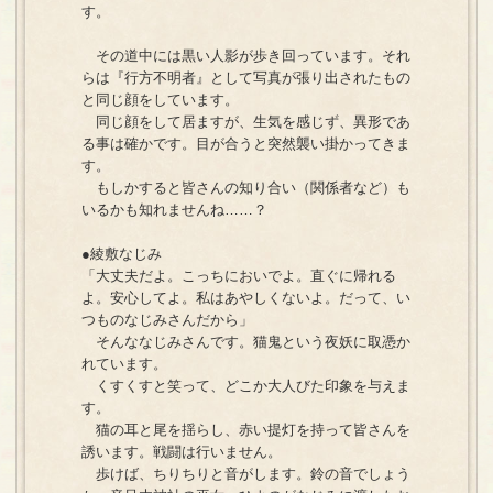
す。
その道中には黒い人影が歩き回っています。それ
らは『行方不明者』として写真が張り出されたもの
と同じ顔をしています。
同じ顔をして居ますが、生気を感じず、異形であ
る事は確かです。目が合うと突然襲い掛かってきま
す。
もしかすると皆さんの知り合い（関係者など）も
いるかも知れませんね……？
●綾敷なじみ
「大丈夫だよ。こっちにおいでよ。直ぐに帰れる
よ。安心してよ。私はあやしくないよ。だって、い
つものなじみさんだから」
そんななじみさんです。猫鬼という夜妖に取憑か
れています。
くすくすと笑って、どこか大人びた印象を与えま
す。
猫の耳と尾を揺らし、赤い提灯を持って皆さんを
誘います。戦闘は行いません。
歩けば、ちりちりと音がします。鈴の音でしょう