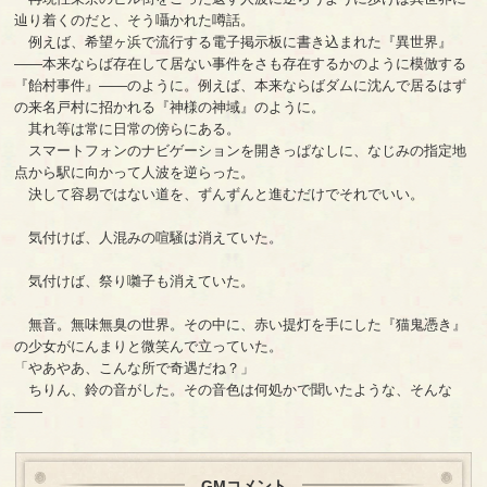
辿り着くのだと、そう囁かれた噂話。
例えば、希望ヶ浜で流行する電子掲示板に書き込まれた『異世界』
――本来ならば存在して居ない事件をさも存在するかのように模倣する
『飴村事件』――のように。例えば、本来ならばダムに沈んで居るはず
の来名戸村に招かれる『神様の神域』のように。
其れ等は常に日常の傍らにある。
スマートフォンのナビゲーションを開きっぱなしに、なじみの指定地
点から駅に向かって人波を逆らった。
決して容易ではない道を、ずんずんと進むだけでそれでいい。
気付けば、人混みの喧騒は消えていた。
気付けば、祭り囃子も消えていた。
無音。無味無臭の世界。その中に、赤い提灯を手にした『猫鬼憑き』
の少女がにんまりと微笑んで立っていた。
「やあやあ、こんな所で奇遇だね？」
ちりん、鈴の音がした。その音色は何処かで聞いたような、そんな
――
GMコメント