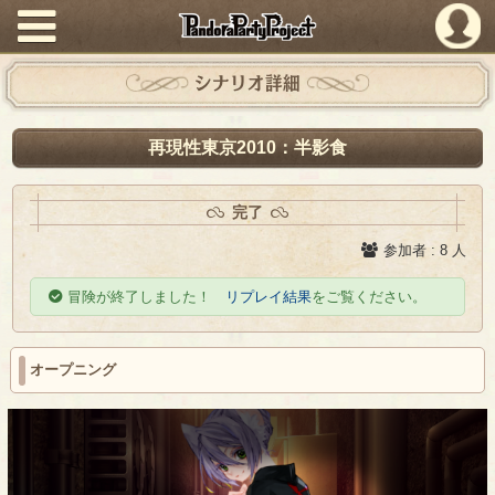
PandoraPartyProject
シナリオ詳細
再現性東京2010：半影食
完了
参加者 : 8 人
冒険が終了しました！
リプレイ結果
をご覧ください。
オープニング