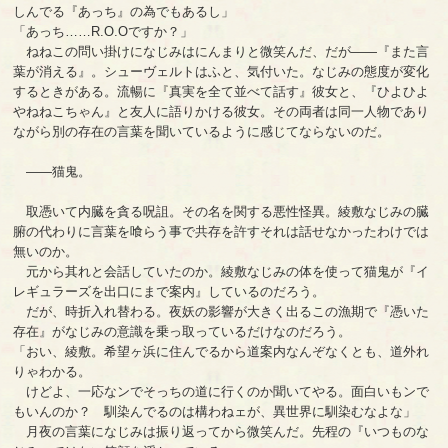
しんでる『あっち』の為でもあるし」
「あっち……R.O.Oですか？」
ねねこの問い掛けになじみはにんまりと微笑んだ、だが――『また言
葉が消える』。シューヴェルトはふと、気付いた。なじみの態度が変化
するときがある。流暢に『真実を全て並べて話す』彼女と、『ひよひよ
やねねこちゃん』と友人に語りかける彼女。その両者は同一人物であり
ながら別の存在の言葉を聞いているように感じてならないのだ。
――猫鬼。
取憑いて内臓を貪る呪詛。その名を関する悪性怪異。綾敷なじみの臓
腑の代わりに言葉を喰らう事で共存を許すそれは話せなかったわけでは
無いのか。
元から其れと会話していたのか。綾敷なじみの体を使って猫鬼が『イ
レギュラーズを出口にまで案内』しているのだろう。
だが、時折入れ替わる。夜妖の影響が大きく出るこの漁期で『憑いた
存在』がなじみの意識を乗っ取っているだけなのだろう。
「おい、綾敷。希望ヶ浜に住んでるから道案内なんぞなくとも、道外れ
りゃわかる。
けどよ、一応なンでそっちの道に行くのか聞いてやる。面白いもンで
もいんのか？ 馴染んでるのは構わねェが、異世界に馴染むなよな」
月夜の言葉になじみは振り返ってから微笑んだ。先程の『いつものな