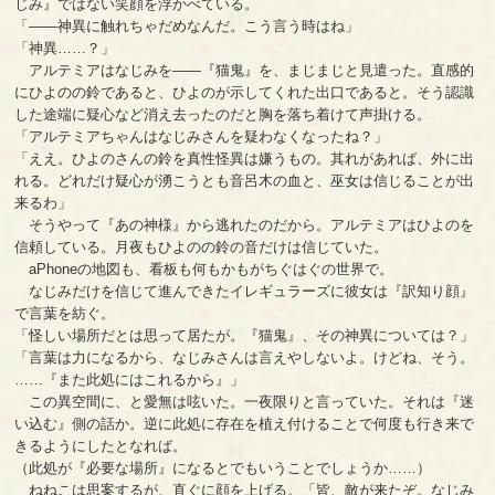
じみ』ではない笑顔を浮かべている。
「――神異に触れちゃだめなんだ。こう言う時はね」
「神異……？」
アルテミアはなじみを――『猫鬼』を、まじまじと見遣った。直感的
にひよのの鈴であると、ひよのが示してくれた出口であると。そう認識
した途端に疑心など消え去ったのだと胸を落ち着けて声掛ける。
「アルテミアちゃんはなじみさんを疑わなくなったね？」
「ええ。ひよのさんの鈴を真性怪異は嫌うもの。其れがあれば、外に出
れる。どれだけ疑心が湧こうとも音呂木の血と、巫女は信じることが出
来るわ」
そうやって『あの神様』から逃れたのだから。アルテミアはひよのを
信頼している。月夜もひよのの鈴の音だけは信じていた。
aPhoneの地図も、看板も何もかもがちぐはぐの世界で。
なじみだけを信じて進んできたイレギュラーズに彼女は『訳知り顔』
で言葉を紡ぐ。
「怪しい場所だとは思って居たが。『猫鬼』、その神異については？」
「言葉は力になるから、なじみさんは言えやしないよ。けどね、そう。
……『また此処にはこれるから』」
この異空間に、と愛無は呟いた。一夜限りと言っていた。それは『迷
い込む』側の話か。逆に此処に存在を植え付けることで何度も行き来で
きるようにしたとなれば。
（此処が『必要な場所』になるとでもいうことでしょうか……）
ねねこは思案するが、直ぐに顔を上げる。「皆、敵が来たぞ。なじみ