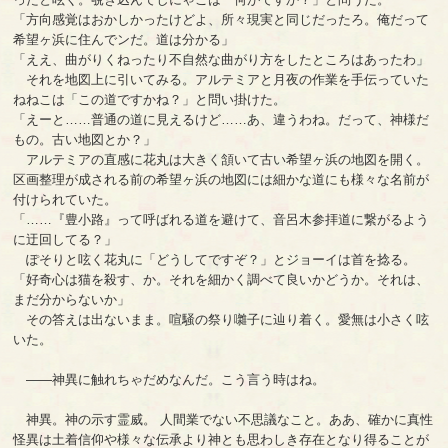
「方向感覚はおかしかったけどよ、所々現実と同じだったろ。俺だって
希望ヶ浜に住んでンだ。道は分かる」
「ええ、曲がりくねったり不自然な曲がり方をしたところはあったわ」
それを地図上に引いてみる。アルテミアと月夜の作業を手伝っていた
ねねこは「この道ですかね？」と問い掛けた。
「えーと……普通の道に見えるけど……あ、違うわね。だって、神様だ
もの。古い地図とか？」
アルテミアの直感に花丸は大きく頷いて古い希望ヶ浜の地図を開く。
区画整理が成される前の希望ヶ浜の地図には細かな道にも様々な名前が
付けられていた。
「……『豊小路』って呼ばれる道を避けて、音呂木参拝道に繋がるよう
に迂回してる？」
ぽそりと呟く花丸に「どうしてですぞ？」とジョーイは首を捻る。
「好奇心は猫を殺す、か。それを細かく調べて良いかどうか。それは、
まだ分からないか」
その答えは出ないまま。喧騒の祭り囃子に辿り着く。愛無は小さく呟
いた。
――神異に触れちゃだめなんだ。こう言う時はね。
神異。神の示す霊威。 人間業でない不思議なこと。ああ、確かに真性
怪異は土着信仰や様々な伝承より神とも思わしき存在となり得ることが