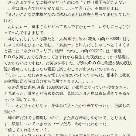
さっきまであんなに賑やかだったのに今じゃ祭り囃子も聞こえない
し、空は真っ赤で何だか変な感じ……って言うか、不気味だよね」
「まさかこんなに本格的なのに誘われるとは微塵も思ってませんでした
けど。
おいおいー、笹木さんビビってるんですかぁー？ いやしにゃはびび
ってへんですよまじで……」
耳がしおしおなのは誰だと『人為遂行』笹木 花丸（p3p008689）はし
にゃこの耳をひょいと掴む。「ああー」と叫んだしにゃこへとくすくす
と笑った『ネクロフィリア』物部・ねねこ（p3p007217）は「最近
R.O.Oを楽しんでる身としてはそれから発生した夜妖はしっかり処理し
ておかないとですね♪」と笑みを零した。折角のR.O.Oに希望ヶ浜の夜妖
達が侵略してしまったら素直に楽しむことが出来ないのである。
「しかし……なじみさんが怪しいのはいつもですからね。根本的に夜妖
の空間に居る時は自分すら信用できませんし……」
その言葉に糸色 月夜（p3p009451）が眼前に立っていた少女をちら、
と見遣った。微笑んだ浴衣姿の娘。見慣れた耳と尾は夜妖憑きであるか
らだと聞いている。
「……とおりゃんせなァ。夏休みに入ったから来てやったが、肝試しの
類か？
蝉の声だけでも鬱陶しいのに。また変な噂流しやがって、とりあえ
ず、綾敷についていきゃあいーンだろ、わかったわかった」
「信じてくれるのかい？」
にんまりと笑ったなじみに月夜は『そう言う手筈だっただろう』と彼