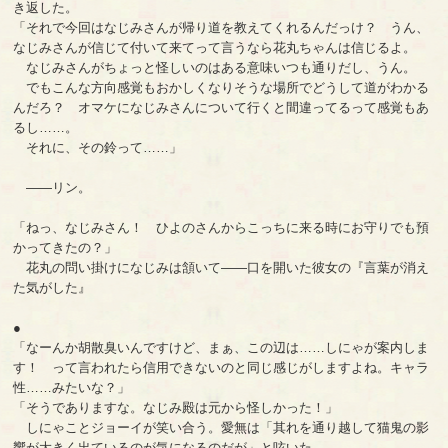
き返した。
「それで今回はなじみさんが帰り道を教えてくれるんだっけ？ うん、
なじみさんが信じて付いて来てって言うなら花丸ちゃんは信じるよ。
なじみさんがちょっと怪しいのはある意味いつも通りだし、うん。
でもこんな方向感覚もおかしくなりそうな場所でどうして道がわかる
んだろ？ オマケになじみさんについて行くと間違ってるって感覚もあ
るし……。
それに、その鈴って……」
――リン。
「ねっ、なじみさん！ ひよのさんからこっちに来る時にお守りでも預
かってきたの？」
花丸の問い掛けになじみは頷いて――口を開いた彼女の『言葉が消え
た気がした』
●
「なーんか胡散臭いんですけど、まぁ、この辺は……しにゃが案内しま
す！ って言われたら信用できないのと同じ感じがしますよね。キャラ
性……みたいな？」
「そうでありますな。なじみ殿は元から怪しかった！」
しにゃことジョーイが笑い合う。愛無は「其れを通り越して猫鬼の影
響が大きく出ているのが気になるのだが」と呟いた。