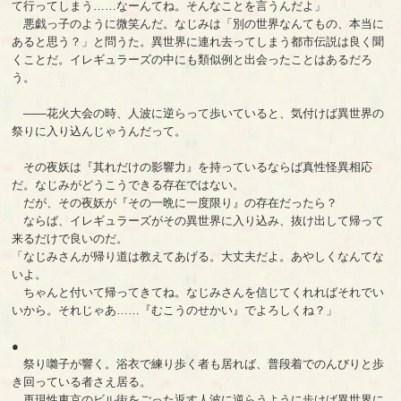
て行ってしまう……なーんてね。そんなことを言うんだよ」
悪戯っ子のように微笑んだ。なじみは「別の世界なんてもの、本当に
あると思う？」と問うた。異世界に連れ去ってしまう都市伝説は良く聞
くことだ。イレギュラーズの中にも類似例と出会ったことはあるだろ
う。
――花火大会の時、人波に逆らって歩いていると、気付けば異世界の
祭りに入り込んじゃうんだって。
その夜妖は『其れだけの影響力』を持っているならば真性怪異相応
だ。なじみがどうこうできる存在ではない。
だが、その夜妖が『その一晩に一度限り』の存在だったら？
ならば、イレギュラーズがその異世界に入り込み、抜け出して帰って
来るだけで良いのだ。
「なじみさんが帰り道は教えてあげる。大丈夫だよ。あやしくなんてな
いよ。
ちゃんと付いて帰ってきてね。なじみさんを信じてくれればそれでい
いから。それじゃあ……『むこうのせかい』でよろしくね？」
●
祭り囃子が響く。浴衣で練り歩く者も居れば、普段着でのんびりと歩
き回っている者さえ居る。
再現性東京のビル街をごった返す人波に逆らうように歩けば異世界に