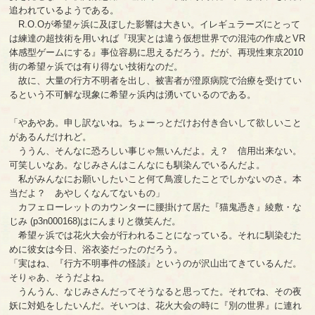
追われているようである。
R.O.Oが希望ヶ浜に及ぼした影響は大きい。イレギュラーズにとって
は練達の超技術を用いれば『現実とは違う仮想世界での混沌の作成とVR
体感型ゲームにする』事位容易に思えるだろう。だが、再現性東京2010
街の希望ヶ浜では有り得ない技術なのだ。
故に、大量の行方不明者を出し、被害者が澄原病院で治療を受けてい
るという不可解な現象に希望ヶ浜内は湧いているのである。
「やあやあ。申し訳ないね。ちょーっとだけお付き合いして欲しいこと
があるんだけれど。
ううん、そんなに恐ろしい事じゃ無いんだよ。え？ 信用出来ない。
可笑しいなあ。なじみさんはこんなにも馴染んでいるんだよ。
私がみんなにお願いしたいこと何て鳥渡したことでしかないのさ。本
当だよ？ あやしくなんてないもの」
カフェローレットのカウンターに腰掛けて居た『猫鬼憑き』綾敷・な
じみ (p3n000168)はにんまりと微笑んだ。
希望ヶ浜では花火大会が行われることになっている。それに馴染むた
めに彼女は今日、浴衣姿だったのだろう。
「実はね、『行方不明事件の怪談』というのが沢山出てきているんだ。
そりゃあ、そうだよね。
うんうん、なじみさんだってそうなると思ってた。それでね、その夜
妖に対処をしたいんだ。そいつは、花火大会の時に『別の世界』に連れ