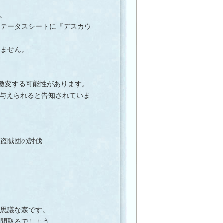
。
ステータスシートに『デスカウ
ません。
情勢が激変する可能性があります。
が与えられると告知されていま
の盗賊団の討伐
る
不思議な森です。
手間取るでしょう。