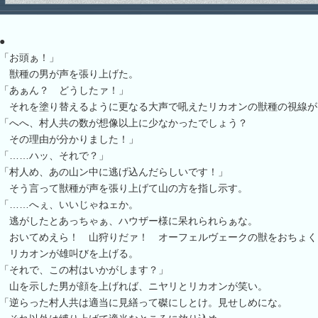
●
「お頭ぁ！」
獣種の男が声を張り上げた。
「あぁん？ どうしたァ！」
それを塗り替えるように更なる大声で吼えたリカオンの獣種の視線が
「へへ、村人共の数が想像以上に少なかったでしょう？
その理由が分かりました！」
「……ハッ、それで？」
「村人め、あの山ン中に逃げ込んだらしいです！」
そう言って獣種が声を張り上げて山の方を指し示す。
「……へぇ、いいじゃねェか。
逃がしたとあっちゃぁ、ハウザー様に呆れられらぁな。
おいてめえら！ 山狩りだァ！ オーフェルヴェークの獣をおちょく
リカオンが雄叫びを上げる。
「それで、この村はいかがします？」
山を示した男が顔を上げれば、ニヤリとリカオンが笑い。
「逆らった村人共は適当に見繕って磔にしとけ。見せしめにな。