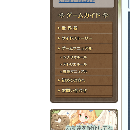
※ ID/パスワードを忘れた方
ア
ワ
ド
ー
レ
ド
ゲームガイド
ス
世界観
サイドストーリー
ゲームマニュアル
シナリオルール
アトリエルール
戦闘マニュアル
初めての方へ
お問い合わせ