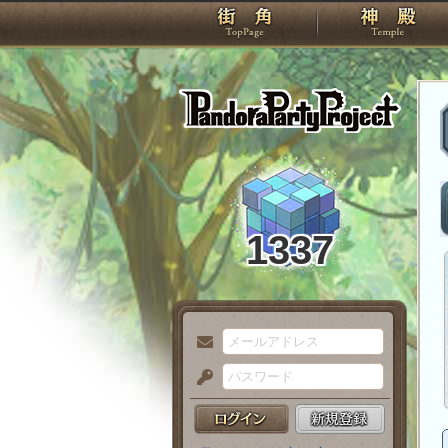
TOP
Pando
1337
メ
ー
パ
ル
ス