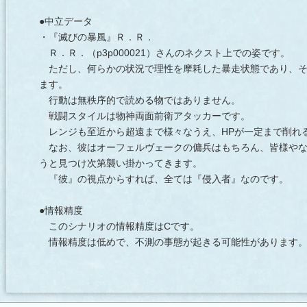
●中立データ
・『滅びの暴風』Ｒ．Ｒ．
Ｒ．Ｒ．（p3p000021）さんのネクスト上での姿です。
ただし、何らかの状況で理性を摩耗した暴走状態であり、そ
ます。
行動は無秩序的で読める物ではありません。
戦闘スタイルは物神両面前衛アタッカーです。
レンジも至近から超遠まで様々なうえ、HPが一定まで削れ
なお、彼はオーフェルヴェークの傭兵はもちろん、皆様やな
うと見つけ次第襲い掛かってきます。
『彼』の視点からすれば、全ては『侵入者』なのです。
●情報精度
このシナリオの情報精度はCです。
情報精度は低めで、不測の事態が起きる可能性があります