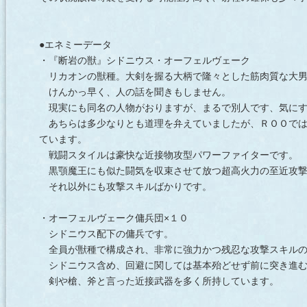
●エネミーデータ
・『断岩の獣』シドニウス・オーフェルヴェーク
リカオンの獣種。大剣を握る大柄で隆々とした筋肉質な大男
けんかっ早く、人の話を聞きもしません。
現実にも同名の人物がおりますが、まるで別人です、気にす
あちらは多少なりとも道理を弁えていましたが、ＲＯＯでは
ています。
戦闘スタイルは豪快な近接物攻型パワーファイターです。
黒顎魔王にも似た闘気を収束させて放つ超高火力の至近攻撃
それ以外にも攻撃スキルばかりです。
・オーフェルヴェーク傭兵団×１０
シドニウス配下の傭兵です。
全員が獣種で構成され、非常に強力かつ残忍な攻撃スキルの
シドニウス含め、回避に関しては基本殆どせず前に突き進む
剣や槍、斧と言った近接武器を多く所持しています。