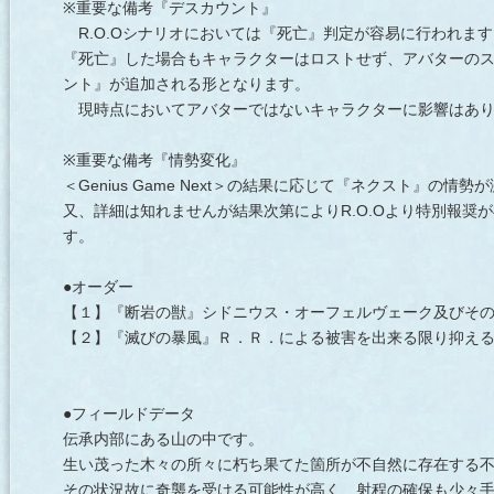
※重要な備考『デスカウント』
R.O.Oシナリオにおいては『死亡』判定が容易に行われます
『死亡』した場合もキャラクターはロストせず、アバターの
ント』が追加される形となります。
現時点においてアバターではないキャラクターに影響はあり
※重要な備考『情勢変化』
＜Genius Game Next＞の結果に応じて『ネクスト』の
又、詳細は知れませんが結果次第によりR.O.Oより特別報奨
す。
●オーダー
【１】『断岩の獣』シドニウス・オーフェルヴェーク及びそ
【２】『滅びの暴風』Ｒ．Ｒ．による被害を出来る限り抑え
●フィールドデータ
伝承内部にある山の中です。
生い茂った木々の所々に朽ち果てた箇所が不自然に存在する
その状況故に奇襲を受ける可能性が高く、射程の確保も少々