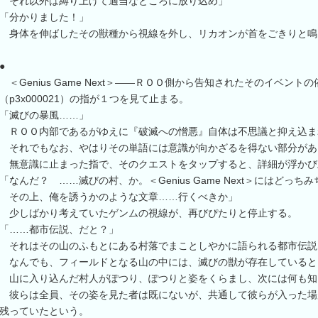
それ以外は縛り上げて適当なところに放り込め」
「分かりました！」
身体を伸ばしたその獣種から視線を外し、リカオンが首をごきりと鳴
●
＜Genius Game Next＞――ＲＯＯ側から告知されたそのイベン
（p3x000021）の指が１つを見て止まる。
「滅びの暴風……」
ＲＯＯ内部であるがゆえに『破滅への憎悪』自体は不思議と抑え込ま
それでもなお、やはりその単語には意識が向かざるを得ない部分があ
無意識に止まった指で、そのクエストをタップすると、詳細が浮かび
「なんだ？ ……滅びの村、か。＜Genius Game Next＞にはどっ
その上、俺を誘うかのような文章……行くべきか」
少しばかり考えていたゲンムの視線が、再びぴたりと停止する。
「……都市伝説、だと？」
それはその山のふもとにある村落でまことしやかに語られる都市伝説
なんでも、フィールドとなる山の中には、滅びの獣が存在していると
山に入り込んだ村人がぽつり、ぽつりと姿をくらまし、次には何も知
彼らは全員、その姿を見た者は既にないが、共通して彼らが入った場
残っていたという。