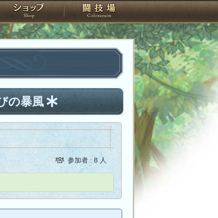
スタジオ
ショップ
闘技場
＞滅びの暴風
参加者 : 8 人