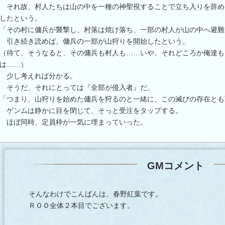
それ故、村人たちは山の中を一種の神聖視することで立ち入りを辞め
したという。
「その村に傭兵が襲撃し、村落は焼け落ち、一部の村人が山の中へ避難
引き続き読めば、傭兵の一部が山狩りを開始したという。
（待て、そうなると、その傭兵も村人も……いや、それどころか俺達も
は……）
少し考えれば分かる。
そうだ、それにとっては『全部が侵入者』だ。
「つまり、山狩りを始めた傭兵を狩るのと一緒に、この滅びの存在とも
ゲンムは静かに目を閉じて、そっと受注をタップする。
ほぼ同時、定員枠が一気に埋まっていった。
GMコメント
そんなわけでこんばんは、春野紅葉です。
ＲＯＯ全体２本目でございます。