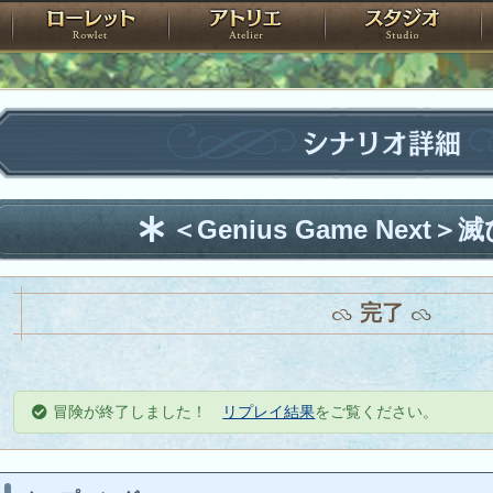
神殿
ローレット
アトリエ
raPartyProject
シナリオ詳細
＜Genius Game Next
完了
冒険が終了しました！
リプレイ結果
をご覧ください。