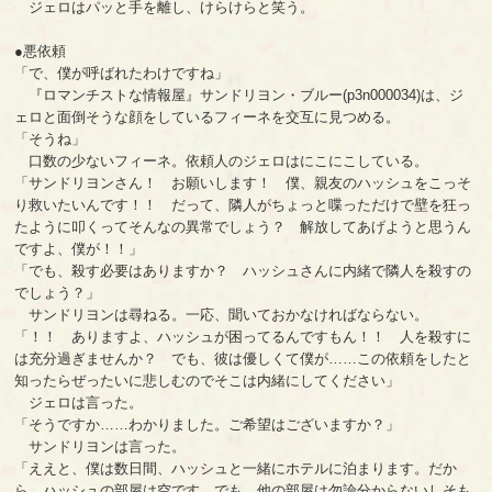
ジェロはパッと手を離し、けらけらと笑う。
●悪依頼
「で、僕が呼ばれたわけですね」
『ロマンチストな情報屋』サンドリヨン・ブルー(p3n000034)は、ジ
ェロと面倒そうな顔をしているフィーネを交互に見つめる。
「そうね」
口数の少ないフィーネ。依頼人のジェロはにこにこしている。
「サンドリヨンさん！ お願いします！ 僕、親友のハッシュをこっそ
り救いたいんです！！ だって、隣人がちょっと喋っただけで壁を狂っ
たように叩くってそんなの異常でしょう？ 解放してあげようと思うん
ですよ、僕が！！」
「でも、殺す必要はありますか？ ハッシュさんに内緒で隣人を殺すの
でしょう？」
サンドリヨンは尋ねる。一応、聞いておかなければならない。
「！！ ありますよ、ハッシュが困ってるんですもん！！ 人を殺すに
は充分過ぎませんか？ でも、彼は優しくて僕が……この依頼をしたと
知ったらぜったいに悲しむのでそこは内緒にしてください」
ジェロは言った。
「そうですか……わかりました。ご希望はございますか？」
サンドリヨンは言った。
「ええと、僕は数日間、ハッシュと一緒にホテルに泊まります。だか
ら、ハッシュの部屋は空です。でも、他の部屋は勿論分からないしそも