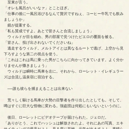
至東が言う。
「オレも風呂がいいなァ」とことほぎ。
「仕事の後に一風呂浴びるなんて贅沢ですねぇ、コーヒー牛乳でも飲み
ましょうか」
鏡が提案する。
「私も賛成ですよ。あとで皆さんと合流しましょう」
ウィルドが目を細め、男の部屋で見つけたピエロの覆面を被る。
「皆さん、投げ出されないでくださいね」
逃走するウィルド。メルトアイとは異なるルートで逃げ、上空から見
下ろすような第二の視点を使う。
「これはこれは馬に乗った男がこちらに向かってきています。よく分か
りませんが撒きましょう」
ウィルドは瞬時に馬車を左に。それから、ローレット・イレギュラー
ズは合流し温泉宿に宿泊する。
──誰も彼らを捕まえることは出来ない
荒々しく駆ける馬車が大勢の目撃者を作り出したとしても。そして、
噂はすぐに巨大な怪物に変わる。強盗団は何処にもいないというのに。
後日、ローレットにビデオテープが届けられた。ジェロだ。
「ありがとう、これでハッシュは解放されたよ。それにあの写真、エキ
サイティングで最高だよ！ 見る度に至極、元気が出ますよ！ 素晴ら