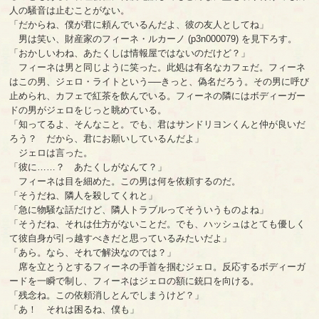
人の騒音は止むことがない。
「だからね、僕が君に頼んでいるんだよ、彼の友人としてね」
男は笑い、財産家のフィーネ・ルカーノ (p3n000079) を見下ろす。
「おかしいわね、あたくしは情報屋ではないのだけど？」
フィーネは男と同じように笑った。此処は有名なカフェだ。フィーネ
はこの男、ジェロ・ライトという──きっと、偽名だろう。その男に呼び
止められ、カフェで紅茶を飲んでいる。フィーネの隣にはボディーガー
ドの男がジェロをじっと眺めている。
「知ってるよ、そんなこと。でも、君はサンドリヨンくんと仲が良いだ
ろう？ だから、君にお願いしているんだよ」
ジェロは言った。
「彼に……？ あたくしがなんて？」
フィーネは目を細めた。この男は何を依頼するのだ。
「そうだね、隣人を殺してくれと」
「急に物騒な話だけど、隣人トラブルってそういうものよね」
「そうだね、それは仕方がないことだ。でも、ハッシュはとても優しく
て彼自身が引っ越すべきだと思っているみたいだよ」
「あら。なら、それで解決なのでは？」
席を立とうとするフィーネの手首を掴むジェロ。反応するボディーガ
ードを一瞬で制し、フィーネはジェロの額に銃口を向ける。
「残念ね。この依頼消しとんでしまうけど？」
「あ！ それは困るね、僕も」