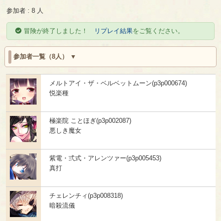
参加者 : 8 人
冒険が終了しました！
リプレイ結果
をご覧ください。
参加者一覧（8人）
メルトアイ・ザ・ベルベットムーン(p3p000674)
悦楽種
極楽院 ことほぎ(p3p002087)
悪しき魔女
紫電・弍式・アレンツァー(p3p005453)
真打
チェレンチィ(p3p008318)
暗殺流儀