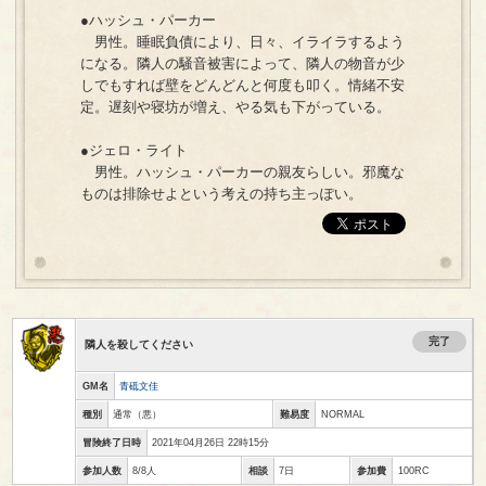
●ハッシュ・パーカー
男性。睡眠負債により、日々、イライラするよう
になる。隣人の騒音被害によって、隣人の物音が少
しでもすれば壁をどんどんと何度も叩く。情緒不安
定。遅刻や寝坊が増え、やる気も下がっている。
●ジェロ・ライト
男性。ハッシュ・パーカーの親友らしい。邪魔な
ものは排除せよという考えの持ち主っぽい。
完了
隣人を殺してください
GM名
青砥文佳
種別
通常（悪）
難易度
NORMAL
冒険終了日時
2021年04月26日 22時15分
参加人数
8/8人
相談
7日
参加費
100RC