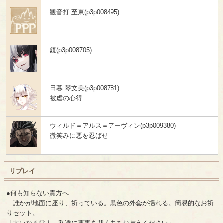
観音打 至東(p3p008495)
鏡(p3p008705)
日暮 琴文美(p3p008781)
被虐の心得
ウィルド＝アルス＝アーヴィン(p3p009380)
微笑みに悪を忍ばせ
リプレイ
●何も知らない貴方へ
誰かが地面に座り、祈っている。黒色の外套が揺れる。簡易的なお祈
りセット。
「大いなる父よ、私達に悪事を裁く力をお与えください」