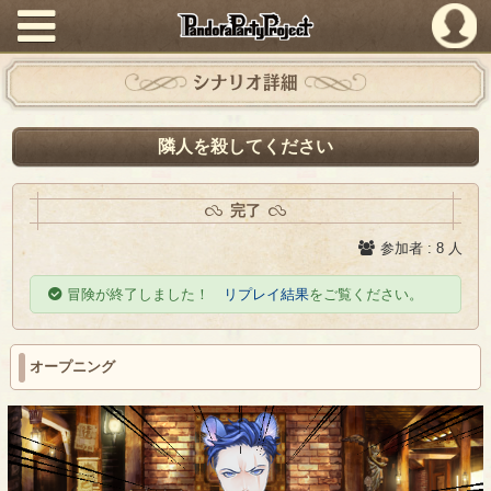
PandoraPartyProject
シナリオ詳細
隣人を殺してください
完了
参加者 : 8 人
冒険が終了しました！
リプレイ結果
をご覧ください。
オープニング