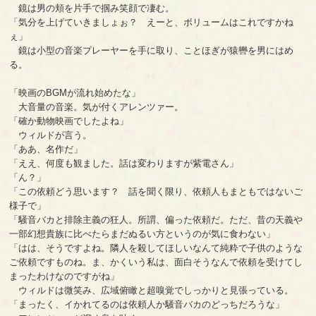
鏡は男の頬を片手で掴み笑顔で凄む。
「気分を上げていきましょぉ？ えーと、ボリュームはこれですかね
ぇ」
鏡は小型の音楽プレーヤーを手に取り、ことほぎが猿轡を男にはめ
る。
「映画のBGMが流れ始めたな」
大音量の音楽。気が付くアレンツァー。
「確か動物映画でしたよね」
ウィルドが言う。
「ああ、名作だ」
「ええ、何度も観ました。話は変わりますが紫電さん」
「ん？」
「この依頼どう思います？ 話を聞く限り、依頼人もまともではないご
様子で」
「騒音バカと排除主義の狂人。所謂、偏った依頼だ。ただ、昔の天義や
一部幻想貴族に比べたらまだぬるい方というのが気に食わない」
「はは、そうですよね。隣人を殺してほしいなんて純粋で子供のような
ご依頼ですものね。ま、かくいう私は、面白そうなんで依頼を受けてし
まったわけなのですがね」
ウィルドは微笑み、広域俯瞰と超嗅覚でしっかりと見張っている。
「まったく、イかれてるのは依頼人か騒音バカのどっちだろうな」