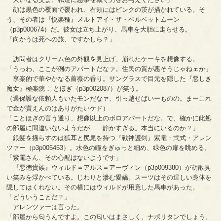
顔は黒色の覆面で覆われ、右頬にはピンクの茨が描かれている。そ
う、その者は『悦楽種』メルトアイ・ザ・ベルベットムーン
（p3p000674）だ。彼女は立ち上がり、馬車を大胆に走らせる。
「向かうは死への旅、ですかしら？」
訪問者はクリーム色の外観を見上げ、崩れたケーキを想像する。
「うっわ、ここが例のアパートだなァ。住民の質が悪そうじゃねェか」
享楽的で華やかなる薔薇の香り。サングラスで目元を隠した『悪しき
魔女』極楽院 ことほぎ（p3p002087）が笑う。
（過保護な依頼人もいたモンだなァ、引っ越せばいーものの。まーこれ
で金が貰えんのはありがたいケド）
「ことほぎの言う通り、想像以上のボロアパートだな。で、確かに此処
の部屋に間違いないようだが……静かすぎる。本当にいるのか？」
銀髪を揺らすのは狐耳と尻尾を持つ『戦神護剣』紫電・弍式・アレン
ツァー（p3p005453）。水色の瞳をぎゅっと細め、緑色の扉を眺める。
「紫電さん、その心配はないようです」
『悪徳貴族』ウィルド＝アルス＝アーヴィン（p3p009380）が胡散臭
い笑みを浮かべている。じわりと滲む愛嬌。スーツはその逞しい身体を
隠してはくれない。その横にはウィルドが用意した馬車があった。
「どういうことだ？」
アレンツァーは言った。
「部屋から匂うんですよ。この匂いはまさしく、ナポリタンでしょう。