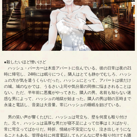
●殺したいほど憎いけど
ハッシュ・パーカーは木造アパートに住んでいる。彼の日常は夜の21
時に帰宅し、24時には眠りにつく。隣人はとても静かでむしろ、ハッシ
ュの方が気を遣うくらいだった。ハッシュにとって、アパートは彼だけ
の城。城のなかでは、うるさい上司や気分屋の同僚に悩まされることは
ない。ただ、半年前に悪魔がやってきた。隣人の男。名前も知らない迷
惑な男によって、ハッシュの地獄が始まった。隣人の男は朝の五時まで
永遠と電話し、音楽は大音量。常にハッシュの睡眠を妨げている。
男の笑い声が響くたびに、ハッシュは苛立ち、壁を何度も殴り付け
た。元々、ハッシュは温厚な男だが寝不足によって仕事はミスばかり、
常に苛立ってばかりだ。時折、情緒が不安定になり、泣き出しそうにな
ることもある。管理会社に何度電話してもどんなに壁を殴り付けても隣