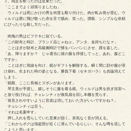
ィ。両足を斬ったのは至東だった。
「ここまでよく頑張りましたね」
ウィルドは死にかけの男を何度も殴り付けた。肉が軋み骨が歪む。ウ
ィルドは唇に飛び散った赤を舌で舐め、笑った。撲殺、シンプルな依頼
にぴったりな殺し方だった。
肉塊の男はビフテキに似ている。
「この財布と時計、ブランド品じゃねェ。アンタ、金持ちだなァ」
ことほぎが財布と高級腕時計で懐をパンパンにさせ、踵を返した。
「あ、帰りますか？ じゃ適当に彼の服を拝借してっと。あれ、服どこ
ですか」
ことほぎに視線を向け、鏡がギフトを解除する。瞬く間に顔や服が溶
け崩れ、生まれた時の姿となる。勝負下着（セキガハラ）も勿論消えて
しまう。
「鏡殿、ここに長袖とズボンがあります」
琴文美が手渡し、嬉しそうに服を着る鏡。ウィルドは男を担ぎ浴室へ
と放り投げれば、チェレンチィが換気扇を回し本棚を荒らす。
「発見されやすいように音楽は消しておいた方がいいですかね？」
チェレンチィは言う。
「それは名案申す」
押し入れを荒らしていた至東が頷く。呆気なく音が消える。
「これからボクは強盗団が近くに潜んでいるらしい、そんな噂を流して
こようと思います」