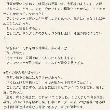
「仕事が早いですねぇ、鍵開けお見事です。大泥棒のようです」と鏡。
「そりゃあ、どうも。まぁ、分かりやすい構造だったからな。ドアチェ
ーンもかかっていなかったし」
アレンツァーは言いながら哀れな男を思った。此処に住まなければ死
ぬことはなかった。
「とっとと殺るとするか」
ことほぎがサングラスのブリッジを押し上げ、部屋の奥に消えてい
く。
「……」
頷き合い、それを追う仲間達。扉の外には──
「良い天気だ」
「そうですね、公園でゆっくりしたくなりますよ」
アレンツァーが目を細め、ウィルドが青空を見上げる。
●多くの侵入者が彼を見た
薄暗い廊下の先にはガラス戸があった。
「汚くねェけど中狭いな！ イヤ外観から予想できてたが！」
ことほぎが苦笑する。流し台には汚れたフライパンやまな板、包丁が
置いてあった。
「忽ち、廊下が無きに。これが1Kでござるね。こじんまりで良き良き。
早速、プロの仕事を始める候。仕事にオーダーの多いのは辟易ござるけ
ど楠切村正と拙者達なら可能ござるよ。すぐに遮断申す」