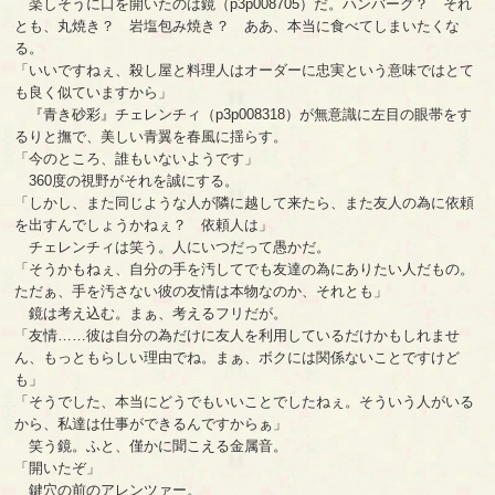
楽しそうに口を開いたのは鏡（p3p008705）だ。ハンバーグ？ それ
とも、丸焼き？ 岩塩包み焼き？ ああ、本当に食べてしまいたくな
る。
「いいですねぇ、殺し屋と料理人はオーダーに忠実という意味ではとて
も良く似ていますから」
『青き砂彩』チェレンチィ（p3p008318）が無意識に左目の眼帯をす
るりと撫で、美しい青翼を春風に揺らす。
「今のところ、誰もいないようです」
360度の視野がそれを誠にする。
「しかし、また同じような人が隣に越して来たら、また友人の為に依頼
を出すんでしょうかねぇ？ 依頼人は」
チェレンチィは笑う。人にいつだって愚かだ。
「そうかもねぇ、自分の手を汚してでも友達の為にありたい人だもの。
ただぁ、手を汚さない彼の友情は本物なのか、それとも」
鏡は考え込む。まぁ、考えるフリだが。
「友情……彼は自分の為だけに友人を利用しているだけかもしれませ
ん、もっともらしい理由でね。まぁ、ボクには関係ないことですけど
も」
「そうでした、本当にどうでもいいことでしたねぇ。そういう人がいる
から、私達は仕事ができるんですからぁ」
笑う鏡。ふと、僅かに聞こえる金属音。
「開いたぞ」
鍵穴の前のアレンツァー。