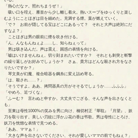
「熱心だなァ。照れちまうぜ！」
吸い口を咥え、雁首から少し離し着火。熱いスープをゆっくりと楽し
むようにことほぎは目を細めた。充満する煙。葉が燃えていく。
「で？ お前が隠してる宝はどこにあるって？ それと大声は絶対にだ
すなよ？」
ことほぎは男の眼前に煙を吹き付ける。
「ん、んなもんねぇよ……し、知らねぇって」
男は咳き込んだ。声は震え、困惑の表情を向ける。
「嘘はいけませんねぇ。切り刻まれたいですか？ それとも刺突と斬撃
の繰り返しがお好みでしょうか？ さぁ、貴方はどんな殺され方をなさ
りたいですか？」
琴文美が幻魔、複合暗器を鋼糸に変え詰め寄る。
「は、殺され……？」
「そうですよ。ああ、拷問器具の方がそそるでしょうか……ふふふ」
「やめろ、近づくな」
「ふーむ？ 言わぬと申すか。大丈夫でござる、そんな声を出さなくと
も」
至東は母性1000%の笑みを男に向け、楠切村正『華耽』『月望』、妖
刀を取り出す。美しい刃紋に浮かぶ花の香は弔歌。男は母性にとろけ、
妖刀を恍惚な表情で見つめる。
「ああ、ママぁ！」
「大きな声を出さないでください、それが愛しいママの前でもねぇ？」