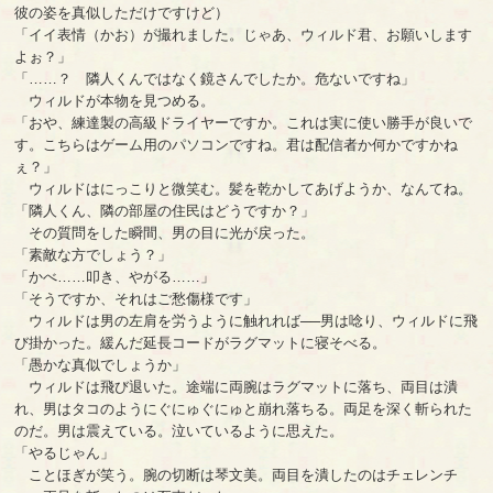
彼の姿を真似しただけですけど）
「イイ表情（かお）が撮れました。じゃあ、ウィルド君、お願いします
よぉ？」
「……？ 隣人くんではなく鏡さんでしたか。危ないですね」
ウィルドが本物を見つめる。
「おや、練達製の高級ドライヤーですか。これは実に使い勝手が良いで
す。こちらはゲーム用のパソコンですね。君は配信者か何かですかね
ぇ？」
ウィルドはにっこりと微笑む。髪を乾かしてあげようか、なんてね。
「隣人くん、隣の部屋の住民はどうですか？」
その質問をした瞬間、男の目に光が戻った。
「素敵な方でしょう？」
「かべ……叩き、やがる……」
「そうですか、それはご愁傷様です」
ウィルドは男の左肩を労うように触れれば──男は唸り、ウィルドに飛
び掛かった。緩んだ延長コードがラグマットに寝そべる。
「愚かな真似でしょうか」
ウィルドは飛び退いた。途端に両腕はラグマットに落ち、両目は潰
れ、男はタコのようにぐにゅぐにゅと崩れ落ちる。両足を深く斬られた
のだ。男は震えている。泣いているように思えた。
「やるじゃん」
ことほぎが笑う。腕の切断は琴文美。両目を潰したのはチェレンチ