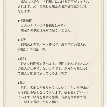
成功した場合、『幻想』における名声がマイナス
されます。又、失敗した場合の名声値の減少は0と
なります。
●情報精度
このシナリオの情報精度はAです。
想定外の事態は絶対に起こりません。
●場所
幻想の木造アパート築40年。殺害予定の隣人の
部屋は103号室。1K。
●時刻
好きな時間帯を選べます。昼間であればほとんど
の住人が仕事でいないようです。夕方から夜にかけ
て住人が部屋に戻ってくるようです。
●隣人
男性。名前など知りたくもない！！という理由か
ら名前は不明となっております。夜も昼もアパート
にいます。騒音を発する悪魔。音楽を大音量で聞
く。朝まで電話したりと煩い。