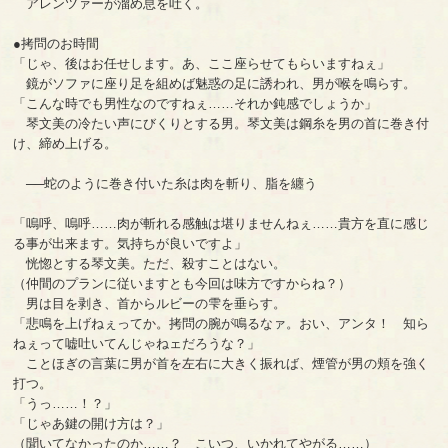
アレンツァーが溜め息を吐く。
●拷問のお時間
「じゃ、後はお任せします。あ、ここ座らせてもらいますねぇ」
鏡がソファに座り足を組めば魅惑の足に誘われ、男が喉を鳴らす。
「こんな時でも男性なのですねぇ……それか鈍感でしょうか」
琴文美の冷たい声にびくりとする男。琴文美は鋼糸を男の首に巻き付
け、締め上げる。
──蛇のように巻き付いた糸は肉を斬り、脂を纏う
「嗚呼、嗚呼……肉が斬れる感触は堪りませんねぇ……貴方を直に感じ
る事が出来ます。気持ちが良いですよ」
恍惚とする琴文美。ただ、殺すことはない。
（仲間のプランに従いますとも今回は味方ですからね？）
男は目を剥き、首からルビーの雫を垂らす。
「悲鳴を上げねぇってか。拷問の腕が鳴るなァ。おい、アンタ！ 知ら
ねぇって嘘吐いてんじゃねェだろうな？」
ことほぎの言葉に男が首を左右に大きく振れば、煙管が男の頬を強く
打つ。
「うっ……！？」
「じゃあ鍵の開け方は？」
（聞いてなかったのか……？ こいつ、いかれてやがる……）