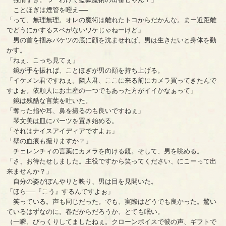
ことほぎは煙管を咥え──
「って、無理無理。オレの魔術は離れたトコからだかんな。まー近距離
でどうにかするスベがないワケじゃねーけど」
男の首を掴みバケツの底に顔を沈ませれば、男は生きたいと身体を動
かす。
「ねぇ、こっち見てぇ」
鏡が手を振れば、ことほぎが男の顔を持ち上げる。
「イケメン君ですねぇ。隣人君、ここに来る前にカメラ買ってきたんで
すよぉ。依頼人にお土産の一つでもあった方がイイかなぁって」
鏡は残酷な言葉を吐いた。
「奪った指や耳、鼻を撮るのも良いですねぇ」
琴文美は皿にパーツを置き始める。
「それはナイスアイディアですよぉ」
「壁の血痕も撮りますか？」
チェレンチィの言葉にカメラを向ける鏡。そして、男を眺める。
「さ、お待たせしました。主役ですから笑ってください、にこーって出
来ませんか？」
自分の姿がぼんやりと映り、男は目を見開いた。
「ほら──『こう』するんですよぉ」
笑っている。声も同じだった。でも、実際はどうでも良かった。驚い
ているはずなのに。春だからだろうか、とても眠い。
（一瞬、びっくりしてましたねぇ。クローンボイスで彼の声、ギフトで