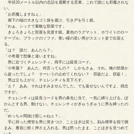
半径20メートル以内の念話を遮断する至東。これで誰にも邪魔されな
い。
「お邪魔しますねぇ」
廊下の端の大きなゴミ袋を避け、引き戸を引く鏡。
「わぁ、シックで素敵な部屋です」
きょろきょろと部屋を見渡す鏡。夏色のラグマット、ホワイトのロー
テーブル、ブラックのソファ。青い瞳の若い男がスエット姿で出迎え
る。
「は？ 誰だ、あんたら？」
「小奇麗で想像と違いますね」
男に近づくチェレンチィ。両手には延長コード。
「小奇麗？ あんた、何言ってんの？ しかもさぁ、それ。俺の部屋か
ら盗ったでしょ？ そーいうの止めてくれない？ 窃盗だよ、窃盗！」
男は立ち上がり、チェレンチィを見下ろす。
「え？ ああ、それはすみませんでした。でも返せないんですよ、残念
ですが」
チェレンチィは延長コードを男の鼻先に当て、一気に縛り上げる。ぽ
かんとする男。動けない。チェレンチィがぎゅうぎゅうに男を縛ったの
だ。
「めっちゃ間抜け面じゃねェ？」
手に持った煙管を男に突きつけ、ことほぎは笑う。刻み煙草を指で摘
まみ、雁首に軽く押さえ入れる。男は黙ったまま、ことほぎを見つめて
いる。