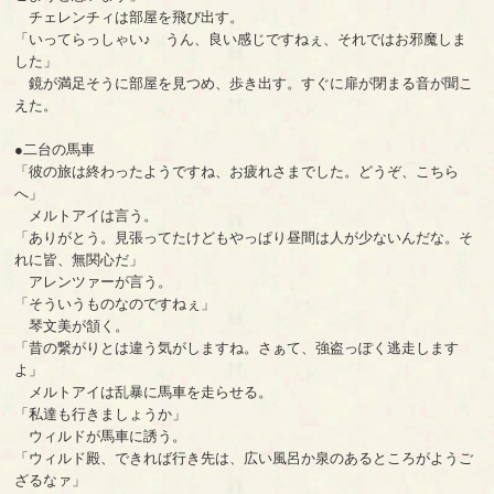
チェレンチィは部屋を飛び出す。
「いってらっしゃい♪ うん、良い感じですねぇ、それではお邪魔しま
した」
鏡が満足そうに部屋を見つめ、歩き出す。すぐに扉が閉まる音が聞こ
えた。
●二台の馬車
「彼の旅は終わったようですね、お疲れさまでした。どうぞ、こちら
へ」
メルトアイは言う。
「ありがとう。見張ってたけどもやっぱり昼間は人が少ないんだな。そ
れに皆、無関心だ」
アレンツァーが言う。
「そういうものなのですねぇ」
琴文美が頷く。
「昔の繋がりとは違う気がしますね。さぁて、強盗っぽく逃走します
よ」
メルトアイは乱暴に馬車を走らせる。
「私達も行きましょうか」
ウィルドが馬車に誘う。
「ウィルド殿、できれば行き先は、広い風呂か泉のあるところがようご
ざるなァ」