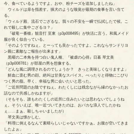
今、食べているようですよ。おや、粉チーズを追加しましたね」
ウィルドは扉を指差す。猟犬のような嗅覚が最期の食事を言い当て
る。
「ウィルド殿、流石でござるな。我々の不安を一瞬で払拭したで候。こ
れで殺しに集中ござるヨ？」
『破竜一番槍』観音打 至東（p3p008495）が快活に言う。和風メイド
服が良く似合っている。
「そのようですねぇ。とーっても良かったですよ。これならサンドリヨ
ン殿に素敵なご報告が出来ます」
黒曜の二本角を持つ白い鬼人種、『被虐の心得』日暮 琴文美
（p3p008781）が部屋の男を想像する。
「どんな風に調理されるのでしょうか？ きっと美味しくなりますよ」
鮮血に歪む男の顔。絶叫は甘美なスパイス。べったりと得物にこびり
つく男の脂。早く、幸福な男に会いたいと思った。
「ご近所問題のお陰ですねぇ。わたくしには残念ながら縁のなかったお
話なので共感しかねますが」
（そもそも、誰もわたくしの近所に住みたいとは思わないでしょうね
ぇ。そういえば、唯一近づいてきたのは、おバカな浪人でしたかね
ぇ……まぁ、殺しちゃいましたが）
琴文美は懐かしむ。
「料理に例えるなんて素晴らしいじゃないですかぁ。お腹が空いてきま
したよぉ」