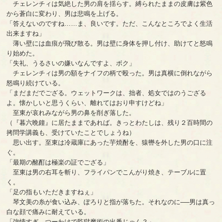
チェレンチィは気絶した男の肩を揺らす。縛られたままの皮膚は紫色
から蒼白に変わり、男は悲鳴を上げる。
「答えないのですね……ま、良いです。ただ、こんなところでよく生活
出来ますね」
薄い壁には血痕が飛び散る。男は壁に身体を押し付け、助けてと怒鳴
り始めた。
「失礼、うるさいの嫌いなんですよ、ボク」
チェレンチィは男の額をナイフの柄で殴った。男は真横に倒れながら
怒鳴り続けている。
「まだまだでござる。ウェットワークは、拙者、処女ではのうござる
よ。懐かしいと思うくらい、離れてはおり申すけどね」
至東が哀れみながら男の鼻を削ぎ落した。
（『暮六晩鐘』に居たままであれば。きっとわたしは、残り２百時間の
拷問学講義も、受けていたことでしょうね）
思い出す。至東は冷蔵庫にあった芋焼酎を、猿轡を外した男の口に注
ぐ。
「最期の酩酊は極楽の証でござる」
至東は男の右耳を斬り、フライパンでこんがり焼き、テーブルに置
く。
「足の指もいただきますねぇ」
琴文美の糸が食い込み、ぽろりと指が落ちた。それなのに──男は真っ
白な顔で痛みに耐えている。
「強情すぎ。つーわけで監獄魔術の出番じゃん？」