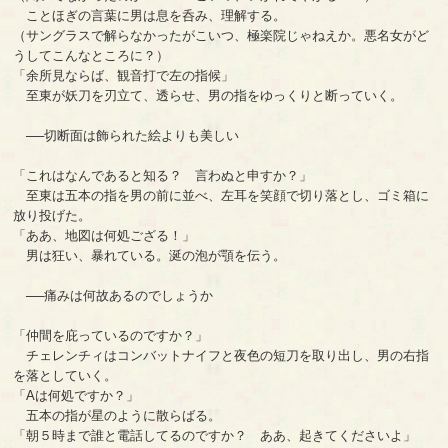
ことほぎの言葉に男は息を呑み、理解する。
（サングラスで解らなかったがこいつ、極楽院じゃねえか。悪名女がど
うしてこんなところに？）
「余所見ならば、観音打で左の指候」
至東が妖刀を刃立て、透らせ、男の指をゆっくりと断っていく。
──切断面は飾られた絵よりも美しい
「これはなんであると知る？ 言わぬと申すか？」
至東は五本の指を男の前に並べ、左耳を笑顔で切り落とし、ゴミ箱に
放り投げた。
「ああ、地図は何処ござる！」
男は狂い、暴れている。涎の泡が顎を伝う。
──痛みは何故あるのでしょうか
「仲間を庇っているのですか？」
チェレンチィはコンバットナイフと夜色の短刀を取り出し、男の右指
を落としていく。
「Aは何処ですか？」
五本の指が星のように散らばる。
「朝５時まで誰と電話してるのですか？ ああ、起きてくださいよ」