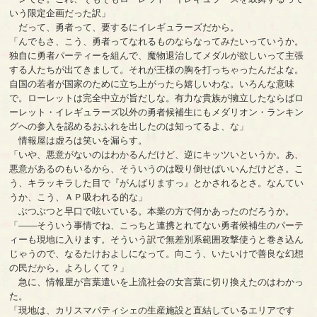
いう限定企画だった訳」
だって、勇者って、要するにイレギュラーズだから。
「んでもさ、こう、勇者ってなれるものならなってみたいっていうか。
独自に勇者パーティーを組んで、魔物退治してメダルが欲しいって主張
する人たちが出てきまして。それが王様の胸を打っちゃったんだよな。
自国の若者が国家のために立ち上がったら嬉しいわな。いろんな意味
で。ローレットは完全中立が旨だしな。有力な貴族が擁立したならばロ
ーレット・イレギュラーズ以外の勇者候補生にもメダリオン・ランキン
グへの参入を認めるおふれを出したのは知ってるよ、な」
情報屋は虚ろは笑いを漏らす。
「いや、悪意がないのはわかるんだけど、逆にキッツいというか。あ、
悪意があるのもいるから、そういうのは殴り倒せばいいんだけどさ。こ
う、キラッキラした目で『がんばりますっ』とかされるとさ。なんてい
うか、こう、ＡＰ吸われる的な」
ぶつぶつと早口で呟いている。本業の方で何かあったのだろうか。
「――そういう事情でね、こっちと連携とれてない勇者候補生のパーテ
ィーも現地に入ります。そういう訳で無差別系範囲攻撃使うと巻き込ん
じゃうので、なるたけおよしになって。向こう、いたいけで善良な幻想
の民だから。よろしくて？」
急に、情報屋が言葉遣いを上流社会の女言葉に切り換えたのはわかっ
た。
「現地は、カリスマパティシェの生産施設と直結しているエリアです