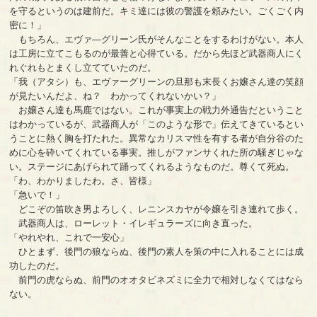
を守るというのは建前だ。キミ達には彼の警護を頼みたい。ごくごく内
密に！」
もちろん、エヴァ―グリーン氏がそんなことをするわけがない。本人
は工房に立てこもるのが最善と心得ている。だから先ほど武器商人にく
れぐれもとまくし立てていたのだ。
「我（アタシ）も、エヴァーグリーンの旦那も末長くお嬢さん達の笑顔
が見たいんだよ、ね？ わかってくれないかい？」
お嬢さん達も馬鹿ではない。これが事実上の戦力外通告だということ
はわかっているが、武器商人が「このような形で」伝えてきているとい
うことに熱く胸を打たれた。異常なカリスマ性を有する者が自分谷のた
めに心を砕いてくれている事実。推しがファンサくれた所の騒ぎじゃな
い。ステージにあげられて踊ってくれるようなものだ。尊くて死ぬ。
「わ、わかりましたわ。さ、皆様」
「急いで！」
どこぞの笛吹き男よろしく、レニンスカヤが令嬢を引き連れて歩く。
武器商人は、ローレット・イレギュラーズに向き直った。
「やれやれ、これで一安心」
ひとまず、後門の狼ならぬ、後門の素人を策の中に入れることには成
功したのだ。
前門の虎ならぬ、前門のオオタビネズミに全力で相対しなくてはなら
ない。