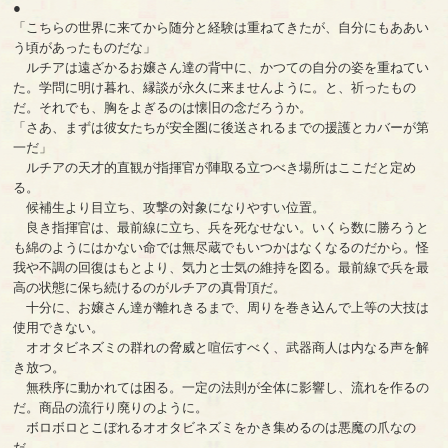
●
「こちらの世界に来てから随分と経験は重ねてきたが、自分にもああい
う頃があったものだな」
ルチアは遠ざかるお嬢さん達の背中に、かつての自分の姿を重ねてい
た。学問に明け暮れ、縁談が永久に来ませんように。と、祈ったもの
だ。それでも、胸をよぎるのは懐旧の念だろうか。
「さあ、まずは彼女たちが安全圏に後送されるまでの援護とカバーが第
一だ」
ルチアの天才的直観が指揮官が陣取る立つべき場所はここだと定め
る。
候補生より目立ち、攻撃の対象になりやすい位置。
良き指揮官は、最前線に立ち、兵を死なせない。いくら数に勝ろうと
も綿のようにはかない命では無尽蔵でもいつかはなくなるのだから。怪
我や不調の回復はもとより、気力と士気の維持を図る。最前線で兵を最
高の状態に保ち続けるのがルチアの真骨頂だ。
十分に、お嬢さん達が離れきるまで、周りを巻き込んで上等の大技は
使用できない。
オオタビネズミの群れの脅威と喧伝すべく、武器商人は内なる声を解
き放つ。
無秩序に動かれては困る。一定の法則が全体に影響し、流れを作るの
だ。商品の流行り廃りのように。
ボロボロとこぼれるオオタビネズミをかき集めるのは悪魔の爪なの
だ。