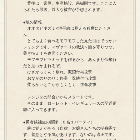
背後は、家屋、生産施設、果樹園です。ここに入
られたら最後、甚大な被害が予想されます。
●敵の情報
オオタビネズミ×地平線は見える程度にたくさ
ん。
とてもよく食べるモフモフした見た目はでっかい
レミングです。＜ヴァーリの裁決＞膝を守りつつ、
薙ぎ払え！を参照ください。
モフモフピラミッドを作るから、あんまり低飛行
だと足つかまれるぞ。
ひざかっくん：崩れ、泥沼付与攻撃
おなかのりのり：停滞 呪縛付与攻撃
柔らかいとこからもぐもぐ：致命攻撃
レンジ２の間合いからスタートです。
そのまま、ローレット・イレギュラーズの至近距
離に入ってきます。
●勇者候補生の部隊（８名１パーティ）
腕に覚えがある（自称）お嬢さんたちの挺身隊で
す。善意とやる気があります。ないのは適正です。