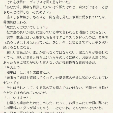
それを横目に、ヴィリスは長く息を吐いた。
「あなた達、勇者を目指したいのは立派だけれど。自分ができることは
きちんと把握しないとだめよ？」
凛々しき舞姫が、ちろりと一同を流し見た。仮面に隠されていたが、
雰囲気は伝わる。
「死にたくはないでしょう？」
獣の血の臭いが辺りに漂っている中で言われると洒落にはならない。
実際、数匹とはいえ彼女たちもオオタビネズミを狩ったのだ。命を奪
う恐ろしさは十分伝わっていた。多分、今日は寝るまでずっと手を洗い
続けることになる。
厳しい言葉だが、誰かが言わなくてはならない。彼女たちが増長しな
くても、周りが勇者と持ち上げたらそのように動く。お嬢さん達に何か
あったら喜ぶ勢力がないと言えないのが複雑怪奇な貴族社会だ。
「その上で」
樹里は、にこりとほほ笑んだ。
「頑張って退路を確保してくれていた挺身隊の子達に私のメダルをプレ
ゼントです」
それはそれとして、やる気の芽を摘んではいけない。初陣を生き延び
ただけでほめられていいのだ。
「い、いけません」
お嬢さん達はわたわたし出した。だって、お嬢さんたち全員に配った
ら樹里様のメダルが減っちゃう。いけないわ。そんなのいけないわ。
と、口々に言いながら、はぷはぷしている。