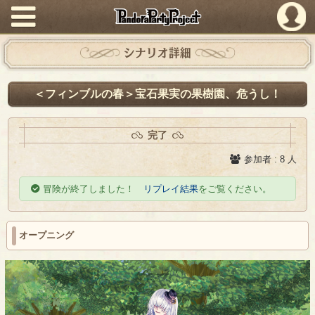
PandoraPartyProject
シナリオ詳細
＜フィンブルの春＞宝石果実の果樹園、危うし！
完了
参加者 : 8 人
冒険が終了しました！
リプレイ結果
をご覧ください。
オープニング