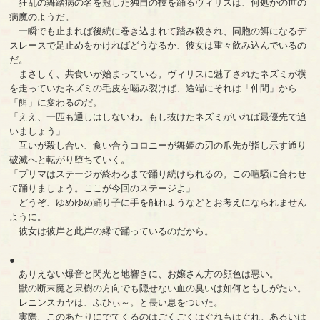
狂乱の舞踏病の名を冠した独自の技を踊るヴィリスは、何処かの世の
病魔のようだ。
一瞬でも止まれば後続に巻き込まれて踏み殺され、同胞の餌になるデ
スレースで足止めをかければどうなるか、彼女は重々飲み込んでいるの
だ。
まさしく、共食いが始まっている。ヴィリスに魅了されたネズミが横
を走っていたネズミの毛皮を噛み裂けば、途端にそれは「仲間」から
「餌」に変わるのだ。
「ええ、一匹も通しはしないわ。もし抜けたネズミがいれば最優先で追
いましょう」
互いが殺し合い、食い合うコロニーが舞姫の刃の爪先が指し示す通り
破滅へと転がり堕ちていく。
「プリマはステージが終わるまで踊り続けられるの。この喧騒に合わせ
て踊りましょう。ここが今回のステージよ」
どうぞ、ゆめゆめ踊り子に手を触れようなどとお考えになられません
ように。
彼女は彼岸と此岸の縁で踊っているのだから。
●
ありえない爆音と閃光と地響きに、お嬢さん方の顔色は悪い。
獣の断末魔と果樹の方向でも隠せない血の臭いは如何ともしがたい。
レニンスカヤは、ふひぃ～。と長い息をついた。
実際、このあたりにでてくるのはごくごくはぐれもはぐれ。あるいは