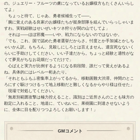
の。ジュエリー・フルーツの虜になっているお嬢様方もたくさんいらし
てよ」
ちょっと待て。じゃあ、勇者候補生って――。
「腕に覚えのある良家のお嬢様たちが挺身部隊を組んでいらっしゃいま
すわ。実戦経験はせいぜいキツネ狩りが関の山でしてよ」
それは――ほぼ邪魔――いや、戦力にならないのではないか。
「でも、これ、国で認めた勇者選挙だからさ。忖度とか手加減とかしち
ゃいかん訳。もちろん、見殺しにしろとは言えません。適宜死なないく
らいに手助けしてください。いい子達だから。ちょっと経験と適性がな
くて夢見がちなお花畑だってだけで」
心ばえと実力が比例するようになる前段階、誰だって覚えがあるよ
ね。具体的にはレベル一桁あたり。
「それともふもふ密集率上がってるから、移動困難大渋滞。仲間のとこ
ろにすぐ駆けつけるって地上移動だと難しくなるからやり様は任せた」
現場で対処してください。
「無差別範囲攻撃は極力控えること。識別はご近所さんのことも味方の
勘定に入れること。地道に、ていねいに、果樹園に到達させないよう
に、全体に目を配りつつよろしくお願いします！」
GMコメント