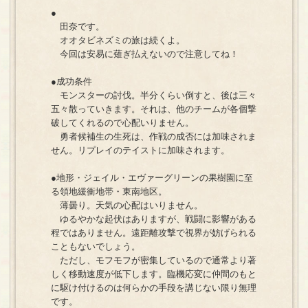
●
田奈です。
オオタビネズミの旅は続くよ。
今回は安易に薙ぎ払えないので注意してね！
●成功条件
モンスターの討伐。半分くらい倒すと、後は三々
五々散っていきます。それは、他のチームが各個撃
破してくれるので心配いりません。
勇者候補生の生死は、作戦の成否には加味されま
せん。リプレイのテイストに加味されます。
●地形・ジェイル・エヴァーグリーンの果樹園に至
る領地緩衝地帯・東南地区。
薄曇り。天気の心配はいりません。
ゆるやかな起伏はありますが、戦闘に影響がある
程ではありません。遠距離攻撃で視界が妨げられる
こともないでしょう。
ただし、モフモフが密集しているので通常より著
しく移動速度が低下します。臨機応変に仲間のもと
に駆け付けるのは何らかの手段を講じない限り無理
です。