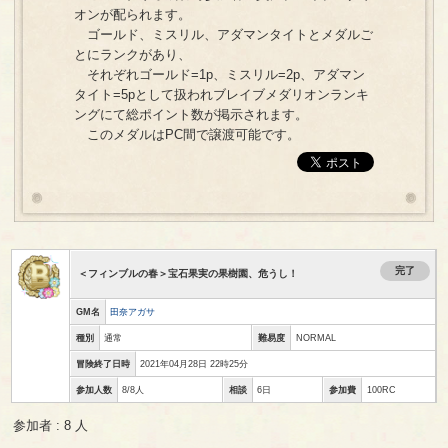
オンが配られます。
ゴールド、ミスリル、アダマンタイトとメダルご
とにランクがあり、
それぞれゴールド=1p、ミスリル=2p、アダマン
タイト=5pとして扱われブレイブメダリオンランキ
ングにて総ポイント数が掲示されます。
このメダルはPC間で譲渡可能です。
完了
＜フィンブルの春＞宝石果実の果樹園、危うし！
GM名
田奈アガサ
種別
通常
難易度
NORMAL
冒険終了日時
2021年04月28日 22時25分
参加人数
8/8人
相談
6日
参加費
100RC
参加者 : 8 人