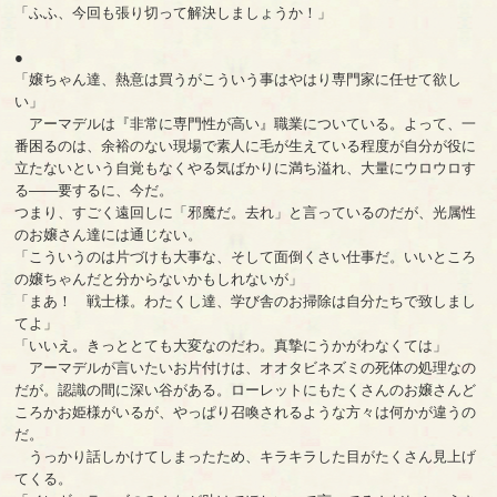
「ふふ、今回も張り切って解決しましょうか！」
●
「嬢ちゃん達、熱意は買うがこういう事はやはり専門家に任せて欲し
い」
アーマデルは『非常に専門性が高い』職業についている。よって、一
番困るのは、余裕のない現場で素人に毛が生えている程度が自分が役に
立たないという自覚もなくやる気ばかりに満ち溢れ、大量にウロウロす
る――要するに、今だ。
つまり、すごく遠回しに「邪魔だ。去れ」と言っているのだが、光属性
のお嬢さん達には通じない。
「こういうのは片づけも大事な、そして面倒くさい仕事だ。いいところ
の嬢ちゃんだと分からないかもしれないが」
「まあ！ 戦士様。わたくし達、学び舎のお掃除は自分たちで致しまし
てよ」
「いいえ。きっととても大変なのだわ。真摯にうかがわなくては」
アーマデルが言いたいお片付けは、オオタビネズミの死体の処理なの
だが。認識の間に深い谷がある。ローレットにもたくさんのお嬢さんど
ころかお姫様がいるが、やっぱり召喚されるような方々は何かが違うの
だ。
うっかり話しかけてしまったため、キラキラした目がたくさん見上げ
てくる。