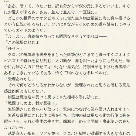
「ああ、暗くて、冷たいね。訳も分からず僕の元に来るがいいよ。すぐ
にお迎えが来るさ。さあ、並んで並んで、一直線に」
どこかの世界のオオタビネズミに似た生き物は最後に海に身を投げる
という伝説があるらしい。ソアはさながらそのための道を舗装してやっ
ているガイドのようだ。
「よしよし、直線技を放っても問題なさそうであれば――」
「この戦場に頼むよ」
「任せろ」
クロバの鬼気迫る黒炎をまとった斬撃がどこまでも真っすぐにオオタ
ビネズミの群れを切り刻む。太刀筋が、海を割ったようにも見えた。顕
かにお嬢さん方に見せてはいけない鬼気だ。特別褒章を下げた勇者様に
あるまじきおヤバさである。怖くて眠れなくなるレベルだ。
「受理あれかし」
それで何がどうなるかわからないが、受理されたと思うと感じる充足
感は如何ともしがたい。
樹里は魔改造を受けて戻ってきた相棒を手に祈った。
「戦慄せしめよ、我が受砲！」
無限湧きした命を刈り取って、繁栄につなげる業を受け入れますよ？
無茶な反動にきしむ体に鞭を打ち、信仰の徒は更なる術の行使に身を
躍らせる。それが樹里の生き方。殲滅せしめる全開放・魔砲使いの在り
ようだから。
武器商人が集め、ソアが並べ、クロバと樹里が蹂躙する大きな流れの