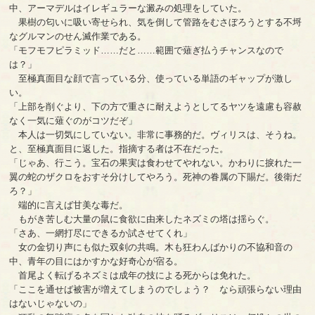
中、アーマデルはイレギュラーな澱みの処理をしていた。
果樹の匂いに吸い寄せられ、気を倒して管路をむさぼろうとする不埒
なグルマンのせん滅作業である。
「モフモフピラミッド……だと……範囲で薙ぎ払うチャンスなので
は？」
至極真面目な顔で言っている分、使っている単語のギャップが激し
い。
「上部を削ぐより、下の方で重さに耐えようとしてるヤツを遠慮も容赦
なく一気に薙ぐのがコツだぞ」
本人は一切気にしていない。非常に事務的だ。ヴィリスは、そうね。
と、至極真面目に返した。指摘する者は不在だった。
「じゃあ、行こう。宝石の果実は食わせてやれない。かわりに捩れた一
翼の蛇のザクロをおすそ分けしてやろう。死神の眷属の下賜だ。後衛だ
ろ？」
端的に言えば甘美な毒だ。
もがき苦しむ大量の鼠に食欲に由来したネズミの塔は揺らぐ。
「さあ、一網打尽にできるか試させてくれ」
女の金切り声にも似た双剣の共鳴。木も狂わんばかりの不協和音の
中、青年の目にはかすかな好奇心が宿る。
首尾よく転げるネズミは成年の技による死からは免れた。
「ここを通せば被害が増えてしまうのでしょう？ なら頑張らない理由
はないじゃないの」