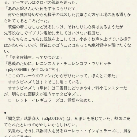
る。アーマデルはクロバの視線を追った。
「あのお嬢さんがた何をするつもりだ？」
何やら興奮冷めやらぬ様子の武装したお嬢さん方が工場のある通りか
ら出てくるところだった。
装備の着こなしなど見るにつけ、それなりに心得はあるようだが――
先導役なしでゴブリン退治に出してはいけない程度だ。
ちらちらとこちらに視線をよこしては、小さく歓声を上げている様子
はかわいらしいが、背後にかばうことはあっても絶対背中を預けたくな
い。
「『勇者候補生』ってやつだよ」
『恩義のために』レニンスカヤ・チュレンコフ・ウサビッチ
（p3p006499）がクロバに言う。
「ここのフルーツのファンだから守りたいって。ほんとに来た」
オオタビネズミはすぐそこに迫っている。
オオタビネズミ（単体）は二番目にどつきやすい弱小モンスターだ
が、明らかに面構えが違うオオタビネズミ。
ローレット・イレギュラーズは、覚悟を決めた。
●
『闇之雲』武器商人（p3p001107）は、めまいを感じていた。熱気に充
てられたというのが正しいかもしれない。
気遣わしそうに武器商人を見るローレット・イレギュラーズに、肩を
すくめて見せた。