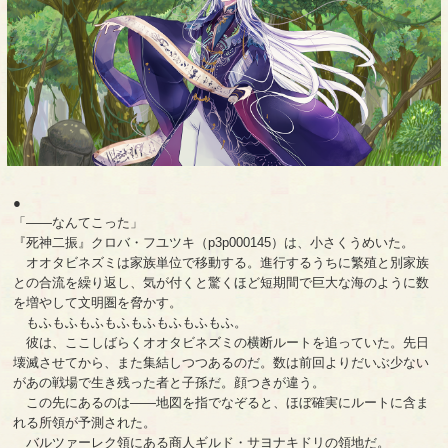
●
「――なんてこった」
『死神二振』クロバ・フユツキ（p3p000145）は、小さくうめいた。
オオタビネズミは家族単位で移動する。進行するうちに繁殖と別家族
との合流を繰り返し、気が付くと驚くほど短期間で巨大な海のように数
を増やして文明圏を脅かす。
もふもふもふもふもふもふもふもふ。
彼は、ここしばらくオオタビネズミの横断ルートを追っていた。先日
壊滅させてから、また集結しつつあるのだ。数は前回よりだいぶ少ない
があの戦場で生き残った者と子孫だ。顔つきが違う。
この先にあるのは――地図を指でなぞると、ほぼ確実にルートに含ま
れる所領が予測された。
バルツァーレク領にある商人ギルド・サヨナキドリの領地だ。