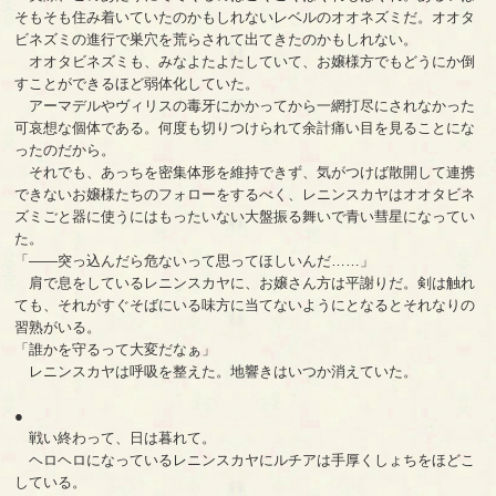
そもそも住み着いていたのかもしれないレベルのオオネズミだ。オオタ
ビネズミの進行で巣穴を荒らされて出てきたのかもしれない。
オオタビネズミも、みなよたよたしていて、お嬢様方でもどうにか倒
すことができるほど弱体化していた。
アーマデルやヴィリスの毒牙にかかってから一網打尽にされなかった
可哀想な個体である。何度も切りつけられて余計痛い目を見ることにな
ったのだから。
それでも、あっちを密集体形を維持できず、気がつけば散開して連携
できないお嬢様たちのフォローをするべく、レニンスカヤはオオタビネ
ズミごと器に使うにはもったいない大盤振る舞いで青い彗星になってい
た。
「――突っ込んだら危ないって思ってほしいんだ……」
肩で息をしているレニンスカヤに、お嬢さん方は平謝りだ。剣は触れ
ても、それがすぐそばにいる味方に当てないようにとなるとそれなりの
習熟がいる。
「誰かを守るって大変だなぁ」
レニンスカヤは呼吸を整えた。地響きはいつか消えていた。
●
戦い終わって、日は暮れて。
ヘロヘロになっているレニンスカヤにルチアは手厚くしょちをほどこ
している。