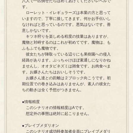
八人で一匹倒せたらほめてあげてくださいレベルで
す。
ローレット・イレギュラーズは本業の方と思って
いますので、丁寧に接してきます。何かお手伝いし
なければと思っているのです。悪気はないです。善
意しかないです。
キツネ狩りを楽しめる程度の技量はありますが、
魔物と対峙するのはこれが初めてです。魔物は、も
ふもふでも魔物です。
彼女たちが陣取っている辺りにも果樹園への侵入
経路があります。ぶっちゃけほぼ素通しになりかね
ませんし、オオタビネズミは雑食です。お肉食べま
す。お嬢さんたちはおいしそうです。
お嬢さん達との距離は２ブロック向こうです。初
期位置での巻き込みはありませんが、素人の彼女た
ちの動きは全く予想がつきません。
●情報精度
このシナリオの情報精度はAです。
想定外の事態は絶対に起こりません。
●ブレイブメダリオン
このシナリオ成功時参加者全員にブレイブメダリ