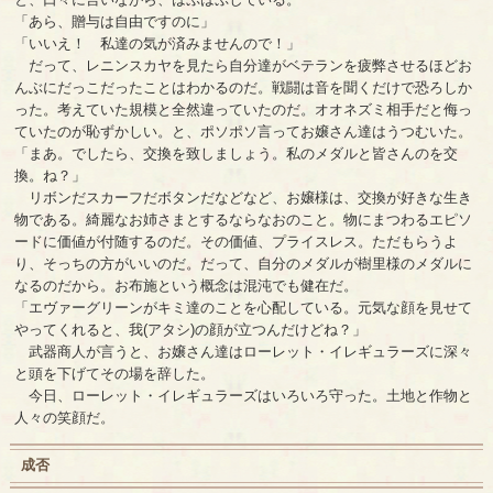
「あら、贈与は自由ですのに」
「いいえ！ 私達の気が済みませんので！」
だって、レニンスカヤを見たら自分達がベテランを疲弊させるほどお
んぶにだっこだったことはわかるのだ。戦闘は音を聞くだけで恐ろしか
った。考えていた規模と全然違っていたのだ。オオネズミ相手だと侮っ
ていたのが恥ずかしい。と、ポソポソ言ってお嬢さん達はうつむいた。
「まあ。でしたら、交換を致しましょう。私のメダルと皆さんのを交
換。ね？」
リボンだスカーフだボタンだなどなど、お嬢様は、交換が好きな生き
物である。綺麗なお姉さまとするならなおのこと。物にまつわるエピソ
ードに価値が付随するのだ。その価値、プライスレス。ただもらうよ
り、そっちの方がいいのだ。だって、自分のメダルが樹里様のメダルに
なるのだから。お布施という概念は混沌でも健在だ。
「エヴァーグリーンがキミ達のことを心配している。元気な顔を見せて
やってくれると、我(アタシ)の顔が立つんだけどね？」
武器商人が言うと、お嬢さん達はローレット・イレギュラーズに深々
と頭を下げてその場を辞した。
今日、ローレット・イレギュラーズはいろいろ守った。土地と作物と
人々の笑顔だ。
成否