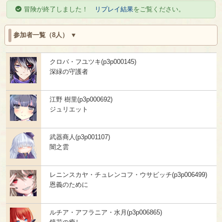
冒険が終了しました！
リプレイ結果
をご覧ください。
参加者一覧（8人）
クロバ・フユツキ(p3p000145)
深緑の守護者
江野 樹里(p3p000692)
ジュリエット
武器商人(p3p001107)
闇之雲
レニンスカヤ・チュレンコフ・ウサビッチ(p3p006499)
恩義のために
ルチア・アフラニア・水月(p3p006865)