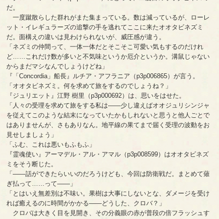
だ。
一度蹴散らした群れがまた集まっている。数は減っているが、ローレ
ット・イレギュラーズの追撃の手を逃れてここに来たオオタビネズミ
だ。面構えの違いは見わけられないが、威圧感が違う。
「ネズミの仲間って、一体一体だとそこそこ可愛い気もするのだけれ
ど……これだけ数が多いと不気味というか厄介というか。溝鼠じゃない
からまだマシなんでしょうけどね」
『「Concordia」船長』ルチア・アフラニア（p3p006865）が言う。
「オオタビネズミ。何を求めて旅をするのでしょうね？」
『ジュリエット』江野 樹里（p3p000692）は、思いをはせた。
「人々の受理を求めて旅をする私は――少し違えばオオジュリシンジャ
を従えてこのような結末になっていたかもしれないと思うと他人ごとで
はありませんが、さもありなん。地平線の果てまで届く受理の波動をお
見せしましょう」
「ふむ、これは悪いもふもふ」
『霊魂使い』アーマデル・アル・アマル（p3p008599）はオオタビネズ
ミをそう断じた。
「――話ができたらいいのだろうけども、今回は防衛戦だ。まとめて薙
ぎ払って……って――」
「とはいえ無差別は不味い。果樹は大事にしないとな、ダメージを受け
れば癒えるのに時間がかかる――どうした、クロバ？」
クロバは大きく目を見開き、その分義眼の赤が普段の倍フラッシュす