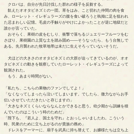
クロバは、自分が先日討伐した群れの様子を反芻する。
飢えたオオタビネズミの一団。草をはみ、こと切れた仲間の肉を食
み、ローレット・イレギュラーズの腹を食い破ろうと執拗に足を狙われ
た忌まわしい記憶。毛皮の手触りがやけによかったことが逆に地獄だと
誰かが言っていた。
おそらく、果樹の皮をむしり、衝撃で落ちるジュエリーフルーツをむ
さぼり、果樹園の上質な土を踏み固め――そうなったら、もう台無しで
ある。先月襲われた牧草地帯は未だに生えそろっていないそうだ。
犬ほどの大きさのオオタビネズミの大群が迫ってきているのが、オオ
タビネズミの動きを観察していたローレット・イレギュラーズによって
観測された。
もう、あまり時間がない。
「私たち、こちらの果物のファンでしてよ！」
「なくなってしまったら泣いてしまいます。でしたら、微力ながらお手
伝いさせていただきたいと存じますの」
「大きなネズミくらいならなんとかできると思う。幼少期から訓練を積
んでいたのはこういう時のためだ」
「陛下も、『若人よ、国土を守れ』とおっしゃいましたわ。こういう
時、民衆のために立ち上がるのが貴族の務め」
ドレスをアーマーに、扇子を武具に持ち替えて、お嬢様たちは立ち上