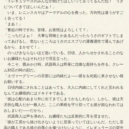
「イレギュラーズのみんなが助けてほしいって言ってるんだね！ うさ
についてきてほしいんだぁ！」
いま、レニンスカヤはアーマデルの心を救った。方向性は違うがすご
く合ってる！
「まあ！」
「奮起の時ですわ、皆様。お覚悟はよろしくて？」
「こっちだよぉ！ 大事な荷物とかあるんだったらうさのギフトでしま
ってあげるし、危ないところはうさのエスプリの運搬適性で運んであげ
るから、まかせて！」
のっぴきならないほど急いでいる。日頃、人からせかされることのな
いお嬢様たちはそれだけで浮足立った。
今こそ、畳みかけ時。武器商人は即座に沈痛な面持ちを作る。クレー
ム対応の時の顔だ。
「エヴァーグリーンの旦那には内緒だよ――彼をを此処に来させない様
お願いする」
日頃内緒にされることはあっても、大人に内緒にしてくれと言われる
なんてお嬢様的にはドキドキである。
「彼は心配のあまり外に出てきてしまうかもしれない。しかし、彼は天
才的な職人だが一般人だ。ここの果樹を守り切っても彼が損なわれては
おしまいだ――だから」
武器商人は声を潜めた。お嬢様たちは反射的に耳を澄ませた。
「彼が工房から抜け出さないように見張っていてほしいんだ。ただし至
高の職人である彼の自尊心を傷つけないように。イレギュラーズの背中