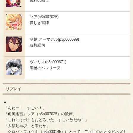
鏡花の癒し
ソア(p3p007025)
愛しき雷陣
冬越 アーマデル(p3p008599)
灰想繰切
ヴィリス(p3p009671)
黒靴のバレリーヌ
リプレイ
●
「んわー！ すごい！」
『虎風迅雷』ソア（p3p007025）の歓声。
「これにはボクもおどろいた、すごい数だね！」
「大移動再び、と来たか」
クロバ・フユツキ（p3p000145）にとって、二度目のオオタビネズミ