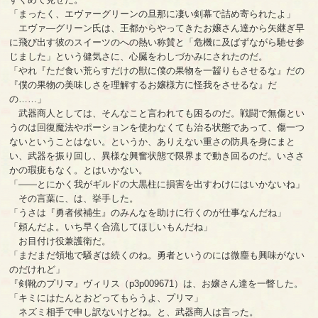
「まったく、エヴァーグリーンの旦那に凄い剣幕で詰め寄られたよ」
エヴァ―グリーン氏は、王都からやってきたお嬢さん達から矢継ぎ早
に飛び出す彼のスイーツのへの熱い称賛と「危機に及ばずながら馳せ参
じました」という健気さに、心臓をわしづかみにされたのだ。
「やれ『ただ食い荒らすだけの獣に僕の果物を一齧りもさせるな』だの
『僕の果物の美味しさを理解するお嬢様方に怪我をさせるな』だ
の……」
武器商人としては、そんなこと言われても困るのだ。戦闘で無傷とい
うのは回復魔法やポーションを使わなくても治る状態であって、傷一つ
ないということはない。というか、ありえない重さの防具を身にまと
い、武器を振り回し、異様な興奮状態で限界まで動き回るのだ。いささ
かの瑕疵もなく。とはいかない。
「――とにかく我がギルドの大黒柱に損害を出すわけにはいかないね」
その言葉に、は、挙手した。
「うさは『勇者候補生』のみんなを助けに行くのが仕事なんだね」
「頼んだよ。いち早く合流してほしいもんだね」
お目付け役兼護衛だ。
「まだまだ領地で騒ぎは続くのね。勇者というのには微塵も興味がない
のだけれど」
『剣靴のプリマ』ヴィリス（p3p009671）は、お嬢さん達を一瞥した。
「キミにはたんとおどってもらうよ、プリマ」
ネズミ相手で申し訳ないけどね。と、武器商人は言った。