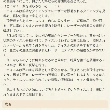
の会話を耳にして、何かただ事ならぬ雰囲気を感じ取った。
（とにかく、数を減らさないと……！）
ティスルは的確なタイミングでレーザーが照射されるタイミングを見
極め、軽快な動きで身をそらす。
飛行種でもあるティスルは、自らの翼を生かして縦横無尽に飛び回
る。更に雷の力をまとわせる能力を駆使し、レーザーの照射口を連続で
破壊していく。
どれだけ壊しても、更に別の場所からレーザーが放たれ、背を向けた
状態のティスルを狙い打つ。ティスルはわずかな間に反応し、照射され
たレーザーから素早く身をそらした。ティスルの動きを学習するよう
に、更にその直後に照射されたレーザーはティスルの脇腹をかすめてい
く。
傷口から玉のように鮮血が散るのと同時に、特異な術式を展開するテ
ィスルは、即座に反撃を行う。
ティスルは己の血を武器として変化させる。飛び散った血飛沫は針の
ように形状を変え、レーザーの照射口に吸い寄せられるように突き刺さ
った。ティスルに向けられていた複数の照射口は、次々と機能を失っ
た。
脱出するための方法について考えを巡らせていたティスルは、施錠さ
れたままのドアに注目する。
成否