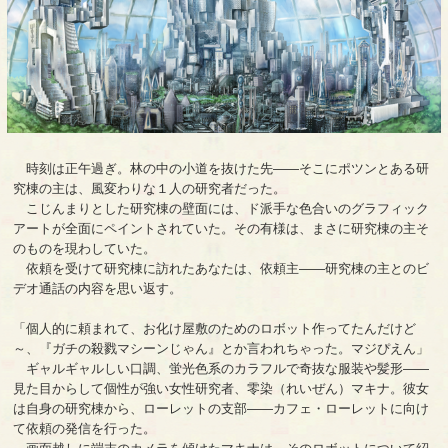
時刻は正午過ぎ。林の中の小道を抜けた先――そこにポツンとある研
究棟の主は、風変わりな１人の研究者だった。
こじんまりとした研究棟の壁面には、ド派手な色合いのグラフィック
アートが全面にペイントされていた。その有様は、まさに研究棟の主そ
のものを現わしていた。
依頼を受けて研究棟に訪れたあなたは、依頼主――研究棟の主とのビ
デオ通話の内容を思い返す。
「個人的に頼まれて、お化け屋敷のためのロボット作ってたんだけど
～、『ガチの殺戮マシーンじゃん』とか言われちゃった。マジぴえん」
ギャルギャルしい口調、蛍光色系のカラフルで奇抜な服装や髪形――
見た目からして個性が強い女性研究者、零染（れいぜん）マキナ。彼女
は自身の研究棟から、ローレットの支部――カフェ・ローレットに向け
て依頼の発信を行った。