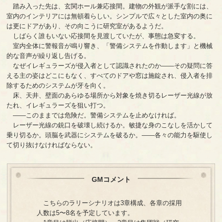
踏み入った先は、玄関ホール兼応接間。建物の外観が派手な割には、
室内のインテリアには無頓着らしい。シンプルで広々とした室内の奥に
は更にドアがあり、その向こうに研究室があるようだ。
しばらく誰もいない応接間を見渡していたが、事態は急変する。
室内全体に警報音が鳴り響き、「警備システムを作動します」と機械
的な音声が繰り返し告げる。
なぜイレギュラーズが侵入者として認識されたのか――その疑問に答
える主の姿はどこにもなく、すべてのドアや窓は施錠され、侵入者を排
除するためのシステムが牙を向く。
床、天井、壁面のあらゆる場所から対象を焼き切るレーザー光線が放
たれ、イレギュラーズを狙い打つ。
――このままでは危険だ。警備システムを止めなければ。
レーザー光線の銃口を破壊し続けるか。敏捷な身のこなしを活かして
乗り切るか。頭脳を武器にシステムを破るか。――各々の能力を駆使し
て切り抜けなければならない。
GMコメント
こちらのラリーシナリオは3章構成、各章の採用
人数は5〜8名を予定しています。