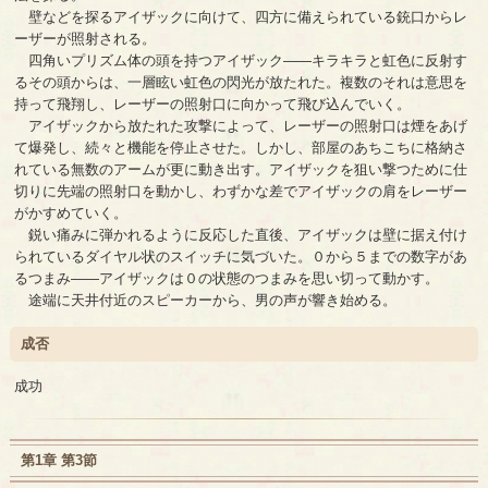
壁などを探るアイザックに向けて、四方に備えられている銃口からレ
ーザーが照射される。
四角いプリズム体の頭を持つアイザック――キラキラと虹色に反射す
るその頭からは、一層眩い虹色の閃光が放たれた。複数のそれは意思を
持って飛翔し、レーザーの照射口に向かって飛び込んでいく。
アイザックから放たれた攻撃によって、レーザーの照射口は煙をあげ
て爆発し、続々と機能を停止させた。しかし、部屋のあちこちに格納さ
れている無数のアームが更に動き出す。アイザックを狙い撃つために仕
切りに先端の照射口を動かし、わずかな差でアイザックの肩をレーザー
がかすめていく。
鋭い痛みに弾かれるように反応した直後、アイザックは壁に据え付け
られているダイヤル状のスイッチに気づいた。０から５までの数字があ
るつまみ――アイザックは０の状態のつまみを思い切って動かす。
途端に天井付近のスピーカーから、男の声が響き始める。
成否
成功
第1章 第3節