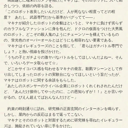
画面越しに端末のカメラを傾けたマキナは、そのロボットについて紹
介しつつ、依頼の内容を語る。
「このロボット改良したいんだけど、人が死なない程度ってどの程
度？ あたし、武器専門だから基準がバグってて――」
マキナが紹介したロボットの全貌はというと、マキナに負けず劣らず
のカラフルなファッションに身を包んだ、ドクロの仮面をつけた大男風
のロボット。どこぞの殺人鬼のようにチェーンソーを構えているもの
の、蛍光色のオーバーオールとはどうにも相容れない要素である。
マキナはイレギュラーズのことを指して、「君らはガチバトル専門で
しょ？」と熱い視線を投げかけた。
「うちの子とガチよりの激ヤバなバトルをしてほしいんだよねー。そん
で、いろいろデータ取らせて☆」
どこかサイコパス感を匂わせるマキナの発言。殺戮マシーンとして作
り出してしまったロボットの実験台になってほしいという旨だったが、
マキナはロボットに関する余談をもらした。
「あたしのスポンサーのライバル企業にロボットくれくれされたんだけ
ど、『あんだけ接待してやったのに、この恩知らずが！！』とか言いや
がるの。ぴえん超えてぱおんなんだけど～」
約束の時刻通りに訪れ、研究棟の正面玄関のインターホンを鳴らす。
しかし、屋内からの反応はまるで返ってこない。
マキナとそのロボットと対面するために研究棟を尋ねたイレギュラー
ズは、施錠されていない扉に手をかけた。