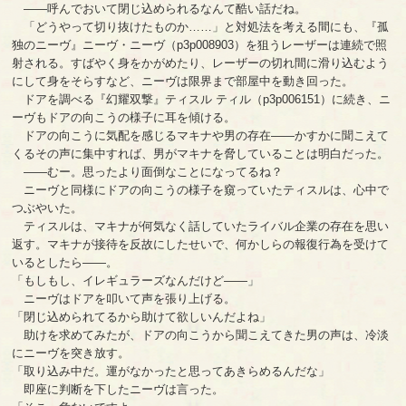
――呼んでおいて閉じ込められるなんて酷い話だね。
「どうやって切り抜けたものか……」と対処法を考える間にも、『孤
独のニーヴ』ニーヴ・ニーヴ（p3p008903）を狙うレーザーは連続で照
射される。すばやく身をかがめたり、レーザーの切れ間に滑り込むよう
にして身をそらすなど、ニーヴは限界まで部屋中を動き回った。
ドアを調べる『幻耀双撃』ティスル ティル（p3p006151）に続き、ニ
ーヴもドアの向こうの様子に耳を傾ける。
ドアの向こうに気配を感じるマキナや男の存在――かすかに聞こえて
くるその声に集中すれば、男がマキナを脅していることは明白だった。
――むー。思ったより面倒なことになってるね？
ニーヴと同様にドアの向こうの様子を窺っていたティスルは、心中で
つぶやいた。
ティスルは、マキナが何気なく話していたライバル企業の存在を思い
返す。マキナが接待を反故にしたせいで、何かしらの報復行為を受けて
いるとしたら――。
「もしもし、イレギュラーズなんだけど――」
ニーヴはドアを叩いて声を張り上げる。
「閉じ込められてるから助けて欲しいんだよね」
助けを求めてみたが、ドアの向こうから聞こえてきた男の声は、冷淡
にニーヴを突き放す。
「取り込み中だ。運がなかったと思ってあきらめるんだな」
即座に判断を下したニーヴは言った。