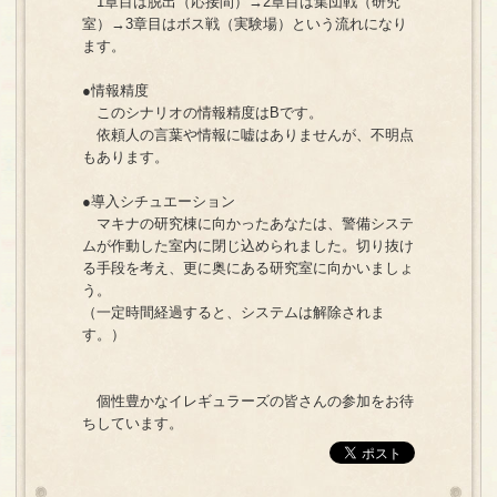
1章目は脱出（応接間）→2章目は集団戦（研究
室）→3章目はボス戦（実験場）という流れになり
ます。
●情報精度
このシナリオの情報精度はBです。
依頼人の言葉や情報に嘘はありませんが、不明点
もあります。
●導入シチュエーション
マキナの研究棟に向かったあなたは、警備システ
ムが作動した室内に閉じ込められました。切り抜け
る手段を考え、更に奥にある研究室に向かいましょ
う。
（一定時間経過すると、システムは解除されま
す。）
個性豊かなイレギュラーズの皆さんの参加をお待
ちしています。