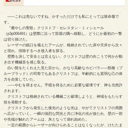
――これは危ないですね、かすっただけでも私にとっては致命傷で
す。
『癒やしの聖歌』クリストフ・セレスタン・ミィシェール
（p3p006491）は壁際に沿って部屋の隅へ移動し、どうにか最初の一撃
は切り抜けた。
レーザーの銃口を備えたアームが、格納されていた床や天井から次々
と現れ、排除するべき侵入者を探る。
壁際も決して安全とは言えない。クリストフは壁の向こうで何かが動
き出す機械音を感じ取る。
白い髭をたくわえた見た目から、かなり高齢なカピバラ――獣種（ブ
ルーブラッド）の司祭でもあるクリストフは、年齢的にも貧弱な己の体
力を自覚していた。
――やむを得ません。平穏を得るために必要な破壊です、神も当然許
されます。
クリストフは格納されている機械ごと破壊しようと、神域をもたらす
技を発動する。
クリストフから発生した後光のような光は、やがてクリストフの周囲
へ広がっていく。一瞬の強烈な閃光と共に浄化の光が放たれ、壁の一部
や先端が触れたアームは、灰となって崩れ始めた。
一定の範囲からレーザーが向けられることはなくなったが、けたたま