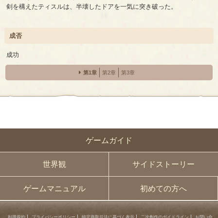
剣を構えたティスルは、半壊したドアを一気に突き破った。
成否
成功
第1章
第2章
第3章
ゲームガイド
世界観
サイドストーリー
ゲームマニュアル
初めての方へ
利用規約
プライバシーポリシー
特定商取引法に基づく表示
二次創作のガイドライン
お問い合