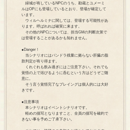
緑城が有しているNPCのうち、勘蔵とユメーミ
ルはOPにも登場しているとおり、登場が確定して
います。
ウィルヘルミナに関しては、登場する可能性があ
ります。呼ばれれば確実に来ます。
その他のNPCについては、担当GMの判断次第で
は登場することがあるかも知れません。
●Danger！
当シナリオにはパンドラ残量に拠らない肝臓の脂
肪判定が有り得ます。
くれぐれも飲み過ぎにはご注意下さい。それでも
覚悟の上で浴びるように呑むという方はどうぞご随
意に。
そう言う覚悟完了なプレイングは個人的には大好
きです。
●注意事項
本シナリオはイベントシナリオです。
軽めの描写となりますこと、全員の描写を確約で
きない事を予めご了承下さい。