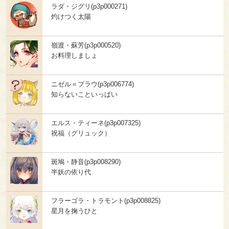
ラダ・ジグリ(p3p000271)
灼けつく太陽
嶺渡・蘇芳(p3p000520)
お料理しましょ
ニゼル＝プラウ(p3p006774)
知らないこといっぱい
エルス・ティーネ(p3p007325)
祝福（グリュック）
斑鳩・静音(p3p008290)
半妖の依り代
フラーゴラ・トラモント(p3p008825)
星月を掬うひと