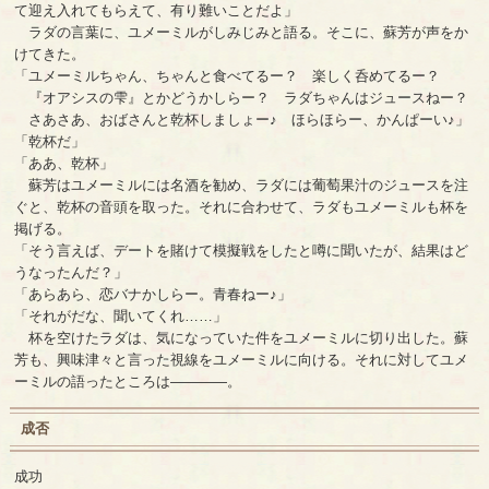
て迎え入れてもらえて、有り難いことだよ」
ラダの言葉に、ユメーミルがしみじみと語る。そこに、蘇芳が声をか
けてきた。
「ユメーミルちゃん、ちゃんと食べてるー？ 楽しく呑めてるー？
『オアシスの雫』とかどうかしらー？ ラダちゃんはジュースねー？
さあさあ、おばさんと乾杯しましょー♪ ほらほらー、かんぱーい♪」
「乾杯だ」
「ああ、乾杯」
蘇芳はユメーミルには名酒を勧め、ラダには葡萄果汁のジュースを注
ぐと、乾杯の音頭を取った。それに合わせて、ラダもユメーミルも杯を
掲げる。
「そう言えば、デートを賭けて模擬戦をしたと噂に聞いたが、結果はど
うなったんだ？」
「あらあら、恋バナかしらー。青春ねー♪」
「それがだな、聞いてくれ……」
杯を空けたラダは、気になっていた件をユメーミルに切り出した。蘇
芳も、興味津々と言った視線をユメーミルに向ける。それに対してユメ
ーミルの語ったところは――――。
成否
成功