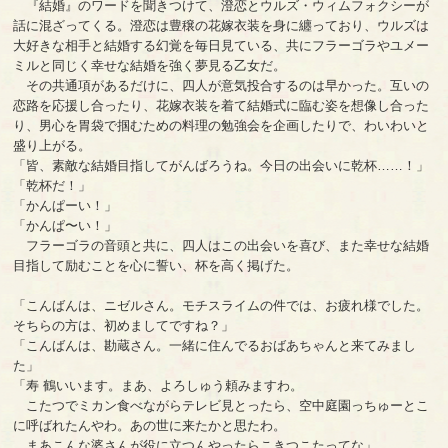
『結婚』のワードを聞きつけて、澄恋とウルズ・ウィムフォクシーが
話に混ざってくる。澄恋は豊穣の花嫁衣装を身に纏っており、ウルズは
大好きな相手と結婚する幻覚を毎日見ている、共にフラーゴラやユメー
ミルと同じく幸せな結婚を強く夢見る乙女だ。
その共通項があるだけに、四人が意気投合するのは早かった。互いの
恋路を応援し合ったり、花嫁衣装を着て結婚式に臨む姿を想像し合った
り、男心を胃袋で掴むための料理の勉強会を企画したりで、わいわいと
盛り上がる。
「皆、素敵な結婚目指してがんばろうね。今日の出会いに乾杯……！」
「乾杯だ！」
「かんぱーい！」
「かんぱ〜い！」
フラーゴラの音頭と共に、四人はこの出会いを喜び、また幸せな結婚
目指して励むことを心に誓い、杯を高く掲げた。
「こんばんは、ニゼルさん。モチスライムの件では、お疲れ様でした。
そちらの方は、初めましてですね？」
「こんばんは、勘蔵さん。一緒に住んでるおばあちゃんと来てみまし
た」
「寿 鶴いいます。まあ、よろしゅう頼みますわ。
こたつでミカン食べながらテレビ見とったら、空中庭園っちゅーとこ
に呼ばれたんやわ。あの世に来たかと思たわ。
まあこんな婆さんが役に立つんやったらこきつこたってな」