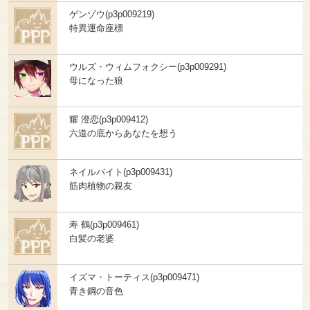
ゲンゾウ(p3p009219)
特異運命座標
ウルズ・ウィムフォクシー(p3p009291)
母になった狼
耀 澄恋(p3p009412)
六道の底からあなたを想う
ネイルバイト(p3p009431)
筋肉植物の親友
寿 鶴(p3p009461)
白髪の老婆
イズマ・トーティス(p3p009471)
青き鋼の音色