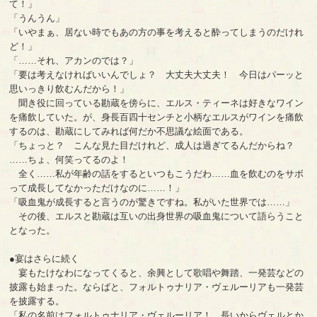
て！」
「うんうん」
「いやまぁ、居ない時でもあの方の事を考えると酔ってしまうのだけれ
ど！」
「……それ、アカンのでは？」
「要は考えなければいいんでしょ？ 大丈夫大丈夫！ 今日はパーッと
思いっきり飲むんだから！」
聞き役に回っている勘蔵を傍らに、エルス・ティーネは好きなワイン
を痛飲していた。が、身長百四十センチと小柄なエルスがワインを痛飲
するのは、勘蔵にしてみれば何だか不思議な絵面である。
「ちょっと？ こんな見た目だけれど、成人は過ぎてるんだからね？
……ちょ、何笑ってるのよ！
全く……私が年齢の話をするといつもこうだわ……血を飲むのをサボ
って成長してなかっただけなのに……！」
「吸血鬼が成長すると言うのが驚きですね。私がいた世界では……」
その後、エルスと勘蔵は互いの出身世界の吸血鬼について語らうこと
となった。
●宴はさらに続く
宴もたけなわになってくると、余興として歌唱や舞踏、一発芸などの
披露も始まった。ならばと、フォルトゥナリア・ヴェルーリアも一発芸
を披露する。
「私の名前はフォルトゥナリア・ヴェルーリア！ 長いからヴェルとか