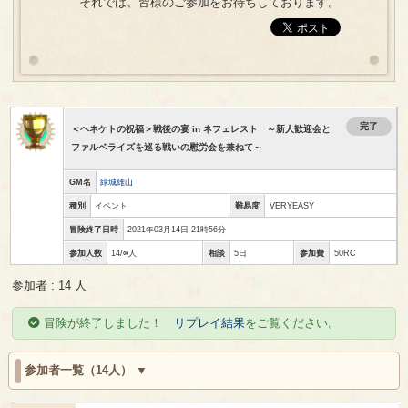
それでは、皆様のご参加をお待ちしております。
完了
＜ヘネケトの祝福＞戦後の宴 in ネフェレスト ～新人歓迎会と
ファルベライズを巡る戦いの慰労会を兼ねて～
GM名
緑城雄山
種別
イベント
難易度
VERYEASY
冒険終了日時
2021年03月14日 21時56分
参加人数
14/∞人
相談
5日
参加費
50RC
参加者 : 14 人
冒険が終了しました！
リプレイ結果
をご覧ください。
参加者一覧（14人）