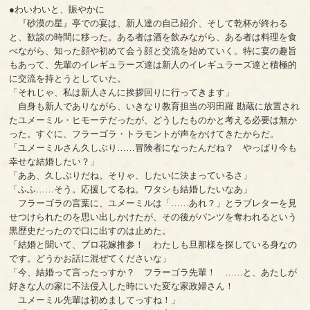
●わいわいと、賑やかに
『砂漠の星』亭での宴は、新人達の自己紹介、そして乾杯が終わる
と、歓談の時間に移った。ある者は酒を飲みながら、ある者は料理を食
べながら、知った顔や初めて会う顔と交流を始めていく。特に宴の趣旨
もあって、先輩のイレギュラーズ達は新人のイレギュラーズ達と積極的
に交流を持とうとしていた。
「それじゃ、私は新人さんに挨拶回りに行ってきます」
自身も新人でありながら、いきなり教育担当の羽田羅 勘蔵に放置され
たユメーミル・ヒモーテだったが、どうしたものかと考える必要は無か
った。すぐに、フラーゴラ・トラモントが声をかけてきたからだ。
「ユメーミルさん久しぶり……冒険者になったんだね？ やっぱり今も
幸せな結婚したい？」
「ああ、久しぶりだね。そりゃ、したいに決まっているさ」
「ふふ……そう。応援してるね。ワタシも結婚したいなあ」
フラーゴラの言葉に、ユメーミルは「……あれ？」とラブレターを見
せつけられたのを思い出しかけたが、その後がパンツを奪われるという
黒歴史だったので口に出すのは止めた。
「結婚と聞いて、プロ花嫁推参！ わたしも旦那様を探している身なの
です。どうかお話に混ぜてくださいな」
「今、結婚って言ったっすか？ フラーゴラ先輩！ ……と、あたしが
好きな人の家に不法侵入した時にいた変な家政婦さん！
ユメーミル先輩は初めましてっすね！」