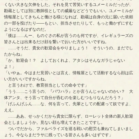
くない大きな欠伸をした。それを見て苦笑いするユメーミルだったが、
勘蔵としては別に教師役としての威厳などどうでもいい。ユメーミルが
情報屋としてきちんと働ける様になれば、勘蔵は自身の元に届いた依頼
の一部を投げたり――もとい、担当させたりして、もっと働かずにすむ
ようになるはずなのだ。
「後は……んー、ものぐさの私が言うのも何ですが、イレギュラーズの
皆さんとは出来るだけ顔を繋いでおいた方がいいですね。
……そうだ、貴女の歓迎会をやりましょう！ そういうの、まだでし
たからね」
「か、歓迎会！？ よしておくれよ、アタシはそんなガラじゃない
よ！」
「いやぁ。今はまだ見習いとは言え、情報屋として活動するなら顔は広
い方がいいですからね。
と言うわけで、教育担当としての命令です」
「うう……こう言うの、『パワハラ』とか言うんじゃないのかい？ 大
体アンタ、そう言って自分が呑むのを楽しむつもりなんだろう？」
「げふんげふん……な、何を言って。先輩としての配慮って奴ですよ、
ええ。
……ああ、せっかくだから貴女に限らず、ローレット全体の新人歓迎
会としましょうか。見ない顔も増えてきたことですし。
ついでだから、ファルベライズを巡る戦いの慰労も兼ねてしまいまし
ょう。今ならまだラサに残っている皆さんも多いはずです」