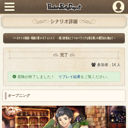
PandoraPartyProject
シナリオ詳細
＜ヘネケトの祝福＞戦後の宴 in ネフェレスト ～新人歓迎会とファルベライズを巡る戦いの慰労会を兼ねて～
完了
参加者 : 14 人
冒険が終了しました！
リプレイ結果
をご覧ください。
オープニング