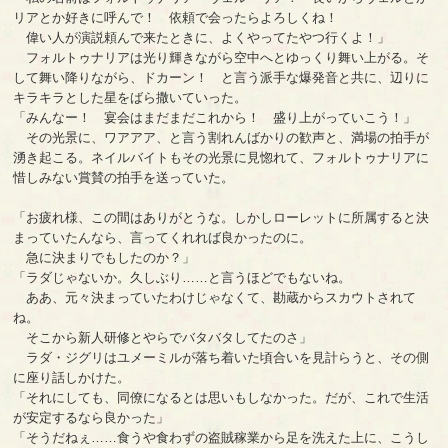
リアとか好きに呼んで！ 依頼で会ったらよろしくね！
偉い人が演説頼んで来たときに、よくやってたやつ行くよ！」
フォルトゥナリアは光り輝きながら空中へとゆっくり舞い上がる。そ
して舞い降りながら、ドカーン！ と言う派手な爆発音と共に、辺りに
キラキラとした星をばら撒いていった。
「みんなー！ 宴会はまだまだこれから！ 盛り上がっていこう！」
その光景に、ワアアア、と言う割れんばかりの歓声と、満場の拍手が
湧き起こる。ネイルバイトもその光景に見惚れて、フォルトゥナリアに
惜しみない賞賛の拍手を送っていた。
「お疲れ様、この間はありがとうな。しかしローレットに所属すると決
まっていたんなら、言ってくれれば良かったのに。
急に決まりでもしたのか？」
「ラダじゃないか。久しぶり……と言うほどでもないね。
ああ、元々決まっていたわけじゃなくて、勘蔵からスカウトされて
ね。
そこから新人研修とやらでバタバタしてたのさ」
ラダ・ジグリはユメーミルが落ち着いた頃合いを見計らうと、その側
に座り話しかけた。
「それにしても、同僚になるとは思いもしなかった。だが、これで生活
が安定するなら良かった」
「そうだねぇ……食うや食わずの盗賊稼業から足を洗えた上に、こうし