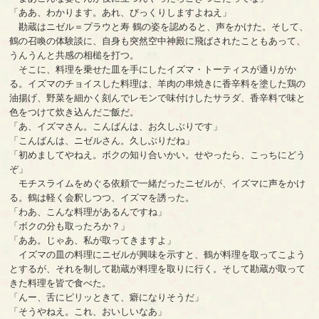
「ああ、わかります。あれ、びっくりしますよねえ」
勘蔵はニゼル＝プラウと寿 鶴の姿を認めると、声をかけた。そして、
鶴の召喚の体験談に、自身も突然空中神殿に飛ばされたこともあって、
うんうんと共感の相槌を打つ。
そこに、料理を乗せた皿を手にしたイズマ・トーティスが通りがか
る。イズマのチョイスした料理は、羊肉の串焼きに香辛料を塗した鶏の
油揚げ、野菜を細かく刻んでレモンで味付けしたサラダ、香辛料で味と
色をつけて炊き込んだご飯だ。
「あ、イズマさん。こんばんは、お久しぶりです」
「こんばんは、ニゼルさん。久しぶりだね」
「初めましてやねえ。ボクの知り合いかい。せやったら、こっちにどう
ぞ」
モチスライムをめぐる依頼で一緒だったニゼルが、イズマに声をかけ
る。鶴は軽く会釈しつつ、イズマを誘った。
「わあ、こんな料理があるんですね」
「ボクの分も取ったろか？」
「ああ。じゃあ、私が取ってきますよ」
イズマの皿の料理にニゼルが興味を示すと、鶴が料理を取ってこよう
とするが、それを制して勘蔵が料理を取りに行く。そして勘蔵が取って
きた料理を皆で食べた。
「んー、舌にピリッときて、癖になりそうだ」
「そうやねえ。これ、おいしいなあ」