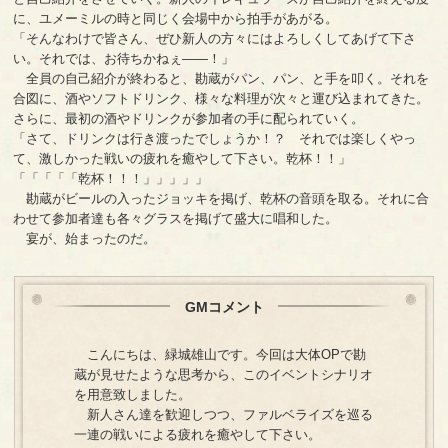
に、ユメーミルの時と同じく会場中から拍手があがる。
「そんなわけで皆さん、ぜひ新人の方々にはよろしくしてあげて下さ
い。それでは、お待ちかねぇ――！」
全員の自己紹介が終わると、勘蔵がパン、パン、と手を叩く。それを
合図に、酒やソフトドリンク、様々な料理が次々と運び込まれてきた。
さらに、最初の酒やドリンクが参加者の手に配られていく。
「さて、ドリンクは行き渡ったでしょうか！？ それでは楽しくやっ
て、激しかった戦いの疲れを癒やして下さい。乾杯！！」
「「「「「乾杯！！！」」」」」
勘蔵がビールの入ったジョッキを掲げ、乾杯の音頭を取る。それに合
わせて参加者達も各々グラスを掲げて盛大に唱和した。
宴が、始まったのだ。
GMコメント
こんにちは、緑城雄山です。今回は大体OPで勘
蔵が見せたような思考から、このイベントシナリオ
を用意致しました。
新人さん達を歓迎しつつ、ファルベライズを巡る
一連の戦いによる疲れを癒やして下さい。