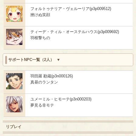
フォルトゥナリア・ヴェルーリア(p3p009512)
挫けぬ笑顔
ティーデ・ティル・オーステルハウス(p3p009692)
羽根撃ちの
サポートNPC一覧（2人）
羽田羅 勘蔵(p3n000126)
真昼のランタン
ユメーミル・ヒモーテ(p3n000203)
夢見る非モテ
リプレイ