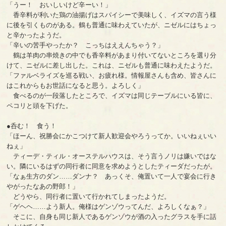
「うー！ おいしいけど辛ーい！」
香辛料が利いた鶏の油揚げはスパイシーで美味しく、イズマの言う様
に後を引くものがある。鶴も普通に味わえていたが、ニゼルにはちょっ
と辛かったようだ。
「辛いの苦手やったか？ こっちはええんちゃう？」
鶴は羊肉の串焼きの中でも香辛料があまり付いてないところを選り分
けて、ニゼルに差し出した。これは、ニゼルも普通に味わえたようだ。
「ファルベライズを巡る戦い、お疲れ様。情報屋さんも含め、皆さんに
はこれからもお世話になると思う。よろしく」
食べるのが一段落したところで、イズマは同じテーブルにいる皆に、
ペコリと頭を下げた。
●呑む！ 食う！
「ほーん、祝勝会にかこつけて新人歓迎会やろうってか。いいねぇいい
ねぇ」
ティーデ・ティル・オーステルハウスは、そう言うノリは嫌いではな
い。隣にいるはずの同行者に同意を求めようとしたティーダだったが。
「なぁ生方のダン……ダンナ？ あっくそ、俺置いて一人で宴会に行き
やがったなあの野郎！」
どうやら、同行者に置いて行かれてしまったようだ。
「ゲヘヘ……よう新人。俺様はゲンゾウってんだ、よろしくなぁ？」
そこに、自身も同じ新人であるゲンゾウが酒の入ったグラスを手に話