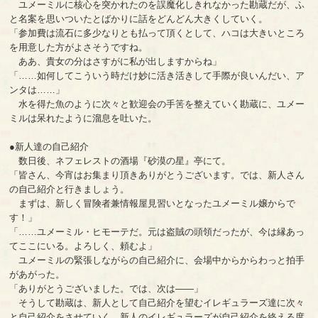
ユメーミルに核心を突かれたのを誤魔化しきれなかった勘蔵だが、ふ
と名案を思いついたとばかりに話をどんどん大きくしていく。
「参加費は流石に多少なりとも払って頂くとして、ハコは大きいところ
を用意した方がよさそうですね。
ああ、貴女の分はさすがに私が出しますからね」
「……如何してこういう時だけ妙に活き活きして手際が良いんだい、ア
ンタは……」
水を得た魚のように次々と歓迎会の手筈を整えていく勘蔵に、ユメー
ミルは呆れたように溜息を吐いた。
●新人達の自己紹介
数日後、ネフェレストの酒場『砂漠の星』亭にて。
「皆さん、今宵はお集まり頂きありがとうございます。では、新人さん
の自己紹介と行きましょう。
まずは、新しく冒険者兼情報屋見習いとなったユメーミル嬢からで
す！」
「……ユメーミル・ヒモーテだ。元は盗賊の頭領だったが、今は縁あっ
てここにいる。よろしく、頼むよ」
ユメーミルの緊張しながらの自己紹介に、会場中からからわっと拍手
があがった。
「ありがとうございました。では、次は――」
そうして勘蔵は、新人として自己紹介を望むイレギュラーズ達に次々
と自己紹介をさせていく。新人のイレギュラーズが自己紹介を終える度