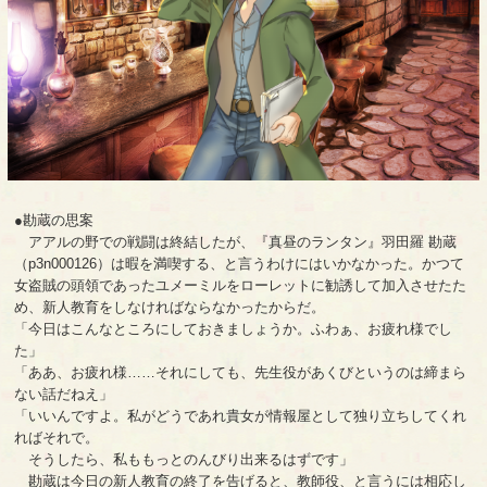
●勘蔵の思案
アアルの野での戦闘は終結したが、『真昼のランタン』羽田羅 勘蔵
（p3n000126）は暇を満喫する、と言うわけにはいかなかった。かつて
女盗賊の頭領であったユメーミルをローレットに勧誘して加入させたた
め、新人教育をしなければならなかったからだ。
「今日はこんなところにしておきましょうか。ふわぁ、お疲れ様でし
た」
「ああ、お疲れ様……それにしても、先生役があくびというのは締まら
ない話だねえ」
「いいんですよ。私がどうであれ貴女が情報屋として独り立ちしてくれ
ればそれで。
そうしたら、私ももっとのんびり出来るはずです」
勘蔵は今日の新人教育の終了を告げると、教師役、と言うには相応し