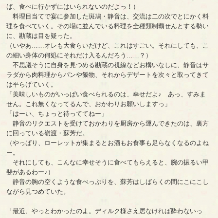
ば、食べに行かずにはいられないのだよっ！）
料理目当てで宴に参加した斑鳩・静音は、交流は二の次でとにかく料
理を食べていく。その場に並んでいる料理を全種類制覇せんとする勢い
に、勘蔵は目を疑った。
（いやあ……オレも大食らいだけど、これはすごい。それにしても、こ
の細い身体の何処にそれだけ入るんだろう……？）
不思議そうに自身を見つめる勘蔵の視線などお構いなしに、静音はサ
ラダから肉料理からパンや飯物、それからデザートを次々と取ってきて
は平らげていく。
「美味しいものがいっぱい食べられるのは、幸せだよ♪ あっ、すみま
せん。これ無くなってるんで、おかわりお願いしますっ」
「はーい、ちょっと待っててねー」
静音のリクエストを受けておかわりを厨房から運んできたのは、裏方
に回っている嶺渡・蘇芳だ。
（やっぱり、ローレットが集まるとお酒もお食事も足らなくなるのよね
ー。
それにしても、こんなに幸せそうに食べてもらえると、腕の振るい甲
斐があるわー♪）
静音の胸の空くような食べっぷりを、蘇芳はしばらくの間にこにこし
ながら見つめていた。
「最近、やっとわかったのよ。ディルク様さえ居なければ酔わないっ