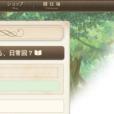
スタジオ
ショップ
闘技場
る、日常回？