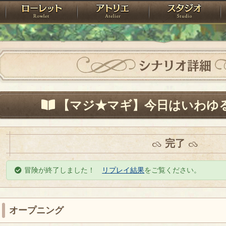
神殿
ローレット
アトリエ
raPartyProject
シナリオ詳細
【マジ★マギ】今日はいわゆ
完了
冒険が終了しました！
リプレイ結果
をご覧ください。
オープニング