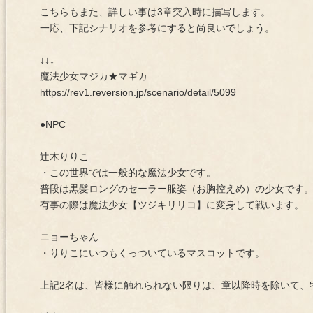
こちらもまた、詳しい事は3章突入時に描写します。
一応、下記シナリオを参考にすると尚良いでしょう。
↓↓↓
魔法少女マジカ★マギカ
https://rev1.reversion.jp/scenario/detail/5099
●NPC
辻木りりこ
・この世界では一般的な魔法少女です。
普段は黒髪ロングのセーラー服姿（お胸控えめ）の少女です
有事の際は魔法少女【ツジキリリコ】に変身して戦います。
ニョーちゃん
・りりこにいつもくっついているマスコットです。
上記2名は、皆様に触れられない限りは、章以降時を除いて、