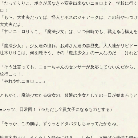
「だってりりこ、ボクが居なきゃ変身出来ないニョロよ？ 学校に行く
ロ！」
「も〜、大丈夫だってば、怪人とボスのジャアークは、この前やっつけ
大丈夫だよ」
「甘いニョロりりこ、『魔法少女』は、いつ何時でも、戦える心構えを
『魔法少女』。少女達の憧れ。お姉さん達の黒歴史。大人達がリビドー
辻木りりこは、何を隠そう、その『魔法少女』の一人なのだ……けれど
「そうは言っても、ニョーちゃんのセンサーが反応してないんだから、
校行こっ！」
「やれやれニョロ……」
ともかく、魔法少女たる彼女の、普通の少女としての一日が始まろうと
●レッツ、日常回！（※ただし全員女子になるものとする）
「そっか、この前は、ずうっとドタバタしちゃってたからね」
境界案内人は、うんうんと静かに頷き……しかし、不安げな表情を覗か