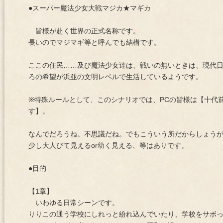
●スーパー魔法少女大戦マジカ★マギカ
皆様が赴く世界の正式名称です。
長いのでマジマギ等と呼んでも結構です。
ここの住民……及び魔法少女達は、戦いの無いときは、現代
ろの希望が浜並の文明レベルで生活しているようです。
※特殊ルールとして、このシナリオでは、PCの皆様は【十代
す】。
なんでだろうね。不思議だね。でもこういう所だからしょう
少し大人びて見えるor幼く見える、等はありです。
●目的
【1章】
いわゆる日常シーンです。
りりこの通う学校にしれっと紛れ込んでいたり、学校をサボ