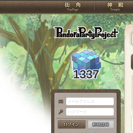
TOP
Pando
1337
メ
ー
パ
ル
ス