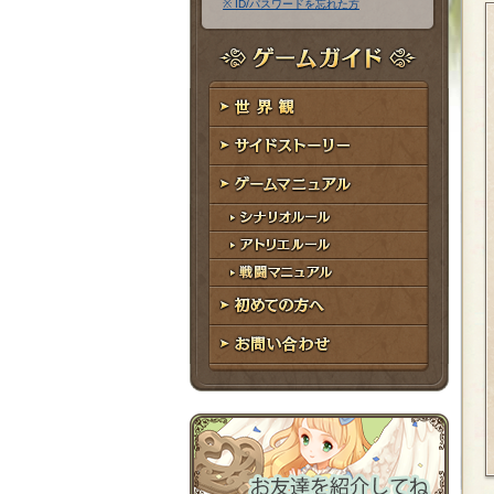
※ ID/パスワードを忘れた方
ア
ワ
ド
ー
レ
ド
ゲームガイド
ス
世界観
サイドストーリー
ゲームマニュアル
シナリオルール
アトリエルール
戦闘マニュアル
初めての方へ
お問い合わせ