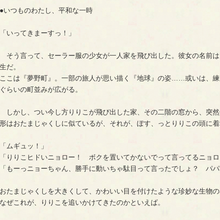
●いつものわたし、平和な一時
「いってきまーすっ！」
そう言って、セーラー服の少女が一人家を飛び出した。彼女の名前は
生だ。
ここは『夢野町』。一部の旅人が思い描く『地球』の姿……或いは、練
ぐらいの町並みが広がる。
しかし、つい今し方りりこが飛び出した家、その二階の窓から、突然
形はおたまじゃくしに似ているが、それが、ぽす、っとりりこの頭に着
「ムギュッ！」
「りりこヒドいニョロー！ ボクを置いてかないでって言ってるニョロ
「もーっニョーちゃん、勝手に動いちゃ駄目って言ったでしょ？ パパ
おたまじゃくしを大きくして、かわいい目を付けたような珍妙な生物の
なぜこれが、りりこを追いかけてきたのかといえば。